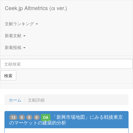
Ceek.jp Altmetrics (α ver.)
文献ランキング
新着文献
新着投稿
検索
ホーム
文献詳細
「新興市場地図」にみる戦後東京
13
0
0
0
OA
のマーケットの建築的分析