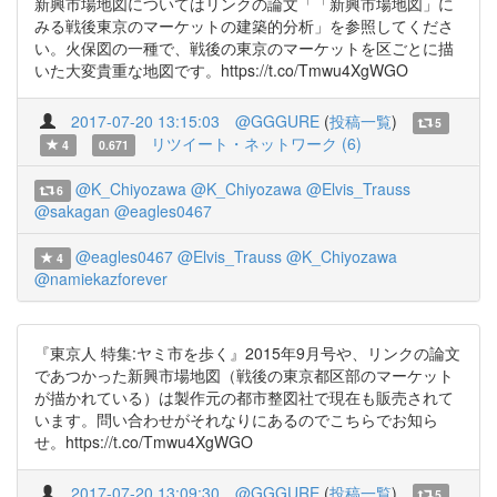
新興市場地図についてはリンクの論文「「新興市場地図」に
みる戦後東京のマーケットの建築的分析」を参照してくださ
い。火保図の一種で、戦後の東京のマーケットを区ごとに描
いた大変貴重な地図です。https://t.co/Tmwu4XgWGO
2017-07-20 13:15:03
@GGGURE
(
投稿一覧
)
5
リツイート・ネットワーク (6)
4
0.671
@K_Chiyozawa
@K_Chiyozawa
@Elvis_Trauss
6
@sakagan
@eagles0467
@eagles0467
@Elvis_Trauss
@K_Chiyozawa
4
@namiekazforever
『東京人 特集:ヤミ市を歩く』2015年9月号や、リンクの論文
であつかった新興市場地図（戦後の東京都区部のマーケット
が描かれている）は製作元の都市整図社で現在も販売されて
います。問い合わせがそれなりにあるのでこちらでお知ら
せ。https://t.co/Tmwu4XgWGO
2017-07-20 13:09:30
@GGGURE
(
投稿一覧
)
5