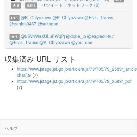
リツイート・ネットワーク (6)
8
0.548
@K_Chiyozawa
@K_Chiyozawa
@Elvis_Trauss
6
@eagles0467
@sakagan
@5BVnWaXULuFWqPj
@dobe_jp
@eagles0467
6
@Elvis_Trauss
@K_Chiyozawa
@you_dae
収集済み URL リスト
https://www.jstage.jst.go.jp/article/aija/79/705/79_2589/_article
char/ja/
(7)
https://www.jstage.jst.go.jp/article/aija/79/705/79_2589/_pdf
(7)
ヘルプ