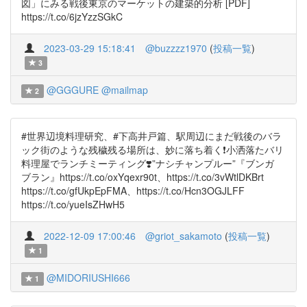
図」にみる戦後東京のマーケットの建築的分析 [PDF]
https://t.co/6jzYzzSGkC
2023-03-29 15:18:41
@buzzzz1970
(
投稿一覧
)
3
@GGGURE
@mailmap
2
#世界辺境料理研究、#下高井戸篇、駅周辺にまだ戦後のバラ
ック街のような残穢残る場所は、妙に落ち着く❗️小洒落たバリ
料理屋でランチミーティング❣️”ナシチャンプルー”『ブンガ
ブラン』https://t.co/oxYqexr90t、https://t.co/3vWtlDKBrt
https://t.co/gfUkpEpFMA、https://t.co/Hcn3OGJLFF
https://t.co/yueIsZHwH5
2022-12-09 17:00:46
@griot_sakamoto
(
投稿一覧
)
1
@MIDORIUSHI666
1