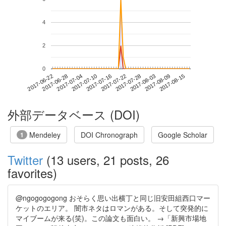
4
2
0
2017-08-09
2017-06-22
2017-07-10
2017-07-28
2017-08-15
2017-06-28
2017-07-16
2017-08-03
2017-07-04
2017-07-22
外部データベース (DOI)
Mendeley
DOI Chronograph
Google Scholar
1
Twitter
(13 users, 21 posts, 26
favorites)
@ngogogogong おそらく思い出横丁と同じ旧安田組西口マー
ケットのエリア。 闇市ネタはロマンがある。そして突発的に
マイブームが来る(笑)。この論文も面白い。 →「新興市場地