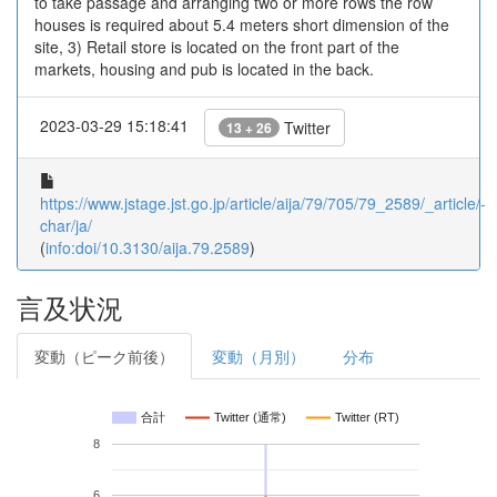
to take passage and arranging two or more rows the row
houses is required about 5.4 meters short dimension of the
site, 3) Retail store is located on the front part of the
markets, housing and pub is located in the back.
2023-03-29 15:18:41
Twitter
13 + 26
https://www.jstage.jst.go.jp/article/aija/79/705/79_2589/_article/-
char/ja/
(
info:doi/10.3130/aija.79.2589
)
言及状況
変動（ピーク前後）
変動（月別）
分布
合計
Twitter (通常)
Twitter (RT)
8
6