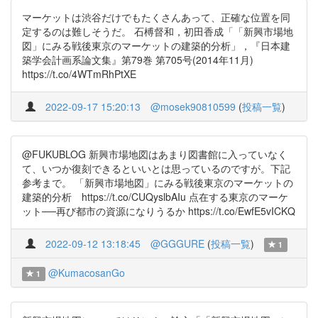
マーケットは渋谷だけでもたくさんあって、正確な位置を同
定するのは難しそうだ。 石榑督和，初田香成「「新興市場地
図」にみる戦後東京のマーケットの建築的分析」，『日本建
築学会計画系論文集』第79巻 第705号(2014年11月)
https://t.co/4WTmRhPtXE
2022-09-17 15:20:13
@mosek90810599
(
投稿一覧
)
@FUKUBLOG 新興市場地図はあまり図書館に入っていなく
て、いつか復刻できるといいとは思っているのですが。下記
参考まで。 「新興市場地図」にみる戦後東京のマーケットの
建築的分析 https://t.co/CUQyslbAIu 点在する東京のマーケ
ット──再び都市の資源になりうるか https://t.co/EwfE5vICKQ
2022-09-12 13:18:45
@GGGURE
(
投稿一覧
)
1
@KumacosanGo
1