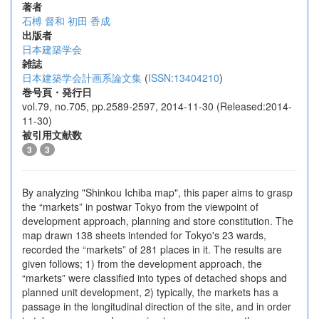
著者
石榑 督和
初田 香成
出版者
日本建築学会
雑誌
日本建築学会計画系論文集
(
ISSN:13404210
)
巻号頁・発行日
vol.79, no.705, pp.2589-2597, 2014-11-30 (Released:2014-
11-30)
被引用文献数
3
3
By analyzing "Shinkou Ichiba map", this paper aims to grasp
the “markets” in postwar Tokyo from the viewpoint of
development approach, planning and store constitution. The
map drawn 138 sheets intended for Tokyo's 23 wards,
recorded the “markets” of 281 places in it. The results are
given follows; 1) from the development approach, the
“markets” were classified into types of detached shops and
planned unit development, 2) typically, the markets has a
passage in the longitudinal direction of the site, and in order