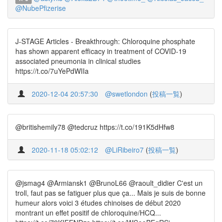
@NubePfizerise
J-STAGE Articles - Breakthrough: Chloroquine phosphate
has shown apparent efficacy in treatment of COVID-19
associated pneumonia in clinical studies
https://t.co/7uYePdWIIa
2020-12-04 20:57:30
@swetlondon
(
投稿一覧
)
@britishemily78 @tedcruz https://t.co/191K5dHfw8
2020-11-18 05:02:12
@LiRibeiro7
(
投稿一覧
)
@jsmag4 @Armiansk1 @BrunoL66 @raoult_didier C'est un
troll, faut pas se fatiguer plus que ça... Mais je suis de bonne
humeur alors voici 3 études chinoises de début 2020
montrant un effet positif de chloroquine/HCQ...