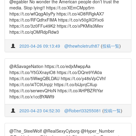
@egabler No wonder the American people don’t trust the
media. Stop lying!! https://t.co/XEmCMpp5rn
https://t.co/wfQqgA0yPy https://t.co/4D8RRgkAX7
https://t.co/RFQdhxFlMA https://t.co/v50gXGYxc6
https://t.co/3z0FFu49K2 https://t.co/xPKMIs3Mev
https://t.co/qOMRdpRdw3
2020-04-26 09:13:49
@thewholetruth87
(
投稿一覧
)
@ASavageNation https://t.co/edjxMwppAa
https://t.co/Y5GXnayiO8 https://t.co/DQre9YiA0a
https://t.co/5WwgQBLDAU https://t.co/y48sVpCVhf
https://t.co/i4TC9Unpjz https://t.co/blJpnjCXup
https://t.co/serwevQHoN https://t.co/AHPBZRtYar
https://t.co/x1ccBYAWf9
2020-04-23 04:52:30
@Robert33255081
(
投稿一覧
)
@The_SteelWolf @RealSexyCyborg @Hyper_Number