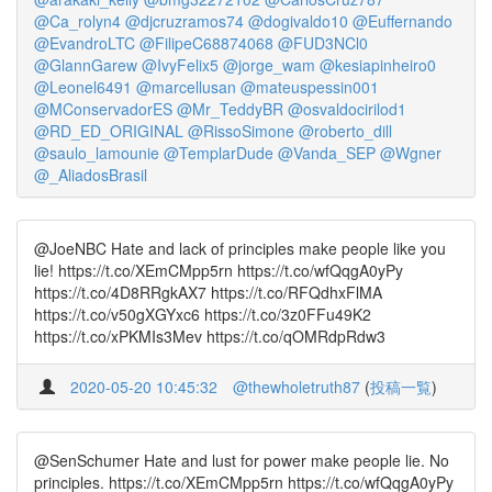
@Ca_rolyn4
@djcruzramos74
@dogivaldo10
@Euffernando
@EvandroLTC
@FilipeC68874068
@FUD3NCl0
@GlannGarew
@IvyFelix5
@jorge_wam
@kesiapinheiro0
@Leonel6491
@marcellusan
@mateuspessin001
@MConservadorES
@Mr_TeddyBR
@osvaldocirilod1
@RD_ED_ORIGINAL
@RissoSimone
@roberto_dill
@saulo_lamounie
@TemplarDude
@Vanda_SEP
@Wgner
@_AliadosBrasil
@JoeNBC Hate and lack of principles make people like you
lie! https://t.co/XEmCMpp5rn https://t.co/wfQqgA0yPy
https://t.co/4D8RRgkAX7 https://t.co/RFQdhxFlMA
https://t.co/v50gXGYxc6 https://t.co/3z0FFu49K2
https://t.co/xPKMIs3Mev https://t.co/qOMRdpRdw3
2020-05-20 10:45:32
@thewholetruth87
(
投稿一覧
)
@SenSchumer Hate and lust for power make people lie. No
principles. https://t.co/XEmCMpp5rn https://t.co/wfQqgA0yPy