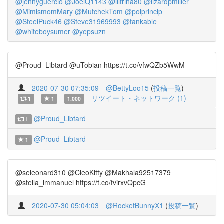
@jennyguercio
@JoelQ1143
@liltrina80
@lizardpmiller
@MimismomMary
@MutchekTom
@polprincip
@SteelPuck46
@Steve31969993
@tankable
@whiteboysumer
@yepsuzn
@Proud_Libtard @uTobian https://t.co/vfwQZb5WwM
2020-07-30 07:35:09
@BettyLoo15
(
投稿一覧
)
リツイート・ネットワーク (1)
1
1
1.000
@Proud_Libtard
1
@Proud_Libtard
1
@seleonard310 @CleoKitty @Makhala92517379
@stella_immanuel https://t.co/fvirxvQpcG
2020-07-30 05:04:03
@RocketBunnyX1
(
投稿一覧
)