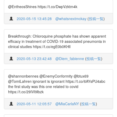
@EntheosShines https://t.co/DwpVzktm4k
2020-05-15 13:45:28
@whatsnextmckay
(
投稿一覧
)
Breakthrough: Chloroquine phosphate has shown apparent
efficacy in treatment of COVID-19 associated pneumonia in
clinical studies https://t.co/egE0b0KHll
2020-05-13 23:42:48
@Diem_fabienne
(
投稿一覧
)
@shannonbennes @EnemyConformity @btux69
@TomiLahren ignorant is ignorant https://t.co/6AYsPU4abc
the first study was this one related to covid
https://t.co/29IVI9lbzk
2020-05-11 12:05:57
@MiaCarlaNY
(
投稿一覧
)