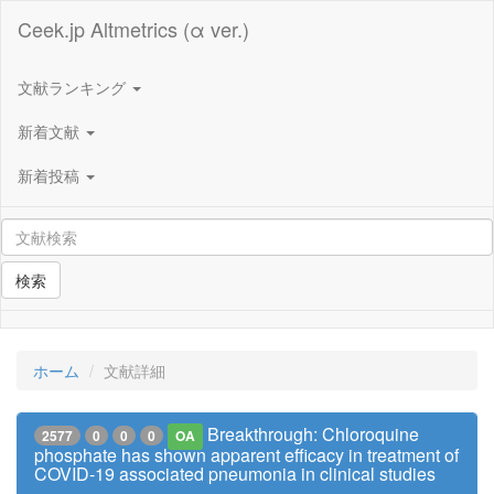
Ceek.jp Altmetrics (α ver.)
文献ランキング
新着文献
新着投稿
検索
ホーム
文献詳細
Breakthrough: Chloroquine
2577
0
0
0
OA
phosphate has shown apparent efficacy in treatment of
COVID-19 associated pneumonia in clinical studies