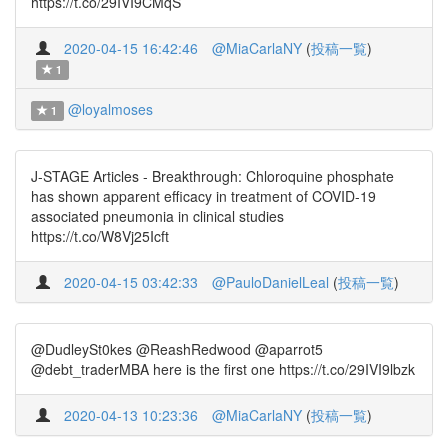
https://t.co/29IVI9CMqS
2020-04-15 16:42:46
@MiaCarlaNY
(
投稿一覧
)
1
@loyalmoses
1
J-STAGE Articles - Breakthrough: Chloroquine phosphate
has shown apparent efficacy in treatment of COVID-19
associated pneumonia in clinical studies
https://t.co/W8Vj25Icft
2020-04-15 03:42:33
@PauloDanielLeal
(
投稿一覧
)
@DudleySt0kes @ReashRedwood @aparrot5
@debt_traderMBA here is the first one https://t.co/29IVI9lbzk
2020-04-13 10:23:36
@MiaCarlaNY
(
投稿一覧
)