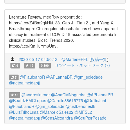
Literature Review. medRxiv preprint doi:
https://t.co/Z4Bm2qkHki. 38. Gao J , Tian Z , and Yang X.
Breakthrough: Chloroquine phosphate has shown apparent
efficacy in treatment of COVID-19 associated pneumonia in
clinical studies. Biosci Trends 2020.
https://t.co/KmHuYm6Un9.
2020-05-17 04:50:12
@MarleneFFL
(
投稿一覧
)
リツイート・ネットワーク (7)
4
19
0.390
@FlaubianoR
@APLannaBR
@gm_soledade
7
@netoalmeidabjj
@andresimmer
@AnaCMNogueira
@APLannaBR
15
@BeatrizPMCLopes
@Carolin88615775
@DuilioJuni
@FlaubianoR
@gm_soledade
@justbehonestk
@LuizFilhoLima
@MarceloSales22
@MFSL2
@netoalmeidabjj
@SensAlexandra
@SeuPiorPesade