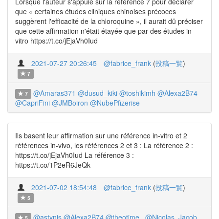
Lorsque l'auteur s'appuie sur la référence 7 pour déclarer
que « certaines études cliniques chinoises précoces
suggèrent l'efficacité de la chloroquine », il aurait dû préciser
que cette affirmation n'était étayée que par des études in
vitro https://t.co/jEjaVh0Iud
2021-07-27 20:26:45
@fabrice_frank
(
投稿一覧
)
7
@Amaras371
@dusud_kiki
@toshikimh
@Alexa2B74
7
@CapriFini
@JMBoiron
@NubePfizerise
Ils basent leur affirmation sur une référence in-vitro et 2
références in-vivo, les références 2 et 3 : La référence 2 :
https://t.co/jEjaVh0Iud La référence 3 :
https://t.co/1P2eR6JeQk
2021-07-02 18:54:48
@fabrice_frank
(
投稿一覧
)
5
@astynis
@Alexa2B74
@theotime_
@Nicolas_Jacob_
5