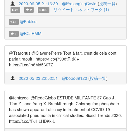
2020-06-05 21:16:39
@ProlongingCovid
(
投稿一覧
)
リツイート・ネットワーク (1)
2
2
0.000
@Kabisu
1
@BCJRMM
1
@Tsarorius @ClaveriePierre Tout à fait, c'est de cela dont
parlait raoult : https://t.co/j799dtRItK +
https://t.co/tp8Md5667Z
2020-05-23 22:52:51
@bobo69120
(
投稿一覧
)
@fenixyeol @RedeGlobo ESTUDE MILITANTE 37 Gao J ,
Tian Z , and Yang X. Breakthrough: Chloroquine phosphate
has shown apparent efficacy in treatment of COVID-19
associated pneumonia in clinical studies. Biosci Trends 2020.
https://t.co/fF6HLHDKkK.