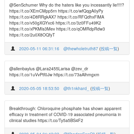
@SenSchumer Why do the haters like you incessantly lie!!!!?
https://t.co/XEmCMpp5rn https://t.co/wfQqgA0yPy
https://t.co/4D8RRgkAX7 https://t.co/RFQdhxFlMA
https://t.co/v50gXGYxc6 https://t.co/3z0FFu49K2
https://t.co/xPKMIs3Mev https://t.co/qOMRdpRdw3
https://t.co/2u0X8OQfyT
2020-05-11 06:31:16
@thewholetruth87
(
投稿一覧
)
@allenbaylus @Lara2455Larisa @zev_dr
https://t.co/1uVvPtf0Jw https://t.co/73aAlhmgxm
2020-05-05 18:53:50
@th1nkhard_
(
投稿一覧
)
Breakthrough: Chloroquine phosphate has shown apparent
efficacy in treatment of COVID-19 associated pneumonia in
clinical studies https://t.co/Ty5a5BS4F2