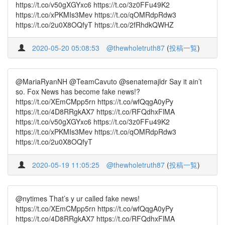
https://t.co/v50gXGYxc6 https://t.co/3z0FFu49K2
https://t.co/xPKMIs3Mev https://t.co/qOMRdpRdw3
https://t.co/2u0X8OQfyT https://t.co/2fRhdkQWHZ
2020-05-20 05:08:53
@thewholetruth87
(
投稿一覧
)
@MariaRyanNH @TeamCavuto @senatemajldr Say it ain’t
so. Fox News has become fake news!?
https://t.co/XEmCMpp5rn https://t.co/wfQqgA0yPy
https://t.co/4D8RRgkAX7 https://t.co/RFQdhxFlMA
https://t.co/v50gXGYxc6 https://t.co/3z0FFu49K2
https://t.co/xPKMIs3Mev https://t.co/qOMRdpRdw3
https://t.co/2u0X8OQfyT
2020-05-19 11:05:25
@thewholetruth87
(
投稿一覧
)
@nytimes That’s y ur called fake news!
https://t.co/XEmCMpp5rn https://t.co/wfQqgA0yPy
https://t.co/4D8RRgkAX7 https://t.co/RFQdhxFlMA