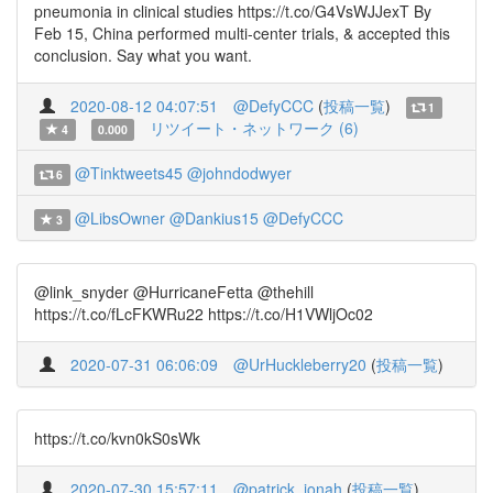
pneumonia in clinical studies https://t.co/G4VsWJJexT By
Feb 15, China performed multi-center trials, & accepted this
conclusion. Say what you want.
2020-08-12 04:07:51
@DefyCCC
(
投稿一覧
)
1
リツイート・ネットワーク (6)
4
0.000
@Tinktweets45
@johndodwyer
6
@LibsOwner
@Dankius15
@DefyCCC
3
@link_snyder @HurricaneFetta @thehill
https://t.co/fLcFKWRu22 https://t.co/H1VWljOc02
2020-07-31 06:06:09
@UrHuckleberry20
(
投稿一覧
)
https://t.co/kvn0kS0sWk
2020-07-30 15:57:11
@patrick_jonah
(
投稿一覧
)