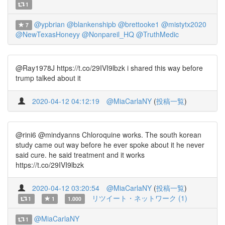
1
@ypbrian
@blankenshipb
@brettooke1
@mistytx2020
7
@NewTexasHoneyy
@Nonpareil_HQ
@TruthMedic
@Ray1978J https://t.co/29IVI9lbzk i shared this way before
trump talked about it
2020-04-12 04:12:19
@MiaCarlaNY
(
投稿一覧
)
@rini6 @mindyanns Chloroquine works. The south korean
study came out way before he ever spoke about it he never
said cure. he said treatment and it works
https://t.co/29IVI9lbzk
2020-04-12 03:20:54
@MiaCarlaNY
(
投稿一覧
)
リツイート・ネットワーク (1)
1
1
1.000
@MiaCarlaNY
1