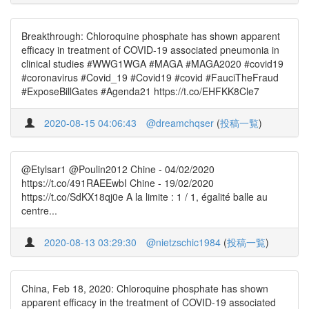
Breakthrough: Chloroquine phosphate has shown apparent
efficacy in treatment of COVID-19 associated pneumonia in
clinical studies #WWG1WGA #MAGA #MAGA2020 #covid19
#coronavirus #Covid_19 #Covid19 #covid #FauciTheFraud
#ExposeBillGates #Agenda21 https://t.co/EHFKK8Cle7
2020-08-15 04:06:43
@dreamchqser
(
投稿一覧
)
@Etylsar1 @Poulin2012 Chine - 04/02/2020
https://t.co/491RAEEwbI Chine - 19/02/2020
https://t.co/SdKX18qj0e A la limite : 1 / 1, égalité balle au
centre...
2020-08-13 03:29:30
@nietzschic1984
(
投稿一覧
)
China, Feb 18, 2020: Chloroquine phosphate has shown
apparent efficacy in the treatment of COVID-19 associated