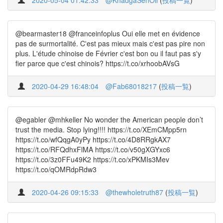
2020-05-04 01:42:33
@KhadgaSenOli
(
投稿一覧
)
@bearmaster18 @franceinfoplus Oui elle met en évidence
pas de surmortalité. C'est pas mieux mais c'est pas pire non
plus. L'étude chinoise de Février c'est bon ou il faut pas s'y
fier parce que c'est chinois? https://t.co/xrhoobAVsG
2020-04-29 16:48:04
@Fab68018217
(
投稿一覧
)
@egabler @mhkeller No wonder the American people don’t
trust the media. Stop lying!!!! https://t.co/XEmCMpp5rn
https://t.co/wfQqgA0yPy https://t.co/4D8RRgkAX7
https://t.co/RFQdhxFlMA https://t.co/v50gXGYxc6
https://t.co/3z0FFu49K2 https://t.co/xPKMIs3Mev
https://t.co/qOMRdpRdw3
2020-04-26 09:15:33
@thewholetruth87
(
投稿一覧
)