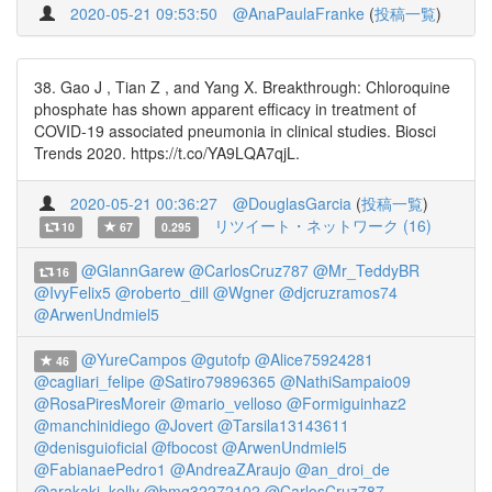
2020-05-21 09:53:50
@AnaPaulaFranke
(
投稿一覧
)
38. Gao J , Tian Z , and Yang X. Breakthrough: Chloroquine
phosphate has shown apparent efficacy in treatment of
COVID-19 associated pneumonia in clinical studies. Biosci
Trends 2020. https://t.co/YA9LQA7qjL.
2020-05-21 00:36:27
@DouglasGarcia
(
投稿一覧
)
リツイート・ネットワーク (16)
10
67
0.295
@GlannGarew
@CarlosCruz787
@Mr_TeddyBR
16
@IvyFelix5
@roberto_dill
@Wgner
@djcruzramos74
@ArwenUndmiel5
@YureCampos
@gutofp
@Alice75924281
46
@cagliari_felipe
@Satiro79896365
@NathiSampaio09
@RosaPiresMoreir
@mario_velloso
@Formiguinhaz2
@manchinidiego
@Jovert
@Tarsila13143611
@denisguioficial
@fbocost
@ArwenUndmiel5
@FabianaePedro1
@AndreaZAraujo
@an_droi_de
@arakaki_kelly
@bmg32272102
@CarlosCruz787