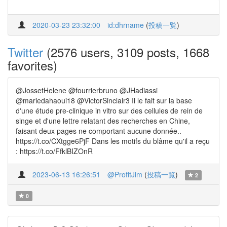
2020-03-23 23:32:00
id:dhrname
(
投稿一覧
)
Twitter
(2576 users, 3109 posts, 1668
favorites)
@JossetHelene @fourrierbruno @JHadiassi
@mariedahaoui18 @VictorSinclair3 Il le fait sur la base
d'une étude pre-clinique in vitro sur des cellules de rein de
singe et d'une lettre relatant des recherches en Chine,
faisant deux pages ne comportant aucune donnée..
https://t.co/CXtgge6PjF Dans les motifs du blâme qu'il a reçu
: https://t.co/FfklBIZOnR
2023-06-13 16:26:51
@ProfitJim
(
投稿一覧
)
2
0