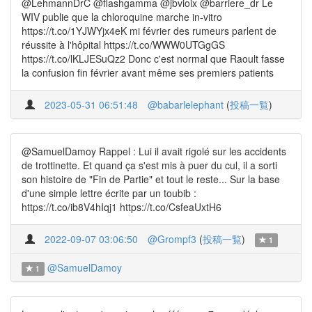
@LehmannDrC @flashgamma @jbvioix @barriere_dr Le
WIV publie que la chloroquine marche in-vitro
https://t.co/1YJWYjx4eK mi février des rumeurs parlent de
réussite à l'hôpital https://t.co/WWW0UTGgGS
https://t.co/lKLJESuQz2 Donc c'est normal que Raoult fasse
la confusion fin février avant même ses premiers patients
2023-05-31 06:51:48
@babarlelephant
(
投稿一覧
)
@SamuelDamoy Rappel : Lui il avait rigolé sur les accidents
de trottinette. Et quand ça s'est mis à puer du cul, il a sorti
son histoire de "Fin de Partie" et tout le reste... Sur la base
d'une simple lettre écrite par un toubib :
https://t.co/ib8V4hIqj1 https://t.co/CsfeaUxtH6
2022-09-07 03:06:50
@Grompf3
(
投稿一覧
)
1
@SamuelDamoy
1