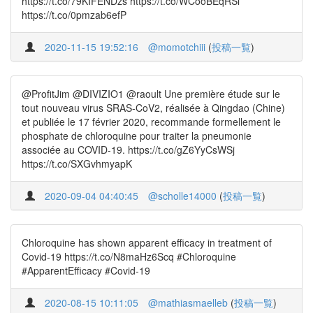
https://t.co/79KIFENDzs https://t.co/WCooBEqRSi
https://t.co/0pmzab6efP
2020-11-15 19:52:16
@momotchiii
(
投稿一覧
)
@ProfitJim @DIVIZIO1 @raoult Une première étude sur le
tout nouveau virus SRAS-CoV2, réalisée à Qingdao (Chine)
et publiée le 17 février 2020, recommande formellement le
phosphate de chloroquine pour traiter la pneumonie
associée au COVID-19. https://t.co/gZ6YyCsWSj
https://t.co/SXGvhmyapK
2020-09-04 04:40:45
@scholle14000
(
投稿一覧
)
Chloroquine has shown apparent efficacy in treatment of
Covid-19 https://t.co/N8maHz6Scq #Chloroquine
#ApparentEfficacy #Covid-19
2020-08-15 10:11:05
@mathiasmaelleb
(
投稿一覧
)