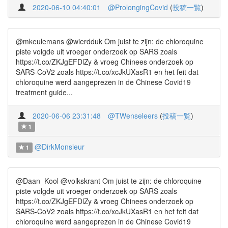
2020-06-10 04:40:01
@ProlongingCovid
(
投稿一覧
)
@mkeulemans @wierdduk Om juist te zijn: de chloroquine
piste volgde uit vroeger onderzoek op SARS zoals
https://t.co/ZKJgEFDlZy & vroeg Chinees onderzoek op
SARS-CoV2 zoals https://t.co/xcJkUXasR1 en het feit dat
chloroquine werd aangeprezen in de Chinese Covid19
treatment guide...
2020-06-06 23:31:48
@TWenseleers
(
投稿一覧
)
1
@DirkMonsieur
1
@Daan_Kool @volkskrant Om juist te zijn: de chloroquine
piste volgde uit vroeger onderzoek op SARS zoals
https://t.co/ZKJgEFDlZy & vroeg Chinees onderzoek op
SARS-CoV2 zoals https://t.co/xcJkUXasR1 en het feit dat
chloroquine werd aangeprezen in de Chinese Covid19