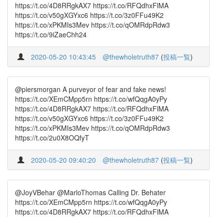
https://t.co/4D8RRgkAX7 https://t.co/RFQdhxFlMA
https://t.co/v50gXGYxc6 https://t.co/3z0FFu49K2
https://t.co/xPKMIs3Mev https://t.co/qOMRdpRdw3
https://t.co/9iZaeChh24
2020-05-20 10:43:45
@thewholetruth87
(
投稿一覧
)
@piersmorgan A purveyor of fear and fake news!
https://t.co/XEmCMpp5rn https://t.co/wfQqgA0yPy
https://t.co/4D8RRgkAX7 https://t.co/RFQdhxFlMA
https://t.co/v50gXGYxc6 https://t.co/3z0FFu49K2
https://t.co/xPKMIs3Mev https://t.co/qOMRdpRdw3
https://t.co/2u0X8OQfyT
2020-05-20 09:40:20
@thewholetruth87
(
投稿一覧
)
@JoyVBehar @MarloThomas Calling Dr. Behater
https://t.co/XEmCMpp5rn https://t.co/wfQqgA0yPy
https://t.co/4D8RRgkAX7 https://t.co/RFQdhxFlMA