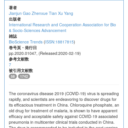
著者
Jianjun Gao
Zhenxue Tian
Xu Yang
出版者
International Research and Cooperation Association for Bio
& Socio-Sciences Advancement
雑誌
BioScience Trends
(
ISSN:18817815
)
巻号頁・発行日
pp.2020.01047, (Released:2020-02-19)
参考文献数
7
被引用文献数
58
1742
The coronavirus disease 2019 (COVID-19) virus is spreading
rapidly, and scientists are endeavoring to discover drugs for
its efficacious treatment in China. Chloroquine phosphate, an
old drug for treatment of malaria, is shown to have apparent
efficacy and acceptable safety against COVID-19 associated
pneumonia in multicenter clinical trials conducted in China.
The drug is recommended to be included in the next version