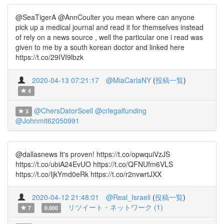
@SeaTigerA @AnnCoulter you mean where can anyone
pick up a medical journal and read it for themselves instead
of rely on a news source , well the particular one i read was
given to me by a south korean doctor and linked here
https://t.co/29IVI9lbzk
2020-04-13 07:21:17
@MiaCarlaNY
(
投稿一覧
)
4
@ChersDatorSoell
@crlegalfunding
3
@Johnmit62050991
@dallasnews It's proven! https://t.co/opwquiVzJS
https://t.co/ubiA24EvUO https://t.co/QFNUfm6VLS
https://t.co/IjkYmd0eRk https://t.co/r2nvwrtJXX
2020-04-12 21:48:01
@Real_Israeli
(
投稿一覧
)
リツイート・ネットワーク (1)
7
0.000