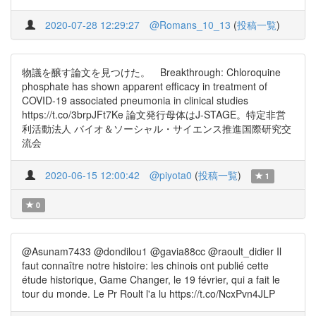
2020-07-28 12:29:27
@Romans_10_13
(
投稿一覧
)
物議を醸す論文を見つけた。 Breakthrough: Chloroquine
phosphate has shown apparent efficacy in treatment of
COVID-19 associated pneumonia in clinical studies
https://t.co/3brpJFt7Ke 論文発行母体はJ-STAGE。特定非営
利活動法人 バイオ＆ソーシャル・サイエンス推進国際研究交
流会
2020-06-15 12:00:42
@piyota0
(
投稿一覧
)
1
0
@Asunam7433 @dondilou1 @gavia88cc @raoult_didier Il
faut connaître notre histoire: les chinois ont publié cette
étude historique, Game Changer, le 19 février, qui a fait le
tour du monde. Le Pr Roult l'a lu https://t.co/NcxPvn4JLP