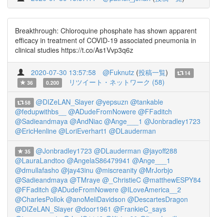
Breakthrough: Chloroquine phosphate has shown apparent
efficacy in treatment of COVID-19 associated pneumonia in
clinical studies https://t.co/As1Vvp3q6z
2020-07-30 13:57:58
@Fuknutz
(
投稿一覧
)
14
リツイート・ネットワーク (58)
36
0.200
@DIZeLAN_Slayer
@yepsuzn
@tankable
58
@fedupwithbs__
@ADudeFromNowere
@FFaditch
@Sadieandmaya
@AndNiac
@Ange___1
@Jonbradley1723
@EricHenline
@LoriEverhart1
@DLauderman
@Jonbradley1723
@DLauderman
@jayoff288
35
@LauraLandtoo
@AngelaS86479941
@Ange___1
@dmullafasho
@jay43inu
@miscreanity
@MrJorbjo
@Sadieandmaya
@TMraye
@_ChristieC
@matthewESPY84
@FFaditch
@ADudeFromNowere
@ILoveAmerica__2
@CharlesPollok
@anoMeliDavidson
@DescartesDragon
@DIZeLAN_Slayer
@door1961
@FrankieC_says