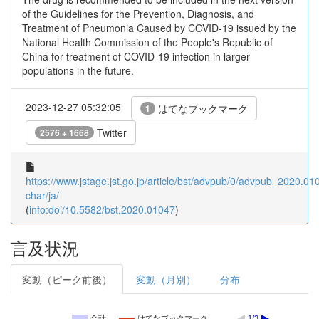
of the Guidelines for the Prevention, Diagnosis, and
Treatment of Pneumonia Caused by COVID-19 issued by the
National Health Commission of the People's Republic of
China for treatment of COVID-19 infection in larger
populations in the future.
2023-12-27 05:32:05
はてなブックマーク
1
Twitter
2576 + 1668
https://www.jstage.jst.go.jp/article/bst/advpub/0/advpub_2020.010
char/ja/
(
info:doi/10.5582/bst.2020.01047
)
言及状況
変動（ピーク前後）
変動（月別）
分布
合計
はてなブックマーク
1/3