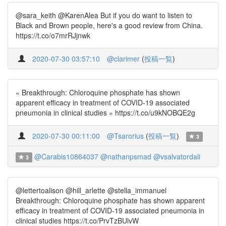
@sara_keith @KarenAlea But if you do want to listen to
Black and Brown people, here's a good review from China.
https://t.co/o7mrRJjnwk
2020-07-30 03:57:10
@clarimer
(
投稿一覧
)
« Breakthrough: Chloroquine phosphate has shown
apparent efficacy in treatment of COVID-19 associated
pneumonia in clinical studies » https://t.co/u9kNOBQE2g
2020-07-30 00:11:00
@Tsarorius
(
投稿一覧
)
3
@Carabis10864037
@nathanpsmad
@vsalvatordali
3
@lettertoalison @hill_arlette @stella_immanuel
Breakthrough: Chloroquine phosphate has shown apparent
efficacy in treatment of COVID-19 associated pneumonia in
clinical studies https://t.co/PrvTzBUlvW