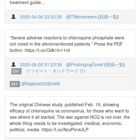
treatment guide...
2020-06-06 23:23:39
@TWenseleers
(
投稿一覧
)
"Severe adverse reactions to chloroquine phosphate were
not noted in the aforementioned patients." Press the PDF
button: https://t.co/Odk1ln11rd
2020-06-05 21:23:39
@ProlongingCovid
(
投稿一覧
)
リツイート・ネットワーク (1)
1
@SajidJa23282468
1
The original Chinese study, published Feb. 19, showing
efficacy of chloroquine vs coronavirus, for those who want to
see where it all started. The war against HCQ is not over, the
whole thing needs to be investigated: medical, economic,
political, media. https://t.co/NcxPvn4JLP