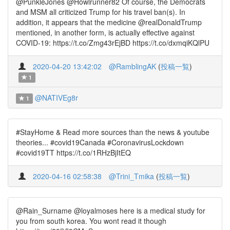
@PunkleJones @Howlrunner82 Of course, the Democrats
and MSM all criticized Trump for his travel ban(s). In
addition, it appears that the medicine @realDonaldTrump
mentioned, in another form, is actually effective against
COVID-19: https://t.co/Zmg43rEjBD https://t.co/dxmqiKQlPU
2020-04-20 13:42:02
@RamblingAK
(
投稿一覧
)
1
@NATIVEg8r
1
#StayHome & Read more sources than the news & youtube
theories... #covid19Canada #CoronavirusLockdown
#covid19TT https://t.co/1RHzBjItEQ
2020-04-16 02:58:38
@Trini_Tmika
(
投稿一覧
)
@Rain_Surname @loyalmoses here is a medical study for
you from south korea. You wont read it though