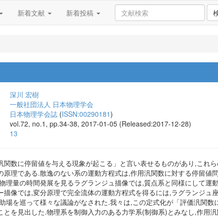
新着文献
新着投稿
深川 宏樹
一般社団法人 日本物理学会
日本物理学会誌
(
ISSN:00290181
)
vol.72, no.1, pp.34-38, 2017-01-05 (Released:2017-12-28)
13
汎関数に停留値を与える現象が起こる」と言い表せるものがあり,これら
の原理である.散逸のない系の運動方程式は,作用汎関数に対する停留値
た物理量の時間発展を見るラグランジュ描像では,質点系と同様にして運動
ー描像では,変分原理で完全流体の運動方程式を得るには,ラグランジュ
補助場を巡って様々な議論がなされた.我々は,この定式化が「評価汎関
とを見出した.物理系を制御入力のある力学系(制御系)とみなし,作用