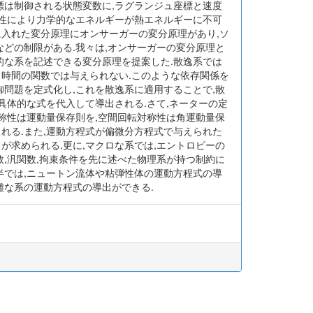
標は制御される状態変数に,ラグランジュ座標と速度
粘性により力学的なエネルギーが熱エネルギーに不可
に入れた変分原理にオンサーガーの変分原理があり,ソ
などの制限がある.我々は,オンサーガーの変分原理と
的な系を記述できる変分原理を提案した.散逸系では
と時間の関数では与えられない.このような依存関係を
御問題を定式化し,これを散逸系に適用することで,散
具体的な式を代入して導出される.さて,ネーターの定
対称性は運動量保存則を,空間回転対称性は角運動量保
れる.また,運動方程式が偏微分方程式で与えられた
が求められる.更に,マクロな系では,エントロピーの
数,汎関数,拘束条件を先に述べた物理系が持つ制約に
半では,ニュートン流体や粘弾性体の運動方程式の導
雑な系の運動方程式の導出ができる.