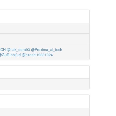
ECH
@nak_dora93
@Proxima_ai_tech
@Guffuhhjfud
@hiroshi19661024