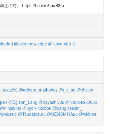
s://t.co/xs8ipuB8tp
itadori
@riverknowledge
@tkoyama010
inuxy256
@adhara_mathphys
@t_k_se
@phykm
pen
@Egison_Lang
@hayashiyus
@hi85b4i2k00ux
@ninja9ms
@nyoikinkobou
@panglossian_
uMuseic
@TsudaIdzuru
@UENOMIYA26
@wkbme