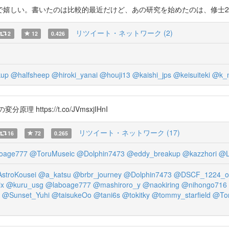
書いたのは比較的最近だけど、あの研究を始めたのは、修士2年生の時。 http
リツイート・ネットワーク (2)
2
12
0.426
kup
@halfsheep
@hiroki_yanai
@houji13
@kaishi_jps
@keisuiteki
@k_n
tps://t.co/JVmsxjIHnI
リツイート・ネットワーク (17)
16
72
0.265
oage777
@ToruMuseic
@Dolphin7473
@eddy_breakup
@kazzhori
@L
stroKousei
@a_katsu
@brbr_journey
@Dolphin7473
@DSCF_1224_o
ix
@kuru_usg
@laboage777
@mashiroro_y
@naokiring
@nihongo716
@Sunset_Yuhi
@taisukeOo
@tani6s
@tokitky
@tommy_starfield
@Tor