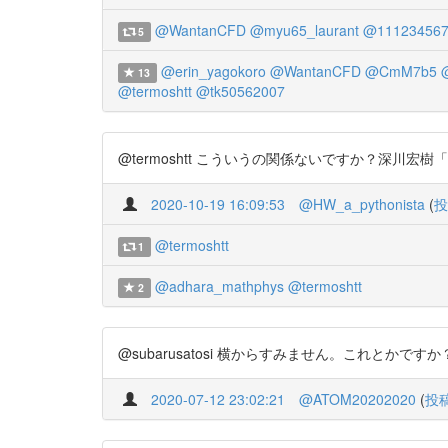
@WantanCFD
@myu65_laurant
@111234567
5
@erin_yagokoro
@WantanCFD
@CmM7b5
@
13
@termoshtt
@tk50562007
@termoshtt こういうの関係ないですか？深川宏樹「散逸
2020-10-19 16:09:53
@HW_a_pythonista
(
投
@termoshtt
1
@adhara_mathphys
@termoshtt
2
@subarusatosi 横からすみません。これとかです
2020-07-12 23:02:21
@ATOM20202020
(
投