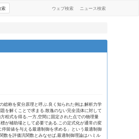
検索
ウェブ検索
ニュース検索
の総称を変分原理と呼ぶ.良く知られた例は,解析力学
問題を解くことで求まる.散逸のない完全流体に対して
方程式を得る.一方,空間に固定された点での物理量
座標が補助場として必要である.この定式化が通常の変
数に停留値を与える最適制御を求める」という最適制御
汎関数を評価汎関数とみなせば,最適制御理論はハミル