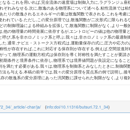
となる.これを用いれば,完全流体の速度場は制御入力に,ラグランジュ座
それぞれみなせる.次に,散逸のある物理系について述べる.粘性流体では
間あたりの散逸されるエネルギーの量は散逸関数で表される.これを考慮
われている.ただし,この変分原理では,散逸関数が二次形式に限られる
ほどの制御理論による枠組みを拡張して,散逸関数に制限がなく,より一般
は,他の物理量の時間発展に依存するが,エントロピーの値は他の物理量
呼び,系を非ホロノミック系と呼ぶ.我々は,非ホロノミック系の最適制
た.通常,ナビエ・ストークス方程式は,運動量保存の式に,圧力や応力の
称性が存在すれば,これに対応する保存則が存在する.例えば,空間並進
たがって,物理系の運動方程式は保存則を導く対称性を満たすことが要請さ
初期条件と境界条件に依存し,物理系では境界値問題が良設定になること
を満たす必要がある.我々は,物理系を制御系とみなしたときに,制御関
方法も与える.本稿の前半では,我々の変分原理を質点系の例で説明し,後
,既存の散逸系の変分原理にあった汎関数に課せられた制限がなく,より複
72_34/_article/-char/ja/
(
info:doi/10.11316/butsuri.72.1_34
)