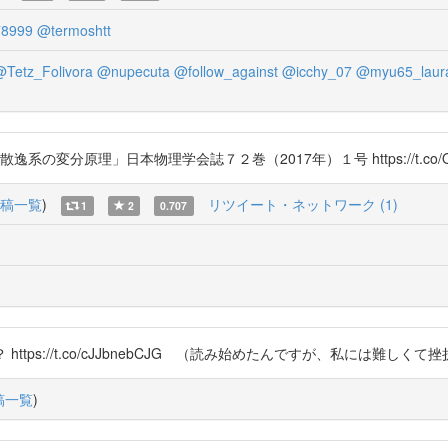
8999
@termoshtt
Tetz_Folivora
@nupecuta
@follow_against
@icchy_07
@myu65_laur
系の変分原理」日本物理学会誌７２巻（2017年）１号 https://t.co/Qs
稿一覧
)
リツイート・ネットワーク (1)
1
2
0.707
か？ https://t.co/cJJbnebCJG （読み始めたんですが、私には
稿一覧
)