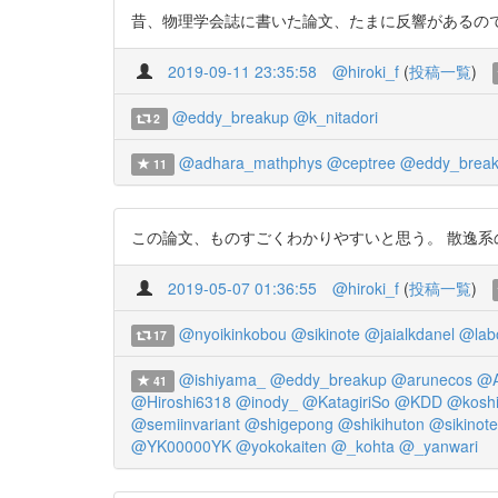
昔、物理学会誌に書いた論文、たまに反響があるので嬉しい。
2019-09-11 23:35:58
@hiroki_f
(
投稿一覧
)
@eddy_breakup
@k_nitadori
2
@adhara_mathphys
@ceptree
@eddy_brea
11
この論文、ものすごくわかりやすいと思う。 散逸系の変分原理 ht
2019-05-07 01:36:55
@hiroki_f
(
投稿一覧
)
@nyoikinkobou
@sikinote
@jaialkdanel
@lab
17
@ishiyama_
@eddy_breakup
@arunecos
@A
41
@Hiroshi6318
@inody_
@KatagiriSo
@KDD
@kosh
@semiinvariant
@shigepong
@shikihuton
@sikinote
@YK00000YK
@yokokaiten
@_kohta
@_yanwari