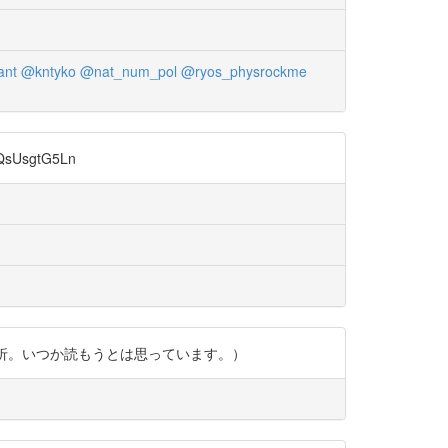
ant
@kntyko
@nat_num_pol
@ryos_physrockme
UsgtG5Ln
難しくて挫折。いつか読もうとは思っています。）