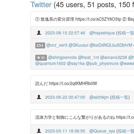
Twitter
(45 users, 51 posts, 150 f
① 散逸系の変分原理 https://t.co/aC5ZY8O3Ip ② Bayesian
2023-08-15 22:57:46
@hayashiyus
(
投稿一
@orz_ver3
@SKuusui
@beDdNQLku5DbhrM
4
@shingoemoto
@heat_1nt
@amano3238
@h
21
@quantum1602
@say1ka
@pub_physmura
@wawa
読んだ https://t.co/2qtKMHRb0W
2023-06-22 00:47:00
@aichikjm
(
投稿一覧
)
流体力学と制御にこんな繋がりがあるのね https://t.co/
2023-03-11 18:36:50
@Queue_sys
(
投稿一