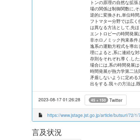
トンの原理の自然な拡張
場の関係は制御関数に,
逆的に変換され,単位時
フトマター分野では広く使
は異なる方法として,先
エントロピーの時間発展
非ホロノミック拘束条件と
逸系の運動方程式を導出し
理によると,系に連続な対
存則をそれぞれ導く.し
場合には,系の時間発展は
時間発展が熱力学第二法則
矛盾しないように定める
出をする.我々の方法は
2023-08-17 01:26:28
Twitter
45 + 150
https://www.jstage.jst.go.jp/article/butsuri/72/1/
言及状況