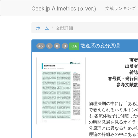
Ceek.jp Altmetrics (α ver.)
文献ランキング
ホーム
文献詳細
散逸系の変分原理
45
0
0
0
OA
著者
出版者
雑誌
巻号頁・発行日
参考文献数
物理法則の中には「ある
で教えられるハミルトン
も,各流体粒子に付随し
の時間発展を見るオイラ
分原理とは異なるため,
理論の枠組みの中にあるこ