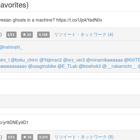
avorites)
 ghosts in a machine? https://t.co/UjokYadN0x
覧
)
リツイート・ネットワーク (4)
5
23
0.109
@nshinshi_
iro_t
@boku_chinn
@Yajiman2
@orz_ver3
@minamikawaaaa
@KI0T
wawaaaaaao
@usaginobike
@E_TLab
@bioshok3
@__nakamichi__
yr9DNEy9D1
覧
)
リツイート・ネットワーク (5)
5
18
0.372