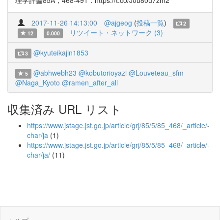
理学評論85A，468-491．https://t.co/J0u80u7zm2
2017-11-26 14:13:00
@ajgeog
(
投稿一覧
)
2
リツイート・ネットワーク (3)
12
0.000
@kyuteikajin1853
3
@abhwebh23
@kobutorioyazi
@Louveteau_sfm
5
@Naga_Kyoto
@ramen_after_all
収集済み URL リスト
https://www.jstage.jst.go.jp/article/grj/85/5/85_468/_article/-
char/ja
(1)
https://www.jstage.jst.go.jp/article/grj/85/5/85_468/_article/-
char/ja/
(11)