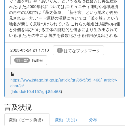
で「釜ヶ崎」や「あいりん」という地名は社会的に再生産さ
れた.また,2000年代については,コミュニティ運動や地域経済
の再生の活動では「萩之茶屋」「新今宮」という地名が再発
見される一方,アート運動の活動においては「釜ヶ崎」という
地名が新しく意味づけられている.これらの地名は,場所の内側
と外側を結びつける主体の能動的な働きにより生み出されて
いる.また,その中には,境界を多数化させる作用が見出される.
2023-05-24 21:17:13
はてなブックマーク
1
Twitter
11 + 27
https://www.jstage.jst.go.jp/article/grj/85/5/85_468/_article/-
char/ja/
(
info:doi/10.4157/grj.85.468
)
言及状況
変動（ピーク前後）
変動（月別）
分布