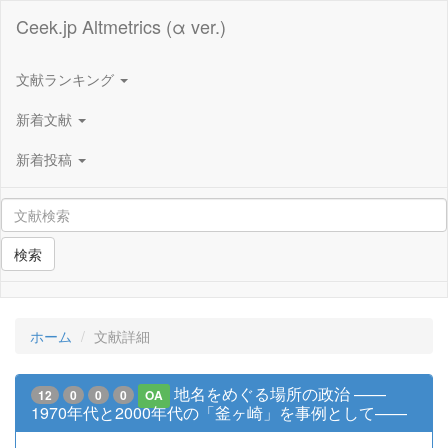
Ceek.jp Altmetrics (α ver.)
文献ランキング
新着文献
新着投稿
検索
ホーム
文献詳細
地名をめぐる場所の政治 ——
12
0
0
0
OA
1970年代と2000年代の「釜ヶ崎」を事例として——