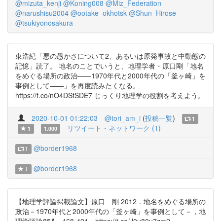
@mizuta_kenji
@Koning008
@Miz_Federation
@narushisu2004
@ootake_okhotsk
@Shun_Hirose
@tsukiyonosakura
東浩紀「悪の愚かさについて2、あるいは原発事故と中動態の
記憶」読了。 地名のことでいうと、地理学者・原口剛「地名
をめぐる場所の政治——1970年代と2000年代の「釜ヶ崎」を
事例として——」を再度読みたくなる。
https://t.co/nO4DStSDE7 じっくり地理学の役割を考えよう。
2020-10-01 01:22:03
@tori_am_i
(
投稿一覧
)
1
リツイート・ネットワーク (1)
1
1.000
@border1968
1
@border1968
1
【地理学評論掲載論文】原口 剛 2012．地名をめぐる場所の
政治－1970年代と2000年代の「釜ヶ崎」を事例として－，地