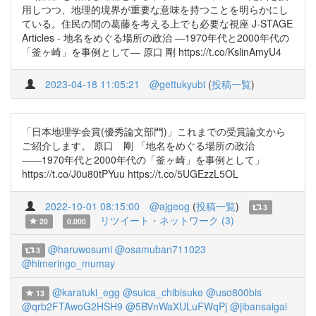
用しつつ、地理的境界が重要な意味を持つことを明らかにし
ている。住民の間の葛藤を考える上でも必要な視座 J-STAGE
Articles - 地名をめぐる場所の政治 —1970年代と2000年代の
「釜ヶ崎」を事例として— 原口 剛 https://t.co/KslinAmyU4
2023-04-18 11:05:21
@gettukyubi
(
投稿一覧
)
「日本地理学会賞(優秀論文部門)」これまでの受賞論文から
ご紹介します。 原口 剛 「地名をめぐる場所の政治
――1970年代と2000年代の「釜ヶ崎」を事例として」
https://t.co/J0u80tPYuu https://t.co/5UGEzzL5OL
2022-10-01 08:15:00
@ajgeog
(
投稿一覧
)
3
リツイート・ネットワーク (3)
20
0.000
@haruwosumi
@osamuban711023
3
@himeringo_mumay
@karatuki_egg
@suica_chibisuke
@uso800bis
13
@qrb2FTAwoG2HSH9
@5BVnWaXULuFWqPj
@jibansaigai