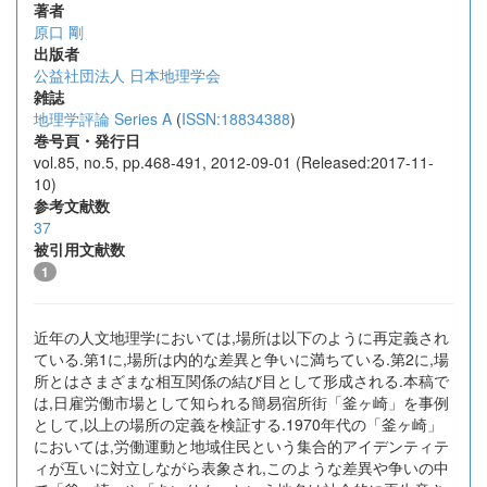
著者
原口 剛
出版者
公益社団法人 日本地理学会
雑誌
地理学評論 Series A
(
ISSN:18834388
)
巻号頁・発行日
vol.85, no.5, pp.468-491, 2012-09-01 (Released:2017-11-
10)
参考文献数
37
被引用文献数
1
近年の人文地理学においては,場所は以下のように再定義され
ている.第1に,場所は内的な差異と争いに満ちている.第2に,場
所とはさまざまな相互関係の結び目として形成される.本稿で
は,日雇労働市場として知られる簡易宿所街「釜ヶ崎」を事例
として,以上の場所の定義を検証する.1970年代の「釜ヶ崎」
においては,労働運動と地域住民という集合的アイデンティテ
ィが互いに対立しながら表象され,このような差異や争いの中