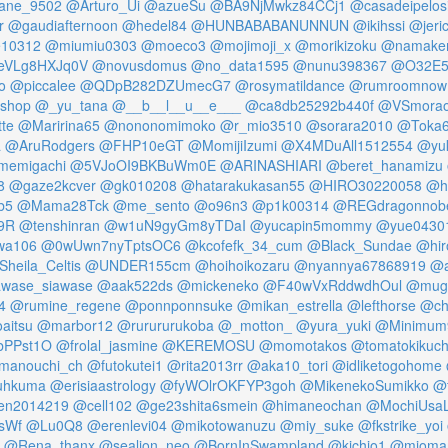
ne_9502
@Arturo_Ui
@azueSu
@BA9NjMwkz84CCj1
@casadeipelos
r
@gaudiafternoon
@hedel84
@HUNBABABANUNNUN
@ikihssi
@jeri
10312
@miumiu0303
@moeco3
@mojimoji_x
@morikizoku
@namake
VLg8HXJq0V
@novusdomus
@no_data1595
@nunu398367
@O32E
o
@piccalee
@QDpB282DZUmecG7
@rosymatildance
@rumroomnow
eshop
@_yu_tana
@__b__l__u__e___
@ca8db25292b440f
@VSmora
te
@Maririna65
@nononomimoko
@r_mio3510
@sorara2010
@Toka6
a
@AruRodgers
@FHP10eGT
@MomijiIzumi
@X4MDuAll1512554
@yuk
memigachi
@5VJoOI9BKBuWm0E
@ARINASHIARI
@beret_hanamizu
8
@gaze2kcver
@gk010208
@hatarakukasan55
@HIRO30220058
@h
b5
@Mama28Tck
@me_sento
@o96n3
@p1k00314
@REGdragonnob
9R
@tenshinran
@w1uN9gyGm8yTDaI
@yucapin5mommy
@yue0430
wa106
@0wUwn7nyTptsOC6
@kcofefk_34_cum
@Black_Sundae
@hir
heila_Celtis
@UNDER155cm
@hoihoikozaru
@nyannya67868919
@a
wase_siawase
@aak522ds
@mickeneko
@F40wVxRddwdhOul
@mugi
4
@rumine_regene
@ponnponnsuke
@mikan_estrella
@lefthorse
@ch
aitsu
@marbor12
@rurururukoba
@_motton_
@yura_yuki
@Minimum
bPPst1O
@frolal_jasmine
@KEREMOSU
@momotakos
@tomatokikuch
manouchi_ch
@futokutei1
@rita2013rr
@aka10_tori
@idliketogohome
uhkuma
@erisiaastrology
@fyWOlrOKFYP3goh
@MikenekoSumikko
@
en2014219
@cell102
@ge23shita6smein
@himaneochan
@MochiUsa
sWf
@Lu0Q8
@erenlevi04
@mikotowanuzu
@miy_suke
@fkstrike_yoi
@Rena_thanx
@sealion_neo
@BornInSwampland
@kichio1
@mioma