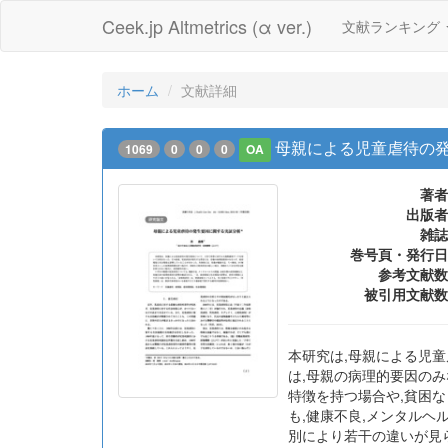
Ceek.jp Altmetrics (α ver.)
文献ランキング
ホーム
文献詳細
母親による児童虐待の
1069
0
0
0
OA
著者
出版者
雑誌
巻号頁・発行日
参考文献数
被引用文献数
本研究は,母親による児
は,母親の病理的要因のみ
特徴を持つ場合や,貧困
も,健康不良,メンタルヘ
別により若干の違いが見