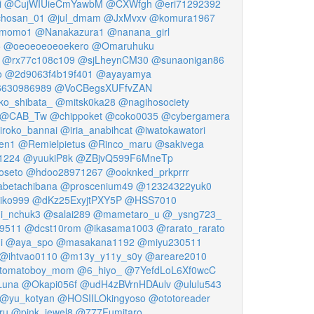
i
@CujWIUieCmYawbM
@CXWfgh
@eri71292392
chosan_01
@jul_dmam
@JxMvxv
@komura1967
momo1
@Nanakazura1
@nanana_girl
5
@oeoeoeoeoekero
@Omaruhuku
@rx77c108c109
@sjLheynCM30
@sunaonigan86
o
@2d9063f4b19f401
@ayayamya
630986989
@VoCBegsXUFfvZAN
o_shibata_
@mitsk0ka28
@nagihosociety
@CAB_Tw
@chippoket
@coko0035
@cybergamera
iroko_bannai
@iria_anabihcat
@iwatokawatori
en1
@Remielpietus
@Rinco_maru
@sakivega
1224
@yuukiP8k
@ZBjvQ599F6MneTp
oseto
@hdoo28971267
@ooknked_prkprrr
betachibana
@proscenium49
@12324322yuk0
ko999
@dKz25ExyjtPXY5P
@HSS7010
i_nchuk3
@salai289
@mametaro_u
@_ysng723_
9511
@dcst10rom
@ikasama1003
@rarato_rarato
i
@aya_spo
@masakana1192
@miyu230511
@ihtvao0110
@m13y_y11y_s0y
@areare2010
tomatoboy_mom
@6_hiyo_
@7YefdLoL6Xf0wcC
Luna
@Okapi056f
@udH4zBVrnHDAulv
@ululu543
@yu_kotyan
@HOSIILOkingyoso
@ototoreader
ru
@pink_jewel8
@777Fumitaro