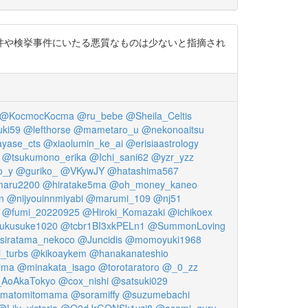
件や検挙事件にいたる悪質なものは少ないと指摘され
@KocmocKocma
@ru_bebe
@Sheila_Celtis
ki59
@lefthorse
@mametaro_u
@nekonoaitsu
yase_cts
@xiaolumin_ke_ai
@erisiaastrology
@tsukumono_erika
@Ichi_sani62
@yzr_yzz
o_y
@guriko_
@VKywJY
@hatashima567
maru2200
@hiratake5ma
@oh_money_kaneo
n
@nijyouinnmiyabi
@marumi_109
@nj51
@fumi_20220925
@Hiroki_Komazaki
@ichikoex
ukusuke1020
@tcbr1BI3xkPELn1
@SummonLoving
siratama_nekoco
@Juncidis
@momoyuki1968
_turbs
@kikoaykem
@hanakanateshio
ima
@minakata_isago
@torotaratoro
@_0_zz
AoAkaTokyo
@cox_nishi
@satsuki029
matomitomama
@soramiffy
@suzumebachi