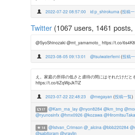
2022-07-22 08:57:00
id:p_shirokuma
(
投稿一
Twitter
(1067 users, 1461 posts, 
@SyoShinozaki @mt_yamamoto_ https://t.co/6s4K
2023-08-05 09:13:01
@tsuiwaterfemi
(
投稿一
え。家庭の所得の低さと虐待の間にはそれだけだともの凄く
https://t.co/6ZqWpJkTlZ
2023-07-22 22:48:23
@megayan
(
投稿一覧
)
@Kam_ma_lay
@nyon8284
@km_tmg
@mon
17
@ryunosinfx
@hmx0926
@kozawa
@HiromitsuTaka
@Istvan_Crimson
@_alcina
@bbb220284
@s
14
@sabitoram
@yraylin