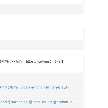
ttps://t.co/rgns0m0FeN
0418
@letra_update
@moto_chi_ba
@yraylin
cohol
@kozono222
@moto_chi_ba
@osabori_jp