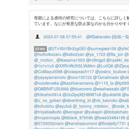
母親による虐待の研究については、こちらに詳しく
ています。なにが有意な防止策なのかも分かりやすく書かれています
2023-07-08 07:55:41
@KSakanako
(
投稿一
@2TnVbi1Bn2zgGEI
@yumegiwa106
@yhk
400
@hoihoikozaru
@kabo2yan
@ya_1723
@Ilis_jun
@
@_motton_
@ikasama1003
@rollingpil
@nyakki_de
@1o1v1u3
@XXRnWc5t5LVk86m
@Lu0Q8
@IZjeu
@CoMayu0088
@rosepeach117
@yosino_toulove
@yayayamamoto
@ooo130722
@TamaImado
@oki
@vuodenaika
@kazehanamama
@1115_la
@tp593
@DABINIFUSU666
@blueovers
@washwasabi
@FS
@hitoshin0614
@zluQyqXEHl8W7xA
@yukishi6
@sa
@u_no_goban
@silverlining_bl
@nb_kaoruko
@sab
@tohutohu
@ayufu6
@_tommy_mitokon_
@code_k
@miyabiaikoifo
@kerogear
@yukapin
@dobatohato
@mupicmopla
@bblack_87bh9k
@towa33484198
@
@0720032maro
@kanshaarunomi
@floatjelly7731