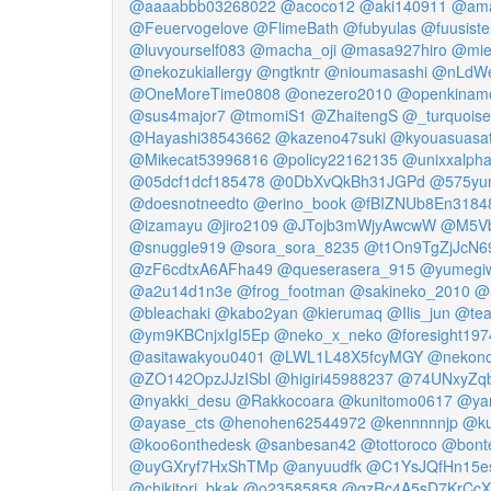
@aaaabbb03268022
@acoco12
@aki140911
@ama
@Feuervogelove
@FlimeBath
@fubyulas
@fuusiste
@luvyourself083
@macha_oji
@masa927hiro
@mie
@nekozukiallergy
@ngtkntr
@nioumasashi
@nLdWe
@OneMoreTime0808
@onezero2010
@openkinam
@sus4major7
@tmomiS1
@ZhaitengS
@_turquois
@Hayashi38543662
@kazeno47suki
@kyouasuasat
@Mikecat53996816
@policy22162135
@unixxalph
@05dcf1dcf185478
@0DbXvQkBh31JGPd
@575yu
@doesnotneedto
@erino_book
@fBIZNUb8En3184
@izamayu
@jiro2109
@JTojb3mWjyAwcwW
@M5V
@snuggle919
@sora_sora_8235
@t1On9TgZjJcN6
@zF6cdtxA6AFha49
@queserasera_915
@yumegi
@a2u14d1n3e
@frog_footman
@sakineko_2010
@S
@bleachaki
@kabo2yan
@kierumaq
@Ilis_jun
@tea
@ym9KBCnjxIgI5Ep
@neko_x_neko
@foresight197
@asitawakyou0401
@LWL1L48X5fcyMGY
@nekono
@ZO142OpzJJzISbl
@higiri45988237
@74UNxyZq
@nyakki_desu
@Rakkocoara
@kunitomo0617
@ya
@ayase_cts
@henohen62544972
@kennnnnjp
@k
@koo6onthedesk
@sanbesan42
@tottoroco
@bont
@uyGXryf7HxShTMp
@anyuudfk
@C1YsJQfHn15e
@chikitori_bkak
@o23585858
@qzRc4A5sD7KrCcX