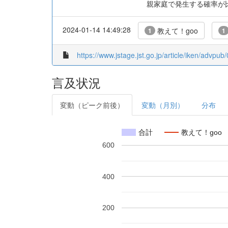
親家庭で発生する確率が
2024-01-14 14:49:28
教えて！goo
1
1
https://www.jstage.jst.go.jp/article/iken/advpu
言及状況
変動（ピーク前後）
変動（月別）
分布
合計
教えて！goo
600
400
200