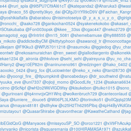
ojahitsuji
@sakura_adgjmptw
@kivy0732
@o0w0o19
@mizuki_ers2
e44
@ruri_spla
@9l5PU7Cf9AI61cT
@katepanda2
@Aharuka3
@iwas
aya
@naco_55
@pretty3kyo_dai
@QfgJ31tYlI9cD9V
@Faichan_Kangr
@yoshikialfalfa
@abarabou
@nisimotoseiya
@_y_a_s_u_y_o_
@girigi
@roncchi_
@aako728
@gankochan0524
@syakenekokobo
@akasari_
SOtakubaba
@Fon003opsk
@kkee__33ss
@cgac447
@neko2729
@S
amagotoji_egg
@rlntrlnt
@m15_5081
@shemebamuse
@hy888555
@
a_mikoto
@addictedbyCM
@kittytyphoon
@sawanoji_tr
@mooncottage
likejam
@FfKiku3
@WPJ57011218
@nasumoku
@iggiedog
@yu_cha
eontwtr
@nekosamuraichan
@ren_sweet
@giallodiargento
@aikonekk
ekae1234
@_aironia
@thkvlove
@sehi_sehi
@yaireyuna
@yu_no_cha
fHarry2
@wg10EP82m
@naninuneno961
@redzingerr
@hako_0402
aoxoko_0424
@arg_fox
@Luciowinter
@neko_x_neko
@tani28730
@k
uko
@yoongi_fire_
@8pumpkin8
@anoabedayo
@dr_southwind
@natu
yuuka_eve
@uni7337
@ojioji_momo
@GoodLife_1234
@sakana6634
oirno
@ScNpf
@wH2o2W6VlGD9fsy
@kisukebon
@tuiko1015
@sono
i
@gurinoani
@lq4nnvcjxQH1Wrq
@wolkenbruch729
@canteconlaud
Saya
@lumiere__douce5
@W06PL3LKMO
@torinoko51
@oIIQjqtq23
anus
@mayan48181
@stlhykw
@c25H2Th6295PIbq
@4pH4ByVKdGt
mizutayou1
@QuasarShirabe
@cavonthecar
@KawatheCathand
@jag
ibEGidQoG
@Manyaces
@missyouSP_SO
@orco1221
@xV9FhAcukp
elynyanko
@nicorista
@squaremania
@100HIRAMASA1971
@azukika