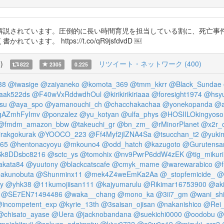
解説されています。圧倒的に長い時間育児を担当している割に、死亡事
。 https://t.co/qR9jsfdvdD ￼
覧
)
リツイート・ネットワーク (400)
822
2305
0.225
38
@iwasige
@zaiyaneko
@komota_369
@tmm_kkrr
@Black_Sundae
aak522ds
@F40wVxRddwdhOul
@kirikirikiriaaa
@foresight1974
@hsyu
su
@aya_spo
@yamanouchi_ch
@chacchakachaa
@yonekopanda
@a
gAZmhFyImv
@ponzalez
@yu_kotyan
@ulfa_phys
@HOSIILOkingyoso
@fmdm_amazon_bbw
@takeuchi_gr
@bn_zm_
@rMinorPlanet
@x2r_
rakgokurak
@YOOCO_223
@Ff4Myf2jIZNA4Sa
@tsucchan_t2
@yuki
65
@hentonacyoyu
@mkouno4
@odd_hatch
@kazugoto
@Gurutensa
k8DDsbc8216
@sctc_ys
@tomohix
@nv9PwrP6ddW4zEK
@tig_mikuri
kata84
@yuutony
@blackcatscafe
@cmyk_mame
@warewarabico
@f
akunobuta
@Shunminx11
@mek4Z4weEmKa2Aa
@_stopfemicide_
@
y
@yhk38
@11kumojiisan111
@kajyumarulu
@Rikimar16753900
@aki
@SE7EN71494486
@waka__chang
@mono_ka
@3ii7_gm
@wani_sh
incompetent_exp
@kyrie_13th
@3saisan_ojisan
@nakanishico
@Rei_
@chisato_ayase
@Uera
@jacknobandana
@suekichi0000
@oodobu
@