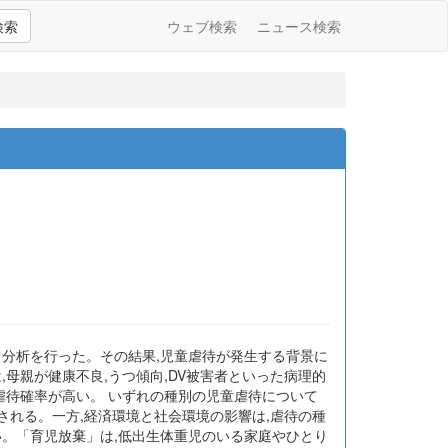
検索
ウェブ検索
ニュース検索
て分析を行った。その結果,児童虐待が発生する背景に
母親が健康不良,うつ傾向,DV被害者といった病理的
虐待確率が高い。 いずれの種別の児童虐待について
される。一方,経済環境と社会環境の影響は,虐待の種
い。「育児放棄」は,低出生体重児のいる家庭やひとり