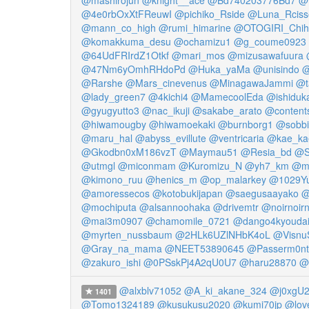
@mashirojun
@knight__ace
@Bd740203776Bd7
@m
@4e0rbOxXtFReuwI
@pichiko_Rside
@Luna_Rciss
@mann_co_high
@rumi_himarine
@OTOGIRI_Chih
@komakkuma_desu
@ochamizu1
@g_coume0923
@64UdFRIrdZ1Otkf
@mari_mos
@mizusawafuura
@47Nm6yOmhRHdoPd
@Huka_yaMa
@unisindo
@
@Rarshe
@Mars_cinevenus
@MinagawaJammi
@t
@lady_green7
@4kichi4
@MamecoolEda
@ishiduk
@gyugyutto3
@nac_ikuji
@sakabe_arato
@contents
@hiwamougby
@hiwamoekaki
@burnborg1
@sobbi
@maru_hal
@abyss_evillute
@ventricaria
@kae_ka
@Gkodbn0xM186vzT
@Maymau51
@Resia_bd
@S
@utmgl
@miconmam
@Kuromizu_N
@yh7_km
@m
@kimono_ruu
@henics_m
@op_malarkey
@1029Y
@amoressecos
@kotobukijapan
@saegusaayako
@
@mochiputa
@alsannoohaka
@drivemtr
@noirnoirn
@mai3m0907
@chamomile_0721
@dango4kyouda
@myrten_nussbaum
@2HLk6UZlNHbK4oL
@Visnu
@Gray_na_mama
@NEET53890645
@Passerm0nt
@zakuro_ishi
@0PSskPj4A2qU0U7
@haru28870
@
@alxblv71052
@A_ki_akane_324
@j0xgU2
1401
@Tomo1324189
@kusukusu2020
@kumi70jp
@lov