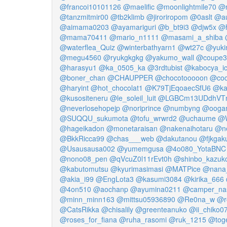
@francoi10101126
@maelific
@moonlightmile70
@m
@tanzmitmir00
@tb2klimb
@jiroriropom
@0aslt
@au
@aimama0203
@ayamariguri
@b_bt9i3
@djw5x
@h
@mama70411
@mario_n1111
@masami_a_shiba
@waterflea_Quiz
@winterbathyarn1
@wt27c
@yuki
@megu4560
@ryukgkgkg
@yakumo_wall
@coupe3
@harasyu1
@ka_0505_ka
@3rdtubist
@kabocya_i
@boner_chan
@CHAUPPER
@chocotooooon
@coc
@haryint
@hot_chocolat1
@K79TjEqoaecSfU6
@ka
@kusositeneru
@le_soleil_luit
@LGBCm13UDdhVT
@neverlosehopejp
@noriprince
@numbyng
@oogam
@SUQQU_sukumota
@tofu_wrwrd2
@uchaume
@W
@hageikadon
@monetaraisan
@nakenaihotaru
@n
@BkkRicca99
@chas___web
@dakutanou
@fjkga
@Usausausa002
@yumemgusa
@4o080_YotaBNC
@nono08_pen
@qVcuZ0l11rEvt0h
@shinbo_kazuk
@kabutomutsu
@kyurimasimasi
@MATPice
@nana
@akia_i99
@EngLota3
@kasumi3084
@kirika_666
@4on510
@aochanp
@ayumina0211
@camper_na
@minn_minn163
@mittsu05936890
@Re0na_w
@r
@CatsRikka
@chisalily
@greenteanuko
@ii_chiko0
@roses_for_fiana
@ruha_rasomi
@ruk_1215
@tog