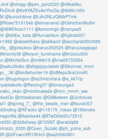
and
@ohagy
@pen_pen2020
@rikkakiku
RxDInA
@6v8YAZEoAoYhcGq
@86861950
MM
@kurochilove
@Ldn2NLzQ86kP7mk
@Rose75191548
@simananet
@UshichanMuller
@ANKHooo1111
@bonoringo
@canyaa5
th
@shiba_kota
@Hurusinbun
@fujieda007
in1992
@akashihara
@akikan0
@aochan60553085
efly_
@gotsukoo
@haruo252525
@haruusagipapi
@khsmty38
@koyori_kurehama
@krizzou930
oz
@MichieSun
@mikiki19
@mw25733354
@saku2toiko
@shigejoyutaisei
@Sikonnai_rinnri
go__36
@birdiehunter19
@ciMepuSraUmoKi
ix
@tugutogoo
@az3mizuhara
@a_kkTrip
yabiaikoifo
@Reizing37
@toneunga3
raku_okan
@michiruwada
@nnn_mmm_ww
6s4Qo
@chisakarato
@GAlbateen
@Jurireuse
a01
@spring_7_
@the_beads_man
@tsune307
it3nding
@XFac6x
@115179_misao
@1ittleroko
agorilla
@lisarisa44
@llTwG0ebEo72510
o4550
@328sheep
@725NT
@arabiq88
inazo_2020
@Ouen_Suzaki
@ph_yuina_sub
QR
@2iFcwrzXR1XhIv3
@aa20060801