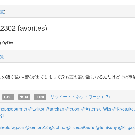
覧
)
2302 favorites)
8g0yDw
覧
)
強い相関が出てしまって身も蓋も無い話になるんだけどその事業本当にやるの。 h
リツイート・ネットワーク (17)
21
18
0.130
oprixgourmet
@Lylikot
@tarchan
@euoni
@Asterisk_Wks
@Kiyosuke
gi
leptdragoon
@sentonZZ
@dotthx
@FuedaKaoru
@fumikony
@kingal