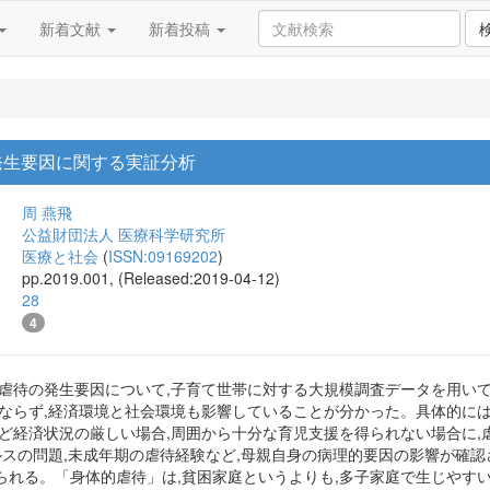
新着文献
新着投稿
発生要因に関する実証分析
周 燕飛
公益財団法人 医療科学研究所
医療と社会
(
ISSN:09169202
)
pp.2019.001, (Released:2019-04-12)
28
4
童虐待の発生要因について,子育て世帯に対する大規模調査データを用い
ならず,経済環境と社会環境も影響していることが分かった。具体的には,
など経済状況の厳しい場合,周囲から十分な育児支援を得られない場合に,
ルスの問題,未成年期の虐待経験など,母親自身の病理的要因の影響が確認
られる。「身体的虐待」は,貧困家庭というよりも,多子家庭で生じやす