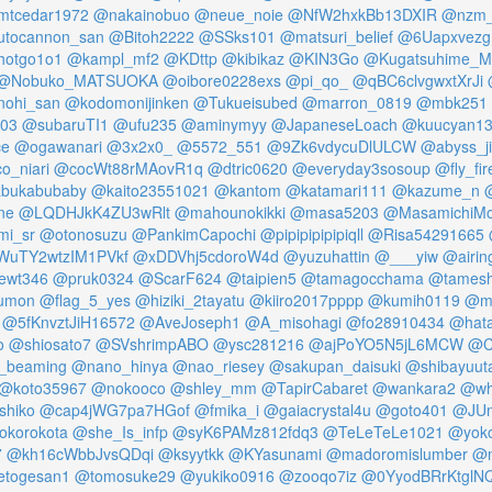
tcedar1972
@nakainobuo
@neue_noie
@NfW2hxkBb13DXIR
@nzm_
tocannon_san
@Bitoh2222
@SSks101
@matsuri_belief
@6Uapxvezg
otgo1o1
@kampl_mf2
@KDttp
@kibikaz
@KIN3Go
@Kugatsuhime_
@Nobuko_MATSUOKA
@oibore0228exs
@pi_qo_
@qBC6clvgwxtXrJi
nohi_san
@kodomonijinken
@Tukueisubed
@marron_0819
@mbk251
03
@subaruTI1
@ufu235
@aminymyy
@JapaneseLoach
@kuucyan13
ce
@ogawanari
@3x2x0_
@5572_551
@9Zk6vdycuDlULCW
@abyss_j
o_niari
@cocWt88rMAovR1q
@dtric0620
@everyday3sosoup
@fly_fir
bukabubaby
@kaito23551021
@kantom
@katamari111
@kazume_n
ne
@LQDHJkK4ZU3wRlt
@mahounokikki
@masa5203
@MasamichiM
i_sr
@otonosuzu
@PankimCapochi
@pipipipipipiqll
@Risa54291665
uTY2wtzIM1PVkf
@xDDVhj5cdoroW4d
@yuzuhattin
@___yiw
@airin
ewt346
@pruk0324
@ScarF624
@taipien5
@tamagocchama
@tamesh
kumon
@flag_5_yes
@hiziki_2tayatu
@kiiro2017pppp
@kumih0119
@mi
@5fKnvztJiH16572
@AveJoseph1
@A_misohagi
@fo28910434
@hata
o
@shiosato7
@SVshrimpABO
@ysc281216
@ajPoYO5N5jL6MCW
@C
_beaming
@nano_hinya
@nao_riesey
@sakupan_daisuki
@shibayuut
@koto35967
@nokooco
@shley_mm
@TapirCabaret
@wankara2
@wh
shiko
@cap4jWG7pa7HGof
@fmika_i
@gaiacrystal4u
@goto401
@JUm
okorokota
@she_Is_infp
@syK6PAMz812fdq3
@TeLeTeLe1021
@yok
7
@kh16cWbbJvsQDqi
@ksyytkk
@KYasunami
@madoromislumber
@m
etogesan1
@tomosuke29
@yukiko0916
@zooqo7iz
@0YyodBRrKtglN