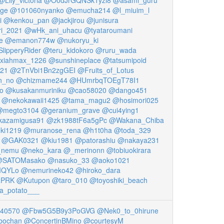
@Lily_victoria
@O0dJrGQNSk1yzi8
@asami_guru
ige
@101060nyanko
@emucha214
@l_miuim_l
i
@kenkou_pan
@jackjirou
@junisura
ri_2021
@wHk_ani_uhacu
@tyataroumani
e
@emanon774w
@nukoryu_ki
lipperyRider
@teru_kidokoro
@ruru_wada
xiahmax_1226
@sunshineplace
@tatsumipoid
21
@2TnVbi1Bn2zgGEI
@Fruits_of_Lotus
n_no
@chizmame244
@HUmrbqTOEgT78I1
o
@kusakanmuriniku
@cao58020
@dango451
@nekokawaii1425
@tama_magu2
@hosimori025
@megto3104
@geranium_grave
@cui4ying1
azamigusa91
@zk1988tF6a5gPc
@Wakana_Chiba
ki1219
@muranose_rena
@h1t0ha
@toda_329
@GAK0321
@kiu1981
@patorashiu
@nakaya231
_nemu
@neko_kara
@_merinonn
@tobiuokirara
@SATOMasako
@nasuko_33
@aoko1021
MQYLo
@nemurineko42
@hiroko_dara
xPRK
@Kutupon
@taro_010
@toyoshiki_beach
a_potato___
40570
@Fbw5G5B9y3PoGVG
@Nek0_to_0hirune
bochan
@ConcertinBMino
@courtesyM