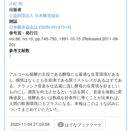
小松 明
出版者
公益財団法人 日本醸造協会
雑誌
日本醸造協会誌
(
ISSN:09147314
)
巻号頁・発行日
vol.86, no.10, pp.745-750, 1991-10-15 (Released:2011-09-
20)
参考文献数
7
アルコール発酵の主役である酵母にも最適な生育環境がある
し, 感情はなくとも生命体である限リストレスがあるはずであ
る。クラッシク音楽を仕込蔵に流し酵母の生育境を好ましい
ものにし, 酒質を向上させるという話を聞く。音楽を振動に変
換波及し, 発酵あるいは熟成を好条件に導くことが出来れば,
人間の飲酒環境にもプラスになる。本報はこのような試みに
ついてまとめていただいた。
2023-11-04 21:03:58
はてなブックマーク
2