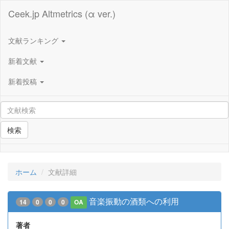
Ceek.jp Altmetrics (α ver.)
文献ランキング
新着文献
新着投稿
検索
ホーム
文献詳細
音楽振動の酒類への利用
14
0
0
0
OA
著者