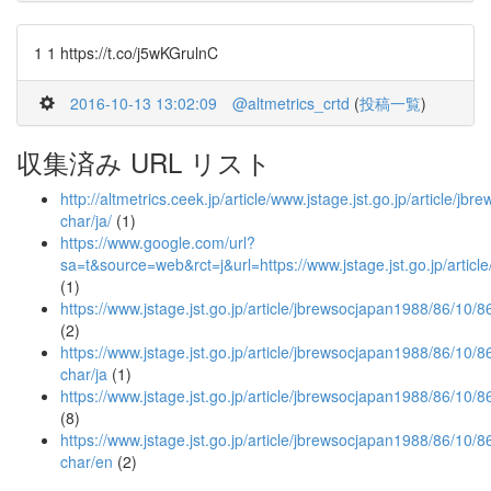
1 1 https://t.co/j5wKGrulnC
2016-10-13 13:02:09
@altmetrics_crtd
(
投稿一覧
)
収集済み URL リスト
http://altmetrics.ceek.jp/article/www.jstage.jst.go.jp/article/
char/ja/
(1)
https://www.google.com/url?
sa=t&source=web&rct=j&url=https://www.jstage.jst.go.
(1)
https://www.jstage.jst.go.jp/article/jbrewsocjapan1988/86/10/
(2)
https://www.jstage.jst.go.jp/article/jbrewsocjapan1988/86/10/8
char/ja
(1)
https://www.jstage.jst.go.jp/article/jbrewsocjapan1988/86/10
(8)
https://www.jstage.jst.go.jp/article/jbrewsocjapan1988/86/10/
char/en
(2)