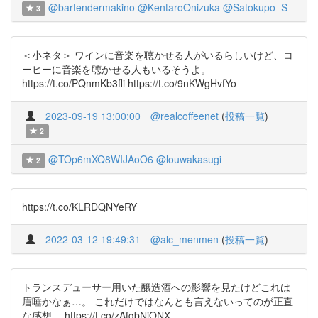
@bartendermakino
@KentaroOnizuka
@Satokupo_S
3
＜小ネタ＞ ワインに音楽を聴かせる人がいるらしいけど、コ
ーヒーに音楽を聴かせる人もいるそうよ。
https://t.co/PQnmKb3fli https://t.co/9nKWgHvfYo
2023-09-19 13:00:00
@realcoffeenet
(
投稿一覧
)
2
@TOp6mXQ8WIJAoO6
@louwakasugi
2
https://t.co/KLRDQNYeRY
2022-03-12 19:49:31
@alc_menmen
(
投稿一覧
)
トランスデューサー用いた醸造酒への影響を見たけどこれは
眉唾かなぁ…。 これだけではなんとも言えないってのが正直
な感想。 https://t.co/zAfgbNjONX