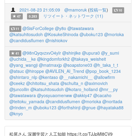
2021-08-23 21:05:09
@mamoruk
(
投稿一覧
)
10
リツイート・ネットワーク (11)
47
0.283
@SisForCollege
@y8o
@tawatawara
11
@katsuhitosudoh
@KosukeShinoda
@uboku123
@morioka
@candidusflumen
@nishiokov
@98nQyqvzxvO4yIr
@shinjike
@upura0
@y_sumi
41
@uchida__ke
@kingdomforkh2
@takaya_weisheit
@yang_wangji
@matmaxjp
@soapstone03
@h_taka_t_t
@atsuc
@hiroppe
@AVILEN_AI_Trend
@pop_book_1234
@shintaro_nlp
@kentaso
@__nakamichi__
@allowfirm
@ceekz
@chitoitsu_shata
@schulta_n
@aximovich
@juncollin
@katsuhitosudoh
@kotaro_holland
@mr__py
@tawatawara
@yosyuaomenww
@akkiy47
@cacaho
@teitoku_yamada
@candidusflumen
@morioka
@noritada
@rinden_m
@uboku123
@forthshinji
@gnue
@hayataka88
@knyo
松尾さん 深層学習と人工知能 https://t.co/TJJpMl8CV9