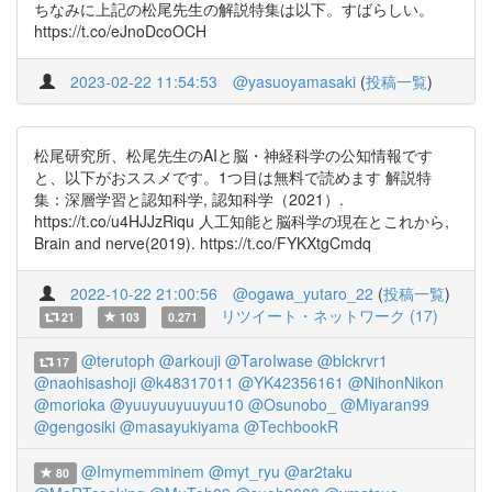
ちなみに上記の松尾先生の解説特集は以下。すばらしい。
https://t.co/eJnoDcoOCH
2023-02-22 11:54:53
@yasuoyamasaki
(
投稿一覧
)
松尾研究所、松尾先生のAIと脳・神経科学の公知情報です
と、以下がおススメです。1つ目は無料で読めます 解説特
集：深層学習と認知科学, 認知科学（2021）.
https://t.co/u4HJJzRiqu 人工知能と脳科学の現在とこれから,
Brain and nerve(2019). https://t.co/FYKXtgCmdq
2022-10-22 21:00:56
@ogawa_yutaro_22
(
投稿一覧
)
リツイート・ネットワーク (17)
21
103
0.271
@terutoph
@arkouji
@TaroIwase
@blckrvr1
17
@naohisashoji
@k48317011
@YK42356161
@NihonNikon
@morioka
@yuuyuuyuuyuu10
@Osunobo_
@Miyaran99
@gengosiki
@masayukiyama
@TechbookR
@Imymemminem
@myt_ryu
@ar2taku
80