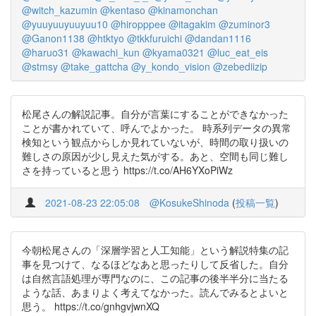
@witch_kazumin
@kentaso
@kinamonchan
@yuuyuuyuuyuu10
@hiropppee
@itagakim
@zuminor3
@Ganon1138
@htktyo
@tkkfuruichi
@dandan1116
@haruo31
@kawachi_kun
@kyama0321
@luc_eat_eis
@stmsy
@take_gattcha
@y_kondo_vision
@zebediizip
松尾さんの解説記事。自分が言葉にすることができなかった
ことが書かれていて、呼んでよかった。 時系列データの異常
検知という観点からしか見れていないが、時間の取り扱いの
難しさの原因が少し見えた気がする。あと、空間も同じ難し
さを持っていると思う https://t.co/AH6YXoPiWz
2021-08-23 22:05:08
@KosukeShinoda
(
投稿一覧
)
今朝松尾さんの「深層学習と人工知能」という解説特集の記
事を見つけて、なるほどなあと思ったりして反省した。自分
は自然言語処理が専門なのに、この記事の後半半分に当たる
ような話、あまりよく考えてなかった。読んでみるとよいと
思う。 https://t.co/gnhgvjwnXQ