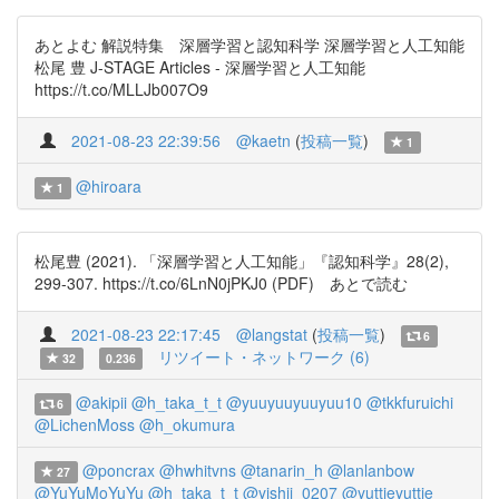
あとよむ 解説特集 深層学習と認知科学 深層学習と人工知能
松尾 豊 J-STAGE Articles - 深層学習と人工知能
https://t.co/MLLJb007O9
2021-08-23 22:39:56
@kaetn
(
投稿一覧
)
1
@hiroara
1
松尾豊 (2021). 「深層学習と人工知能」『認知科学』28(2),
299-307. https://t.co/6LnN0jPKJ0 (PDF) あとで読む
2021-08-23 22:17:45
@langstat
(
投稿一覧
)
6
リツイート・ネットワーク (6)
32
0.236
@akipii
@h_taka_t_t
@yuuyuuyuuyuu10
@tkkfuruichi
6
@LichenMoss
@h_okumura
@poncrax
@hwhitvns
@tanarin_h
@lanlanbow
27
@YuYuMoYuYu
@h_taka_t_t
@yishii_0207
@yuttieyuttie