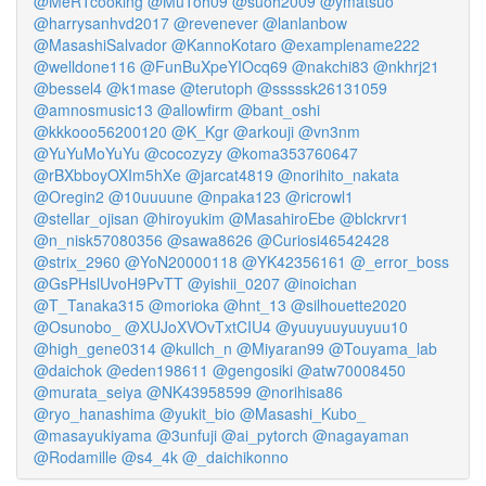
@MeRTcooking
@MuToh09
@suoh2009
@ymatsuo
@harrysanhvd2017
@revenever
@lanlanbow
@MasashiSalvador
@KannoKotaro
@examplename222
@welldone116
@FunBuXpeYIOcq69
@nakchi83
@nkhrj21
@bessel4
@k1mase
@terutoph
@sssssk26131059
@amnosmusic13
@allowfirm
@bant_oshi
@kkkooo56200120
@K_Kgr
@arkouji
@vn3nm
@YuYuMoYuYu
@cocozyzy
@koma353760647
@rBXbboyOXIm5hXe
@jarcat4819
@norihito_nakata
@Oregin2
@10uuuune
@npaka123
@ricrowl1
@stellar_ojisan
@hiroyukim
@MasahiroEbe
@blckrvr1
@n_nisk57080356
@sawa8626
@Curiosi46542428
@strix_2960
@YoN20000118
@YK42356161
@_error_boss
@GsPHslUvoH9PvTT
@yishii_0207
@inoichan
@T_Tanaka315
@morioka
@hnt_13
@silhouette2020
@Osunobo_
@XUJoXVOvTxtCIU4
@yuuyuuyuuyuu10
@high_gene0314
@kullch_n
@Miyaran99
@Touyama_lab
@daichok
@eden198611
@gengosiki
@atw70008450
@murata_seiya
@NK43958599
@norihisa86
@ryo_hanashima
@yukit_bio
@Masashi_Kubo_
@masayukiyama
@3unfuji
@ai_pytorch
@nagayaman
@Rodamille
@s4_4k
@_daichikonno