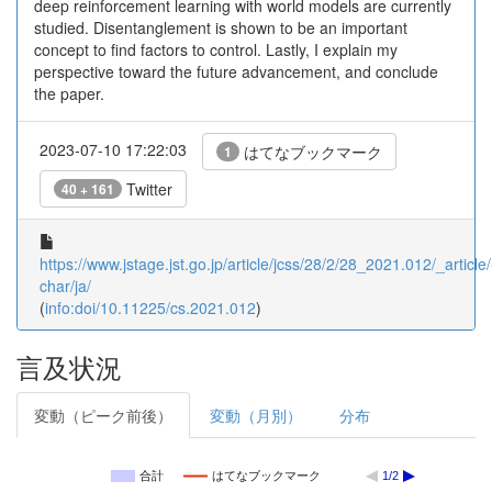
deep reinforcement learning with world models are currently
studied. Disentanglement is shown to be an important
concept to find factors to control. Lastly, I explain my
perspective toward the future advancement, and conclude
the paper.
2023-07-10 17:22:03
はてなブックマーク
1
Twitter
40 + 161
https://www.jstage.jst.go.jp/article/jcss/28/2/28_2021.012/_article/
char/ja/
(
info:doi/10.11225/cs.2021.012
)
言及状況
変動（ピーク前後）
変動（月別）
分布
合計
はてなブックマーク
1/2