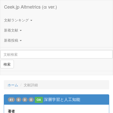
Ceek.jp Altmetrics (α ver.)
文献ランキング
新着文献
新着投稿
検索
ホーム
文献詳細
深層学習と人工知能
41
0
0
0
OA
著者