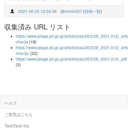
2021-06-25 12:34:36
@mimic007
(
投稿一覧
)
収集済み URL リスト
https://www.jstage.jst.go.jp/article/jcss/28/2/28_2021.012/_artic
char/ja
(18)
https://www.jstage.jst.go.jp/article/jcss/28/2/28_2021.012/_artic
char/ja/
(22)
https://www.jstage.jst.go.jp/article/jcss/28/2/28_2021.012/_pdf
(3)
ヘルプ
ご意見はこちら
TechTech Inc.