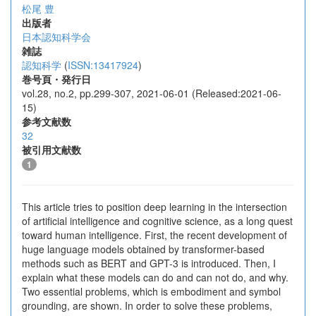
松尾 豊
出版者
日本認知科学会
雑誌
認知科学
(
ISSN:13417924
)
巻号頁・発行日
vol.28, no.2, pp.299-307, 2021-06-01 (Released:2021-06-
15)
参考文献数
32
被引用文献数
1
This article tries to position deep learning in the intersection
of artificial intelligence and cognitive science, as a long quest
toward human intelligence. First, the recent development of
huge language models obtained by transformer-based
methods such as BERT and GPT-3 is introduced. Then, I
explain what these models can do and can not do, and why.
Two essential problems, which is embodiment and symbol
grounding, are shown. In order to solve these problems,