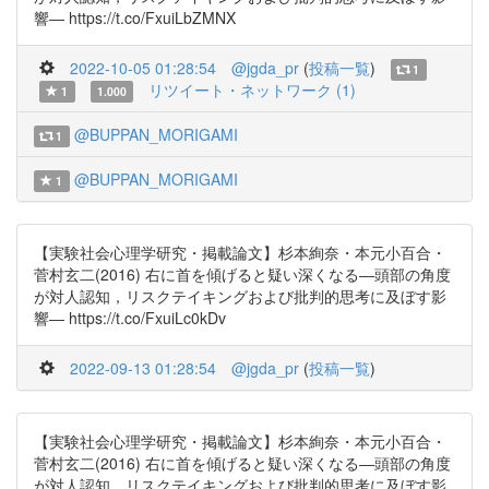
響― https://t.co/FxuiLbZMNX
2022-10-05 01:28:54
@jgda_pr
(
投稿一覧
)
1
リツイート・ネットワーク (1)
1
1.000
@BUPPAN_MORIGAMI
1
@BUPPAN_MORIGAMI
1
【実験社会心理学研究・掲載論文】杉本絢奈・本元小百合・
菅村玄二(2016) 右に首を傾げると疑い深くなる―頭部の角度
が対人認知，リスクテイキングおよび批判的思考に及ぼす影
響― https://t.co/FxuiLc0kDv
2022-09-13 01:28:54
@jgda_pr
(
投稿一覧
)
【実験社会心理学研究・掲載論文】杉本絢奈・本元小百合・
菅村玄二(2016) 右に首を傾げると疑い深くなる―頭部の角度
が対人認知，リスクテイキングおよび批判的思考に及ぼす影