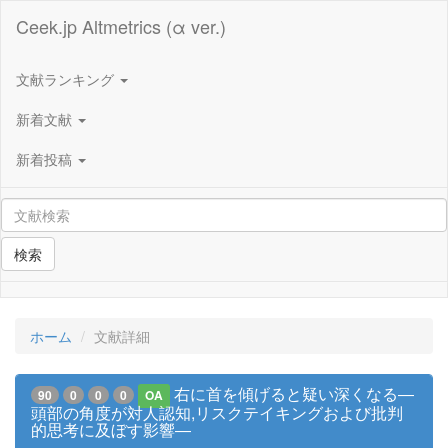
Ceek.jp Altmetrics (α ver.)
文献ランキング
新着文献
新着投稿
検索
ホーム
文献詳細
右に首を傾げると疑い深くなる―
90
0
0
0
OA
頭部の角度が対人認知,リスクテイキングおよび批判
的思考に及ぼす影響―