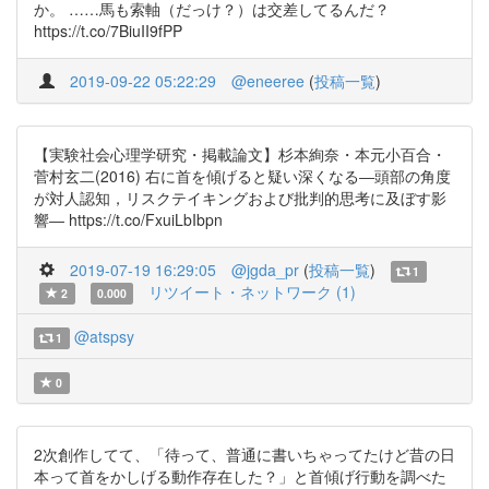
か。 ……馬も索軸（だっけ？）は交差してるんだ？
https://t.co/7BiuII9fPP
2019-09-22 05:22:29
@eneeree
(
投稿一覧
)
【実験社会心理学研究・掲載論文】杉本絢奈・本元小百合・
菅村玄二(2016) 右に首を傾げると疑い深くなる―頭部の角度
が対人認知，リスクテイキングおよび批判的思考に及ぼす影
響― https://t.co/FxuiLbIbpn
2019-07-19 16:29:05
@jgda_pr
(
投稿一覧
)
1
リツイート・ネットワーク (1)
2
0.000
@atspsy
1
0
2次創作してて、「待って、普通に書いちゃってたけど昔の日
本って首をかしげる動作存在した？」と首傾げ行動を調べた