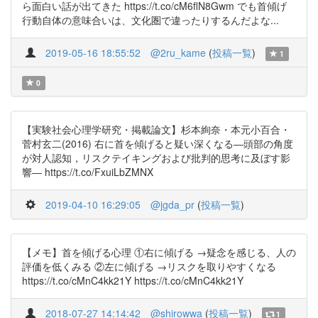
ら面白い話が出てきた https://t.co/cM6flN8Gwm でも首傾げ
行動自体の意味合いは、文化圏で違ったりするんだよな...
2019-05-16 18:55:52
@2ru_kame
(
投稿一覧
)
1
0
【実験社会心理学研究・掲載論文】杉本絢奈・本元小百合・
菅村玄二(2016) 右に首を傾げると疑い深くなる―頭部の角度
が対人認知，リスクテイキングおよび批判的思考に及ぼす影
響― https://t.co/FxuiLbZMNX
2019-04-10 16:29:05
@jgda_pr
(
投稿一覧
)
【メモ】首を傾げる心理 ①右に傾げる →疑念を感じる、人の
評価を低くみる ②左に傾げる →リスクを取りやすくなる
https://t.co/cMnC4kk21Y https://t.co/cMnC4kk21Y
2018-07-27 14:14:42
@shirowwa
(
投稿一覧
)
1