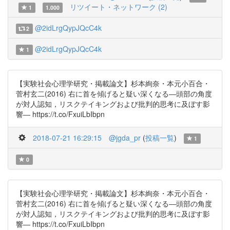
リツイート・ネットワーク (2)
1
1.000
@2idLrgQypJQcC4k
2
@2idLrgQypJQcC4k
1
【実験社会心理学研究・掲載論文】杉本絢奈・本元小百合・
菅村玄二(2016) 右に首を傾げると疑い深くなる―頭部の角度
が対人認知，リスクテイキングおよび批判的思考に及ぼす影
響― https://t.co/FxuiLbIbpn
2018-07-21 16:29:15
@jgda_pr
(
投稿一覧
)
1
0
【実験社会心理学研究・掲載論文】杉本絢奈・本元小百合・
菅村玄二(2016) 右に首を傾げると疑い深くなる―頭部の角度
が対人認知，リスクテイキングおよび批判的思考に及ぼす影
響― https://t.co/FxuiLbIbpn