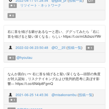
2022-04-17 01:28:54
@jgda_pr
(
投稿一覧
)
1
リツイート・ネットワーク
1
0
右に首を傾げる癖があるなーと思い、ググってみたら「右に
首を傾げると疑い深くなる」らしい https://t.co/mUb2szoYWr
2022-02-06 23:50:48
@O__2II
(
投稿一覧
)
1
@hyoutau
1
なんか面白い〜 右に首を傾げると疑い深くなる―頭部の角度
が対人認知，リスクテイキングおよび批判的思考に及ぼす影
響― https://t.co/6N4lp8FgmQ
2021-06-25 14:45:36
@misakonambu
(
投稿一覧
)
1