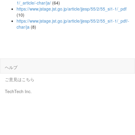
1/_article/-char/ja/
(64)
https://www.jstage.jst.go.jp/article/jjesp/55/2/55_si1-1/_pdf
(10)
https://www.jstage.jst.go.jp/article/jjesp/55/2/55_si1-1/_pdf/-
char/ja
(8)
ヘルプ
ご意見はこちら
TechTech Inc.