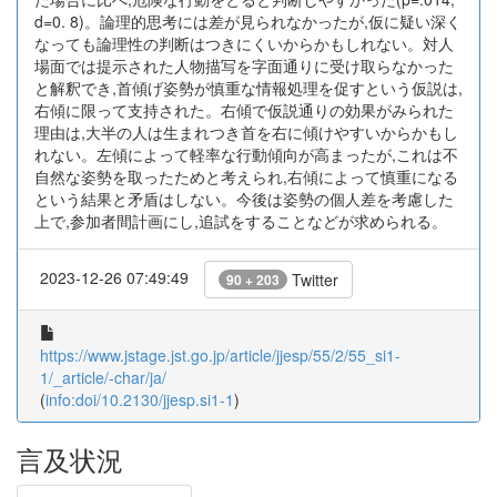
d=0. 8)。論理的思考には差が見られなかったが,仮に疑い深く
なっても論理性の判断はつきにくいからかもしれない。対人
場面では提示された人物描写を字面通りに受け取らなかった
と解釈でき,首傾げ姿勢が慎重な情報処理を促すという仮説は,
右傾に限って支持された。右傾で仮説通りの効果がみられた
理由は,大半の人は生まれつき首を右に傾けやすいからかもし
れない。左傾によって軽率な行動傾向が高まったが,これは不
自然な姿勢を取ったためと考えられ,右傾によって慎重になる
という結果と矛盾はしない。今後は姿勢の個人差を考慮した
上で,参加者間計画にし,追試をすることなどが求められる。
2023-12-26 07:49:49
Twitter
90 + 203
https://www.jstage.jst.go.jp/article/jjesp/55/2/55_si1-
1/_article/-char/ja/
(
info:doi/10.2130/jjesp.si1-1
)
言及状況