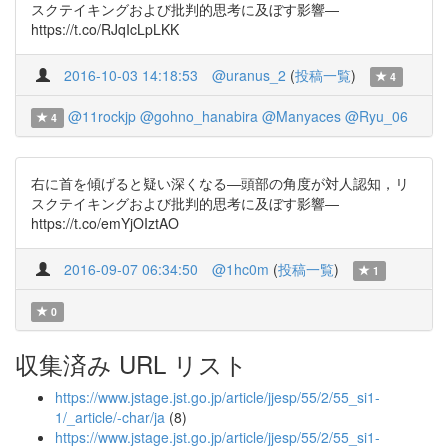
スクテイキングおよび批判的思考に及ぼす影響―
https://t.co/RJqIcLpLKK
2016-10-03 14:18:53
@uranus_2
(
投稿一覧
)
4
@11rockjp
@gohno_hanabira
@Manyaces
@Ryu_06
4
右に首を傾げると疑い深くなる―頭部の角度が対人認知，リ
スクテイキングおよび批判的思考に及ぼす影響―
https://t.co/emYjOIztAO
2016-09-07 06:34:50
@1hc0m
(
投稿一覧
)
1
0
収集済み URL リスト
https://www.jstage.jst.go.jp/article/jjesp/55/2/55_si1-
1/_article/-char/ja
(8)
https://www.jstage.jst.go.jp/article/jjesp/55/2/55_si1-