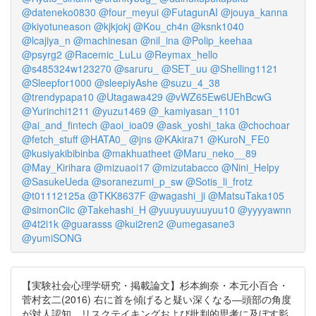
@dateneko0830
@four_meyui
@FutagunAI
@jouya_kanna
@kiyotuneason
@kjkjokj
@Kou_ch4n
@ksnk1040
@lcajiya_n
@machinesan
@nil_ina
@Polip_keehaa
@psyrg2
@Racemic_LuLu
@Reymax_hello
@s485324w123270
@saruru_
@SET_uu
@Shelling1121
@Sleepfor1000
@sleepiyAshe
@suzu_4_38
@trendypapa10
@Utagawa429
@vWZ65Ew6UEhBcwG
@Yurinchi1211
@yuzu1469
@_kamiyasan_1101
@ai_and_fintech
@aoi_ioa09
@ask_yoshi_taka
@chochoar
@fetch_stuff
@HATA0_
@jns
@KAkira71
@KuroN_FE0
@kusiyakibibinba
@makhuatheet
@Maru_neko__89
@May_Kirihara
@mizuaoi17
@mizutabacco
@Nini_Helpy
@SasukeUeda
@soranezumi_p_sw
@Sotis_li_frotz
@t01112125a
@TKK8637F
@wagashi_ji
@MatsuTaka105
@simonCiic
@Takehashi_H
@yuuyuuyuuyuu10
@yyyyawnn
@4t2i1k
@guarasss
@kui2ren2
@umegasane3
@yumiSONG
【実験社会心理学研究・掲載論文】杉本絢奈・本元小百合・
菅村玄二(2016) 右に首を傾げると疑い深くなる―頭部の角度
が対人認知，リスクテイキングおよび批判的思考に及ぼす影