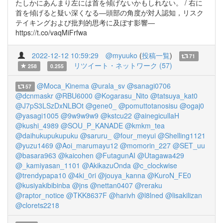
たしかにあんまり左には首を傾げないかもしれない。 / 右に
首を傾げると疑い深くなる―頭部の角度が対人認知，リスク
テイキングおよび批判的思考に及ぼす影響―
https://t.co/vaqMiFrfwa
2022-12-12 10:59:29
@myuuko
(
投稿一覧
)
71
リツイート・ネットワーク (57)
258
0.255
@Moca_Kinema
@urala_sv
@sanagi0706
57
@dcnmaskr
@RBU6000
@Kogarasu_Nito
@tatsuya_kat0
@J7pS3LSzDxNLBOt
@gene0_
@pomuttotanosisu
@ogaj0
@yasagi1005
@9w9w9w9
@kstcu22
@ainegicullaH
@kushi_4989
@SOU_P_KANADE
@kmkm_tea
@daihukupukupuku
@saruru_
@four_meyui
@Shelling1121
@yuzu1469
@Aoi_marumayu12
@momorin_227
@SET_uu
@basara963
@kaicohen
@FutagunAI
@Utagawa429
@_kamiyasan_1101
@AkikazuOnda
@c_clockwise
@trendypapa10
@4ki_0ri
@jouya_kanna
@KuroN_FE0
@kusiyakibibinba
@jns
@nettan0407
@reraku
@raptor_notice
@TKK8637F
@harivh
@l8lned
@lisakilizan
@clorets2218