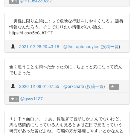
@RYO54239287
1
「男性に限り左傾によって危険な行動をしやすくなる」 誰得
情報なんだろう。そして知りたい情報がない論文。
https://t.co/x5e0JATrTT
2021-02-28 20:43:15
@the_aptenodytes
(
投稿一覧
)
全く違うことを調べたかったのに，ちょっと気になって読ん
でしまった
2020-12-08 01:07:55
@brxchat5
(
投稿一覧
)
1
@gssy1127
1
１）中々面白い。 まあ、長過ぎて冒頭しかよんでないけど。
馬も感情的になっている人を見るときは左目で見るっていう
研究があった筈だよね。 右脳の方が処理しやすいとかなんと