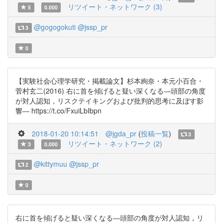
リツイート・ネットワーク (3)
5
0.000
@gogogokuti
@jssp_pr
3
0
【実験社会心理学研究・掲載論文】杉本絢奈・本元小百合・
菅村玄二(2016) 右に首を傾げると疑い深くなる―頭部の角度
が対人認知，リスクテイキングおよび批判的思考に及ぼす影
響― https://t.co/FxuiLbIbpn
2018-01-20 10:14:51
@jgda_pr
(
投稿一覧
)
3
リツイート・ネットワーク (2)
3
0.000
@kittymuu
@jssp_pr
2
0
右に首を傾げると疑い深くなる―頭部の角度が対人認知，リ