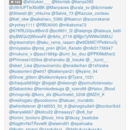
@shizukan___
@ktomlab
@kanya392
143
@zf8rlUPTieXbdBK
@Manyaces
@urala_sv
@dcnmaskr
@30eesti
@r_ohkuma
@Salvia_73
@Kazusa_cocteau
@kwt_okw
@sakaharu_5386
@tkaerun
@aozorakanai
@ryohey1111
@RBU6000
@mikakoma72
@67KRLG3pu8BvinS
@pc9801_f2
@taiqings
@tatsuya_kat0
@iyBWQv2jWtvesRI
@rtkhs_2718
@Bjjo7yfWWeGM83J
@gnkavnahjm
@taku_rama_raaam
@w9DbMCYPe8imuGj
@moyasiou
@pros_pren
@Gin_Karaito
@miki31736947
@mukuno_v
@paul1984jp
@umi_bu_dou
@PPKWalther2
@Princess1029os
@rshanako
@_Iosuke
@__kuroi__
@akari_Liea
@junsuinamizu
@snadachan
@1shizaka
@kossorieni
@wint7
@bakenyan21
@kyano_94
@Snow_g0lem
@tukkunnkyara
@Tyara_1031
@chaqua5656jjrr
@ogaj0
@oksongh
@pomuttotanosisu
@Sabaotoko
@tennkodesuga
@_xzero99
@Haivu_Blood
@hmoprdip
@koro_div
@kur0nek0_0208
@MZH_K
@neshogatu
@poodoomo
@takuan_murabito
@whimlistener
@148553_50_8
@ainegicullaH
@bonbori543
@kanya6667
@kstcu22
@maaayy7
@o8_byr
@torimi_torotoro
@toxic_hina
@3kusy_beattube
@5qg8nrNoTRxvwlK
@aiwendil1
@ayahuaka
@Ayato_sinami
@crankybug_
@daihukupukupuku