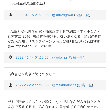
https://t.co/iWaJ6D7Uw8
2023-09-15 21:00:28
@xauzngawa
(
投稿一覧
)
【実験社会心理学研究・掲載論文】杉本絢奈・本元小百合・
菅村玄二(2016) 右に首を傾げると疑い深くなる―頭部の角度
が対人認知，リスクテイキングおよび批判的思考に及ぼす影
響― https://t.co/FxuiLc0kDv
2022-12-14 01:28:53
@jgda_pr
(
投稿一覧
)
右利きと左利きで違うのかな？
2022-12-12 11:59:55
@makhuatheet
(
投稿一覧
)
ゼミで紹介してもらった論文。なんで右なんだろうね？とみ
んなで考えてる間，みんなが右に首を傾げてて面白かった。