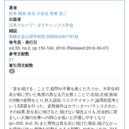
著者
杉本 絢奈
本元 小百合
菅村 玄二
出版者
日本グループ・ダイナミックス学会
雑誌
実験社会心理学研究
(
ISSN:03877973
)
巻号頁・発行日
vol.55, no.2, pp.150-160, 2016 (Released:2016-09-07)
参考文献数
47
被引用文献数
1
「首を傾げる」ことで,疑問や不審を抱くだろうか。大学生82
名が箱に空いた角度の異なる穴を覗くことで,右傾,左傾,無傾
の3種の姿勢をとり,対人認知,リスクテイキング,論理的思考と
いう3課題を行った。姿勢操作はカウンターバランスされた。
その結果,首を右に傾げると,傾げない場合よりも,社会的に望
ましい人物の仕事への関心を低いと評価しやすくなり
(p=.002, d=0. 9),また男性は首を左に傾げた場合,傾げなかっ
た場合に比べ,危険な行動をとると判断しやすかった(p=.014,