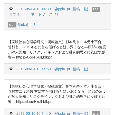
2018-05-04 10:44:39
@jgda_pr
(
投稿一覧
)
1
リツイート・ネットワーク (1)
@okajima3
1
【実験社会心理学研究・掲載論文】杉本絢奈・本元小百合・
菅村玄二(2016) 右に首を傾げると疑い深くなる―頭部の角度
が対人認知，リスクテイキングおよび批判的思考に及ぼす影
響― https://t.co/FxuiLbIbpn
2018-03-04 10:44:50
@jgda_pr
(
投稿一覧
)
【実験社会心理学研究・掲載論文】杉本絢奈・本元小百合・
菅村玄二(2016) 右に首を傾げると疑い深くなる―頭部の角度
が対人認知，リスクテイキングおよび批判的思考に及ぼす影
響― https://t.co/FxuiLbIbpn
2018-02-10 10:14:45
@jgda_pr
(
投稿一覧
)
2