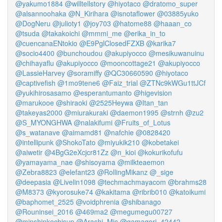
@yakumo1884
@willtellstory
@hiyotaco
@dratomo_super
@alsannoohaka
@N_Kirihara
@isnotaflower
@03885yuko
@DogNeru
@julioty1
@joy703
@hatome88
@haaan_co
@tsuda
@takakoichi
@mmmi_me
@erika_in_to
@cuencanaENtokio
@E9PglClosedFZXB
@karika7
@socio4400
@bunchoudou
@akupiyocco
@mesikuwanuinu
@chihayaflu
@akupiyocco
@mooncottage21
@akupiyocco
@LassieHarvey
@soramiffy
@QC30660590
@hiyotaco
@captivefish
@1mo9tene6
@Faiz_trial
@ZTNc9kWGu1ttJCf
@yukihirosasamo
@esperantumanto
@higevision
@marukooe
@shiraoki
@2525Heywa
@Itan_tan
@takeyas2000
@miurakuraki
@daemon1995
@strnh
@zu2
@S_MYONGHWA
@nalakifumi
@Fruits_of_Lotus
@s_watanave
@aimamd81
@nafchie
@0828420
@intellipunk
@ShokoTato
@miyukik210
@kobetakei
@aiwetir
@4BgG2eXcjcr81Zz
@n_kioi
@kokurikofufu
@yamayama_nae
@shisoyama
@milkteaemon
@Zebra8823
@elefant23
@RollingMikanz
@_sige
@deepasia
@Livelin1098
@techmachmayacom
@brahms28
@M8373
@kyorosuke74
@kakitama
@ribrib010
@katoikumi
@baphomet_2525
@voidphrenia
@shibanago
@Rouninsei_2016
@469ma2
@megumegu00727
@minshinkochisup
@Arashi_Mic
@gamagori_42442