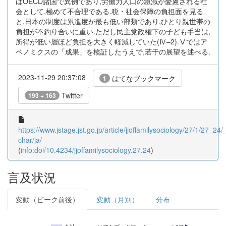
はOECD諸国で異例であり,労働力人口の急減が憂慮される社
会として,極めて不合理である.税・社会保障の負担面を見る
と,日本の制度は累進度が最も低い部類であり,ひとり親世帯の
負担が不釣り合いに重い.ただし民主党政権下の子ども手当は,
所得が低い層ほど負担を大きく軽減していた(Ⅳ–2).Ⅴではア
ベノミクスの「成果」を検証したうえで,若干の展望を述べる.
2023-11-29 20:37:08
はてなブックマーク
1
Twitter
193 + 163
https://www.jstage.jst.go.jp/article/jjoffamilysociology/27/1/27_24/_
char/ja/
(
info:doi/10.4234/jjoffamilysociology.27.24
)
言及状況
変動（ピーク前後）
変動（月別）
分布