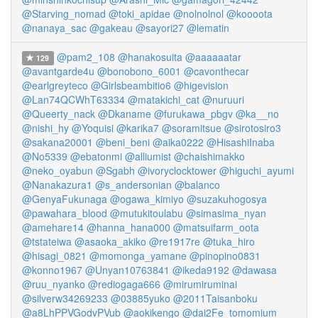
@Starving_nomad
@toki_apidae
@nolnolnol
@koooota
@nanaya_sac
@gakeau
@sayori27
@lematin
@pam2_108
@hanakosuita
@aaaaaatar
129
@avantgarde4u
@bonobono_6001
@cavonthecar
@earlgreyteco
@Girlsbeambitio6
@higevision
@Lan74QCWhT63334
@matakichi_cat
@nuruuri
@Queerty_nack
@Dkaname
@furukawa_pbgv
@ka__no
@nishi_hy
@Yoquisi
@karika7
@soramitsue
@sirotosiro3
@sakana20001
@beni_beni
@aika0222
@HisashiInaba
@No5339
@ebatonmi
@alliumist
@chaishimakko
@neko_oyabun
@Sgabh
@ivoryclocktower
@higuchi_ayumi
@Nanakazura1
@s_andersonian
@balanco
@GenyaFukunaga
@ogawa_kimiyo
@suzakuhogosya
@pawahara_blood
@mutukitoulabu
@simasima_nyan
@amehare14
@hanna_hana000
@matsuifarm_oota
@tstateiwa
@asaoka_akiko
@re1917re
@tuka_hiro
@hisagi_0821
@momonga_yamane
@pinopino0831
@konno1967
@Unyan10763841
@ikeda9192
@dawasa
@ruu_nyanko
@rediogaga666
@mirumiruminai
@silverw34269233
@03885yuko
@2011Taisanboku
@a8LhPPVGodvPVub
@aokikengo
@dai2Fe_tomomium