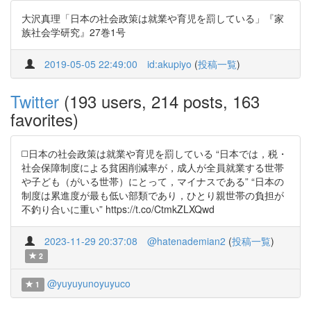
大沢真理「日本の社会政策は就業や育児を罰している」『家
族社会学研究』27巻1号
2019-05-05 22:49:00
id:akupiyo
(
投稿一覧
)
Twitter
(193 users, 214 posts, 163
favorites)
◻️日本の社会政策は就業や育児を罰している “日本では，税・
社会保障制度による貧困削減率が，成人が全員就業する世帯
や子ども（がいる世帯）にとって，マイナスである” “日本の
制度は累進度が最も低い部類であり，ひとり親世帯の負担が
不釣り合いに重い” https://t.co/CtmkZLXQwd
2023-11-29 20:37:08
@hatenademian2
(
投稿一覧
)
2
@yuyuyunoyuyuco
1