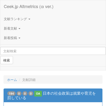
Ceek.jp Altmetrics (α ver.)
文献ランキング
新着文献
新着投稿
検索
ホーム
文献詳細
日本の社会政策は就業や育児を
194
0
0
0
OA
罰している