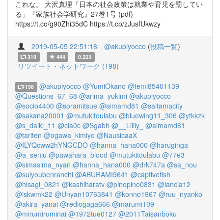
これな。 大沢真理「日本の社会政策は就業や育児を罰してい
る」『家族社会学研究』27巻1号 (pdf)
https://t.co/g90Zhi35dC https://t.co/zJusfUkwzy
2019-05-05 22:51:18
@akupiyocco
(
投稿一覧
)
310
444
0.223
リツイート・ネットワーク (198)
@akupiyocco
@YumiOkano
@temi85401139
198
@Questions_67_68
@arima_yukimi
@akupiyocco
@socio4400
@soramitsue
@aimamd81
@saitamacity
@sakana20001
@mutukitoulabu
@bluewing11_306
@ytkkzk
@s_daiki_11
@cia0c
@Sgabh
@__Lilily_
@aimamd81
@tariten
@ogawa_kimiyo
@NausicaaX
@ILYQcww2hYNGCDO
@hanna_hana000
@haruginga
@a_senju
@pawahara_blood
@mutukitoulabu
@77e3
@simasima_nyan
@hanna_hana000
@drk747a
@sa_nou
@suiyoubenranchi
@ABURAMI9641
@captivefish
@hisagi_0821
@kashiharatv
@pinopino0831
@lancia12
@iskwmk22
@Unyan10763841
@konno1967
@ruu_nyanko
@akira_yanai
@rediogaga666
@marumi109
@mirumiruminai
@1972tue0127
@2011Taisanboku