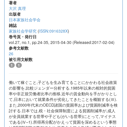
著者
大沢 真理
出版者
日本家族社会学会
雑誌
家族社会学研究
(
ISSN:0916328X
)
巻号頁・発行日
vol.27, no.1, pp.24-35, 2015-04-30 (Released:2017-02-04)
参考文献数
26
被引用文献数
1
1
働いて稼ぐこと,子どもを生み育てることにかかわる社会政策
の影響を,比較ジェンダー分析する.1985年以来の相対的貧困
率や非正規労働者比率の推移,近年の賃金動向を手がかりとし
て,日本において就業条件が劣化してきたことを概観する(Ⅲ).
また,2000年代末のOECD諸国の貧困率および貧困削減率を検
討する.日本では,税・社会保障制度による貧困削減率が,成人
が全員就業する世帯や子ども(がいる世帯)にとって,マイナス
である(Ⅳ–1).所得再分配がかえって貧困を深めるという事態