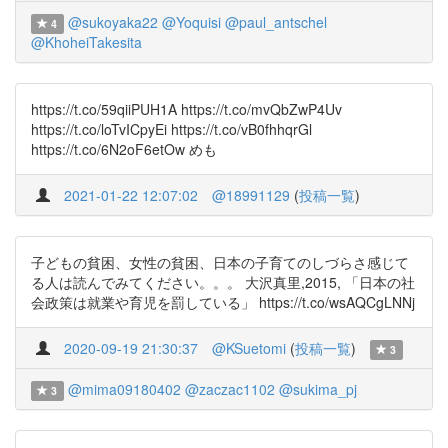
@sukoyaka22
@Yoquisi
@paul_antschel
4
@KhoheiTakesita
https://t.co/59qiiPUH1A https://t.co/mvQbZwP4Uv
https://t.co/loTvICpyEi https://t.co/vB0fhhqrGl
https://t.co/6N2oF6etOw めも
2021-01-22 12:07:02
@18991129
(
投稿一覧
)
子どもの貧困、女性の貧困、日本の子育てのしづらさ感じて
る人は読んでみてください。。。 大沢真里,2015, 「日本の社
会政策は就業や育児を罰している」 https://t.co/wsAQCgLNNj
2020-09-19 21:30:37
@KSuetomi
(
投稿一覧
)
3
@mima09180402
@zaczac1102
@sukima_pj
3