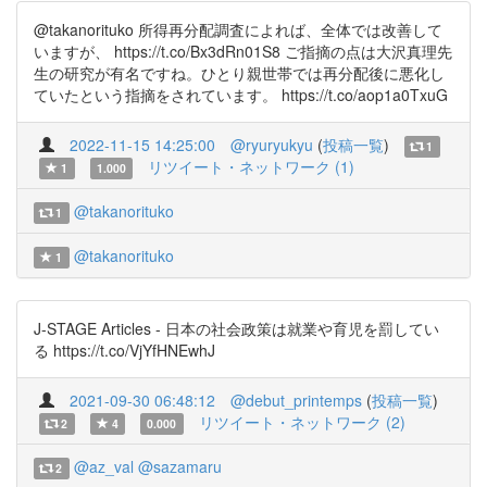
@takanorituko 所得再分配調査によれば、全体では改善して
いますが、 https://t.co/Bx3dRn01S8 ご指摘の点は大沢真理先
生の研究が有名ですね。ひとり親世帯では再分配後に悪化し
ていたという指摘をされています。 https://t.co/aop1a0TxuG
2022-11-15 14:25:00
@ryuryukyu
(
投稿一覧
)
1
リツイート・ネットワーク (1)
1
1.000
@takanorituko
1
@takanorituko
1
J-STAGE Articles - 日本の社会政策は就業や育児を罰してい
る https://t.co/VjYfHNEwhJ
2021-09-30 06:48:12
@debut_printemps
(
投稿一覧
)
リツイート・ネットワーク (2)
2
4
0.000
@az_val
@sazamaru
2