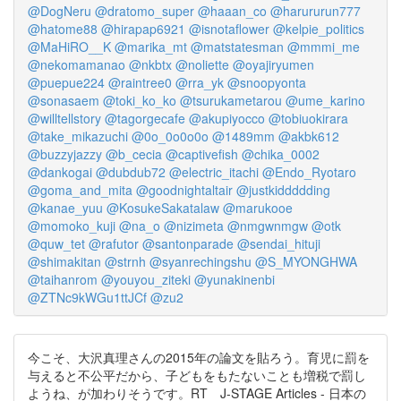
@DogNeru
@dratomo_super
@haaan_co
@harururun777
@hatome88
@hirapap6921
@isnotaflower
@kelpie_politics
@MaHiRO__K
@marika_mt
@matstatesman
@mmmi_me
@nekomamanao
@nkbtx
@noliette
@oyajiryumen
@puepue224
@raintree0
@rra_yk
@snoopyonta
@sonasaem
@toki_ko_ko
@tsurukametarou
@ume_karino
@willtellstory
@tagorgecafe
@akupiyocco
@tobiuokirara
@take_mikazuchi
@0o_0o0o0o
@1489mm
@akbk612
@buzzyjazzy
@b_cecia
@captivefish
@chika_0002
@dankogai
@dubdub72
@electric_itachi
@Endo_Ryotaro
@goma_and_mita
@goodnightaltair
@justkiddddding
@kanae_yuu
@KosukeSakatalaw
@marukooe
@momoko_kuji
@na_o
@nizimeta
@nmgwnmgw
@otk
@quw_tet
@rafutor
@santonparade
@sendai_hituji
@shimakitan
@strnh
@syanrechingshu
@S_MYONGHWA
@taihanrom
@youyou_ziteki
@yunakinenbi
@ZTNc9kWGu1ttJCf
@zu2
今こそ、大沢真理さんの2015年の論文を貼ろう。育児に罰を
与えると不公平だから、子どもをもたないことも増税で罰し
ようね、が加わりそうです。RT J-STAGE Articles - 日本の