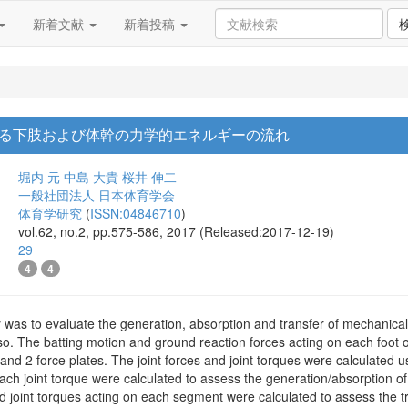
新着文献
新着投稿
る下肢および体幹の力学的エネルギーの流れ
堀内 元
中島 大貴
桜井 伸二
一般社団法人 日本体育学会
体育学研究
(
ISSN:04846710
)
vol.62, no.2, pp.575-586, 2017 (Released:2017-12-19)
29
4
4
 was to evaluate the generation, absorption and transfer of mechanical
rso. The batting motion and ground reaction forces acting on each foot
nd 2 force plates. The joint forces and joint torques were calculated u
each joint torque were calculated to assess the generation/absorption
and joint torques acting on each segment were calculated to assess the 