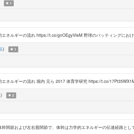
1
れ https://t.co/gnOEgyVIeM 野球のバッティングにおける股関節の
覧
)
1
流れ 堀内 元ら 2017 体育学研究 https://t.co/17Pt35WX1
覧
)
2
体幹関節および左右股関節で、体幹は力学的エネルギーの伝達経路とし