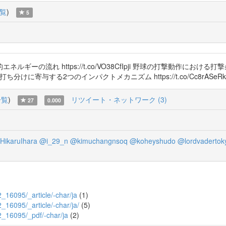
覧
)
5
ーの流れ https://t.co/VO38CfIpji 野球の打撃動作にお
への打ち分けに寄与する2つのインパクトメカニズム https://t.co/Cc8rASeRk
一覧
)
リツイート・ネットワーク (3)
27
0.000
HikaruIhara
@i_29_n
@kimuchangnsoq
@koheyshudo
@lordvadertok
62_16095/_article/-char/ja
(1)
62_16095/_article/-char/ja/
(5)
/62_16095/_pdf/-char/ja
(2)