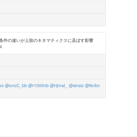
ける打撃条件の違いが上肢のキネマティクスに及ぼす影響
c
yo
@onoC_bb
@r1000nb
@rtjmat_
@sinsiz
@tknbn