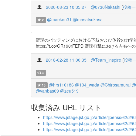
2020-08-23 10:35:27
@0730Nakashi
(
投稿一
@maekou31
@masatsukasa
2
野球のバッティングにおける下肢および体幹の力学的エネルギ
https://t.co/GR190rFEPD 野球打撃における左右
2018-02-28 11:00:35
@Team_inspire
(
投稿
3
@hrs110186
@104_wada
@Chirosamurai
@
15
@vanbas09
@zeu519
収集済み URL リスト
https://www.jstage.jst.go.jp/article/jjpehss/62/2/
https://www.jstage.jst.go.jp/article/jjpehss/62/2/
https://www.jstage.jst.go.jp/article/jjpehss/62/2