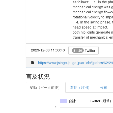
as follows: 1. In the pha
mechanical energy was gen
mechanical energy flowed 
rotational velocity to im
4. In the swing phase, th
head speed at impact. 5.
both hip joints generate 
transfer of mechanical en
2023-12-08 11:03:40
Twitter
8 + 26
https://www.jstage.jst.go.jp/article/jjpehss/62/2
言及状況
変動（ピーク前後）
変動（月別）
分布
合計
Twitter (通常)
4