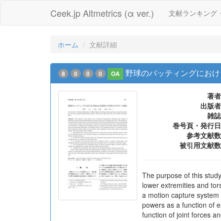
Ceek.jp Altmetrics (α ver.)
文献ランキング
ホーム
文献詳細
野球のバッティングにおけ
8
0
0
0
OA
著者
出版者
雑誌
巻号頁・発行日
参考文献数
被引用文献数
The purpose of this study
lower extremities and to
a motion capture system a
powers as a function of 
function of joint forces 