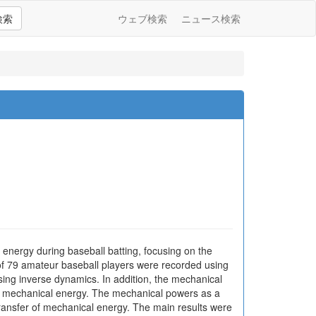
検索
ウェブ検索
ニュース検索
 energy during baseball batting, focusing on the
 of 79 amateur baseball players were recorded using
sing inverse dynamics. In addition, the mechanical
 of mechanical energy. The mechanical powers as a
transfer of mechanical energy. The main results were