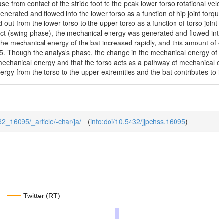
se from contact of the stride foot to the peak lower torso rotational vel
erated and flowed into the lower torso as a function of hip joint torq
out from the lower torso to the upper torso as a function of torso joi
pact (swing phase), the mechanical energy was generated and flowed into 
e mechanical energy of the bat increased rapidly, and this amount of c
 Though the analysis phase, the change in the mechanical energy of 
mechanical energy and that the torso acts as a pathway of mechanical en
ergy from the torso to the upper extremities and the bat contributes to
/62_16095/_article/-char/ja/
(
info:doi/10.5432/jjpehss.16095
)
Twitter (RT)