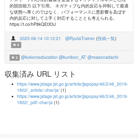
的競技能力 以下引用。 ネガティブな内的反応を抑制して最適
な状態へ導くのではなく、パフォーマンスに悪影響を及ぼす
内的反応に対して上手く対応することとも考えられる。
https://t.co/hP8kQEtX3J
2023-06-14 10:12:21
@RyutaTrainer
(
投稿一覧
)
4
@kokoroeducation
@kunibon_AT
@reasonadachi
3
収集済み URL リスト
https://www.jstage.jst.go.jp/article/jjspopsy/46/2/46_2019-
1802/_article/-char/ja/
(1)
https://www.jstage.jst.go.jp/article/jjspopsy/46/2/46_2019-
1802/_pdf/-char/ja
(1)