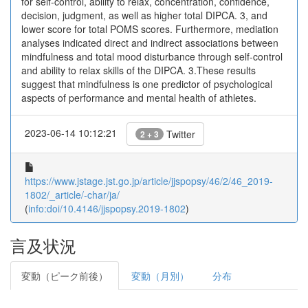
for self-control, ability to relax, concentration, confidence,
decision, judgment, as well as higher total DIPCA. 3, and
lower score for total POMS scores. Furthermore, mediation
analyses indicated direct and indirect associations between
mindfulness and total mood disturbance through self-control
and ability to relax skills of the DIPCA. 3.These results
suggest that mindfulness is one predictor of psychological
aspects of performance and mental health of athletes.
2023-06-14 10:12:21
Twitter
2 + 3
https://www.jstage.jst.go.jp/article/jjspopsy/46/2/46_2019-
1802/_article/-char/ja/
(
info:doi/10.4146/jjspopsy.2019-1802
)
言及状況
変動（ピーク前後）
変動（月別）
分布