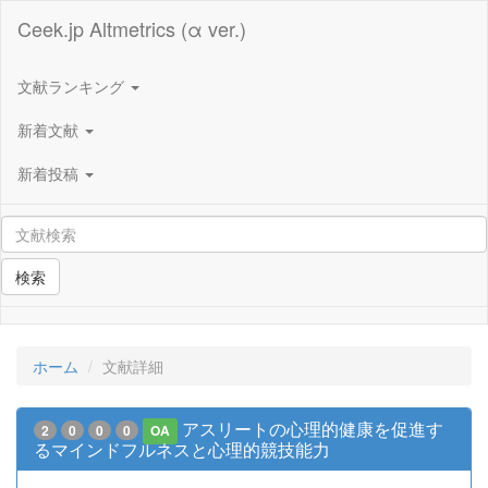
Ceek.jp Altmetrics (α ver.)
文献ランキング
新着文献
新着投稿
検索
ホーム
文献詳細
アスリートの心理的健康を促進す
2
0
0
0
OA
るマインドフルネスと心理的競技能力