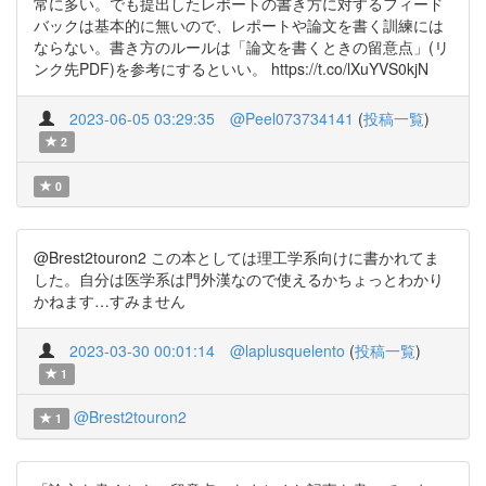
常に多い。でも提出したレポートの書き方に対するフィード
バックは基本的に無いので、レポートや論文を書く訓練には
ならない。書き方のルールは「論文を書くときの留意点」(リ
ンク先PDF)を参考にするといい。 https://t.co/lXuYVS0kjN
2023-06-05 03:29:35
@Peel073734141
(
投稿一覧
)
2
0
@Brest2touron2 この本としては理工学系向けに書かれてま
した。自分は医学系は門外漢なので使えるかちょっとわかり
かねます…すみません
2023-03-30 00:01:14
@laplusquelento
(
投稿一覧
)
1
@Brest2touron2
1