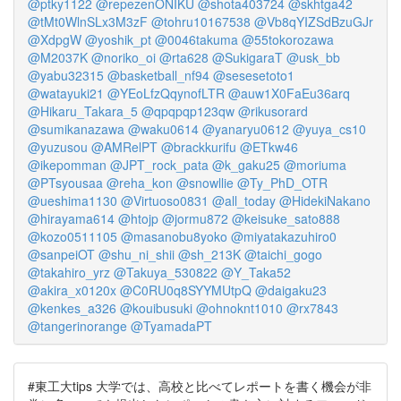
@ptky1122
@repezenONIKU
@shota403724
@skhtga42
@tMt0WlnSLx3M3zF
@tohru10167538
@Vb8qYIZSdBzuGJr
@XdpgW
@yoshik_pt
@0046takuma
@55tokorozawa
@M2037K
@noriko_oi
@rta628
@SukigaraT
@usk_bb
@yabu32315
@basketball_nf94
@sesesetoto1
@watayuki21
@YEoLfzQqynofLTR
@auw1X0FaEu36arq
@Hikaru_Takara_5
@qpqpqp123qw
@rikusorard
@sumikanazawa
@waku0614
@yanaryu0612
@yuya_cs10
@yuzusou
@AMRelPT
@brackkurifu
@ETkw46
@ikepomman
@JPT_rock_pata
@k_gaku25
@moriuma
@PTsyousaa
@reha_kon
@snowllie
@Ty_PhD_OTR
@ueshima1130
@Virtuoso0831
@all_today
@HidekiNakano
@hirayama614
@htojp
@jormu872
@keisuke_sato888
@kozo0511105
@masanobu8yoko
@miyatakazuhiro0
@sanpeiOT
@shu_ni_shii
@sh_213K
@taichi_gogo
@takahiro_yrz
@Takuya_530822
@Y_Taka52
@akira_x0120x
@C0RU0q8SYYMUtpQ
@daigaku23
@kenkes_a326
@kouibusuki
@ohnoknt1010
@rx7843
@tangerinorange
@TyamadaPT
#東工大tips 大学では、高校と比べてレポートを書く機会が非