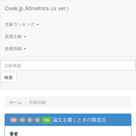
Ceek.jp Altmetrics (α ver.)
文献ランキング
新着文献
新着投稿
検索
ホーム
文献詳細
論文を書くときの留意点
56
0
0
0
OA
著者