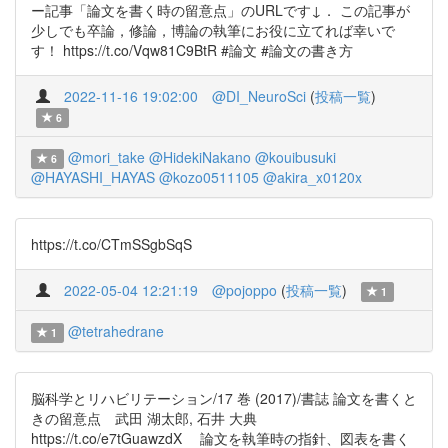
ー記事「論文を書く時の留意点」のURLです↓． この記事が
少しでも卒論，修論，博論の執筆にお役に立てれば幸いで
す！ https://t.co/Vqw81C9BtR #論文 #論文の書き方
2022-11-16 19:02:00
@DI_NeuroSci
(
投稿一覧
)
6
@mori_take
@HidekiNakano
@kouibusuki
6
@HAYASHI_HAYAS
@kozo0511105
@akira_x0120x
https://t.co/CTmSSgbSqS
2022-05-04 12:21:19
@pojoppo
(
投稿一覧
)
1
@tetrahedrane
1
脳科学とリハビリテーション/17 巻 (2017)/書誌 論文を書くと
きの留意点 武田 湖太郎, 石井 大典
https://t.co/e7tGuawzdX 論文を執筆時の指針、図表を書く