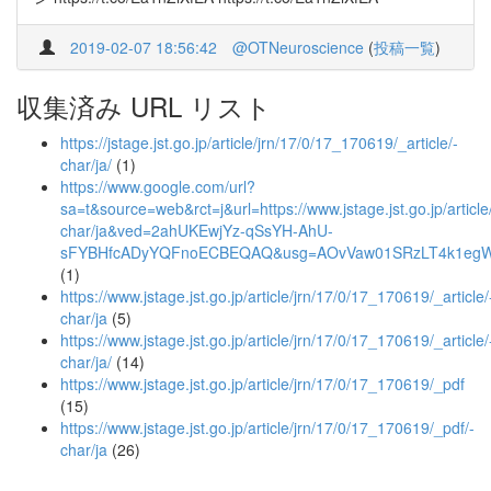
2019-02-07 18:56:42
@OTNeuroscience
(
投稿一覧
)
収集済み URL リスト
https://jstage.jst.go.jp/article/jrn/17/0/17_170619/_article/-
char/ja/
(1)
https://www.google.com/url?
sa=t&source=web&rct=j&url=https://www.jstage.jst.go.jp/articl
char/ja&ved=2ahUKEwjYz-qSsYH-AhU-
sFYBHfcADyYQFnoECBEQAQ&usg=AOvVaw01SRzLT4k1eg
(1)
https://www.jstage.jst.go.jp/article/jrn/17/0/17_170619/_article/
char/ja
(5)
https://www.jstage.jst.go.jp/article/jrn/17/0/17_170619/_article/
char/ja/
(14)
https://www.jstage.jst.go.jp/article/jrn/17/0/17_170619/_pdf
(15)
https://www.jstage.jst.go.jp/article/jrn/17/0/17_170619/_pdf/-
char/ja
(26)