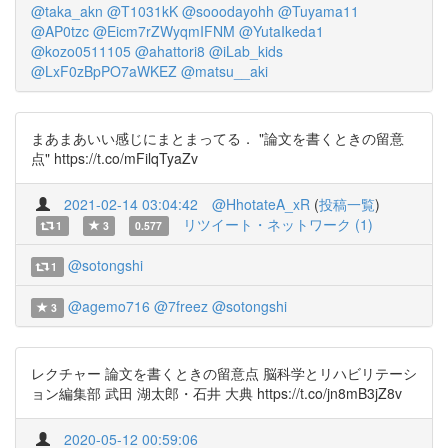
@taka_akn
@T1031kK
@sooodayohh
@Tuyama11
@AP0tzc
@Eicm7rZWyqmIFNM
@YutaIkeda1
@kozo0511105
@ahattori8
@iLab_kids
@LxF0zBpPO7aWKEZ
@matsu__aki
まあまあいい感じにまとまってる． "論文を書くときの留意
点" https://t.co/mFilqTyaZv
2021-02-14 03:04:42
@HhotateA_xR
(
投稿一覧
)
リツイート・ネットワーク (1)
1
3
0.577
@sotongshi
1
@agemo716
@7freez
@sotongshi
3
レクチャー 論文を書くときの留意点 脳科学とリハビリテーシ
ョン編集部 武田 湖太郎・石井 大典 https://t.co/jn8mB3jZ8v
2020-05-12 00:59:06