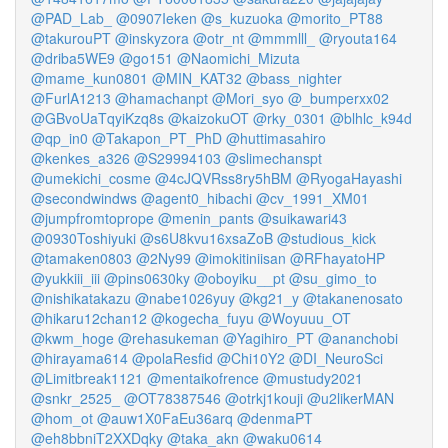
@PAD_Lab_
@0907Ieken
@s_kuzuoka
@morito_PT88
@takurouPT
@inskyzora
@otr_nt
@mmmlll_
@ryouta164
@driba5WE9
@go151
@Naomichi_Mizuta
@mame_kun0801
@MIN_KAT32
@bass_nighter
@FurlA1213
@hamachanpt
@Mori_syo
@_bumperxx02
@GBvoUaTqyiKzq8s
@kaizokuOT
@rky_0301
@blhlc_k94d
@qp_in0
@Takapon_PT_PhD
@huttimasahiro
@kenkes_a326
@S29994103
@slimechanspt
@umekichi_cosme
@4cJQVRss8ry5hBM
@RyogaHayashi
@secondwindws
@agent0_hibachi
@cv_1991_XM01
@jumpfromtoprope
@menin_pants
@suikawari43
@0930Toshiyuki
@s6U8kvu16xsaZoB
@studious_kick
@tamaken0803
@2Ny99
@imokitiniisan
@RFhayatoHP
@yukkiii_iii
@pins0630ky
@oboyiku__pt
@su_gimo_to
@nishikatakazu
@nabe1026yuy
@kg21_y
@takanenosato
@hikaru12chan12
@kogecha_fuyu
@Woyuuu_OT
@kwm_hoge
@rehasukeman
@Yagihiro_PT
@ananchobi
@hirayama614
@polaResfid
@Chi10Y2
@DI_NeuroSci
@Limitbreak1121
@mentaikofrence
@mustudy2021
@snkr_2525_
@OT78387546
@otrkj1kouji
@u2likerMAN
@hom_ot
@auw1X0FaEu36arq
@denmaPT
@eh8bbniT2XXDqky
@taka_akn
@waku0614