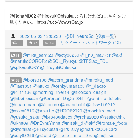
@RehaMD02 @HiroyukiOhtsuka よろしければ↓こちらをご
覧ください。 https://t.co/Vqw81Ca9jp
2022-05-03 13:05:30
@DI_NeuroSci
(
投稿一覧
)
リツイート・ネットワーク (12)
11
87
0.143
@mika_san123
@soty68259
@i_n0_ma77er
@akf
12
@marukoCOROP2
@SCL_Ryukyu
@TFSlab_TCU
@spikeoutOXY
@HiroyukiOhtsuka
@biors3108
@acorn_grandma
@miroku_med
65
@Tias1051
@nituko
@kenkyumanabu
@t_dakao
@PT11136
@morning_river14
@nicoicon_design
@jinbei_ossan
@Korenari_D
@u_345_
@umi_no_teitoku
@hmarumaru
@kinocure
@ananchobi
@nissy119212
@nszm0816
@atsu1to
@HOOP2929
@mochiko_med
@yusuke_sakai
@k48430da3c9
@yreha2020
@sssftckhhk
@ukmt09
@DnEvnsYmmt
@misaki_d
@akf
@frontale_foot6
@kiyotakat
@PTsyousaa
@rrs_slvy
@marukoCOROP2
@soty68259
@r2phd
@__o_o__n_o__3rd
@moji_ka