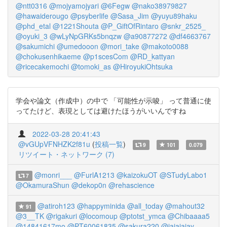
@ntt0316
@mojyamojyari
@6Fegw
@nako38979827
@hawaiderougo
@psyberlife
@Sasa_Jim
@yuyu89haku
@phd_etal
@1221Shouta
@P_GiftOfRintaro
@snkr_2525_
@oyuki_3
@wLyNpGRKs5bnqzw
@a90877272
@df4663767
@sakumichi
@umedooon
@mori_take
@makoto0088
@chokusenhikaeme
@p1scesCom
@RD_kattyan
@ricecakemochi
@tomoki_as
@HiroyukiOhtsuka
学会や論文（作成中）の中で 「可能性が示唆」 って普通に使
ってたけど、表現としては避けたほうがいいんですね
2022-03-28 20:41:43
@vGUpVFNHZK2f81u
(
投稿一覧
)
9
101
0.079
リツイート・ネットワーク (7)
@monri___
@FurlA1213
@kaizokuOT
@STudyLabo1
7
@OkamuraShun
@dekop0n
@rehascience
@atiroh123
@happyminida
@all_today
@mahout32
91
@3__TK
@rigakuri
@locomoup
@ptotst_ymca
@Chibaaaa5
@14841617mo
@PT60061835
@sakura220
@jajajajay