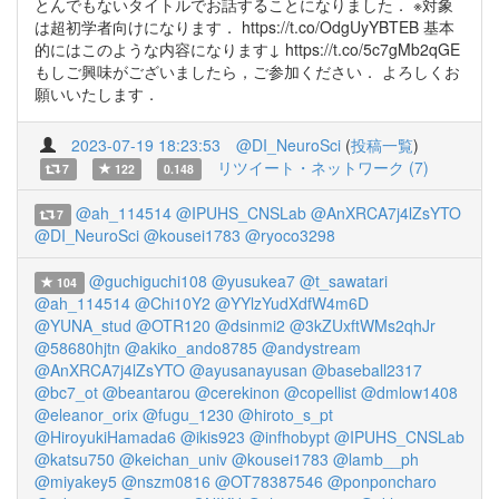
とんでもないタイトルでお話することになりました． ※対象
は超初学者向けになります． https://t.co/OdgUyYBTEB 基本
的にはこのような内容になります↓ https://t.co/5c7gMb2qGE
もしご興味がございましたら，ご参加ください． よろしくお
願いいたします．
2023-07-19 18:23:53
@DI_NeuroSci
(
投稿一覧
)
リツイート・ネットワーク (7)
7
122
0.148
@ah_114514
@IPUHS_CNSLab
@AnXRCA7j4lZsYTO
7
@DI_NeuroSci
@kousei1783
@ryoco3298
@guchiguchi108
@yusukea7
@t_sawatari
104
@ah_114514
@Chi10Y2
@YYlzYudXdfW4m6D
@YUNA_stud
@OTR120
@dsinmi2
@3kZUxftWMs2qhJr
@58680hjtn
@akiko_ando8785
@andystream
@AnXRCA7j4lZsYTO
@ayusanayusan
@baseball2317
@bc7_ot
@beantarou
@cerekinon
@copellist
@dmlow1408
@eleanor_orix
@fugu_1230
@hiroto_s_pt
@HiroyukiHamada6
@ikis923
@infhobypt
@IPUHS_CNSLab
@katsu750
@keichan_univ
@kousei1783
@lamb__ph
@miyakey5
@nszm0816
@OT78387546
@ponponcharo