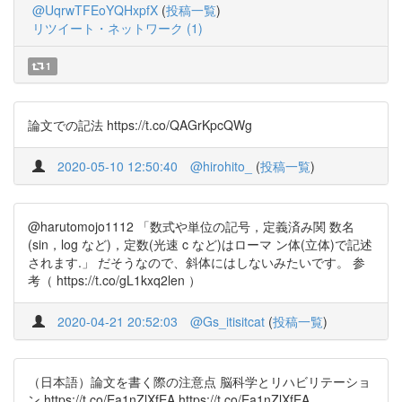
@UqrwTFEoYQHxpfX
(
投稿一覧
)
リツイート・ネットワーク (1)
1
論文での記法 https://t.co/QAGrKpcQWg
2020-05-10 12:50:40
@hirohito_
(
投稿一覧
)
@harutomojo1112 「数式や単位の記号，定義済み関 数名
(sin，log など)，定数(光速 c など)はローマ ン体(立体)で記述
されます.」 だそうなので、斜体にはしないみたいです。 参
考（ https://t.co/gL1kxq2len ）
2020-04-21 20:52:03
@Gs_itisitcat
(
投稿一覧
)
（日本語）論文を書く際の注意点 脳科学とリハビリテーショ
ン https://t.co/Ea1nZlXfEA https://t.co/Ea1nZlXfEA