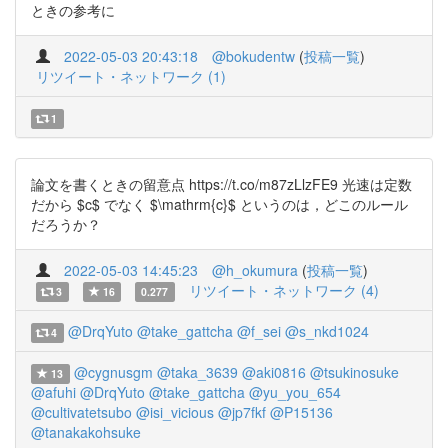
ときの参考に
2022-05-03 20:43:18
@bokudentw
(
投稿一覧
)
リツイート・ネットワーク (1)
1
論文を書くときの留意点 https://t.co/m87zLlzFE9 光速は定数
だから $c$ でなく $\mathrm{c}$ というのは，どこのルール
だろうか？
2022-05-03 14:45:23
@h_okumura
(
投稿一覧
)
リツイート・ネットワーク (4)
3
16
0.277
@DrqYuto
@take_gattcha
@f_sei
@s_nkd1024
4
@cygnusgm
@taka_3639
@aki0816
@tsukinosuke
13
@afuhi
@DrqYuto
@take_gattcha
@yu_you_654
@cultivatetsubo
@isi_vicious
@jp7fkf
@P15136
@tanakakohsuke