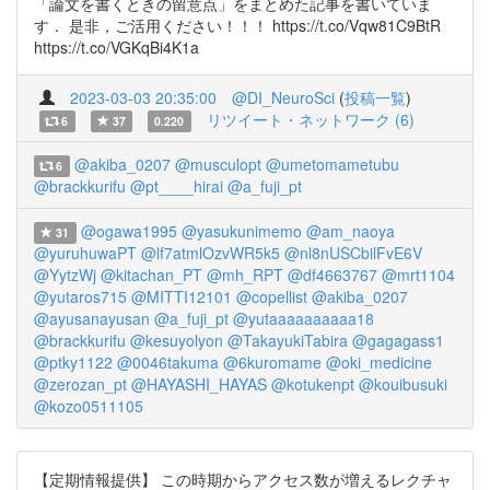
「論文を書くときの留意点」をまとめた記事を書いていま
す． 是非，ご活用ください！！！ https://t.co/Vqw81C9BtR
https://t.co/VGKqBi4K1a
2023-03-03 20:35:00
@DI_NeuroSci
(
投稿一覧
)
リツイート・ネットワーク (6)
6
37
0.220
@akiba_0207
@musculopt
@umetomametubu
6
@brackkurifu
@pt____hirai
@a_fuji_pt
@ogawa1995
@yasukunimemo
@am_naoya
31
@yuruhuwaPT
@lf7atmlOzvWR5k5
@nl8nUSCbilFvE6V
@YytzWj
@kitachan_PT
@mh_RPT
@df4663767
@mrt1104
@yutaros715
@MITTI12101
@copellist
@akiba_0207
@ayusanayusan
@a_fuji_pt
@yutaaaaaaaaaa18
@brackkurifu
@kesuyolyon
@TakayukiTabira
@gagagass1
@ptky1122
@0046takuma
@6kuromame
@oki_medicine
@zerozan_pt
@HAYASHI_HAYAS
@kotukenpt
@kouibusuki
@kozo0511105
【定期情報提供】 この時期からアクセス数が増えるレクチャ