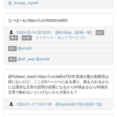
@_occupy_myself
なーほーね https://t.co/X30tdmo85O
2022-03-14 22:35:01
@dmbrkp_
(
投稿一覧
)
1
リツイート・ネットワーク (1)
3
0.707
@ymcfd
1
@alt_zwei
@ymcfd
2
@Yukiwari_teach https://t.co/lwEkxTDrSt 図表の数の制限等は
特にないけど、ここの3ページ〜にある通り、図を入れるから
には適切な文章の説明が必要になるから50個あるなら50個分
文章で触れないといけないから大変かも？
2022-01-17 19:31:08
@toypoodle1226
(
投稿一覧
)