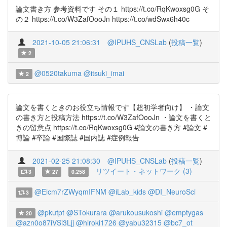
論文書き方 参考資料です その１ https://t.co/RqKwoxsg0G そ
の２ https://t.co/W3ZafOooJn https://t.co/wdSwx6h40c
2021-10-05 21:06:31
@IPUHS_CNSLab
(
投稿一覧
)
2
@0520takuma
@itsuki_imai
2
論文を書くときのお役立ち情報です【超初学者向け】 ・論文
の書き方と投稿方法 https://t.co/W3ZafOooJn ・論文を書くと
きの留意点 https://t.co/RqKwoxsg0G #論文の書き方 #論文 #
博論 #卒論 #国際誌 #国内誌 #症例報告
2021-02-25 21:08:30
@IPUHS_CNSLab
(
投稿一覧
)
リツイート・ネットワーク (3)
3
27
0.258
@Eicm7rZWyqmIFNM
@iLab_kids
@DI_NeuroSci
3
@pkutpt
@STokurara
@arukousukoshi
@emptygas
20
@azn0o87iVSi3Ljj
@hiroki1726
@yabu32315
@bc7_ot