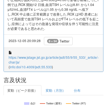
例では,ROX 開始12 日後,血清TSH レベルは8.81 から1.04
μIU/mL,血清FT4 レベルは1.05 から0.38 ng/dL へ低下
し,ROX 中止後に正常範囲まで改善した.ROX はHD 患者にお
いて高頻度で血清TSH レベルおよびFT4 レベルの低下を起こ
し,症例によってはその急速な発現や症状を伴う可能性に注意
が必要であると思われた.
2023-12-05 20:09:28
Twitter
8 + 34
https://www.jstage.jst.go.jp/article/jsdt/55/9/55_533/_article/-
char/ja/
(
info:doi/10.4009/jsdt.55.533
)
言及状況
変動（ピーク前後）
変動（月別）
分布
合計
Twitter (通常)
Twitter (RT)