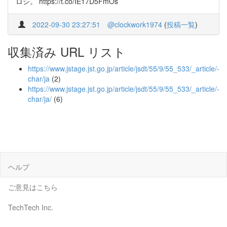
ロシ。 https://t.co/IE17D5FmOs
2022-09-30 23:27:51
@clockwork1974
(
投稿一覧
)
収集済み URL リスト
https://www.jstage.jst.go.jp/article/jsdt/55/9/55_533/_article/-
char/ja
(2)
https://www.jstage.jst.go.jp/article/jsdt/55/9/55_533/_article/-
char/ja/
(6)
ヘルプ
ご意見はこちら
TechTech Inc.