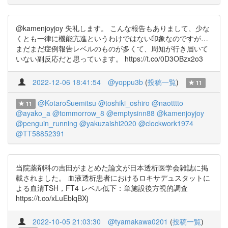
@kamenjoyjoy 失礼します。 こんな報告もありまして、少な
くとも一律に機能亢進というわけではない印象なのですが…
まだまだ症例報告レベルのものが多くて、周知が行き届いて
いない副反応だと思っています。 https://t.co/0D3OBzx2o3
2022-12-06 18:41:54
@yoppu3b
(
投稿一覧
)
11
@KotaroSuemitsu
@toshiki_oshiro
@naotttto
11
@ayako_a
@tommorrow_8
@emptysinn88
@kamenjoyjoy
@penguin_running
@yakuzaishi2020
@clockwork1974
@TT58852391
当院薬剤科の吉田がまとめた論文が日本透析医学会雑誌に掲
載されました。 血液透析患者におけるロキサデュスタットに
よる血清TSH，FT4 レベル低下：単施設後方視的調査
https://t.co/xLuEblqBXj
2022-10-05 21:03:30
@tyamakawa0201
(
投稿一覧
)