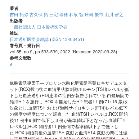
著者
吉田 拓弥
古久保 拓
三宅 瑞穂
和泉 智
庄司 繁市
山川 智之
出版者
一般社団法人 日本透析医学会
雑誌
日本透析医学会雑誌
(
ISSN:13403451
)
巻号頁・発行日
vol.55, no.9, pp.533-539, 2022 (Released:2022-09-28)
参考文献数
9
低酸素誘導因子―プロリン水酸化酵素阻害薬ロキサデュスタ
ット(ROX)投与後に血清甲状腺刺激ホルモン(TSH)レベルが低
下した血液透析(HD)患者の症例が報告されている.白鷺病院で
維持HD を施行し,ROX を開始したHD 患者11 例(71±15 歳)を
対象とし,血清TSH および遊離サイロキシン(FT4)レベル低下
の頻度や程度について調査した.血清TSH レベルは,ROX 開始
後11 例中9 例で低下し,3 例が基準値以下となった.血清FT4
レベルは,ROX 開始後11 例全例で基準値以下まで低下し
た.ROX 開始前後の血清TSH 変動と血清FT4 変動の間には強
い正相関が認められた(ρ=0.838,p=0.001).影響が顕著だった1