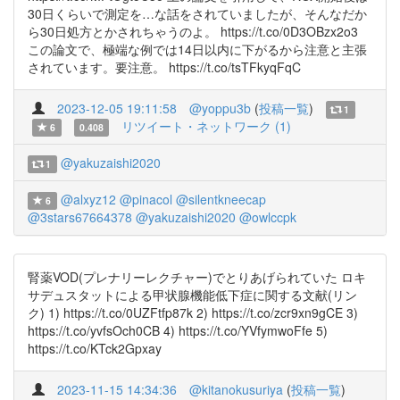
30日くらいで測定を…な話をされていましたが、そんなだか
ら30日処方とかされちゃうのよ。 https://t.co/0D3OBzx2o3
この論文で、極端な例では14日以内に下がるから注意と主張
されています。要注意。 https://t.co/tsTFkyqFqC
2023-12-05 19:11:58
@yoppu3b
(
投稿一覧
)
1
リツイート・ネットワーク (1)
6
0.408
@yakuzaishi2020
1
@alxyz12
@pinacol
@silentkneecap
6
@3stars67664378
@yakuzaishi2020
@owlccpk
腎薬VOD(プレナリーレクチャー)でとりあげられていた ロキ
サデュスタットによる甲状腺機能低下症に関する文献(リン
ク) 1) https://t.co/0UZFtfp87k 2) https://t.co/zcr9xn9gCE 3)
https://t.co/yvfsOch0CB 4) https://t.co/YVfymwoFfe 5)
https://t.co/KTck2Gpxay
2023-11-15 14:34:36
@kitanokusuriya
(
投稿一覧
)