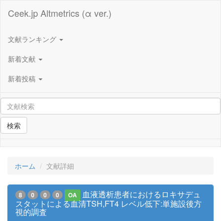
Ceek.jp Altmetrics (α ver.)
文献ランキング
新着文献
新着投稿
検索
ホーム
文献詳細
血液透析患者におけるロキサデュ
8
0
0
0
OA
スタットによる血清TSH,FT4 レベル低下:単施設後方
視的調査