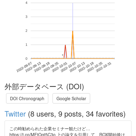
4
3
2
1
*
*
0
2022-10-25
2022-09-07
2022-09-25
2022-10-13
2022-10-31
2022-09-13
2022-10-01
2022-10-19
2022-09-19
2022-10-07
外部データベース (DOI)
DOI Chronograph
Google Scholar
Twitter
(8 users, 9 posts, 34 favorites)
この時勧められた企業セミナー観たけど…
https://t.co/MFtOgt5C3o 上の論文を引用して、ROX開始後は