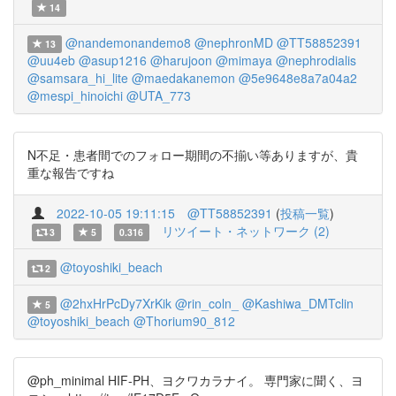
14
@nandemonandemo8
@nephronMD
@TT58852391
13
@uu4eb
@asup1216
@harujoon
@mimaya
@nephrodialis
@samsara_hi_lite
@maedakanemon
@5e9648e8a7a04a2
@mespi_hinoichi
@UTA_773
N不足・患者間でのフォロー期間の不揃い等ありますが、貴
重な報告ですね
2022-10-05 19:11:15
@TT58852391
(
投稿一覧
)
リツイート・ネットワーク (2)
3
5
0.316
@toyoshiki_beach
2
@2hxHrPcDy7XrKik
@rin_coln_
@Kashiwa_DMTclin
5
@toyoshiki_beach
@Thorium90_812
@ph_minimal HIF-PH、ヨクワカラナイ。 専門家に聞く、ヨ