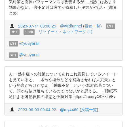
気対策と肉体パフォーマンスは改善するが、上記にはあまり
効果がない。 寝不足時は疲労が蓄積した夕方がやばい（雑ま
とめ）
2023-07-11 00:00:25
@wildfunnel
(
投稿一覧
)
1
リツイート・ネットワーク (1)
1
1.000
@yuuyarail
1
@yuuyarail
1
んー 熱中症への対策についてあれこれ意見しているツイート
を見ていると、「水分や塩分などを補給させれば大丈夫」と
いう発言だらけだなぁ 「睡眠不足」という体調管理につい
て、頭から抜け落ちているのではないかと思える。 ・睡眠不
足による暑熱負担の増悪と予防対策 https://t.co/ryQDkkLVFv
2023-06-03 09:04:22
@my4460
(
投稿一覧
)