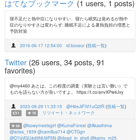
はてなブックマーク
(1 users, 1 posts)
寝不足だと熱中症になりやすい、寝たら眠気は覚めるが熱中
症のなりやすさは変わらず: 睡眠不足による暑熱負担の増悪と
予防対策
2016-06-17 12:54:00
id:boxeur
(
投稿一覧
)
Twitter
(26 users, 34 posts, 91
favorites)
@my4460 あとは、この程度の調査（実験とは言い難い）で
ものを語らない方が良いですよ。 https://t.co/anvXPw4Jxy
2023-08-29 11:33:15
@H6eJiFlVi1uQ2lR
(
投稿一覧
)
リツイート・ネットワーク
1
79
@bowymeetsgirl
@KumaForest
@Akasihima
68
@arisa_1839
@camillus714
@CTGgn
@D7qVGU4d9NU9P5N
@dead_in_shell
@kamy_m25