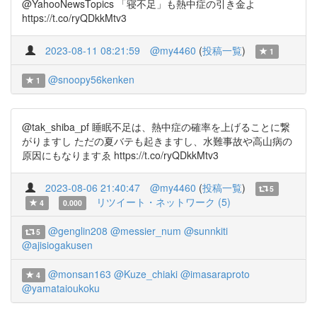
@YahooNewsTopics 「寝不足」も熱中症の引き金よ
https://t.co/ryQDkkMtv3
2023-08-11 08:21:59
@my4460
(
投稿一覧
)
1
@snoopy56kenken
1
@tak_shiba_pf 睡眠不足は、熱中症の確率を上げることに繋
がりますし ただの夏バテも起きますし、水難事故や高山病の
原因にもなりますゑ https://t.co/ryQDkkMtv3
2023-08-06 21:40:47
@my4460
(
投稿一覧
)
5
リツイート・ネットワーク (5)
4
0.000
@genglin208
@messier_num
@sunnkiti
5
@ajisiogakusen
@monsan163
@Kuze_chiaki
@imasaraproto
4
@yamataioukoku