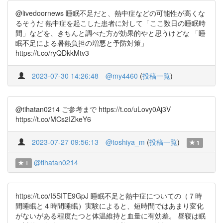
@livedoornews 睡眠不足だと、熱中症などの可能性が高くな
るそうだ 熱中症を起こした患者に対して「ここ数日の睡眠時
間」などを、きちんと調べた方が効果的やと思うけどな 「睡
眠不足による暑熱負担の増悪と予防対策」
https://t.co/ryQDkkMtv3
2023-07-30 14:26:48
@my4460
(
投稿一覧
)
@tihatan0214 ご参考まで https://t.co/uLovy0Aj3V
https://t.co/MCs2IZkeY6
2023-07-27 09:56:13
@toshiya_m
(
投稿一覧
)
1
@tihatan0214
1
https://t.co/I5SITE9GpJ 睡眠不足と熱中症についての（７時
間睡眠と４時間睡眠）実験によると、短時間ではあまり変化
がないがある程度たつと体温維持と血量に有効差。 昼寝は眠