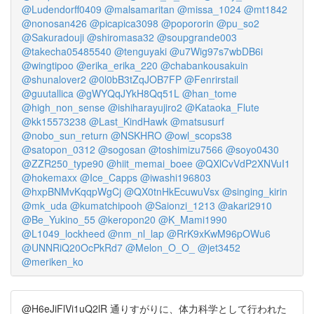
@Ludendorff0409
@malsamaritan
@missa_1024
@mt1842
@nonosan426
@picapica3098
@popororin
@pu_so2
@Sakuradouji
@shiromasa32
@soupgrande003
@takecha05485540
@tenguyaki
@u7Wig97s7wbDB6i
@wingtipoo
@erika_erika_220
@chabankousakuin
@shunalover2
@0l0bB3tZqJOB7FP
@Fenrirstail
@guutallica
@gWYQqJYkH8Qq51L
@han_tome
@high_non_sense
@ishiharayujiro2
@Kataoka_Flute
@kk15573238
@Last_KindHawk
@matsusurf
@nobo_sun_return
@NSKHRO
@owl_scops38
@satopon_0312
@sogosan
@toshimizu7566
@soyo0430
@ZZR250_type90
@hiit_memai_boee
@QXlCvVdP2XNVuI1
@hokemaxx
@Ice_Capps
@iwashi196803
@hxpBNMvKqqpWgCj
@QX0tnHkEcuwuVsx
@singing_kirin
@mk_uda
@kumatchipooh
@Saionzi_1213
@akari2910
@Be_Yukino_55
@keropon20
@K_Mami1990
@L1049_lockheed
@nm_nl_lap
@RrK9xKwM96pOWu6
@UNNRiQ20OcPkRd7
@Melon_O_O_
@jet3452
@meriken_ko
@H6eJiFlVi1uQ2lR 通りすがりに、体力科学として行われた