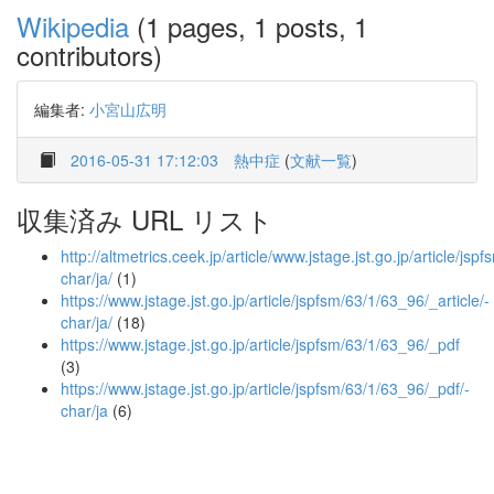
Wikipedia
(1 pages, 1 posts, 1
contributors)
編集者:
小宮山広明
2016-05-31 17:12:03
熱中症
(
文献一覧
)
収集済み URL リスト
http://altmetrics.ceek.jp/article/www.jstage.jst.go.jp/article/jsp
char/ja/
(1)
https://www.jstage.jst.go.jp/article/jspfsm/63/1/63_96/_article/-
char/ja/
(18)
https://www.jstage.jst.go.jp/article/jspfsm/63/1/63_96/_pdf
(3)
https://www.jstage.jst.go.jp/article/jspfsm/63/1/63_96/_pdf/-
char/ja
(6)