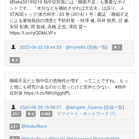
@taka32193219 熱中症対策には「睡眠不足」も重要なポイ
ントです。 「水分などを補給させれば大丈夫」は誤り。 J-
STAGEトップ/体力科学 / 63 巻 (2014) 1 号 / 書誌 ・睡眠不足
による暑熱負担の増悪と予防対策 ・時澤 健, 田井 鉄男, 呂 健,
安田 彰典, 岡 龍雄, 高橋 正也, 澤田 晋一
https://t.co/ryQDkkLVFv
2023-06-03 08:44:53
@my4460
(
投稿一覧
)
1
0
睡眠不足だと熱中症の危険性が増す、ってことですね。 もっ
と他にも研究があるのかと思ったけど意外と少ない。 #熱中
症対策 https://t.co/NKU0gghlPL
2020-06-28 18:55:27
@wingate_toyama
(
投稿一覧
)
リツイート・ネットワーク (1)
1
6
0.408
@HoikuNono
1
@HoikuNono
@itasaki
@itokocarrer
@miu202305