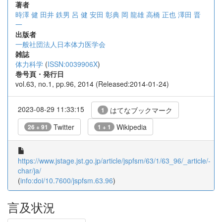
著者
時澤 健
田井 鉄男
呂 健
安田 彰典
岡 龍雄
高橋 正也
澤田 晋
一
出版者
一般社団法人日本体力医学会
雑誌
体力科学
(
ISSN:0039906X
)
巻号頁・発行日
vol.63, no.1, pp.96, 2014 (Released:2014-01-24)
2023-08-29 11:33:15
はてなブックマーク
1
Twitter
Wikipedia
26 + 91
1 + 1
https://www.jstage.jst.go.jp/article/jspfsm/63/1/63_96/_article/-
char/ja/
(
info:doi/10.7600/jspfsm.63.96
)
言及状況