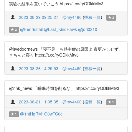
実験の結果を置いていこう https://t.co/ryQDkkMtv3
2023-08-29 09:25:27
@my4460
(
投稿一覧
)
3
@Fenrirstail
@Last_KindHawk
@jori0210
3
@livedoornews 「寝不足」も熱中症の原因よ 夜更かしせず、
きちんと寝ろ https://t.co/ryQDkkMtv3
2023-08-26 14:25:53
@my4460
(
投稿一覧
)
@nhk_news 「睡眠時間を削るな」 https://t.co/ryQDkkMtv3
2023-08-21 11:05:35
@my4460
(
投稿一覧
)
1
@1ntHgRM1O0wTC0c
1