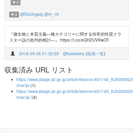
3
@Dozingpig
@m_nh
2
『微生物と本質主義—種カテゴリーに関する恒常的性質クラ
スター説の批判的検討—』 https://t.co/eQHZUVXwOT
2018-09-06 01:32:59
@kaisekiriu
(
投稿一覧
)
収集済み URL リスト
https://www.jstage.jst.go.jp/article/kisoron/40/1/40_KJ0000822
char/ja
(1)
https://www.jstage.jst.go.jp/article/kisoron/40/1/40_KJ0000822
char/ja/
(4)