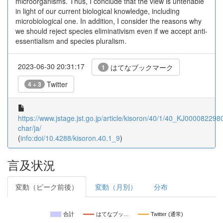
microorganisms. Thus, I conclude that the view is untenable
in light of our current biological knowledge, including
microbiological one. In addition, I consider the reasons why
we should reject species eliminativism even if we accept anti-
essentialism and species pluralism.
2023-06-30 20:31:17
はてなブックマーク
1
Twitter
4 + 3
https://www.jstage.jst.go.jp/article/kisoron/40/1/40_KJ0000822980
char/ja/
(
info:doi/10.4288/kisoron.40.1_9
)
言及状況
変動（ピーク前後）
変動（月別）
分布
合計
はてなブッ…
Twitter (通常)