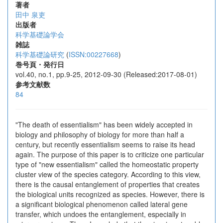
著者
田中 泉吏
出版者
科学基礎論学会
雑誌
科学基礎論研究
(
ISSN:00227668
)
巻号頁・発行日
vol.40, no.1, pp.9-25, 2012-09-30 (Released:2017-08-01)
参考文献数
84
"The death of essentialism" has been widely accepted in
biology and philosophy of biology for more than half a
century, but recently essentialism seems to raise its head
again. The purpose of this paper is to criticize one particular
type of "new essentialism" called the homeostatic property
cluster view of the species category. According to this view,
there is the causal entanglement of properties that creates
the biological units recognized as species. However, there is
a significant biological phenomenon called lateral gene
transfer, which undoes the entanglement, especially in