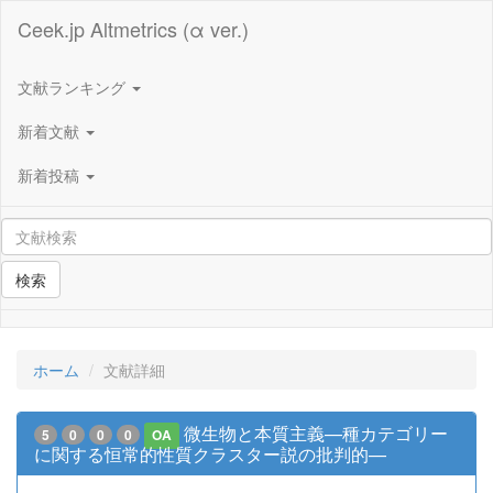
Ceek.jp Altmetrics (α ver.)
文献ランキング
新着文献
新着投稿
検索
ホーム
文献詳細
微生物と本質主義—種カテゴリー
5
0
0
0
OA
に関する恒常的性質クラスター説の批判的—