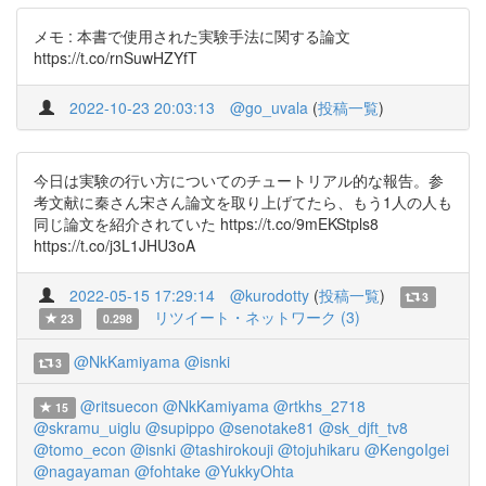
メモ : 本書で使用された実験手法に関する論文
https://t.co/rnSuwHZYfT
2022-10-23 20:03:13
@go_uvala
(
投稿一覧
)
今日は実験の行い方についてのチュートリアル的な報告。参
考文献に秦さん宋さん論文を取り上げてたら、もう1人の人も
同じ論文を紹介されていた https://t.co/9mEKStpls8
https://t.co/j3L1JHU3oA
2022-05-15 17:29:14
@kurodotty
(
投稿一覧
)
3
リツイート・ネットワーク (3)
23
0.298
@NkKamiyama
@isnki
3
@ritsuecon
@NkKamiyama
@rtkhs_2718
15
@skramu_uiglu
@supippo
@senotake81
@sk_djft_tv8
@tomo_econ
@isnki
@tashirokouji
@tojuhikaru
@KengoIgei
@nagayaman
@fohtake
@YukkyOhta