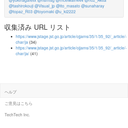
@yukinagafelix
@hsmtsg
@mcelwain444
@noz_Akita
@tashirokouji
@Visual_jp
@ito_masato
@sunaharay
@topaz_R03
@toyomaki
@u_ki2222
収集済み URL リスト
https://www.jstage.jst.go.jp/article/ojjams/35/1/35_92/_article/-
char/ja
(34)
https://www.jstage.jst.go.jp/article/ojjams/35/1/35_92/_article/-
char/ja/
(41)
ヘルプ
ご意見はこちら
TechTech Inc.