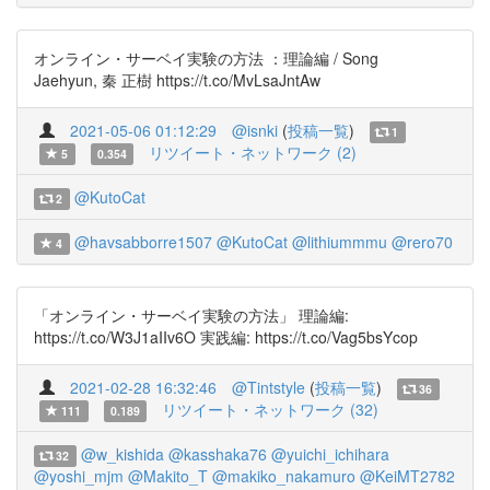
オンライン・サーベイ実験の方法 ：理論編 / Song
Jaehyun, 秦 正樹 https://t.co/MvLsaJntAw
2021-05-06 01:12:29
@isnki
(
投稿一覧
)
1
リツイート・ネットワーク (2)
5
0.354
@KutoCat
2
@havsabborre1507
@KutoCat
@lithiummmu
@rero70
4
「オンライン・サーベイ実験の方法」 理論編:
https://t.co/W3J1aIIv6O 実践編: https://t.co/Vag5bsYcop
2021-02-28 16:32:46
@Tintstyle
(
投稿一覧
)
36
リツイート・ネットワーク (32)
111
0.189
@w_kishida
@kasshaka76
@yuichi_ichihara
32
@yoshi_mjm
@Makito_T
@makiko_nakamuro
@KeiMT2782