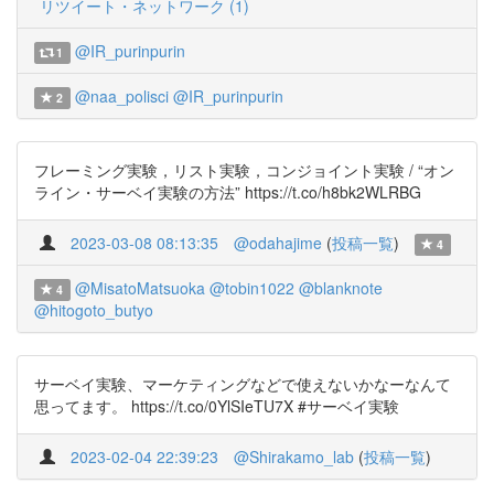
リツイート・ネットワーク (1)
@IR_purinpurin
1
@naa_polisci
@IR_purinpurin
2
フレーミング実験，リスト実験，コンジョイント実験 / “オン
ライン・サーベイ実験の方法” https://t.co/h8bk2WLRBG
2023-03-08 08:13:35
@odahajime
(
投稿一覧
)
4
@MisatoMatsuoka
@tobin1022
@blanknote
4
@hitogoto_butyo
サーベイ実験、マーケティングなどで使えないかなーなんて
思ってます。 https://t.co/0YlSIeTU7X #サーベイ実験
2023-02-04 22:39:23
@Shirakamo_lab
(
投稿一覧
)