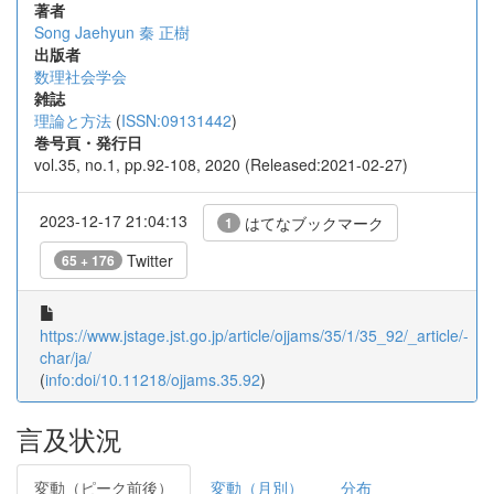
著者
Song Jaehyun
秦 正樹
出版者
数理社会学会
雑誌
理論と方法
(
ISSN:09131442
)
巻号頁・発行日
vol.35, no.1, pp.92-108, 2020 (Released:2021-02-27)
2023-12-17 21:04:13
はてなブックマーク
1
Twitter
65 + 176
https://www.jstage.jst.go.jp/article/ojjams/35/1/35_92/_article/-
char/ja/
(
info:doi/10.11218/ojjams.35.92
)
言及状況
変動（ピーク前後）
変動（月別）
分布