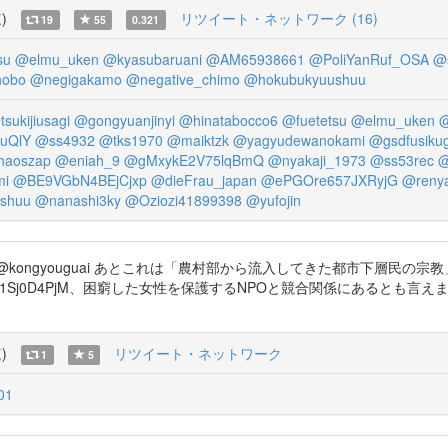
覧
)
リツイート・ネットワーク (16)
19
55
0.321
su
@elmu_uken
@kyasubaruani
@AM65938661
@PoliYanRuf_OSA
@
hobo
@negigakamo
@negative_chimo
@hokubukyuushuu
sukijiusagi
@gongyuanjinyi
@hinatabocco6
@fuetetsu
@elmu_uken
@
uQlY
@ss4932
@tks1970
@maiktzk
@yagyudewanokami
@gsdfusikug
haoszap
@eniah_9
@gMxykE2V75lqBmQ
@nyakaji_1973
@ss53rec
@
mi
@BE9VGbN4BEjCjxp
@dieFrau_japan
@ePGOre657JXRyjG
@reny
shuu
@nanashi3ky
@Oziozi41899398
@yufojin
aosuke_su @kongyouguai あとこれは「農村部から流入してきた都
/t.co/p1Sj0D4PjM、困窮した女性を保護するNPOと競合関係にある
覧
)
リツイート・ネットワーク
1
5
01