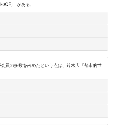
k0QRj がある。
「下層民」）が会員の多数を占めたという点は、鈴木広『都市的世