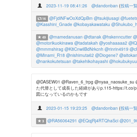
2023-11-19 08:41:26
@dandonban
(
投稿一
@FjdiNFwOoXdQpBm
@tsukijiusagi
@fuetet
16
@Kasshini_Gnade
@kobayakawataku
@Shukubo_
@mamedanusan
@dtanak
@hskenncutter
@t
49
@motorikuokinawa
@tadatakah
@yoshaaaaa2
@lQ
@mmmshirag
@K8CnwilBdNrkcnh
@rinrin4919
@c
@Minami_R18
@nishimuta62
@Diogene7
@aitoka
@nankokutetsuan
@takehikohayashi
@hokubukyuu
@DASEW01 @Raven_6_trpg @nyaa_n
た代替として成長した経緯がありp.115-https:/
図になっているのかもです
2023-01-15 19:23:25
@dandonban
(
投稿一
@RA56064291
@EQqjRj4RTQhaSci
@201_9
3