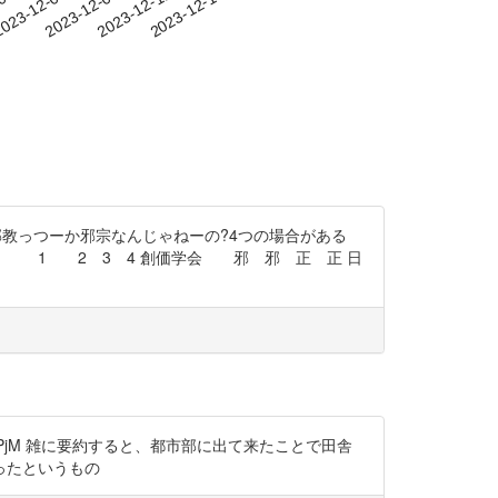
-03
023-12-06
2023-12-09
2023-12-12
2023-12-15
邪教っつーか邪宗なんじゃねーの?4つの場合がある
。 1 2 3 4 創価学会 邪 邪 正 正 日
j0D4PjM 雑に要約すると、都市部に出て来たことで田舎
ったというもの