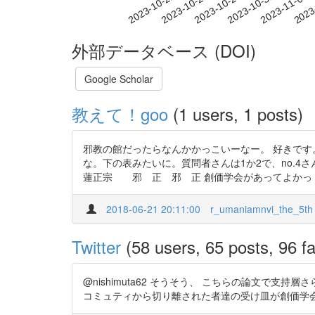
2023-10-28
2023-10-31
2023-11-03
2023
2023-10-22
2023-10-25
外部データベース (DOI)
Google Scholar
教えて！goo
(1 users, 1 posts)
邪教の館だったらなんかかっこいーなー。 好きです
な。下の表みたいに。質問者さんは1か2で、no
蓮正宗 邪 正 邪 正 創価学会があってよかっ ..
2018-06-21 20:11:00
r_umaniamnvi_the_5th
Twitter
(58 users, 65 posts, 96 fa
@nishimuta62 そうそう、 こちらの論文で支持層
コミュティから切り離された者達の受け皿が創価学