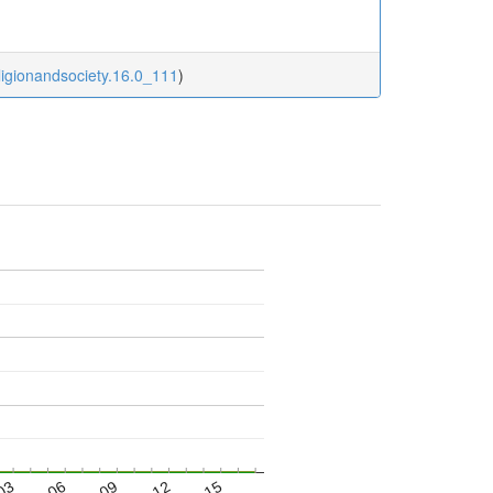
eligionandsociety.16.0_111
)