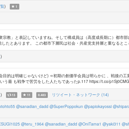
一覧
)
1
学の教員は、「民衆宗教」と表記していますね。そして構成員は（高度成長期に）
あります。 この都市下層民は社会・共産党支持層と重なるところですかね。htt
覧
)
ほど入会目的は明確じゃないけど) ➾初期の創価学会員は明らかに 、戦後
戦争で苦労をした人たちであったp.117 https://t.co/p1Sj0CMG
覧
)
リツイート・ネットワーク (14)
13
11
0.483
tohto55
@sanadian_dadd
@SuperPoppokun
@papiokayossi
@shipar
SUGI1025
@teru_1964
@sanadian_dadd
@OniTama1
@yaki311
@sh