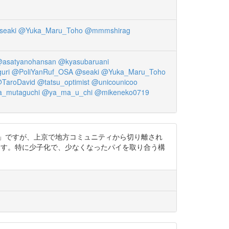
seaki
@Yuka_Maru_Toho
@mmmshirag
asatyanohansan
@kyasubaruani
uri
@PoliYanRuf_OSA
@seaki
@Yuka_Maru_Toho
TaroDavid
@tatsu_optimist
@unicounicoo
a_mutaguchi
@ya_ma_u_chi
@mikeneko0719
市下層民の宗教」ですが、上京で地方コミュニティから切り離され
とも言えます。特に少子化で、少なくなったパイを取り合う構