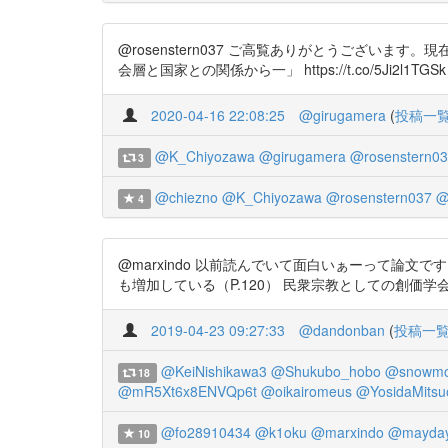
@rosenstern037 ご高覧ありがとうござい
会層と国家との関係から一」 https://t.co/5Ji2l1TG
2020-04-16 22:08:25
@girugamera
(
投稿一
@K_Chiyozawa
@girugamera
@rosenstern0
3
@chiezno
@K_Chiyozawa
@rosenstern037
@
4
@marxindo 以前読んでいて面白いぁーって論
も増加している（P.120） 民衆宗教としての創価学会 : 社
2019-04-23 09:27:33
@dandonban
(
投稿一
@KeiNishikawa3
@Shukubo_hobo
@snowmo
18
@mR5Xt6x8ENVQp6t
@oikairomeus
@YosidaMitsu
@fo28910434
@k1oku
@marxindo
@mayda
10