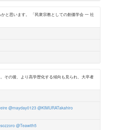
るかと思います。 「民衆宗教としての創価学会 一 社
占める。その後、より高学歴化する傾向も見られ、大卒者
eire
@mayday0123
@KIMURATakahiro
sozzoro
@Teawith5