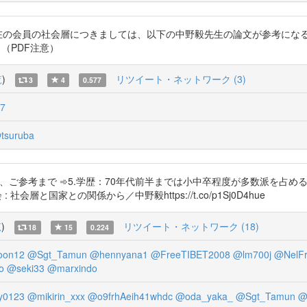
ます。現在の会員の社会層につきましては、以下の中野毅先生の論文が参考にな
Sk （PDF注意）
覧
)
リツイート・ネットワーク (3)
3
4
0.577
37
tsuruba
文です、ご参考まで ➾5.学歴：70年代前半までは小中卒程度が多数派を
会層と国家との関係から／中野毅https://t.co/p1Sj0D4hue
覧
)
リツイート・ネットワーク (18)
18
15
0.224
on12
@Sgt_Tamun
@hennyana1
@FreeTIBET2008
@lm700j
@NelFr
o
@seki33
@marxindo
y0123
@mikirin_xxx
@o9frhAeih41whdc
@oda_yaka_
@Sgt_Tamun
@