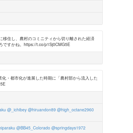
都市部に移住し、農村のコミニティから切り離された経済
ps://t.co/p1Sj0CMG5E
の工業化・都市化が進展した時期に「農村部から流入した
5E
aku
@_ichibey
@hiruandon89
@high_octane2960
iparaku
@BB45_Colorado
@springdays1972