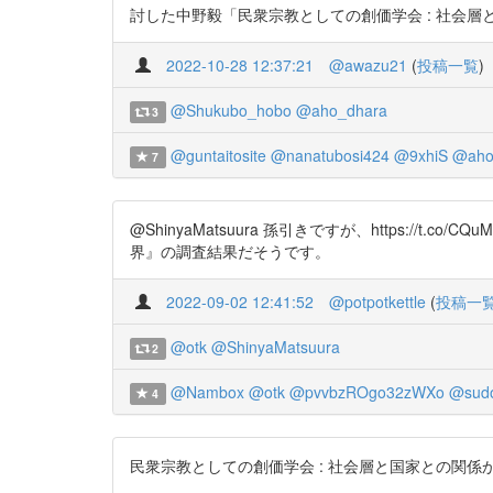
討した中野毅「民衆宗教としての創価学会 : 社会層と国家と
2022-10-28 12:37:21
@awazu21
(
投稿一覧
)
@Shukubo_hobo
@aho_dhara
3
@guntaitosite
@nanatubosi424
@9xhiS
@aho
7
@ShinyaMatsuura 孫引きですが、https:
界』の調査結果だそうです。
2022-09-02 12:41:52
@potpotkettle
(
投稿一
@otk
@ShinyaMatsuura
2
@Nambox
@otk
@pvvbzROgo32zWXo
@sud
4
民衆宗教としての創価学会 : 社会層と国家との関係から https