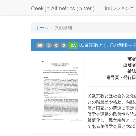
Ceek.jp Altmetrics (α ver.)
文献ランキング
ホーム
文献詳細
民衆宗教としての創価学会
59
0
0
0
OA
著者
出版者
雑誌
巻号頁・発行日
民衆宗教とは社会的文化
との階層差や格差、内部
層と国家との関連に限定
価学会運動の民衆性を読
希薄化し、民衆宗教とし
である創価学会員と党の