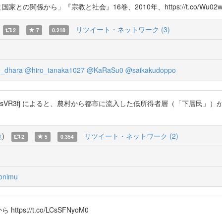
の関係から」『宗教と社会』16巻、2010年、https://t.co/Wu02w
リツイート・ネットワーク (3)
2
7
0.218
_dhara
@hiro_tanaka1027
@KaRaSu0
@saikakudoppo
//t.co/CQuMsVR3fj によると、農村から都市に流入した低所得者層（
覧
)
リツイート・ネットワーク (2)
2
5
0.354
onimu
://t.co/LCsSFNyoM0