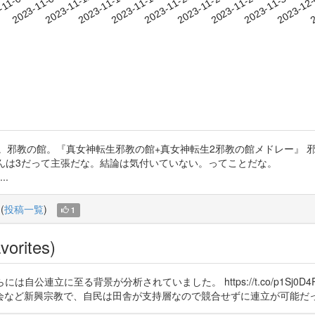
2023-11-27
2023-11-30
2023-12
-11-06
2
2023-11-09
2023-11-12
2023-11-15
2023-11-18
2023-11-21
2023-11-24
。邪教の館。『真女神転生邪教の館+真女神転生2邪教の館メドレー』 
.4さんは3だって主張だな。結論は気付いていない。ってことだな
.
(
投稿一覧
)
1
vorites)
さらには自公連立に至る背景が分析されていました。 https://t.co/p1S
会など新興宗教で、自民は田舎が支持層なので競合せずに連立が可能だ