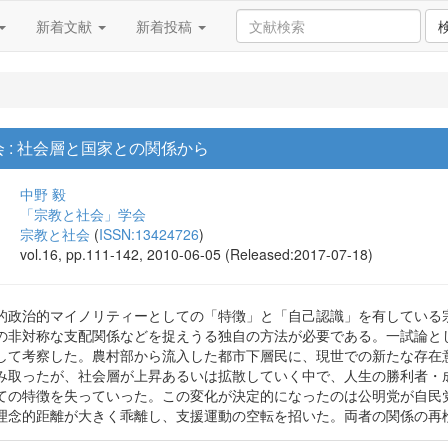
新着文献
新着投稿
 : 社会層と国家との関係から
中野 毅
「宗教と社会」学会
宗教と社会
(
ISSN:13424726
)
vol.16, pp.111-142, 2010-06-05 (Released:2017-07-18)
的政治的マイノリティーとしての「特徴」と「自己認識」を有している
の非対称な支配関係などを捉えうる独自の方法が必要である。一試論と
して考察した。農村部から流入した都市下層民に、現世での新たな存在
み取ったが、社会層が上昇あるいは拡散していく中で、人生の勝利者・
ての特徴を失っていった。この変化が決定的になったのは公明党が自民
理念的距離が大きく乖離し、支援運動の空転を招いた。両者の関係の再