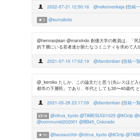
2022-07-21 12:50:16
@nekomenkaja
(
投稿
@sumakoto
1
@hennaojisan @marxindo 創価大
的下層にいる若者達が新たなコミニティを求めて入信したと
2021-07-10 17:02:19
@dandonban
(
投稿一
@_keroko たしか、この論文だと思う(先レス
都市の下層民」であり、年代としても30〜40歳代 という最 も
2021-05-28 23:17:09
@dandonban
(
投稿一
@citrus_kyoto
@TABESUGI1025
@8Octp
@o
14
@communist202001
@BB45_Colorado
@tacosurchin
@citrus_kyoto
@8Octp
@TABE
11