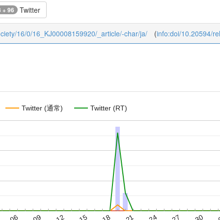
Twitter
 + 96
dsociety/16/0/16_KJ00008159920/_article/-char/ja/
(
info:doi/10.20594/r
Twitter (通常)
Twitter (RT)