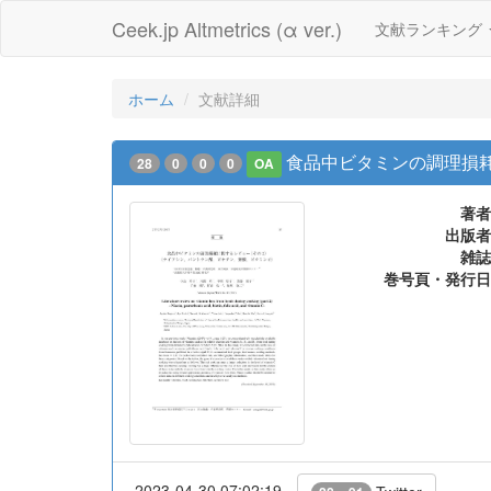
Ceek.jp Altmetrics (α ver.)
文献ランキング
ホーム
文献詳細
食品中ビタミンの調理損耗に
28
0
0
0
OA
著者
出版者
雑誌
巻号頁・発行日
2023-04-30 07:02:19