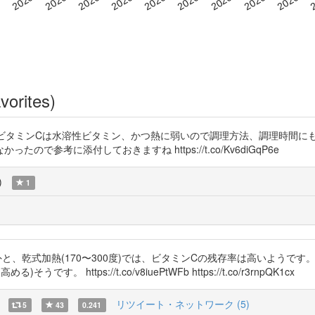
vorites)
横からすみません！ビタミンCは水溶性ビタミン、かつ熱に弱いので調理方法、調理
参考に添付しておきますね https://t.co/Kv6diGqP6e
)
1
した。意外と、乾式加熱(170〜300度)では、ビタミンCの残存率は高いよう
ttps://t.co/v8iuePtWFb https://t.co/r3rnpQK1cx
リツイート・ネットワーク (5)
5
43
0.241