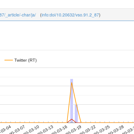
87/_article/-char/ja/
(
info:doi/10.20632/vso.91.2_87
)
Twitter (RT)
2020-03-25
2020-03-28
2020-03
-03-04
2
2020-03-07
2020-03-10
2020-03-13
2020-03-16
2020-03-19
2020-03-22