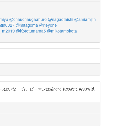
miyu
@chauchaugaahuro
@nagaotaishi
@amiamijin
tin0327
@mitagoma
@rieyone
e_m2019
@Kotetumama5
@mikotamokota
るっぽいな 一方、ピーマンは茹でても炒めても90%以