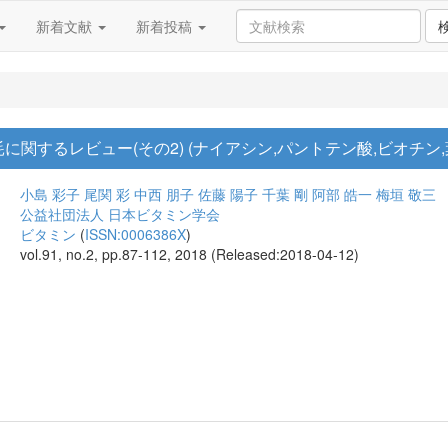
新着文献
新着投稿
関するレビュー(その2) (ナイアシン,パントテン酸,ビオチン,
小島 彩子
尾関 彩
中西 朋子
佐藤 陽子
千葉 剛
阿部 皓一
梅垣 敬三
公益社団法人 日本ビタミン学会
ビタミン
(
ISSN:0006386X
)
vol.91, no.2, pp.87-112, 2018 (Released:2018-04-12)