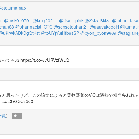
otetumama5
lu
@msk010791
@kmg2021_
@rika__pink
@Zkizal8kiza
@tohan_taka
chan88
@pharmacist_OTC
@sensotouhan21
@aaayakoooH
@kumatin
@uKrwkADkDgQtKst
@toUYjY3iHfb6sSP
@pyon_pyon9669
@stagiair
 https://t.co/67URVzfWLQ
おうと思ったけど、この論文によると葉物野菜のV.Cは過熱で相当失われ
/L3V2SCz5d0
一覧
)
1