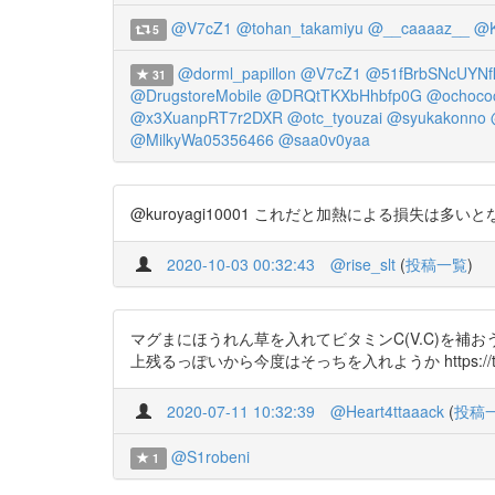
@V7cZ1
@tohan_takamiyu
@__caaaaz__
@K
5
@dorml_papillon
@V7cZ1
@51fBrbSNcUYNf
31
@DrugstoreMobile
@DRQtTKXbHhbfp0G
@ochoco
@x3XuanpRT7r2DXR
@otc_tyouzai
@syukakonno
@MilkyWa05356466
@saa0v0yaa
@kuroyagi10001 これだと加熱による損失は多いとなってるね
2020-10-03 00:32:43
@rise_slt
(
投稿一覧
)
マグまにほうれん草を入れてビタミンC(V.C)を補
上残るっぽいから今度はそっちを入れようか https://t.co
2020-07-11 10:32:39
@Heart4ttaaack
(
投稿
@S1robeni
1