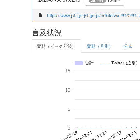
Twitter
28 + 91
https://www.jstage.jst.go.jp/article/vso/91/2/91_
言及状況
変動（ピーク前後）
変動（月別）
分布
合計
Twitter (通常)
15
10
5
0
2020-02-24
2020-02-27
2020-03-01
2020
2020-02-18
2020-02-21