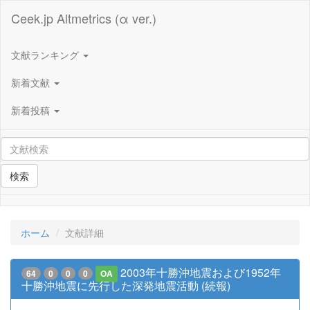
Ceek.jp Altmetrics (α ver.)
文献ランキング
新着文献
新着投稿
検索
ホーム
文献詳細
2003年十勝沖地震および1952年
64
0
0
0
OA
十勝沖地震に先行した深発地震活動 (続報)