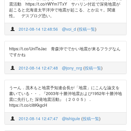
震活動 https://t.co/rWYm7TxY サハリン付近で深発地震が
起こると北海道太平洋沖で地震が起こる、とか云々。関連
性。 デスブログ恐い。
2012-08-14 12:48:56
@voi_d
(
投稿一覧
)
https://t.co/UnlTeJac 青森沖ででかい地震が来るフラグなん
ですかね
2012-08-14 12:47:48
@jony_nrg
(
投稿一覧
)
うーん．茂木もと地震予知連会長が「地震」にこんな論文を
書いている・・．『2003年十勝沖地震および1952年十勝沖地
震に先行した 深発地震活動』（２００５）．
https://t.co/cI8KkgcH
2012-08-14 12:47:47
@ishigule
(
投稿一覧
)