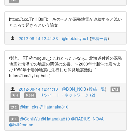
https://t.co/TnHiB9Fb あのへんで深発地震が連続すると浅い
ところで起きるという論文
2012-08-14 12:41:33
@mobiusyuu1
(
投稿一覧
)
後読。 RT @meguru_: これだったかなぁ。北海道付近の深発
地震と海溝での地震の関係の文書。＞2003年十勝沖地震およ
び1952年十勝沖地震に先行した深発地震活動［
https://t.co/LyLegVeh ］
2012-08-14 12:41:13
@BON_NOB
(
投稿一覧
)
2
リツイート・ネットワーク (2)
5
0.354
@km_pks
@Hatanaka810
2
@GenliWu
@Hatanaka810
@RADIUS_NOVA
4
@twit2momo