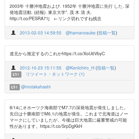
2003年 十勝沖地震および. 1952年 十勝沖地震に先行 した. 深
発地震活動. (続報). 東京大学*. 茂 木 清 夫.
http://t.co/PESRA71j ←リンク切れですね残念
2013-02-03 14:59:55
@hamanosuke
(
投稿一覧
)
道北から推定するのこれかhttps://t.co/XoU6VbyC
2012-10-23 15:11:55
@KenIchiro_H
(
投稿一覧
)
リツイート・ネットワーク (1)
1
@motakahashi
1
8/14にオホーツク海南部でM7.7の深発地震が発生しました。
先日は十勝南部でM6.1の地震が発生。これまで北海道はノー
マークにしていましたが、今後は巨大地震に厳重警戒の可能
性があります。https://t.co/SrpDgKkH