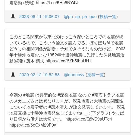
震活動 (続報) https://t.co/5Hu5NY4iJf
2023-06-11 19:06:07
@ph_sp_ph_geo
(
投稿一覧
)
このところ関東から東北のけっこう深いところでの地震が続
いているので、こういう論文を読んでる。ぼちぼちAIで地震
どうしの相関関係が診断・予知できそうなものだけど。 2003
年十勝沖地震および1952年十勝沖地震に先行した深発地震活
動(続報) 茂木 清夫 https://t.co/BZh5fbuUH1
2020-02-12 19:52:58
@qunnovv
(
投稿一覧
)
今朝の #地震 は典型的な #深発地震 なので #南海トラフ地震
のメカニズムとは異なりますが、深発地震と大地震の関連性
について地震学者の #茂木清夫 が論文発表しています。 深発
地震直後に十勝沖地震発生してますね(･_･;(下グラフ) やっぱ
り日頃から備えは大切です。 https://t.co/Q5vD9sUTo4
https://t.co/5eCxM29F9v