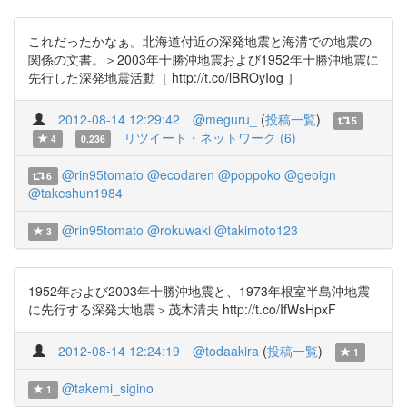
これだったかなぁ。北海道付近の深発地震と海溝での地震の
関係の文書。＞2003年十勝沖地震および1952年十勝沖地震に
先行した深発地震活動［ http://t.co/lBROyIog ］
2012-08-14 12:29:42
@meguru_
(
投稿一覧
)
5
リツイート・ネットワーク (6)
4
0.236
@rin95tomato
@ecodaren
@poppoko
@geoign
6
@takeshun1984
@rin95tomato
@rokuwaki
@takimoto123
3
1952年および2003年十勝沖地震と、1973年根室半島沖地震
に先行する深発大地震＞茂木清夫 http://t.co/IfWsHpxF
2012-08-14 12:24:19
@todaakira
(
投稿一覧
)
1
@takemi_sigino
1