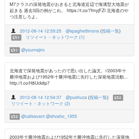
M7クラスの深発地震がおきると北海道近辺で海溝型大地震が
起きる 過去3回の例がこれ。 https://t.co/7fmyjFZl 北海道のや
つ注意しろよ。
2012-08-14 12:59:25
@spaghettimons
(
投稿一覧
)
リツイート・ネットワーク (1)
1
@youmajiro
1
北海道で深発地震があったので思い出した論文。//2003年十
勝沖地震および1952年十勝沖地震に先行した深発地震活動...
http://t.co/H8Uck8p7
2012-08-14 12:54:37
@pushuca
(
投稿一覧
)
2
リツイート・ネットワーク (2)
@cafeavant
@shosho_1955
2
2003年十勝沖地震および1952年十勝沖地震に先行した深発地