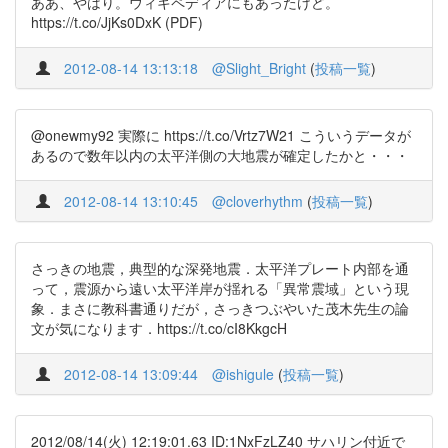
ああ、やはり。ウィキペディアにもあったけど。
https://t.co/JjKs0DxK (PDF)
2012-08-14 13:13:18
@Slight_Bright
(
投稿一覧
)
@onewmy92 実際に https://t.co/Vrtz7W21 こういうデータが
あるので数年以内の太平洋側の大地震が確定したかと・・・
2012-08-14 13:10:45
@cloverhythm
(
投稿一覧
)
さっきの地震，典型的な深発地震．太平洋プレート内部を通
って，震源から遠い太平洋岸が揺れる「異常震域」という現
象．まさに教科書通りだが，さっきつぶやいた茂木先生の論
文が気になります．https://t.co/cI8KkgcH
2012-08-14 13:09:44
@ishigule
(
投稿一覧
)
2012/08/14(火) 12:19:01.63 ID:1NxFzLZ40 サハリン付近で