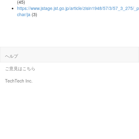
(45)
https://www.jstage.jst.go.jp/article/zisin1948/57/3/57_3_275/_p
char/ja
(3)
ヘルプ
ご意見はこちら
TechTech Inc.