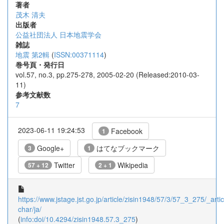
著者
茂木 清夫
出版者
公益社団法人 日本地震学会
雑誌
地震 第2輯
(
ISSN:00371114
)
巻号頁・発行日
vol.57, no.3, pp.275-278, 2005-02-20 (Released:2010-03-
11)
参考文献数
7
2023-06-11 19:24:53
Facebook
1
Google+
はてなブックマーク
3
1
Twitter
Wikipedia
57 + 12
2 + 1
https://www.jstage.jst.go.jp/article/zisin1948/57/3/57_3_275/_artic
char/ja/
(
info:doi/10.4294/zisin1948.57.3_275
)