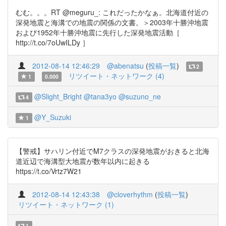
むむ。。。RT @meguru_: これだったかなぁ。北海道付近の
深発地震と海溝での地震の関係の文書。＞2003年十勝沖地震
および1952年十勝沖地震に先行した深発地震活動［
http://t.co/7oUwILDy ］
2012-08-14 12:46:29
@abenatsu
(
投稿一覧
)
2
リツイート・ネットワーク (4)
1
0.000
@Slight_Bright
@tana3yo
@suzuno_ne
4
@Y_Suzuki
1
【警戒】サハリン付近でM7クラスの深発地震がおきると北海
道近辺で海溝型大地震が数年以内に起きる
https://t.co/Vrtz7W21
2012-08-14 12:43:38
@cloverhythm
(
投稿一覧
)
リツイート・ネットワーク (1)
1