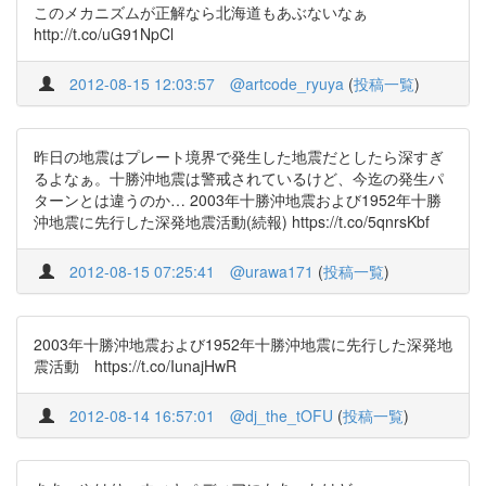
このメカニズムが正解なら北海道もあぶないなぁ
http://t.co/uG91NpCl
2012-08-15 12:03:57
@artcode_ryuya
(
投稿一覧
)
昨日の地震はプレート境界で発生した地震だとしたら深すぎ
るよなぁ。十勝沖地震は警戒されているけど、今迄の発生パ
ターンとは違うのか… 2003年十勝沖地震および1952年十勝
沖地震に先行した深発地震活動(続報) https://t.co/5qnrsKbf
2012-08-15 07:25:41
@urawa171
(
投稿一覧
)
2003年十勝沖地震および1952年十勝沖地震に先行した深発地
震活動 https://t.co/IunajHwR
2012-08-14 16:57:01
@dj_the_tOFU
(
投稿一覧
)