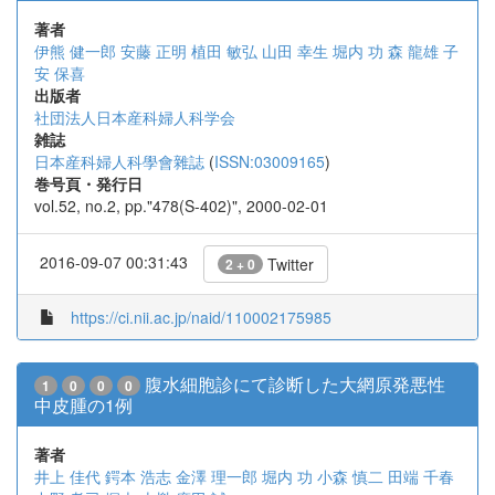
著者
伊熊 健一郎
安藤 正明
植田 敏弘
山田 幸生
堀内 功
森 龍雄
子
安 保喜
出版者
社団法人日本産科婦人科学会
雑誌
日本産科婦人科學會雜誌
(
ISSN:03009165
)
巻号頁・発行日
vol.52, no.2, pp."478(S-402)", 2000-02-01
2016-09-07 00:31:43
Twitter
2 + 0
https://ci.nii.ac.jp/naid/110002175985
腹水細胞診にて診断した大網原発悪性
1
0
0
0
中皮腫の1例
著者
井上 佳代
鍔本 浩志
金澤 理一郎
堀内 功
小森 慎二
田端 千春