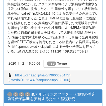
集積は認めなかった.ダグラス窩穿刺により淡褐色粘性腹水を
採取し細胞診に提出したところ,重積性を示すマリモ状細胞集
塊を認め,calretinin,CK5/6,D2-40による免疫化学染色法にてい
ずれも陽性であった.これよりMPMと診断し腹腔鏡下に腹腔
内を観察したところ,黄褐色で不整に肥厚した大網以外に異常
を認めず大網生検を行った.生検組織によりMPMと確定診断
した後に肉眼的完全摘出を目標として大網亜全切除術を行っ
た.術後に化学療法を勧めたが拒否され, 6ヵ月後に全身倦怠感
を認めPET/CT検査を施行したところ腹腔内に多発腫瘍を認め
た.現在,pemetrexedとcisplatinによる全身化学療法を行って
いる.〔産婦の進歩63(2):106-111,2011(平成23年5月)〕
2020-11-21 16:00:06
Twitter
1 + 0
https://ci.nii.ac.jp/naid/130000904751
(
info:doi/10.11437/sanpunosinpo.63.106
)
低アルカリホスファターゼ血症の着床
1
0
0
0
前遺伝子診断を実施するための基礎研究