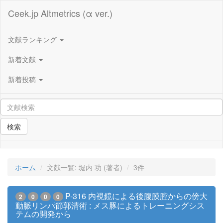
Ceek.jp Altmetrics (α ver.)
文献ランキング
新着文献
新着投稿
検索
ホーム
文献一覧: 堀内 功 (著者)
3件
P-316 内視鏡による後腹膜腔からの傍大
2
0
0
0
動脈リンパ節郭清術 : メス豚によるトレーニングシス
テムの開発から