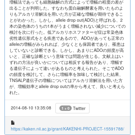
増幅法であっても細胞融解の方式によって増幅の程度の差が
出ることが判明した。すなわち蛋白融解酵素を用いたものよ
りもアルカリ溶解法を用いた方が正確な増幅が期待できるこ
とがわかった。しかし、allele drop out(ADO)と呼ばれる、2
本の染色体のうちの1本がうまく増幅されない減少についての
検討を次に行った。低アルカリホスファターゼ症は常染色体
劣性遺伝形式をとる疾患であるので、ADOがあっても正常の
alleleの増幅がみられれば、少なくとも保因者であり、罹患は
していないと診断できる。しかし、あまりにADOの頻度が高
いと、正確な診断という意味では問題が生じる。文献上はい
ずれの方法が良いかについては相反する報告があり、増幅す
る遺伝子によって違いがあるものと考えられた。そこでADO
の頻度を検討して、さらに増幅率を加味して検討した結果、
TNSALP遺伝子の増幅についてはアルカリ溶解法を用いた方
が、増幅効率とallele drop outの率から考えて、良いと考えら
れた。
2014-08-10 13:35:08
Twitter
1 + 0
https://kaken.nii.ac.jp/grant/KAKENHI-PROJECT-15591788/