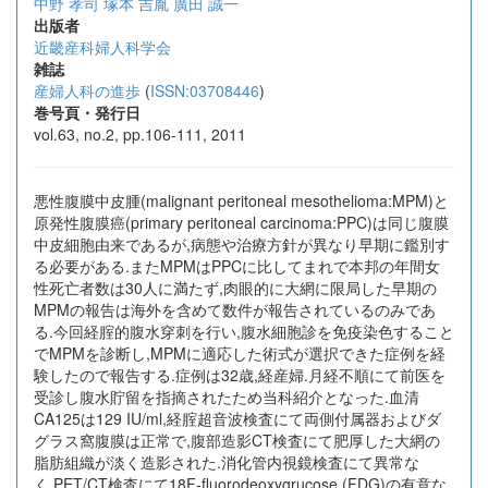
中野 孝司
塚本 吉胤
廣田 誠一
出版者
近畿産科婦人科学会
雑誌
産婦人科の進歩
(
ISSN:03708446
)
巻号頁・発行日
vol.63, no.2, pp.106-111, 2011
悪性腹膜中皮腫(malignant peritoneal mesothelioma:MPM)と
原発性腹膜癌(primary peritoneal carcinoma:PPC)は同じ腹膜
中皮細胞由来であるが,病態や治療方針が異なり早期に鑑別す
る必要がある.またMPMはPPCに比してまれで本邦の年間女
性死亡者数は30人に満たず,肉眼的に大網に限局した早期の
MPMの報告は海外を含めて数件が報告されているのみであ
る.今回経腟的腹水穿刺を行い,腹水細胞診を免疫染色すること
でMPMを診断し,MPMに適応した術式が選択できた症例を経
験したので報告する.症例は32歳,経産婦.月経不順にて前医を
受診し腹水貯留を指摘されたため当科紹介となった.血清
CA125は129 IU/ml,経腟超音波検査にて両側付属器およびダ
グラス窩腹膜は正常で,腹部造影CT検査にて肥厚した大網の
脂肪組織が淡く造影された.消化管内視鏡検査にて異常な
く,PET/CT検査にて18F-fluorodeoxygrucose (FDG)の有意な