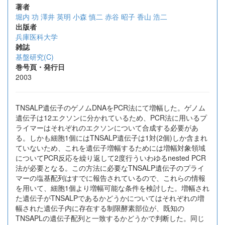
著者
堀内 功
澤井 英明
小森 慎二
赤谷 昭子
香山 浩二
出版者
兵庫医科大学
雑誌
基盤研究(C)
巻号頁・発行日
2003
TNSALP遺伝子のゲノムDNAをPCR法にて増幅した。ゲノム
遺伝子は12エクソンに分かれているため、PCR法に用いるプ
ライマーはそれぞれのエクソンについて合成する必要があ
る。しかも細胞1個にはTNSALP遺伝子は1対(2個)しか含まれ
ていないため、これを遺伝子増幅するためには増幅対象領域
についてPCR反応を繰り返して2度行ういわゆるnested PCR
法が必要となる。この方法に必要なTNSALP遺伝子のプライ
マーの塩基配列はすでに報告されているので、これらの情報
を用いて、細胞1個より増幅可能な条件を検討した。増幅され
た遺伝子がTNSALPであるかどうかについてはそれぞれの増
幅された遺伝子内に存在する制限酵素部位が、既知の
TNSAPLの遺伝子配列と一致するかどうかで判断した。同じ