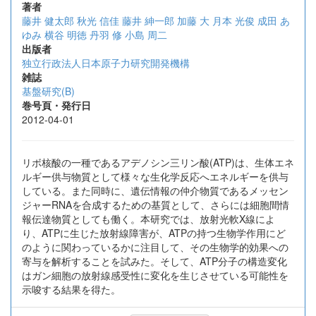
著者
藤井 健太郎
秋光 信佳
藤井 紳一郎
加藤 大
月本 光俊
成田 あ
ゆみ
横谷 明徳
丹羽 修
小島 周二
出版者
独立行政法人日本原子力研究開発機構
雑誌
基盤研究(B)
巻号頁・発行日
2012-04-01
リボ核酸の一種であるアデノシン三リン酸(ATP)は、生体エネ
ルギー供与物質として様々な生化学反応へエネルギーを供与
している。また同時に、遺伝情報の仲介物質であるメッセン
ジャーRNAを合成するための基質として、さらには細胞間情
報伝達物質としても働く。本研究では、放射光軟X線によ
り、ATPに生じた放射線障害が、ATPの持つ生物学作用にど
のように関わっているかに注目して、その生物学的効果への
寄与を解析することを試みた。そして、ATP分子の構造変化
はガン細胞の放射線感受性に変化を生じさせている可能性を
示唆する結果を得た。