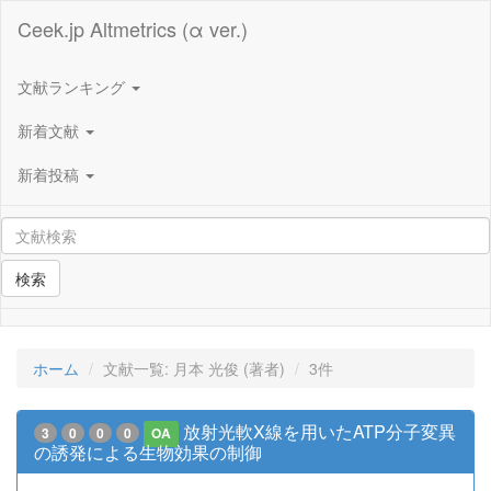
Ceek.jp Altmetrics (α ver.)
文献ランキング
新着文献
新着投稿
検索
ホーム
文献一覧: 月本 光俊 (著者)
3件
放射光軟X線を用いたATP分子変異
3
0
0
0
OA
の誘発による生物効果の制御