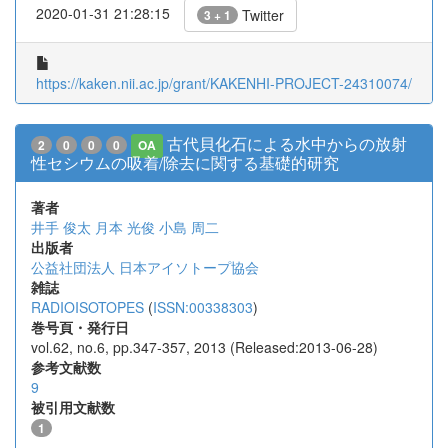
2020-01-31 21:28:15
Twitter
3 + 1
https://kaken.nii.ac.jp/grant/KAKENHI-PROJECT-24310074/
古代貝化石による水中からの放射
2
0
0
0
OA
性セシウムの吸着/除去に関する基礎的研究
著者
井手 俊太
月本 光俊
小島 周二
出版者
公益社団法人 日本アイソトープ協会
雑誌
RADIOISOTOPES
(
ISSN:00338303
)
巻号頁・発行日
vol.62, no.6, pp.347-357, 2013 (Released:2013-06-28)
参考文献数
9
被引用文献数
1