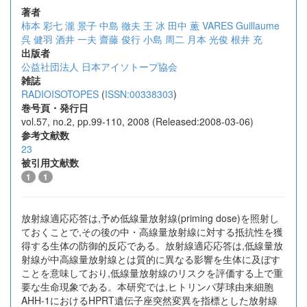
著者
柿本 彩七
瀧 景子
中島 徹夫
王 冰
田中 薫
VARES Guillaume
呉 健羽
酒井 一夫
齋藤 俊行
小島 周二
月本 光俊
根井 充
出版者
公益社団法人 日本アイソトープ協会
雑誌
RADIOISOTOPES
(
ISSN:00338303
)
巻号頁・発行日
vol.57, no.2, pp.99-110, 2008 (Released:2008-03-06)
参考文献数
23
被引用文献数
1
1
放射線適応応答は,予め低線量放射線(priming dose)を照射し
ておくことで,その後の中・高線量放射線に対する抵抗性を獲
得する生体の防御的反応である。放射線適応応答は,低線量放
射線が中高線量放射線とは質的に異なる影響を生体に及ぼす
ことを意味しており,低線量放射線のリスクを評価する上で重
要な生命現象である。本研究では,ヒトリンパ芽球由来細胞
AHH-1におけるHPRT遺伝子座突然変異を指標とした放射線