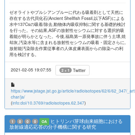
ゼオライトやプルシアンブルーに代わる吸着剤として天然に
存在する古代貝化石(Ancient Shellfish Fossil,以下ASF)による
水中137Csの吸着/除去,動物体内吸収抑制に関する基礎的検討
を行った。その結果,ASFの放射性セシウムに対する選択的吸
着能が明らかとなった。今後,福島第一原発事故に伴う土壌,焼
却灰,汚染水等に含まれる放射性セシウムの吸着・固定さらに,
放射能汚染除去作業従事者の人体皮膚表面からの除染への利
用を検討する。
2021-02-05 19:07:55
Twitter
2 + 1
https://www.jstage.jst.go.jp/article/radioisotopes/62/6/62_347/_arti
char/ja/
(
info:doi/10.3769/radioisotopes.62.347
)
ヒトリンパ芽球由来細胞における
1
0
0
0
OA
放射線適応応答の分子機構に関する研究