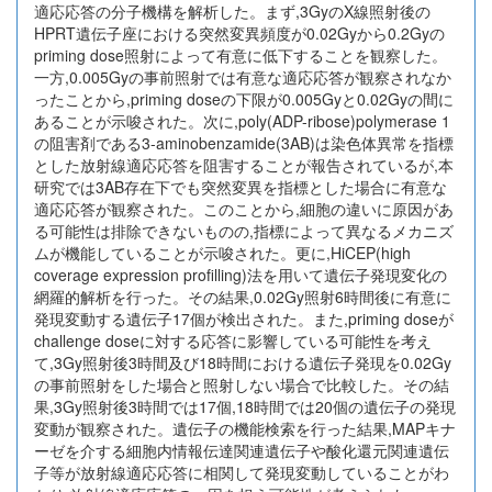
適応応答の分子機構を解析した。まず,3GyのX線照射後の
HPRT遺伝子座における突然変異頻度が0.02Gyから0.2Gyの
priming dose照射によって有意に低下することを観察した。
一方,0.005Gyの事前照射では有意な適応応答が観察されなか
ったことから,priming doseの下限が0.005Gyと0.02Gyの間に
あることが示唆された。次に,poly(ADP-ribose)polymerase 1
の阻害剤である3-aminobenzamide(3AB)は染色体異常を指標
とした放射線適応応答を阻害することが報告されているが,本
研究では3AB存在下でも突然変異を指標とした場合に有意な
適応応答が観察された。このことから,細胞の違いに原因があ
る可能性は排除できないものの,指標によって異なるメカニズ
ムが機能していることが示唆された。更に,HiCEP(high
coverage expression profilling)法を用いて遺伝子発現変化の
網羅的解析を行った。その結果,0.02Gy照射6時間後に有意に
発現変動する遺伝子17個が検出された。また,priming doseが
challenge doseに対する応答に影響している可能性を考え
て,3Gy照射後3時間及び18時間における遺伝子発現を0.02Gy
の事前照射をした場合と照射しない場合で比較した。その結
果,3Gy照射後3時間では17個,18時間では20個の遺伝子の発現
変動が観察された。遺伝子の機能検索を行った結果,MAPキナ
ーゼを介する細胞内情報伝達関連遺伝子や酸化還元関連遺伝
子等が放射線適応応答に相関して発現変動していることがわ