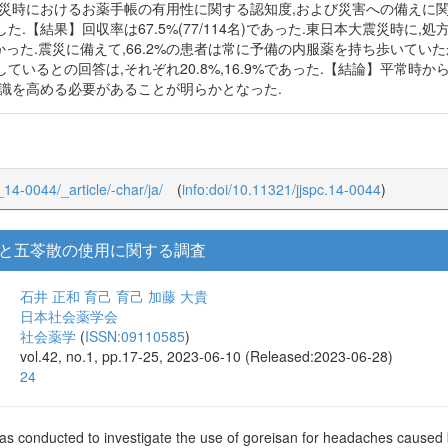
震災時におけるお薬手帳の有用性に関する認知度,および災害への備えに
た.【結果】回収率は67.5%(77/114名)であった.東日本大震災時
なかった.震災に備えて,66.2%の患者は常に予備の内服薬を持ち歩いてい
ているとの回答は,それぞれ20.8%,16.9%であった.【結論】平常時
意識を高める必要があることが明らかとなった.
2_14-0044/_article/-char/ja/
(
info:doi/10.11321/jjspc.14-0044
)
と五苓散の使用に関する調査
石井 正和
育己 育己
加藤 大貴
日本社会薬学会
社会薬学
(
ISSN:09110585
)
vol.42, no.1, pp.17-25, 2023-06-10 (Released:2023-06-28)
24
as conducted to investigate the use of goreisan for headaches cause