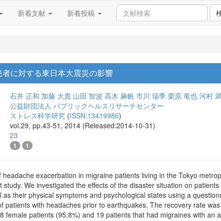
新着文献
新着投稿
患者に対する東日本大震災の影響
石井 正和
加藤 大貴
山田 智波
高木 麻帆
市川 瑞季
栗原 竜也
河村 
公益財団法人 パブリックヘルスリサーチセンター
ストレス科学研究
(
ISSN:13419986
)
vol.29, pp.43-51, 2014 (Released:2014-10-31)
23
1
1
headache exacerbation in migraine patients living in the Tokyo metrop
 study. We investigated the effects of the disaster situation on patient
 as their physical symptoms and psychological states using a questio
e of patients with headaches prior to earthquakes. The recovery rate w
68 female patients (95.8%) and 19 patients that had migraines with an