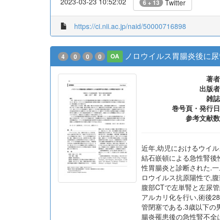
2023-03-23 10:52:02
Twitter
6 + 13
https://ci.nii.ac.jp/naid/50000716898
ノロウイルス胃腸炎後に尿
4
0
0
0
OA
著者
出版者
雑誌
巻号頁・発行日
参考文献数
近年,幼児におけるウイ
結石嵌頓による急性腎後性
性胃腸炎と診断された.一
ロウイルス抗原陽性で,腹
腹部CTで左単腎と左尿
アルカリ化を行い,術後2
管閉塞である.3歳以下の
腸炎罹患後の急性腎不全