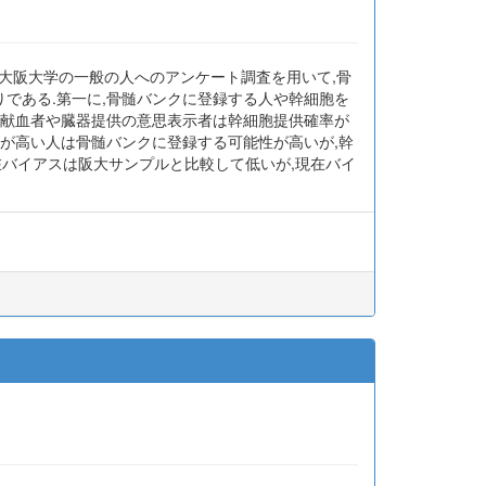
大阪大学の一般の人へのアンケート調査を用いて,骨
りである.第一に,骨髄バンクに登録する人や幹細胞を
期的献血者や臓器提供の意思表示者は幹細胞提供確率が
性が高い人は骨髄バンクに登録する可能性が高いが,幹
在バイアスは阪大サンプルと比較して低いが,現在バイ