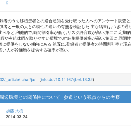
6
登録者のうち移植患者との適合通知を受け取った人へのアンケート調査と
供者と一般の人との特性の違いの有無を検証した.主な結果は,つぎの通
べると,利他的で,時間割引率が低く,リスク許容度が高い.第二に,定
休暇や有給休暇が取りやすい環境で,幹細胞提供確率が高い.第四に,同調
際に提供をしない傾向にある.第五に,登録者と提供者の時間割引率と現
高い人が幹細胞を提供する確率が高い.
32/_article/-char/ja/
(
info:doi/10.11167/jbef.13.32
)
周辺環境との関係性について : 参道という観点からの考察
加藤 大樹
2014-03-24