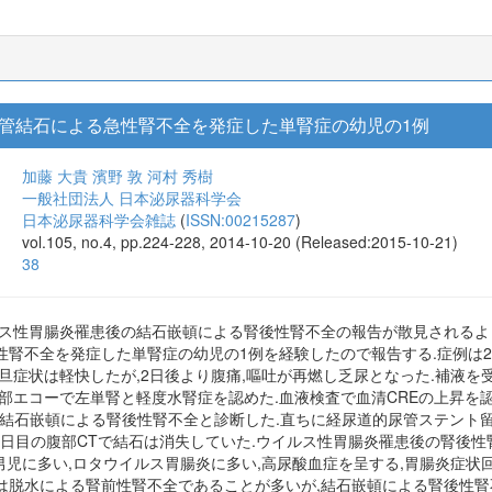
管結石による急性腎不全を発症した単腎症の幼児の1例
加藤 大貴
濱野 敦
河村 秀樹
一般社団法人 日本泌尿器科学会
日本泌尿器科学会雑誌
(
ISSN:00215287
)
vol.105, no.4, pp.224-228, 2014-10-20 (Released:2015-10-21)
38
ルス性胃腸炎罹患後の結石嵌頓による腎後性腎不全の報告が散見されるよ
腎不全を発症した単腎症の幼児の1例を経験したので報告する.症例は2歳
旦症状は軽快したが,2日後より腹痛,嘔吐が再燃し乏尿となった.補液を
部エコーで左単腎と軽度水腎症を認めた.血液検査で血清CREの上昇を
管結石嵌頓による腎後性腎不全と診断した.直ちに経尿道的尿管ステント留
8日目の腹部CTで結石は消失していた.ウイルス性胃腸炎罹患後の腎後
男児に多い,ロタウイルス胃腸炎に多い,高尿酸血症を呈する,胃腸炎症状
は脱水による腎前性腎不全であることが多いが,結石嵌頓による腎後性腎