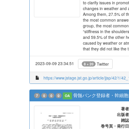
to clarify issues in pro
changes in weather and 
Among them, 27.5% of th
the most common answer f
group, the most common 
“stiffness in the shoulde
and 59.5% of the other h
caused by weather or atm
that they did not like the 
2023-09-09 23:34:51
Twitter
8 + 20
https://www.jstage.jst.go.jp/article/jjsp/42/1/42_
骨髄バンク登録者・幹細胞
7
0
0
0
OA
著者
出版者
雑誌
巻号頁・発行日