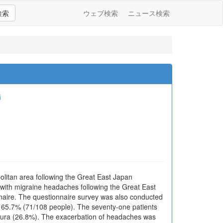
検索
ウェブ検索
ニュース検索
満
olitan area following the Great East Japan
s with migraine headaches following the Great East
nnaire. The questionnaire survey was also conducted
as 65.7% (71/108 people). The seventy-one patients
 aura (26.8%). The exacerbation of headaches was