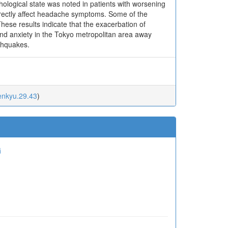
ological state was noted in patients with worsening
irectly affect headache symptoms. Some of the
ese results indicate that the exacerbation of
nd anxiety in the Tokyo metropolitan area away
thquakes.
enkyu.29.43
)
満