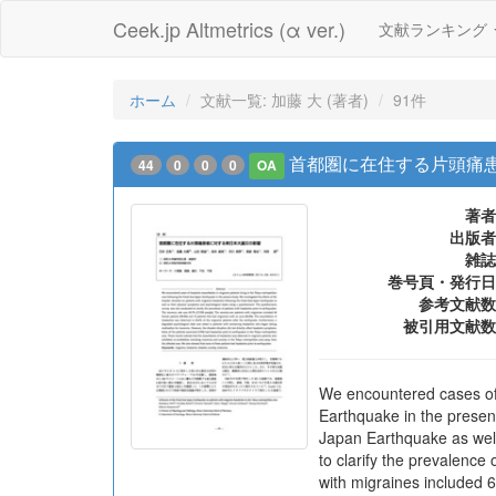
Ceek.jp Altmetrics (α ver.)
文献ランキング
ホーム
文献一覧: 加藤 大 (著者)
91件
首都圏に在住する片頭痛
44
0
0
0
OA
著者
出版者
雑誌
巻号頁・発行日
参考文献数
被引用文献数
We encountered cases of 
Earthquake in the present
Japan Earthquake as well
to clarify the prevalenc
with migraines included 