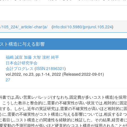
/4/105_224/_article/-char/ja/
(
info:doi/10.5980/jpnjurol.105.224
)
スト構造に与える影響
福嶋 誠宣
加藤 大智
濵村 純平
日本会計研究学会
会計プログレス
(
ISSN:21896321
)
vol.2022, no.23, pp.1-14, 2022 (Released:2022-09-01)
27
書では,高い営業レバレッジ(すなわち,固定費が多いコスト構造)を採
。こうした教示と整合的に,需要の不確実性が高い状況では,相対的に固
在する。しかし,近年の実証研究は,需要の不確実性が高いほど相対的に
うに,需要の不確実性がコスト構造に与える影響については,相反する2 
に着目し,コスト構造との関連性を経験的に検証した。その結果,経営者
需要変動の予測可能性が低いほど硬直的なコスト構造が採用されることが