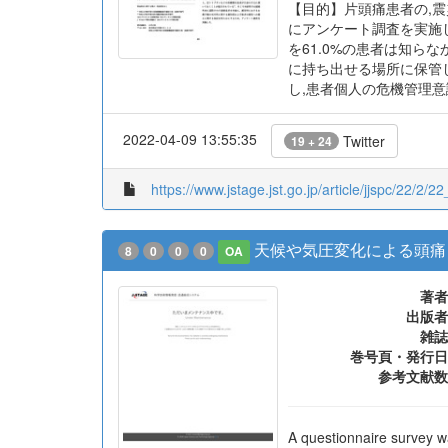
【目的】片頭痛患者の,
にアンケート調査を実施し
を61.0%の患者は知ら
に持ち出せる場所に保管し
し,患者個人の危機管理
2022-04-09 13:55:35
Twitter
19 + 24
https://www.jstage.jst.go.jp/article/jjspc/22/2/2
天候や気圧変化による頭痛
8
0
0
0
OA
著者
出版者
雑誌
巻号頁・発行日
参考文献数
A questionnaire survey w