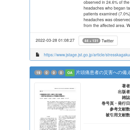
observed in 24.6% of the
headaches who began taki
patients examined (7.0%)
headaches was observed i
from the affected area. 
2022-03-28 01:08:27
Twitter
44 + 131
https://www.jstage.jst.go.jp/article/stresskagak
片頭痛患者の災害への備
19
0
0
0
OA
著者
出版者
雑誌
巻号頁・発行日
参考文献数
被引用文献数