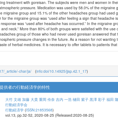
moting treatment with goreisan. The subjects were men and women in th
atmospheric pressure. Medication was used by 58.0% of the migraine 
e migraine group and 15.1% of the other headaches group had used go
or the migraine group was “used after feeling a sign that headache is 
response was “used after headache has occurred.” In the migraine gr
rs and neck.” More than 80% of both groups were satisfied with the use 
eadaches group of those who had never used goreisan answered that t
ospheric pressure changes in the future. As a reason for not wanting 
taste of herbal medicines. It is necessary to offer tablets to patients that
17/_article/-char/ja/
(
info:doi/10.14925/jjsp.42.1_17
)
提供者の行動経済学的特性
大竹 文雄
加藤 大貴
重岡 伶奈
吉内 一浩
樋田 紫子
黒澤 彩子
福田 
行動経済学会
行動経済学
(
ISSN:21853568
)
vol.13, pp.32-52, 2020-08-25 (Released:2020-08-25)