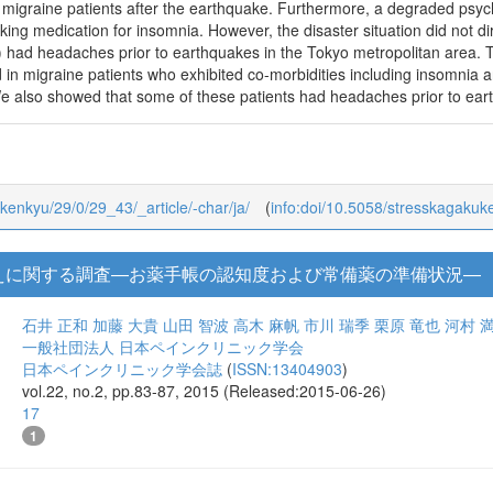
 migraine patients after the earthquake. Furthermore, a degraded psych
ng medication for insomnia. However, the disaster situation did not d
 had headaches prior to earthquakes in the Tokyo metropolitan area. Th
n migraine patients who exhibited co-morbidities including insomnia a
We also showed that some of these patients had headaches prior to ear
ukenkyu/29/0/29_43/_article/-char/ja/
(
info:doi/10.5058/stresskagakuk
えに関する調査―お薬手帳の認知度および常備薬の準備状況―
石井 正和
加藤 大貴
山田 智波
高木 麻帆
市川 瑞季
栗原 竜也
河村 
一般社団法人 日本ペインクリニック学会
日本ペインクリニック学会誌
(
ISSN:13404903
)
vol.22, no.2, pp.83-87, 2015 (Released:2015-06-26)
17
1