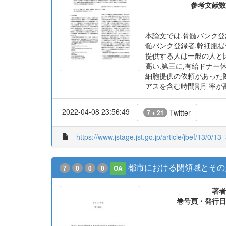
参考文献数
本論文では,骨髄バンク
髄バンク登録者,幹細胞提
提供する人は一般の人と比
高い.第三に,有給ドナー
細胞提供の依頼があった
アスを含む時間割引率が
2022-04-08 23:56:49
Twitter
7 + 21
https://www.jstage.jst.go.jp/article/jbef/13/0/13_
都市における閉領域とその
7
0
0
0
OA
著者
巻号頁・発行日