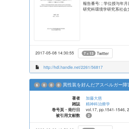
報告番号: ; 学位授与年月日
研究科環境学研究系社会
2017-05-08 14:30:55
Twitter
7 + 13
http://hdl.handle.net/2261/56817
異性装を好んだアスペルガー障
6
0
0
0
著者
加藤大慈
雑誌
精神科治療学
巻号頁・発行日
vol.17, pp.1541-1546, 
被引用文献数
2