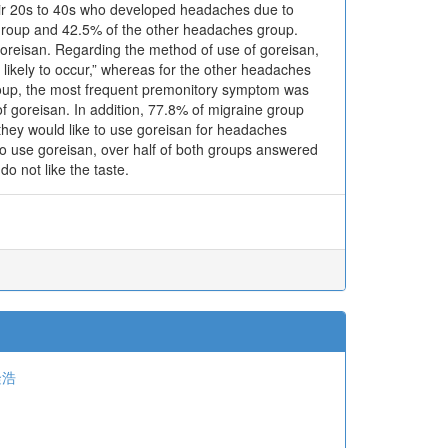
eir 20s to 40s who developed headaches due to
group and 42.5% of the other headaches group.
reisan. Regarding the method of use of goreisan,
likely to occur,” whereas for the other headaches
oup, the most frequent premonitory symptom was
of goreisan. In addition, 77.8% of migraine group
hey would like to use goreisan for headaches
to use goreisan, over half of both groups answered
 do not like the taste.
隆浩