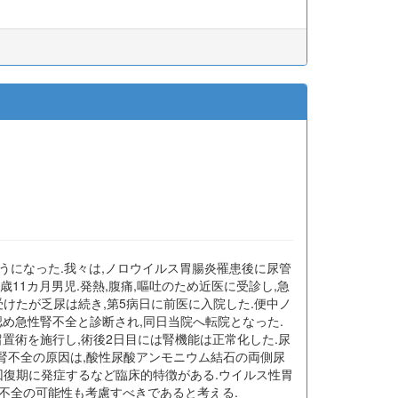
うになった.我々は,ノロウイルス胃腸炎罹患後に尿管
11カ月男児.発熱,腹痛,嘔吐のため近医に受診し,急
受けたが乏尿は続き,第5病日に前医に入院した.便中ノ
認め急性腎不全と診断され,同日当院へ転院となった.
置術を施行し,術後2日目には腎機能は正常化した.尿
性腎不全の原因は,酸性尿酸アンモニウム結石の両側尿
回復期に発症するなど臨床的特徴がある.ウイルス性胃
不全の可能性も考慮すべきであると考える.