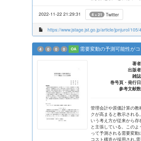
2022-11-22 21:29:31
Twitter
4 + 21
https://www.jstage.jst.go.jp/article/jpnjurol/105
需要変動の予測可能性がコ
4
0
0
0
OA
著者
出版者
雑誌
巻号頁・発行日
参考文献数
管理会計や原価計算の教科
クが高まると教示される
いう考え方が従来から存
と主張している。このよ
って予測される需要変動
コスト構造が採用され,