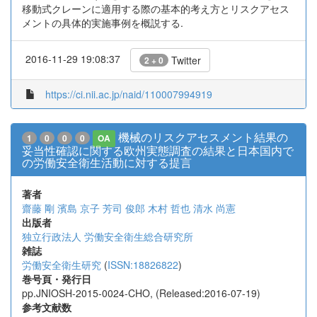
移動式クレーンに適用する際の基本的考え方とリスクアセス
メントの具体的実施事例を概説する.
2016-11-29 19:08:37
Twitter
2 + 0
https://ci.nii.ac.jp/naid/110007994919
機械のリスクアセスメント結果の
1
0
0
0
OA
妥当性確認に関する欧州実態調査の結果と日本国内で
の労働安全衛生活動に対する提言
著者
齋藤 剛
濱島 京子
芳司 俊郎
木村 哲也
清水 尚憲
出版者
独立行政法人 労働安全衛生総合研究所
雑誌
労働安全衛生研究
(
ISSN:18826822
)
巻号頁・発行日
pp.JNIOSH-2015-0024-CHO, (Released:2016-07-19)
参考文献数