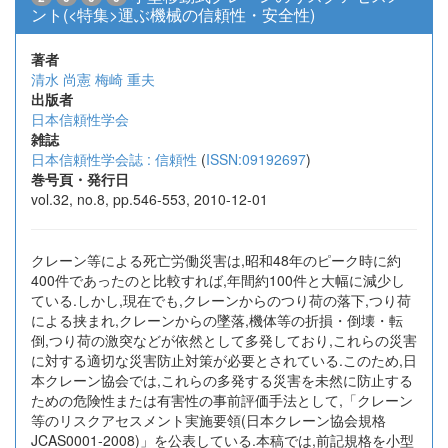
ント(<特集>運ぶ機械の信頼性・安全性)
著者
清水 尚憲
梅崎 重夫
出版者
日本信頼性学会
雑誌
日本信頼性学会誌 : 信頼性
(
ISSN:09192697
)
巻号頁・発行日
vol.32, no.8, pp.546-553, 2010-12-01
クレーン等による死亡労働災害は,昭和48年のピーク時に約
400件であったのと比較すれば,年間約100件と大幅に減少し
ている.しかし,現在でも,クレーンからのつり荷の落下,つり荷
による挟まれ,クレーンからの墜落,機体等の折損・倒壊・転
倒,つり荷の激突などが依然として多発しており,これらの災害
に対する適切な災害防止対策が必要とされている.このため,日
本クレーン協会では,これらの多発する災害を未然に防止する
ための危険性または有害性の事前評価手法として,「クレーン
等のリスクアセスメント実施要領(日本クレーン協会規格
JCAS0001-2008)」を公表している.本稿では,前記規格を小型