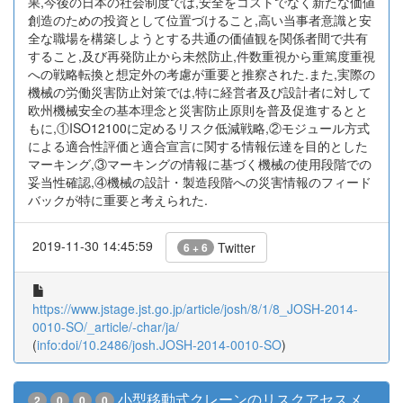
果,今後の日本の社会制度では,安全をコストでなく新たな価値
創造のための投資として位置づけること,高い当事者意識と安
全な職場を構築しようとする共通の価値観を関係者間で共有
すること,及び再発防止から未然防止,件数重視から重篤度重視
への戦略転換と想定外の考慮が重要と推察された.また,実際の
機械の労働災害防止対策では,特に経営者及び設計者に対して
欧州機械安全の基本理念と災害防止原則を普及促進するとと
もに,①ISO12100に定めるリスク低減戦略,②モジュール方式
による適合性評価と適合宣言に関する情報伝達を目的とした
マーキング,③マーキングの情報に基づく機械の使用段階での
妥当性確認,④機械の設計・製造段階への災害情報のフィード
バックが特に重要と考えられた.
2019-11-30 14:45:59
Twitter
6 + 6
https://www.jstage.jst.go.jp/article/josh/8/1/8_JOSH-2014-
0010-SO/_article/-char/ja/
(
info:doi/10.2486/josh.JOSH-2014-0010-SO
)
小型移動式クレーンのリスクアセスメ
2
0
0
0