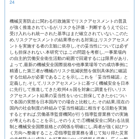
24
機械災害防止に関わる行政施策でリスクアセスメントの普及
が強く推進されているが,リスクを評価・判断するうえで公に
受け入れられ統一された基準はまだ確立されていない.このた
め,リスクアセスメントの結果導かれる対策は,リスクアセスメ
ントを実施する者の主観に依存し,その妥当性については必ず
しも担保されない.本研究では,この問題を考察し,一事業場内
の自主的労働安全衛生活動の範囲で回避するには限界があり,
よって,最新の機械安全国際規格や他事業場等での成功事例に
精通した第三者が機械のリスク低減状態を個別具体的に確認
する仕組みが必要であることを示し,これを「妥当性確認」と
定義した.そして,リスクアセスメントに基づく機械安全を日本
に先行して推進してきた欧州4ヵ国を対象に調査を行い,リス
クアセスメント結果の妥当性をいかに担保してきたかについ
て各国の実態を日本国内での場合と比較した.その結果,現在の
国内の社会制度の枠組みで妥当性確認に相当する活動を実施
するとすれば,労働基準監督機関が行う指導監督業務での実施
が考えられることを示し,そのうえで,①機械安全に関わる法規
制と機械安全国際規格との関係を明確にし,両者が強く結びつ
く方向へ整備すること,②指導監督業務を通じて知り得た災害
の未然防止に成功した好事例について情報を収集し,広く一般