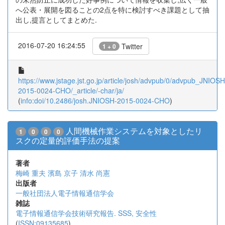
へ公表・展開を図ることの2点を特に検討すべき課題として抽
出し,提言としてまとめた.
2016-07-20 16:24:55
Twitter
1 + 0
https://www.jstage.jst.go.jp/article/josh/advpub/0/advpub_JNIOSH
2015-0024-CHO/_article/-char/ja/
(
info:doi/10.2486/josh.JNIOSH-2015-0024-CHO
)
人間機械作業システムを対象としたリ
1
0
0
0
スクの定量的評価手法の提案
著者
梅崎 重夫
濱島 京子
清水 尚憲
出版者
一般社団法人電子情報通信学会
雑誌
電子情報通信学会技術研究報告. SSS, 安全性
(
ISSN:09135685
)