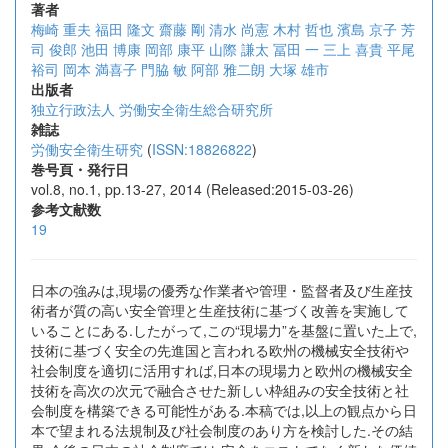
著者
梅崎 重夫
福田 隆文
齋藤 剛
清水 尚憲
木村 哲也
濱島 京子
芳
司 俊郎
池田 博康
岡部 康平
山際 謙太
冨田 一
三上 喜貴
平尾
裕司
岡本 満喜子
門脇 敏
阿部 雅二朗
大塚 雄市
出版者
独立行政法人 労働安全衛生総合研究所
雑誌
労働安全衛生研究
(
ISSN:18826822
)
巻号頁・発行日
vol.8, no.1, pp.13-27, 2014 (Released:2015-03-26)
参考文献数
19
日本の強みは,現場の優秀な作業者や管理・監督者及び生産技
術者が質の高い安全管理と生産技術に基づく改善を実施して
いることにある.したがって,この“現場力”を基盤に置いた上で,
技術に基づく安全の先進国と言われる欧州の機械安全技術や
社会制度を適切に活用すれば,日本の現場力と欧州の機械安全
技術を高次の次元で融合させた新しい枠組みの安全技術と社
会制度を構築できる可能性がある.本稿では,以上の観点から日
本で望まれる法規制及び社会制度のあり方を検討した.その結