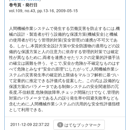
巻号頁・発行日
vol.109, no.43, pp.13-16, 2009-05-15
人間機械作業システムで発生する労働災害を防止するには,機
械の設計・製造者が行う設備的な保護方策(機械安全)と機械
の使用者が行なう管理的対策(安全管理)の連携が不可欠であ
る。しかし,本質的安全設計方策や安全防護物の適用などの設
備的な保護方策と人の注意力に依存する管理的対策では確定
性が異なるために,両者を連携させたリスクの定量的評価手法
の確立は困難を伴う。そこで,安全か危険か不確定なものはす
べて危険とみなす"安全の原理"にしたがって,人間機械作業シ
ステムの災害発生率の確定的上限値をマルコフ解析に基づい
て定量的に推定できる評価式を提案した。この式は,設備的な
保護方策のパラメータである制御システムの安全関連部の冗
長度,不信頼度,危険側故障率,チェック間隔だけでなく,管理的
対策のパラメータである人の誤り発生率や回避失敗率なども
含むために,人間機械作業システムの汎用的な安全性評価指標
として利用できる。
2011-12-09 22:37:22
はてなブックマーク
1