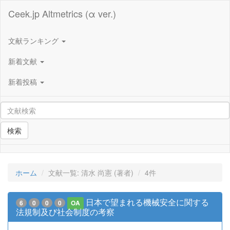
Ceek.jp Altmetrics (α ver.)
文献ランキング
新着文献
新着投稿
検索
ホーム
文献一覧: 清水 尚憲 (著者)
4件
日本で望まれる機械安全に関する
6
0
0
0
OA
法規制及び社会制度の考察