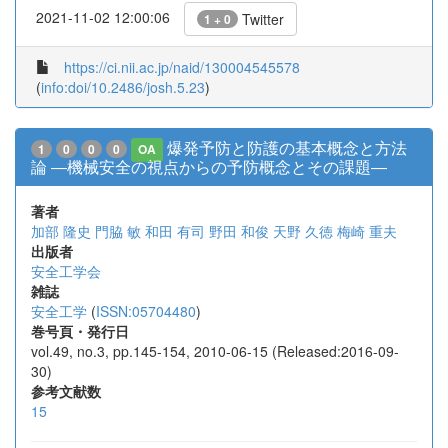
2021-11-02 12:00:06
Twitter
1 + 0
https://ci.nii.ac.jp/naid/130004545578
(
info:doi/10.2486/josh.5.23
)
爆発予防と防護の基本概念と方法
1
0
0
0
OA
論 ―機械安全の視点からの予防概念とその課題―
著者
加部 隆史
門脇 敏
和田 有司
野田 和俊
天野 久徳
梅崎 重夫
出版者
安全工学会
雑誌
安全工学
(
ISSN:05704480
)
巻号頁・発行日
vol.49, no.3, pp.145-154, 2010-06-15 (Released:2016-09-
30)
参考文献数
15