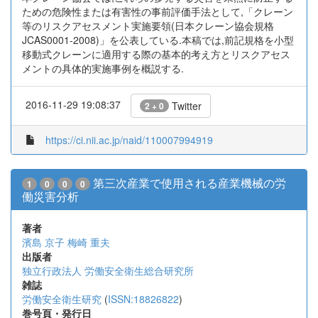
ための危険性または有害性の事前評価手法として,「クレーン
等のリスクアセスメント実施要領(日本クレーン協会規格
JCAS0001-2008)」を公表している.本稿では,前記規格を小型
移動式クレーンに適用する際の基本的考え方とリスクアセス
メントの具体的実施事例を概説する.
2016-11-29 19:08:37
Twitter
2 + 0
https://ci.nii.ac.jp/naid/110007994919
第三次産業で使用される産業機械の労
1
0
0
0
働災害分析
著者
濱島 京子
梅崎 重夫
出版者
独立行政法人 労働安全衛生総合研究所
雑誌
労働安全衛生研究
(
ISSN:18826822
)
巻号頁・発行日