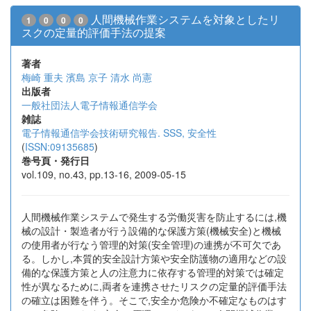
人間機械作業システムを対象としたリ
1
0
0
0
スクの定量的評価手法の提案
著者
梅崎 重夫
濱島 京子
清水 尚憲
出版者
一般社団法人電子情報通信学会
雑誌
電子情報通信学会技術研究報告. SSS, 安全性
(
ISSN:09135685
)
巻号頁・発行日
vol.109, no.43, pp.13-16, 2009-05-15
人間機械作業システムで発生する労働災害を防止するには,機
械の設計・製造者が行う設備的な保護方策(機械安全)と機械
の使用者が行なう管理的対策(安全管理)の連携が不可欠であ
る。しかし,本質的安全設計方策や安全防護物の適用などの設
備的な保護方策と人の注意力に依存する管理的対策では確定
性が異なるために,両者を連携させたリスクの定量的評価手法
の確立は困難を伴う。そこで,安全か危険か不確定なものはす