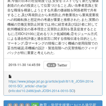
果,今後の日本の社会制度では,安全をコストでなく新たな価値
創造のための投資として位置づけること,高い当事者意識と安
全な職場を構築しようとする共通の価値観を関係者間で共有
すること,及び再発防止から未然防止,件数重視から重篤度重視
への戦略転換と想定外の考慮が重要と推察された.また,実際の
機械の労働災害防止対策では,特に経営者及び設計者に対して
欧州機械安全の基本理念と災害防止原則を普及促進するとと
もに,①ISO12100に定めるリスク低減戦略,②モジュール方式
による適合性評価と適合宣言に関する情報伝達を目的とした
マーキング,③マーキングの情報に基づく機械の使用段階での
妥当性確認,④機械の設計・製造段階への災害情報のフィード
バックが特に重要と考えられた.
2019-11-30 14:45:59
Twitter
6 + 6
https://www.jstage.jst.go.jp/article/josh/8/1/8_JOSH-2014-
0010-SO/_article/-char/ja/
(
info:doi/10.2486/josh.JOSH-2014-0010-SO
)
教育・学習支援業における過労死
5
0
0
0
OA