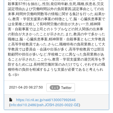
殺事案57件)を抽出し,性別,発症時年齢,生死,職種,疾患名,労災
認定理由および労働時間以外の負荷要因,認定事由としての出
来事,時間外労働時間数等の情報に関する集計を行った.結果か
ら,教育・学習支援業の事案の特徴として,脳・心臓疾患事案で
は全業種と比較して長時間労働の割合が大きい一方,精神障
害・自殺事案では上司とのトラブルなどの対人関係の出来事
の割合が大きかったことが示された.また,教員の中で多かった
職種は,脳・心臓疾患事案,精神障害・自殺事案ともに大学教員
と高等学校教員であった.さらに,職種特有の負荷業務として大
学教員では委員会・会議や出張が多く,高等学校教員では部活
動顧問や担任が多いなど,学校種ごとに異なった負荷業務があ
ることが示された.ここから,教育・学習支援業の過労死等を予
防するためには,長時間労働対策のみだけでなく,それぞれの職
種特有の負担を軽減するような支援が必要であると考えられ
る.</p>
2021-04-20 06:27:50
Twitter
1 + 1
https://ci.nii.ac.jp/naid/130007992646
(
info:doi/10.2486/josh.JOSH-2020-0022-GE
)