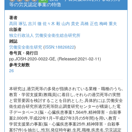
等の労災認定事案の特徴
著者
髙田 琢弘
吉川 徹
佐々木 毅
山内 貴史
高橋 正也
梅崎 重夫
出版者
独立行政法人 労働安全衛生総合研究所
雑誌
労働安全衛生研究
(
ISSN:18826822
)
巻号頁・発行日
pp.JOSH-2020-0022-GE, (Released:2021-02-11)
参考文献数
26
本研究は,過労死等の多発が指摘されている業種・職種のうち,
教育・学習支援業(教職員)に着目し,それらの過労死等の実態
と背景要因を検討することを目的とした.具体的には,労働安全
衛生総合研究所過労死等防止調査研究センターが構築した電
子データベース(脳・心臓疾患事案1,564件,精神障害・自殺事
案2,000件,平成22年1月~平成27年3月の5年間)を用い,教育・
学習支援業の事案(脳・心臓疾患事案25件,精神障害・自殺事
案57件)を抽出し,性別,発症時年齢,生死,職種,疾患名,労災認定