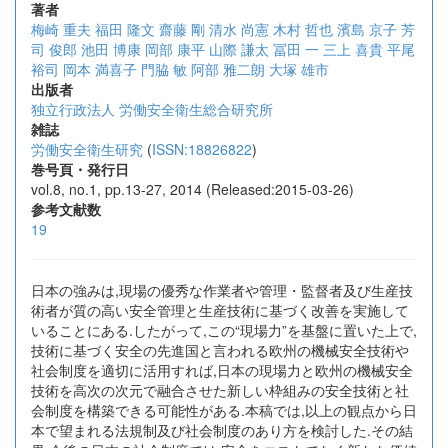
著者
梅崎 重夫
福田 隆文
齋藤 剛
清水 尚憲
木村 哲也
濱島 京子
芳
司 俊郎
池田 博康
岡部 康平
山際 謙太
冨田 一
三上 喜貴
平尾
裕司
岡本 満喜子
門脇 敏
阿部 雅二朗
大塚 雄市
出版者
独立行政法人 労働安全衛生総合研究所
雑誌
労働安全衛生研究
(
ISSN:18826822
)
巻号頁・発行日
vol.8, no.1, pp.13-27, 2014 (Released:2015-03-26)
参考文献数
19
日本の強みは,現場の優秀な作業者や管理・監督者及び生産技
術者が質の高い安全管理と生産技術に基づく改善を実施して
いることにある.したがって,この“現場力”を基盤に置いた上で,
技術に基づく安全の先進国と言われる欧州の機械安全技術や
社会制度を適切に活用すれば,日本の現場力と欧州の機械安全
技術を高次の次元で融合させた新しい枠組みの安全技術と社
会制度を構築できる可能性がある.本稿では,以上の観点から日
本で望まれる法規制及び社会制度のあり方を検討した.その結