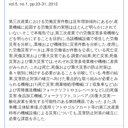
vol.5, no.1, pp.23-31, 2012
第三次産業における労働災害件数は近年増加傾向にあるが,産
業機械に起因する労働災害の実態はほとんど明らかにされて
いない.そこで本報告では,第三次産業での労働災害多発機種な
どを明らかにすることを目的に,当該機械設備で発生した労働
災害を分析し,業種および機種別に災害件数を分析した.使用し
た労働災害データは,厚生労働省が件数を公表している死亡災
害,死傷災害および重大災害である.調査の結果,死亡災害,死傷
災害および重大災害では,それぞれ災害多発業種や機種に差異
がみられた.これは死亡,死傷および重大災害の防止対策は,
各々個別に検討する必要があることを示唆している.考察の結
果,災害防止対策の確立へ向けた重点的な取り組みが必要とみ
られる機種は(1)死亡災害:廃棄物処理機械(ゴミ収集車など)お
よび昇降搬送機械(フォークリフトやエレベータなど),(2)死傷
災害:食品加工機械,フォークリフト,コンベア,(3)重大災害:一
酸化炭素を発生する可能性のある燃焼機器,であった.また,洗
車機,立体駐車場,介護用リフトやゴルフカート等の第三次産業
特有の機械設備による災害についても,災害防止対策の確立に
必要な課題を示した.