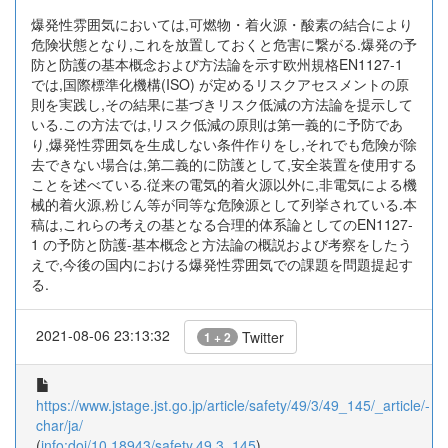
爆発性雰囲気においては,可燃物・着火源・酸素の結合により
危険状態となり,これを放置しておくと危害に繋がる.爆発の予
防と防護の基本概念および方法論を示す欧州規格EN1127-1
では,国際標準化機構(ISO) が定めるリスクアセスメントの原
則を実践し,その結果に基づきリスク低減の方法論を提示して
いる.この方法では,リスク低減の原則は第一義的に予防であ
り,爆発性雰囲気を生成しない条件作りをし,それでも危険が除
去できない場合は,第二義的に防護として,安全装置を使用する
ことを述べている.従来の電気的着火源以外に,非電気による機
械的着火源,粉じん等が同等な危険源として列挙されている.本
稿は,これらの考えの基となる合理的体系論としてのEN1127-
1 の予防と防護-基本概念と方法論の概説および考察をしたう
えで,今後の国内における爆発性雰囲気での課題を問題提起す
る.
2021-08-06 23:13:32
Twitter
1 + 2
https://www.jstage.jst.go.jp/article/safety/49/3/49_145/_article/-
char/ja/
(
info:doi/10.18943/safety.49.3_145
)