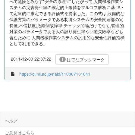
べて危険とみなす"安全の原理"にしたがって,人間機械作業シ
ステムの災害発生率の確定的上限値をマルコフ解析に基づい
て定量的に推定できる評価式を提案した。この式は,設備的な
保護方策のパラメータである制御システムの安全関連部の冗
長度,不信頼度,危険側故障率,チェック間隔だけでなく,管理的
対策のパラメータである人の誤り発生率や回避失敗率なども
含むために,人間機械作業システムの汎用的な安全性評価指標
として利用できる。
2011-12-09 22:37:22
はてなブックマーク
1
https://ci.nii.ac.jp/naid/110007161041
ヘルプ
ご意見はこちら