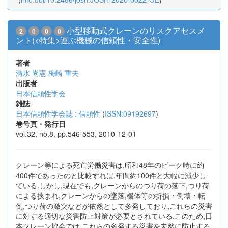
小型移動式クレーンのリスクアセスメ
2
0
0
0
ント(<特集>運ぶ機械の信頼性・安全性)
著者
清水 尚憲
梅崎 重夫
出版者
日本信頼性学会
雑誌
日本信頼性学会誌 : 信頼性
(
ISSN:09192697
)
巻号頁・発行日
vol.32, no.8, pp.546-553, 2010-12-01
クレーン等による死亡労働災害は,昭和48年のピーク時に約
400件であったのと比較すれば,年間約100件と大幅に減少し
ている.しかし,現在でも,クレーンからのつり荷の落下,つり荷
による挟まれ,クレーンからの墜落,機体等の折損・倒壊・転
倒,つり荷の激突などが依然として多発しており,これらの災害
に対する適切な災害防止対策が必要とされている.このため,日
本クレーン協会では,これらの多発する災害を未然に防止する