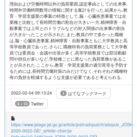
理由および労働時間以外の負荷要因,認定事由としての出来事,
時間外労働時間数等の情報に関する集計を行った.結果から,教
育・学習支援業の事案の特徴として,脳・心臓疾患事案では全
業種と比較して長時間労働の割合が大きい一方,精神障害・自
殺事案では上司とのトラブルなどの対人関係の出来事の割合
が大きかったことが示された.また,教員の中で多かった職種
は,脳・心臓疾患事案,精神障害・自殺事案ともに大学教員と高
等学校教員であった.さらに,職種特有の負荷業務として大学教
員では委員会・会議や出張が多く,高等学校教員では部活動顧
問や担任が多いなど,学校種ごとに異なった負荷業務があるこ
とが示された.ここから,教育・学習支援業の過労死等を予防す
るためには,長時間労働対策のみだけでなく,それぞれの職種特
有の負担を軽減するような支援が必要であると考えられる.
2022-02-04 09:13:24
はてなブックマーク
1
Twitter
4 + 13
https://www.jstage.jst.go.jp/article/josh/advpub/0/advpub_JOSH-
2020-0022-GE/_article/-char/ja/
(
info:doi/10.2486/josh.JOSH-2020-0022-GE
)