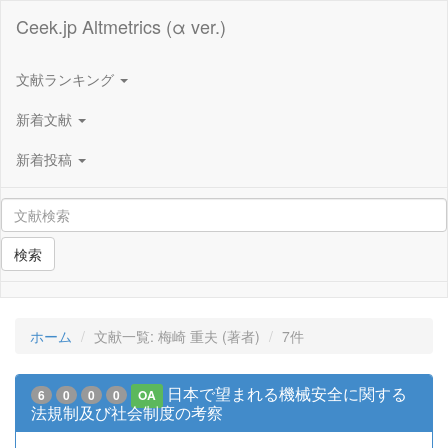
Ceek.jp Altmetrics (α ver.)
文献ランキング
新着文献
新着投稿
検索
ホーム
文献一覧: 梅崎 重夫 (著者)
7件
日本で望まれる機械安全に関する
6
0
0
0
OA
法規制及び社会制度の考察