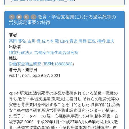
教育・学習支援業における過労死等の
1
0
0
0
労災認定事案の特徴
著者
髙田 琢弘
吉川 徹
佐々木 毅
山内 貴史
高橋 正也
梅崎 重夫
出版者
独立行政法人 労働安全衛生総合研究所
雑誌
労働安全衛生研究
(
ISSN:18826822
)
巻号頁・発行日
vol.14, no.1, pp.29-37, 2021
<p>本研究は,過労死等の多発が指摘されている業種・職種の
うち,教育・学習支援業(教職員)に着目し,それらの過労死等の
実態と背景要因を検討することを目的とした.具体的には,労働
安全衛生総合研究所過労死等防止調査研究センターが構築し
た電子データベース(脳・心臓疾患事案1,564件,精神障害・自
殺事案2,000件,平成22年1月~平成27年3月の5年間)を用い,教
育・学習支援業の事案(脳・心臓疾患事案25件,精神障害・自