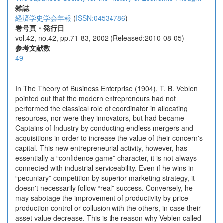
雑誌
経済学史学会年報
(
ISSN:04534786
)
巻号頁・発行日
vol.42, no.42, pp.71-83, 2002 (Released:2010-08-05)
参考文献数
49
In The Theory of Business Enterprise (1904), T. B. Veblen
pointed out that the modern entrepreneurs had not
performed the classical role of coordinator in allocating
resources, nor were they innovators, but had became
Captains of Industry by conducting endless mergers and
acquisitions in order to increase the value of their concern's
capital. This new entrepreneurial activity, however, has
essentially a “confidence game” character, it is not always
connected with industrial serviceability. Even if he wins in
“pecuniary” competition by superior marketing strategy, it
doesn't necessarily follow “real” success. Conversely, he
may sabotage the improvement of productivity by price-
production control or collusion with the others, in case their
asset value decrease. This is the reason why Veblen called