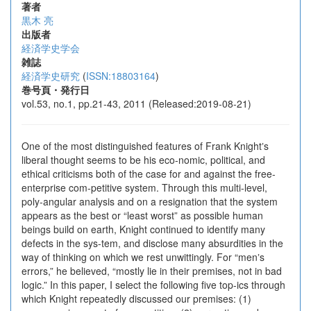
著者
黒木 亮
出版者
経済学史学会
雑誌
経済学史研究
(
ISSN:18803164
)
巻号頁・発行日
vol.53, no.1, pp.21-43, 2011 (Released:2019-08-21)
One of the most distinguished features of Frank Knightʼs
liberal thought seems to be his eco-nomic, political, and
ethical criticisms both of the case for and against the free-
enterprise com-petitive system. Through this multi-level,
poly-angular analysis and on a resignation that the system
appears as the best or “least worst” as possible human
beings build on earth, Knight continued to identify many
defects in the sys-tem, and disclose many absurdities in the
way of thinking on which we rest unwittingly. For “menʼs
errors,” he believed, “mostly lie in their premises, not in bad
logic.” In this paper, I select the following five top-ics through
which Knight repeatedly discussed our premises: (1)