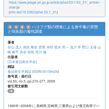
https://www.jstage.jst.go.jp/article/jshet/53/1/53_21/_article/-
char/ja/
(
info:doi/10.5362/jshet.53.1_21
)
ハコフグ類の喫食による食中毒の実態
4
0
0
0
と同魚類の毒性調査
著者
谷山 茂人
相良 剛史
西尾 幸郎
黒木 亮一
浅川 学
野口 玉雄
山
崎 脩平
高谷 智裕
荒川 修
出版者
[日本食品衛生学会]
雑誌
食品衛生学雑誌
(
ISSN:00156426
)
巻号頁・発行日
vol.50, no.5, pp.270-277, 2009
被引用文献数
16
1990年~2008年に,長崎県,宮崎県,三重県および鹿児島県でハ