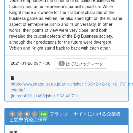
Veblen emphasized the scheme of so called Business vs.
Industry and an entrepreneur's parasitic position. While
Knight made allowance for the irrational character of the
business game as Veblen, he also shed light on the humane
aspect of entrepreneurship and its universality. In other
words, their points of view were very close, and both
revealed the crucial defects of the Big Business society,
although their predictions for the future were divergent.
Veblen and Knight stand back to back with each other.
2021-01-28 09:17:00
はてなブックマーク
1
https://www.jstage.jst.go.jp/article/jshet1963/42/42/42_42_71/_arti
char/ja/
(
info:doi/10.11498/jshet1963.42.71
)
フランク・ナイトにおける企業者
1
0
0
0
OA
と競争的経済秩序
著者