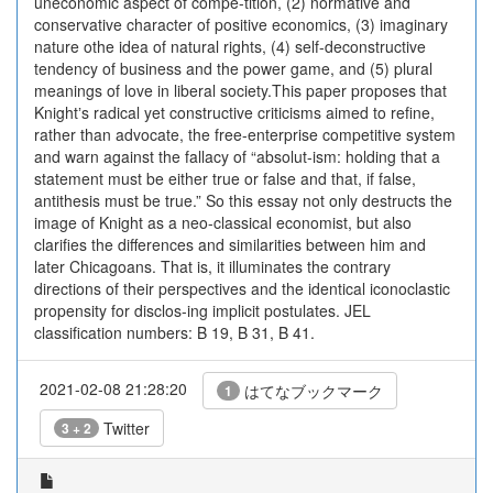
uneconomic aspect of compe-tition, (2) normative and
conservative character of positive economics, (3) imaginary
nature othe idea of natural rights, (4) self-deconstructive
tendency of business and the power game, and (5) plural
meanings of love in liberal society.This paper proposes that
Knightʼs radical yet constructive criticisms aimed to refine,
rather than advocate, the free-enterprise competitive system
and warn against the fallacy of “absolut-ism: holding that a
statement must be either true or false and that, if false,
antithesis must be true.” So this essay not only destructs the
image of Knight as a neo-classical economist, but also
clarifies the differences and similarities between him and
later Chicagoans. That is, it illuminates the contrary
directions of their perspectives and the identical iconoclastic
propensity for disclos-ing implicit postulates. JEL
classification numbers: B 19, B 31, B 41.
2021-02-08 21:28:20
はてなブックマーク
1
Twitter
3 + 2