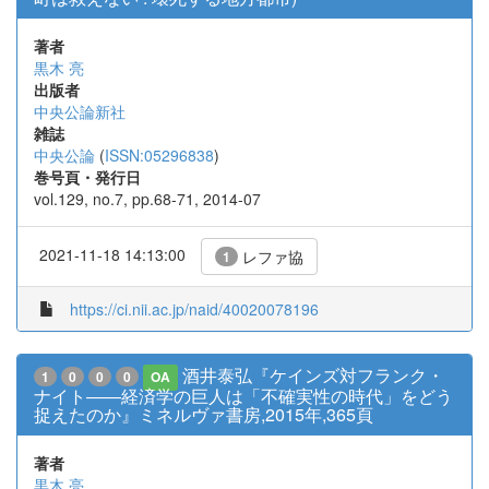
著者
黒木 亮
出版者
中央公論新社
雑誌
中央公論
(
ISSN:05296838
)
巻号頁・発行日
vol.129, no.7, pp.68-71, 2014-07
2021-11-18 14:13:00
レファ協
1
https://ci.nii.ac.jp/naid/40020078196
酒井泰弘『ケインズ対フランク・
1
0
0
0
OA
ナイト――経済学の巨人は「不確実性の時代」をどう
捉えたのか』ミネルヴァ書房,2015年,365頁
著者
黒木 亮