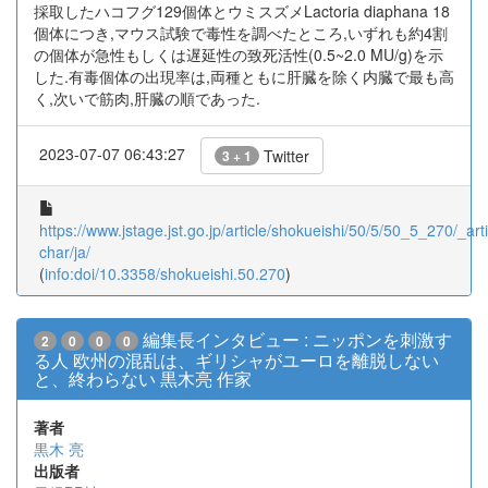
採取したハコフグ129個体とウミスズメLactoria diaphana 18
個体につき,マウス試験で毒性を調べたところ,いずれも約4割
の個体が急性もしくは遅延性の致死活性(0.5~2.0 MU/g)を示
した.有毒個体の出現率は,両種ともに肝臓を除く内臓で最も高
く,次いで筋肉,肝臓の順であった.
2023-07-07 06:43:27
Twitter
3 + 1
https://www.jstage.jst.go.jp/article/shokueishi/50/5/50_5_270/_arti
char/ja/
(
info:doi/10.3358/shokueishi.50.270
)
編集長インタビュー : ニッポンを刺激す
2
0
0
0
る人 欧州の混乱は、ギリシャがユーロを離脱しない
と、終わらない 黒木亮 作家
著者
黒木 亮
出版者