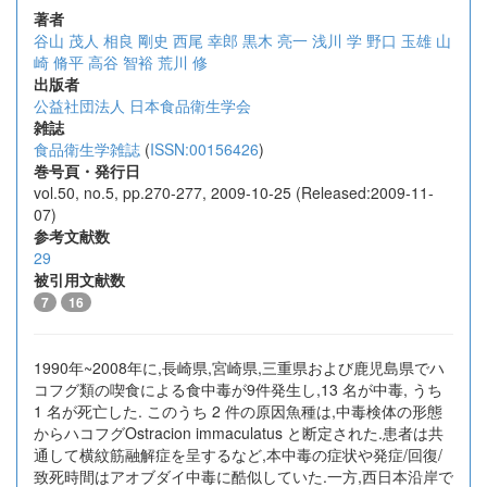
著者
谷山 茂人
相良 剛史
西尾 幸郎
黒木 亮一
浅川 学
野口 玉雄
山
崎 脩平
高谷 智裕
荒川 修
出版者
公益社団法人 日本食品衛生学会
雑誌
食品衛生学雑誌
(
ISSN:00156426
)
巻号頁・発行日
vol.50, no.5, pp.270-277, 2009-10-25 (Released:2009-11-
07)
参考文献数
29
被引用文献数
7
16
1990年~2008年に,長崎県,宮崎県,三重県および鹿児島県でハ
コフグ類の喫食による食中毒が9件発生し,13 名が中毒, うち
1 名が死亡した. このうち 2 件の原因魚種は,中毒検体の形態
からハコフグOstracion immaculatus と断定された.患者は共
通して横紋筋融解症を呈するなど,本中毒の症状や発症/回復/
致死時間はアオブダイ中毒に酷似していた.一方,西日本沿岸で