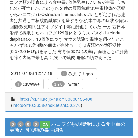
コフグ類の喫食による食中毒が9件発生し,13 名が中毒, うち
1 名が死亡した. このうち 2 件の原因魚種は,中毒検体の形態
からハコフグ<i>Ostracion immaculatus</i> と断定された.患
者は共通して横紋筋融解症を呈するなど,本中毒の症状や発症/
回復/致死時間はアオブダイ中毒に酷似していた.一方,西日本
沿岸で採取したハコフグ129個体とウミスズメ<i>Lactoria
diaphana</i> 18個体につき,マウス試験で毒性を調べたとこ
ろ,いずれも約4割の個体が急性もしくは遅延性の致死活性
(0.5~2.0 MU/g)を示した.有毒個体の出現率は,両種ともに肝臓
を除く内臓で最も高く,次いで筋肉,肝臓の順であった.
2011-07-06 12:47:18
教えて！goo
1
OKWave
Twitter
1
2 + 0
https://ci.nii.ac.jp/naid/130000135400
(
info:doi/10.3358/shokueishi.50.270
)
ハコフグ類の喫食による食中毒の
3
0
0
0
OA
実態と同魚類の毒性調査