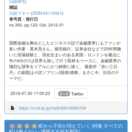
日経BP社
雑誌
日経マネー
(
ISSN:09119361
)
巻号頁・発行日
no.350, pp.122-124, 2012-01
国際金融を舞台としたビジネス小説で金融業界にもファンが
多い作家・黒木亮さん。都市銀行、証券会社などで23年間働
いた現場経験と、現在住まいのある英国・ロンドンを拠点に
年の4分の1は世界を旅して行う取材をベースに、金融業界の
熾烈な競争をリアルにかつ綿密に描く。 最新作『赤い三日
月』の副題は小説ソブリン(国債)債務。まさに今、注目のテ
ーマだ。
2019-07-20 17:00:23
Twitter
2 + 0
https://ci.nii.ac.jp/naid/40019080769
町から子供が消えていく (特集 すべての
1
0
0
0
町は救えない : 壊死する地方都市)