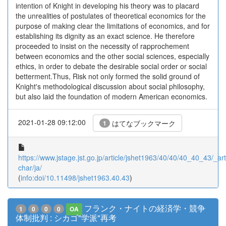
intention of Knight in developing his theory was to placard
the unrealities of postulates of theoretical economics for the
purpose of making clear the limitations of economics, and for
establishing its dignity as an exact science. He therefore
proceeded to insist on the necessity of rapprochement
between economics and the other social sciences, especially
ethics, in order to debate the desirable social order or social
betterment.Thus, Risk not only formed the solid ground of
Knight's methodological discussion about social philosophy,
but also laid the foundation of modern American economics.
2021-01-28 09:12:00
はてなブックマーク
1
https://www.jstage.jst.go.jp/article/jshet1963/40/40/40_40_43/_arti
char/ja/
(
info:doi/10.11498/jshet1963.40.43
)
フランク・ナイトの経済学・競争
1
0
0
0
OA
体制批判 : シカゴ"学派"再考