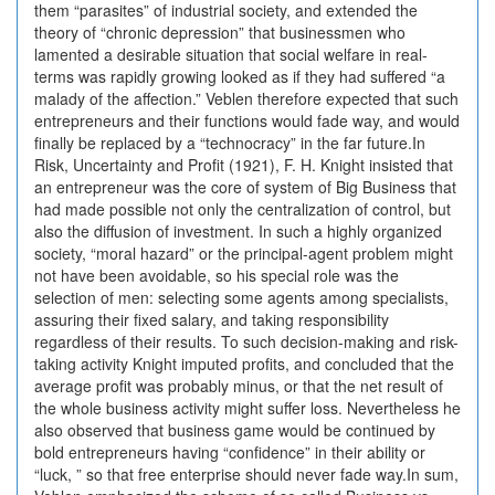
them “parasites” of industrial society, and extended the
theory of “chronic depression” that businessmen who
lamented a desirable situation that social welfare in real-
terms was rapidly growing looked as if they had suffered “a
malady of the affection.” Veblen therefore expected that such
entrepreneurs and their functions would fade way, and would
finally be replaced by a “technocracy” in the far future.In
Risk, Uncertainty and Profit (1921), F. H. Knight insisted that
an entrepreneur was the core of system of Big Business that
had made possible not only the centralization of control, but
also the diffusion of investment. In such a highly organized
society, “moral hazard” or the principal-agent problem might
not have been avoidable, so his special role was the
selection of men: selecting some agents among specialists,
assuring their fixed salary, and taking responsibility
regardless of their results. To such decision-making and risk-
taking activity Knight imputed profits, and concluded that the
average profit was probably minus, or that the net result of
the whole business activity might suffer loss. Nevertheless he
also observed that business game would be continued by
bold entrepreneurs having “confidence” in their ability or
“luck, ” so that free enterprise should never fade way.In sum,