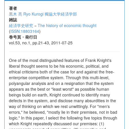
著者
黒木 亮
Ryo Kurogi
獨協大学経済学部
雑誌
経済学史研究 = The history of economic thought
(
ISSN:18803164
)
巻号頁・発行日
vol.53, no.1, pp.21-43, 2011-07-25
One of the most distinguished features of Frank Knight's
liberal thought seems to be his economic, political, and
ethical criticisms both of the case for and against the free-
enterprise competitive system. Through this multi-level,
polyangular analysis and on a resignation that the system
appears as the best or "least worst" as possible human
beings build on earth, Knight continued to identify many
defects in the system, and disclose many absurdities in the
way of thinking on which we rest unwittingly. For "men's
errors," he believed, "mostly lie in their premises, not in bad
logic." In this paper, I select the following five topics through
which Knight repeatedly discussed our premises: (1)