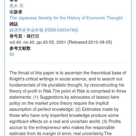
黒木 亮
出版者
The Japanese Society for the History of Economic Thought
雑誌
経済学史学会年報
(
ISSN:04534786
)
巻号頁・発行日
vol.40, no.40, pp.43-55, 2001 (Released:2010-08-05)
参考文献数
50
The thrust of this paper is to ascertain the theoretical base of
Knight's critical writings in social science, and to search out
fundamentals of his pluralistic thought, by reconstructing his
theory of profit in Risk.The point of Risk is comprised in three
statements: (1) Suggestions by advocates of laissez-faire
policy on the market price theory require the implicit
assumption of perfect knowledge; (2) Estimates made by
those who have only imperfect knowledge produce some
significant effects on a real and uncertain world; (3) Profits
accrue to the entrepreneur who makes the responsible
estimate from its margin of error, real uncertainty.The