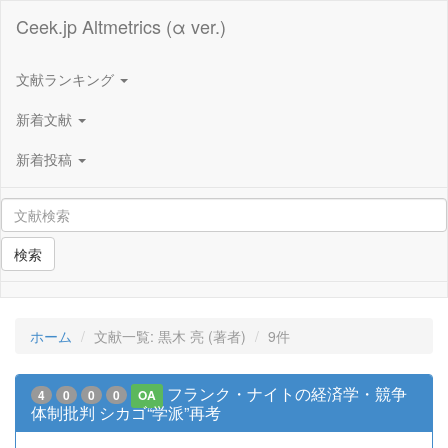
Ceek.jp Altmetrics (α ver.)
文献ランキング
新着文献
新着投稿
検索
ホーム
文献一覧: 黒木 亮 (著者)
9件
フランク・ナイトの経済学・競争
4
0
0
0
OA
体制批判 シカゴ“学派”再考