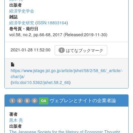
出版者
経済学史学会
雑誌
経済学史研究
(
ISSN:18803164
)
巻号頁・発行日
vol.58, no.2, pp.66-68, 2017 (Released:2019-11-30)
2021-01-28 11:52:00
はてなブックマーク
1
https://www.jstage.jst.go.jp/article/jshet/58/2/58_66/_article/-
char/ja/
(
info:doi/10.5362/jshet.58.2_66
)
ヴェブレンとナイトの企業者論
1
0
0
0
OA
著者
黒木 亮
出版者
The Japanese Society for the History of Economic Thought