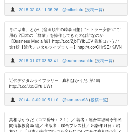
2015-02-08 11:35:26
@milestutu
(
投稿一覧
)
毒には毒、とか/（窪田順生の時事日想）“ヒトラー安倍”にご
用心!?日本の「群衆」を操作してきたのは誰なのか
【Business Media 誠】http://t.co/ZjbFYIbLCV 眞相はかうだ
第1輯【近代デジタルライブラリー】http://t.co/GHrSE7KJVN
2015-01-07 03:53:41
@euramasahide
(
投稿一覧
)
近代デジタルライブラリー - 真相はかうだ. 第1輯
http://t.co/Jb5GY8IUW1
2014-12-02 00:51:16
@santarou98
(
投稿一覧
)
真相はかうだ（コマ番号：２１）／ 著者：連合軍総司令部民
間情報教育局 編／ 出版者：聯合プレス社／ 出版年月日：昭
和21／ 「日本が南京で行つた蛮行についてその真相をお話く