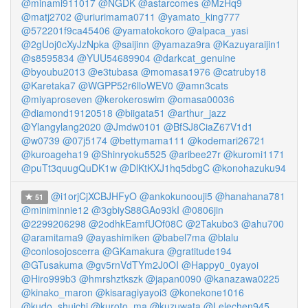
@minami911017
@NGDK
@astarcomes
@MzHq9
@matj2702
@uriurimama0711
@yamato_king777
@572201f9ca45406
@yamatokokoro
@alpaca_yasi
@2gUoj0cXyJzNpka
@saijinn
@yamaza9ra
@Kazuyaraijin1
@s8595834
@YUU54689904
@darkcat_genuine
@byoubu2013
@e3tubasa
@momasa1976
@catruby18
@Karetaka7
@WGPP52r6lloWEV0
@amn3cats
@miyaproseven
@kerokeroswim
@omasa00036
@diamond19120518
@biigata51
@arthur_jazz
@Ylangylang2020
@Jmdw0101
@BfSJ8CiaZ67V1d1
@w0739
@07j5174
@bettymama111
@kodemari26721
@kuroageha19
@Shinryoku5525
@aribee27r
@kuromi1171
@puTt3quugQuDK1w
@DlKtKXJ1hq5dbgC
@konohazuku94
@i1orjCjXCBJHFyO
@ankokunoouji5
@hanahana781
51
@miniminnie12
@3gbiyS88GAo93kI
@0806jin
@2299206298
@2odhkEamfUOf08C
@2Takubo3
@ahu700
@aramitama9
@ayashimiken
@babel7ma
@blalu
@conlosojoscerra
@GKamakura
@gratitude194
@GTusakuma
@gv5rnVdTYm2J0OI
@Happy0_0yayoi
@Hiro999b3
@hmrshztkszk
@japan0090
@kanazawa0225
@kinako_maron
@kisaragiyayoi3
@konekone1016
@kudo_shuichi
@kuroto_ma
@kuzuwata
@Lelechen945