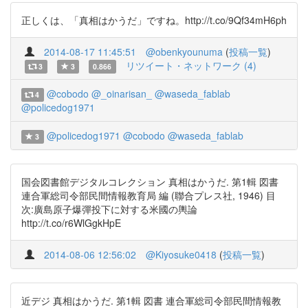
正しくは、「真相はかうだ」ですね。http://t.co/9Qf34mH6ph
2014-08-17 11:45:51
@obenkyounuma
(
投稿一覧
)
リツイート・ネットワーク (4)
3
3
0.866
@cobodo
@_oinarisan_
@waseda_fablab
4
@policedog1971
@policedog1971
@cobodo
@waseda_fablab
3
国会図書館デジタルコレクション 真相はかうだ. 第1輯 図書
連合軍総司令部民間情報教育局 編 (聯合プレス社, 1946) 目
次:廣島原子爆彈投下に対する米國の輿論
http://t.co/r6WlGgkHpE
2014-08-06 12:56:02
@Kiyosuke0418
(
投稿一覧
)
近デジ 真相はかうだ. 第1輯 図書 連合軍総司令部民間情報教