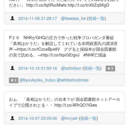
ださい」 http://t.co/fq5RvzMwfs http://t.co/tnX0Zq5KgD
2014-11-08 21:28:17
@itawasa_be
(
投稿一覧
)
P２９ NHKがGHQの圧力で作った戦争プロパガンダ番組
『真相はかうだ』を解説してくれている水間政憲氏の講演音
声→https://t.co/tCzoaBp48V ググると採録本が国会図書館
の頁で読める。→http://t.co/tIqxGErgvJ #NHK亡国論
2014-10-12 01:50:16
@zshinbun
(
投稿一覧
)
2
@kyuukyoku_hutuu
@whiteshrubrose
2
おぉ、 「眞相はかうだ」の台本？が 国会図書館ネットアーカ
イブで公開されとる・・ http://t.co/ARrQO7iGws
2014-10-07 23:09:06
@tmrystr
(
投稿一覧
)