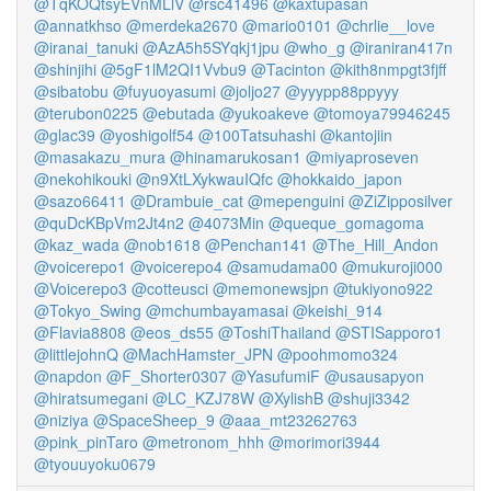
@TqKOQtsyEVnMLlV
@rsc41496
@kaxtupasan
@annatkhso
@merdeka2670
@mario0101
@chrlie__love
@iranai_tanuki
@AzA5h5SYqkj1jpu
@who_g
@iraniran417n
@shinjihi
@5gF1lM2QI1Vvbu9
@Tacinton
@kith8nmpgt3fjff
@sibatobu
@fuyuoyasumi
@joljo27
@yyypp88ppyyy
@terubon0225
@ebutada
@yukoakeve
@tomoya79946245
@glac39
@yoshigolf54
@100Tatsuhashi
@kantojiin
@masakazu_mura
@hinamarukosan1
@miyaproseven
@nekohikouki
@n9XtLXykwauIQfc
@hokkaido_japon
@sazo66411
@Drambuie_cat
@mepenguini
@ZiZipposilver
@quDcKBpVm2Jt4n2
@4073Min
@queque_gomagoma
@kaz_wada
@nob1618
@Penchan141
@The_Hill_Andon
@voicerepo1
@voicerepo4
@samudama00
@mukuroji000
@Voicerepo3
@cotteusci
@memonewsjpn
@tukiyono922
@Tokyo_Swing
@mchumbayamasai
@keishi_914
@Flavia8808
@eos_ds55
@ToshiThailand
@STISapporo1
@littlejohnQ
@MachHamster_JPN
@poohmomo324
@napdon
@F_Shorter0307
@YasufumiF
@usausapyon
@hiratsumegani
@LC_KZJ78W
@XylishB
@shuji3342
@niziya
@SpaceSheep_9
@aaa_mt23262763
@pink_pinTaro
@metronom_hhh
@morimori3944
@tyouuyoku0679