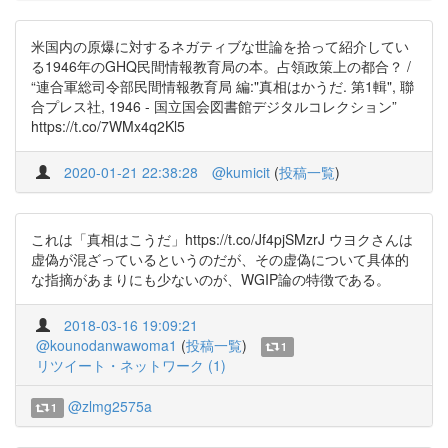
米国内の原爆に対するネガティブな世論を拾って紹介してい
る1946年のGHQ民間情報教育局の本。占領政策上の都合？ /
“連合軍総司令部民間情報教育局 編:"真相はかうだ. 第1輯", 聯
合プレス社, 1946 - 国立国会図書館デジタルコレクション”
https://t.co/7WMx4q2Kl5
2020-01-21 22:38:28
@kumicit
(
投稿一覧
)
これは「真相はこうだ」https://t.co/Jf4pjSMzrJ ウヨクさんは
虚偽が混ざっているというのだが、その虚偽について具体的
な指摘があまりにも少ないのが、WGIP論の特徴である。
2018-03-16 19:09:21
@kounodanwawoma1
(
投稿一覧
)
1
リツイート・ネットワーク (1)
@zlmg2575a
1