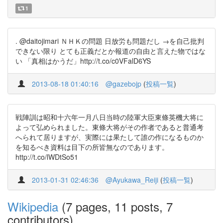
1
. @daitojimari ＮＨＫの問題 日放労も問題だし →を自己批判
できない限り とても正義だとか報道の自由と言えた物ではな
い 「真相はかうだ」http://t.co/c0VFalD6YS
2013-08-18 01:40:16
@gazebojp
(
投稿一覧
)
戦陣訓は昭和十六年一月八日当時の陸軍大臣東條英機大将に
よって弘められました。東條大将がその作者であると普通考
へられて居りますが、実際には果たして誰の作になるものか
を知るべき資料は目下の所皆無なのであります。
http://t.co/lWDtSo51
2013-01-31 02:46:36
@Ayukawa_Reiji
(
投稿一覧
)
Wikipedia
(7 pages, 11 posts, 7
contributors)