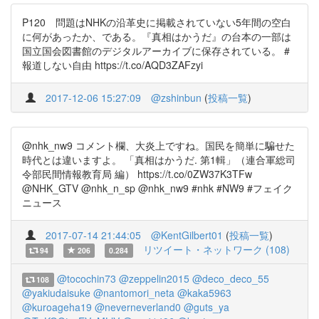
P120 問題はNHKの沿革史に掲載されていない5年間の空白
に何があったか、である。『真相はかうだ』の台本の一部は
国立国会図書館のデジタルアーカイブに保存されている。 #
報道しない自由 https://t.co/AQD3ZAFzyi
2017-12-06 15:27:09
@zshinbun
(
投稿一覧
)
@nhk_nw9 コメント欄、大炎上ですね。国民を簡単に騙せた
時代とは違いますよ。 「真相はかうだ. 第1輯」（連合軍総司
令部民間情報教育局 編） https://t.co/0ZW37K3TFw
@NHK_GTV @nhk_n_sp @nhk_nw9 #nhk #NW9 #フェイク
ニュース
2017-07-14 21:44:05
@KentGilbert01
(
投稿一覧
)
リツイート・ネットワーク (108)
94
206
0.284
@tocochin73
@zeppelin2015
@deco_deco_55
108
@yakiudaisuke
@nantomori_neta
@kaka5963
@kuroageha19
@neverneverland0
@guts_ya