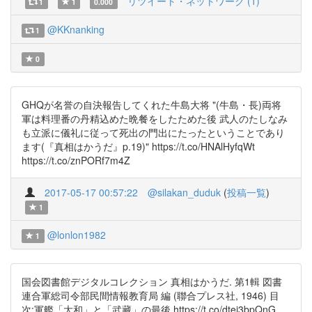
リツイート・ネットワーク (1)
1
1
0.000
@KKnanking
1
0
GHQが名誉の自決報告してくれた牛島大将 "(牛島・長)両将
軍は料理番の丹精込めた晩餐をしたためた後 武人のたしなみ
も立派に儀礼に従って死出の門出にたったということであり
ます(『真相はかうだ』p.19)" https://t.co/HNAlHyfqWt
https://t.co/znPORf7m4Z
2017-05-17 00:57:22
@silakan_duduk
(
投稿一覧
)
1
@lonlon1982
1
国会図書館デジタルコレクション 真相はかうだ. 第1輯 図書
連合軍総司令部民間情報教育局 編 (聯合プレス社, 1946) 目
次:軍艦「大和」と「武藏」の最後 https://t.co/dtei3bpQnG