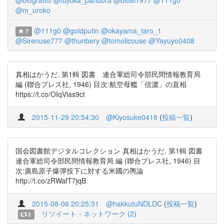
@blograffiti
@fujioka_pandora
@bluei1977
@111g0
@m_uroko
@111g0
@goldputin
@okayama_taro_1
7
@Sirenuse777
@thunbery
@tomolicouse
@Yayuyo0408
真相はかうだ. 第1輯 図書 連合軍総司令部民間情報教育局
編 (聯合プレス社, 1946) 目次:航空母艦「信濃」の直相
https://t.co/OIqVias9ct
2015-11-29 20:54:30
@Kiyosuke0418
(
投稿一覧
)
国会図書館デジタルコレクション 真相はかうだ. 第1輯 図書
連合軍総司令部民間情報教育局 編 (聯合プレス社, 1946) 目
次:廣島原子爆彈投下に対する米國の輿論
http://t.co/zRWafT7jqB
2015-08-06 20:25:31
@hakkutuNDLDC
(
投稿一覧
)
リツイート・ネットワーク (2)
2