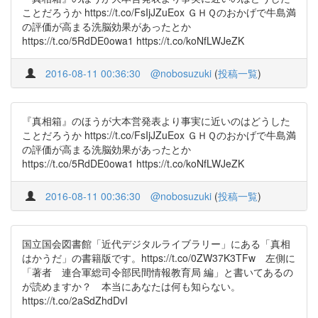
ことだろうか https://t.co/FsIjJZuEox ＧＨＱのおかげで牛島満
の評価が高まる洗脳効果があったとか
https://t.co/5RdDE0owa1 https://t.co/koNfLWJeZK
2016-08-11 00:36:30
@nobosuzuki
(
投稿一覧
)
『真相箱』のほうが大本営発表より事実に近いのはどうした
ことだろうか https://t.co/FsIjJZuEox ＧＨＱのおかげで牛島満
の評価が高まる洗脳効果があったとか
https://t.co/5RdDE0owa1 https://t.co/koNfLWJeZK
2016-08-11 00:36:30
@nobosuzuki
(
投稿一覧
)
国立国会図書館「近代デジタルライブラリー」にある「真相
はかうだ」の書籍版です。https://t.co/0ZW37K3TFw 左側に
「著者 連合軍総司令部民間情報教育局 編」と書いてあるの
が読めますか？ 本当にあなたは何も知らない。
https://t.co/2aSdZhdDvI