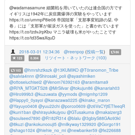
@wadamasamune 細菌戦を用いていたのは連合国の方です
イギリスは1942年に炭疽菌爆弾の実験をやっています
https://t.co/ummpP8ie08 帝国陸軍「支那事変戦跡の栞. 中
卷」には「支那軍が催涙ガスを使った」と書かれています
https://t.co/tzdvJrpKbu マニラ破壊も米がやったことです
https://t.co/td3SwaXquD
2018-03-01 12:34:36
@reenpop
(
投稿一覧
)
86
リツイート・ネットワーク (103)
123
0.304
@hmrshztkszk
@13KUMIKO
@T0ranomon_Tribe
103
@salvia4nnn
@Shirosaki_poli
@ayashimiken
@ottoseiuchisei2
@Venom76392163
@aramitama9
@RIYA_MTGKTS28
@MrSilvar
@tokujun86
@kanariah03
@Hiro999b3
@kuzuwata
@yymods
@migmhp1209
@Happy0_0yayoi
@kanazawa0225
@kinako_maron
@Yayuyo0408
@yuu22chi
@porco0609
@z6VsCYjtETfeeqR
@kuni1ban
@shirayukikujyou
@GTusakuma
@makaizerg3
@soulseed7890
@R182R314
@blalu
@3gbiyS88GAo93kI
@8kuzi
@ankokunoouji5
@milkyway1329920
@Gorgo191
@shago1024
@hiehie_no_mi
@newbanker59
@fe226688