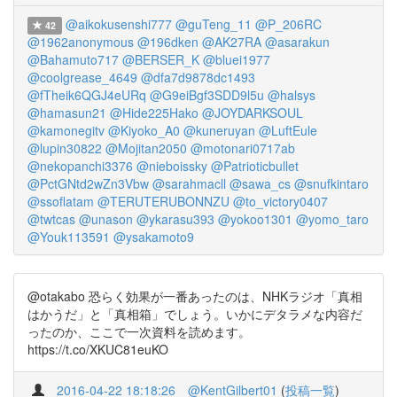
@aikokusenshi777
@guTeng_11
@P_206RC
42
@1962anonymous
@196dken
@AK27RA
@asarakun
@Bahamuto717
@BERSER_K
@bluei1977
@coolgrease_4649
@dfa7d9878dc1493
@fTheik6QGJ4eURq
@G9eiBgf3SDD9l5u
@halsys
@hamasun21
@Hide225Hako
@JOYDARKSOUL
@kamonegitv
@Kiyoko_A0
@kuneruyan
@LuftEule
@lupin30822
@Mojitan2050
@motonari0717ab
@nekopanchi3376
@nieboissky
@Patrioticbullet
@PctGNtd2wZn3Vbw
@sarahmacll
@sawa_cs
@snufkintaro
@ssoflatam
@TERUTERUBONNZU
@to_victory0407
@twtcas
@unason
@ykarasu393
@yokoo1301
@yomo_taro
@Youk113591
@ysakamoto9
@otakabo 恐らく効果が一番あったのは、NHKラジオ「真相
はかうだ」と「真相箱」でしょう。いかにデタラメな内容だ
ったのか、ここで一次資料を読めます。
https://t.co/XKUC81euKO
2016-04-22 18:18:26
@KentGilbert01
(
投稿一覧
)