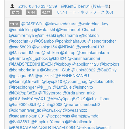
2016-08-10 23:45:39
@KentGilbert01
(
投稿一覧
)
リツイート・ネットワーク (88)
73
84
0.247
@DASEW01
@siawasedakara
@waterblue_key
88
@nonbiriking
@iwata_khl
@Emmanuel_Chanel
@sumiremiya
@smilesaki
@tosmama
@kohtaloh
@tocochin73
@CSambo
@ponkohaha000
@seniorbrother
@cao58020
@yoshigolf54
@NRc46
@yacchan0193
@MasaandMune
@rst_ken
@xh_up
@enmakamakura
@BBmtb
@q_qshock
@kh3824
@kanshaarunomi
@MADSPEEDINHEVEN
@kubbuy
@apollon4123
@biotoko1
@bomberkojima
@Chavern_Club
@lupin30822
@Ca2Only
@g_jaguar55
@quizzuki
@RENNENKANPU
@RunnigOnFaith
@jpycp810
@youmi_nag
@kitokunohito
@froschfonger
@k__r9
@LuftEule
@shinchito
@K8k7xpf3dZu
@RI2ytororo
@3rdtrainer_mk2
@DL8rihsPr0EyAX1
@VEoAy0pcfqBlOUZ
@chic_fisher
@hal9000s8bit
@Dmiag2008
@maruniumebachi3
@oldmanriver_tik
@cawakky
@loveashxxx
@sagaminokuni001
@pepecrysis
@amjgtpwmdd
@Sa0358T
@Empire_Yamato
@Patrioticbullet
@KADOATAMA
@GTR1HAZEL0084
@leikaras
@cmctti