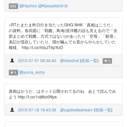
@Hachiro
@Kiyosuke0418
2
>RTたまたま昨日行き当たったGHQ-NHK「真相はこうだ」
の資料。各回題に「戦艦」鳥海(巡洋艦の語も見えるので「全
部まとめて戦艦」方式ではない)があったり「空母」「航母」
表記が混在していたり、国が噛んでも昔からやらかしていた
模様。 http://t.co/h0yJT6pYuO
2015-07-31 08:36:40
@tobe2nd
(
投稿一覧
)
1
@yuma_extra
1
真相はかうだ、はネット公開されてるのね あとで読んでみ
よう http://t.co/1vj8bz0Nya
2015-07-18 18:43:38
@captivatestream
(
投稿一覧
)