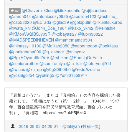
@Chavern_Club
@kitokunohito
@ojijisandesu
42
@amon044
@antoniocozy0925
@apollon4123
@ashimo_
@cao58020
@EcTada
@glac39
@goldputin
@iikunitsukuroo
@iwata_khl
@John_Doe_1964
@kako_ykm2
@Keinishi4
@KMoiW9QIBSJy03R
@kobayasi27
@lupin30822
@MADSPEEDINHEVEN
@mamemame0504
@minassyi_0106
@Mojitan2050
@nobomodon
@pokitasu
@ponkohaha000
@q_qshock
@relayerz
@RgxHOyamI9dtYoV
@rst_ken
@RunnigOnFaith
@seniorbrother
@sumiremiya
@ta_kar
@totoryouji911
@twtcas
@xh_up
@y0gS0th0th0
@YedoAzucino
@yoshigolf54
@yuking5
@Yumi01559917
『真相はかうだ』（または『真相箱』）の内容を採録した書
籍として、『眞相はかうだ（第1・2輯）』（1946年・1947
年、聯合國最高司令部民間情報教育局編、聯合プレス社
刊）、『眞相箱... https://t.co/GukE5j8zoX
2016-08-03 04:28:01
@takiyan
(
投稿一覧
)