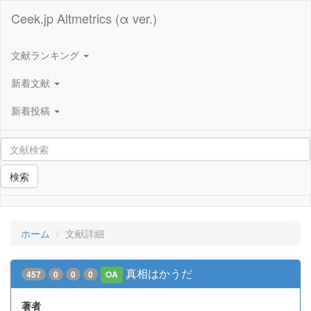
Ceek.jp Altmetrics (α ver.)
文献ランキング
新着文献
新着投稿
検索
ホーム
文献詳細
真相はかうだ
457
0
0
0
OA
著者