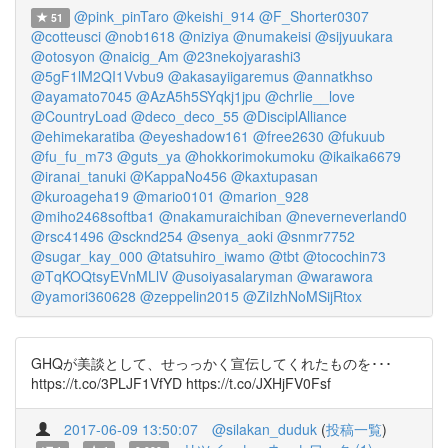
@pink_pinTaro
@keishi_914
@F_Shorter0307
51
@cotteusci
@nob1618
@niziya
@numakeisi
@sijyuukara
@otosyon
@naicig_Am
@23nekojyarashi3
@5gF1lM2QI1Vvbu9
@akasayiigaremus
@annatkhso
@ayamato7045
@AzA5h5SYqkj1jpu
@chrlie__love
@CountryLoad
@deco_deco_55
@DisciplAlliance
@ehimekaratiba
@eyeshadow161
@free2630
@fukuub
@fu_fu_m73
@guts_ya
@hokkorimokumoku
@ikaika6679
@iranai_tanuki
@KappaNo456
@kaxtupasan
@kuroageha19
@mario0101
@marion_928
@miho2468softba1
@nakamuraichiban
@neverneverland0
@rsc41496
@scknd254
@senya_aoki
@snmr7752
@sugar_kay_000
@tatsuhiro_iwamo
@tbt
@tocochin73
@TqKOQtsyEVnMLlV
@usoiyasalaryman
@warawora
@yamori360628
@zeppelin2015
@ZiIzhNoMSijRtox
GHQが美談として、せっっかく宣伝してくれたものを･･･
https://t.co/3PLJF1VfYD https://t.co/JXHjFV0Fsf
2017-06-09 13:50:07
@silakan_duduk
(
投稿一覧
)