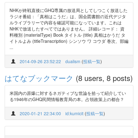
NHKが終戦直後にGHQ専属の放送局としてしつこく放送した
ラジオ番組：「真相はこうだ」は、国会図書館の近代デジタ
ルライブラリーで内容を確認可能になっています。これは
NHKで放送したすべてではありません。 詳細レコード： 資
料種別 (materialType) Book タイトル (title) 真相はかうだ タ
イトルよみ (titleTranscription) シンソウ ワ コウダ 巻次、部編
...
2014-09-26 23:52:22
dualism
(
投稿一覧
)
はてなブックマーク
(8 users, 8 posts)
米国内の原爆に対するネガティブな世論を拾って紹介してい
る1946年のGHQ民間情報教育局の本。占領政策上の都合？
2020-01-21 22:34:00
id:kumicit
(
投稿一覧
)