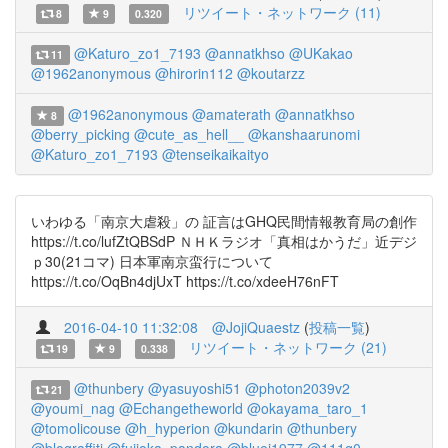
リツイート・ネットワーク (11)
8
9
0.320
@Katuro_zo1_7193
@annatkhso
@UKakao
11
@1962anonymous
@hirorin112
@koutarzz
@1962anonymous
@amaterath
@annatkhso
8
@berry_picking
@cute_as_hell__
@kanshaarunomi
@Katuro_zo1_7193
@tenseikaikaityo
いわゆる「南京大虐殺」の 証言はGHQ民間情報教育局の創作
https://t.co/lufZtQBSdP ＮＨＫラジオ「真相はかうだ」近デジ
ｐ30(21コマ) 日本軍南京蛮行について
https://t.co/OqBn4djUxT https://t.co/xdeeH76nFT
2016-04-10 11:32:08
@JojiQuaestz
(
投稿一覧
)
リツイート・ネットワーク (21)
19
9
0.338
@thunbery
@yasuyoshi51
@photon2039v2
21
@youmi_nag
@Echangetheworld
@okayama_taro_1
@tomolicouse
@h_hyperion
@kundarin
@thunbery