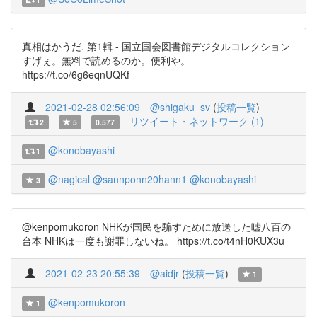
真相はかうだ. 第1輯 - 国立国会図書館デジタルコレクション
すげぇ。無料で読めるのか。便利や。
https://t.co/6g6eqnUQKf
2021-02-28 02:56:09
@shigaku_sv
(
投稿一覧
)
リツイート・ネットワーク (1)
2
5
0.577
@konobayashi
1
@nagical
@sannponn20hann1
@konobayashi
3
@kenpomukoron NHKが国民を騙すために放送した嘘八百の
台本 NHKは一度も謝罪しないね。 https://t.co/t4nH0KUX3u
2021-02-23 20:55:39
@aidjr
(
投稿一覧
)
1
@kenpomukoron
1