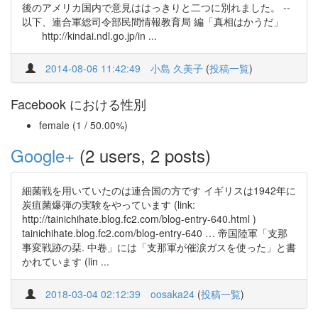
後のアメリカ国内で意見ははっきりと二つに別れました。 --
以下、連合軍総司令部民間情報教育局 編「真相はかうだ」
http://kindai.ndl.go.jp/in ...
2014-08-06 11:42:49
小島 久美子
(
投稿一覧
)
Facebook における性別
female (1 / 50.00%)
Google+
(2 users, 2 posts)
細菌戦を用いていたのは連合国の方です イギリスは1942年に
炭疽菌爆弾の実験をやっています (link:
http://tainichihate.blog.fc2.com/blog-entry-640.html )
tainichihate.blog.fc2.com/blog-entry-640 … 帝国陸軍「支那
事変戦跡の栞. 中卷」には「支那軍が催涙ガスを使った」と書
かれています (lin ...
2018-03-04 02:12:39
oosaka24
(
投稿一覧
)