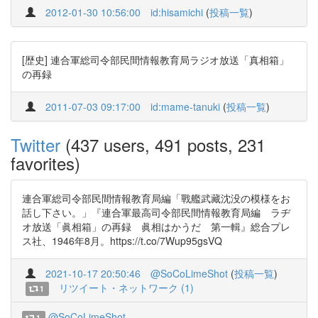
2012-01-30 10:56:00
id:hisamichi
(
投稿一覧
)
[歴史] 連合軍総司令部民間情報教育局ラジオ放送「真相箱」
の再録
2011-07-03 09:17:00
id:mame-tanuki
(
投稿一覧
)
Twitter
(437 users, 491 posts, 231
favorites)
連合軍総司令部民間情報教育局編「戰艦武藏沈没の模様をお
話し下さい。」『連合軍最高司令部民間情報教育局編 ラヂ
オ放送「眞相箱」の再録 眞相はかうだ 第一輯』総合プレ
ス社、1946年8月。https://t.co/7Wup95gsVQ
2021-10-17 20:50:46
@SoCoLimeShot
(
投稿一覧
)
リツイート・ネットワーク (1)
1
@SoCoLimeShot
1