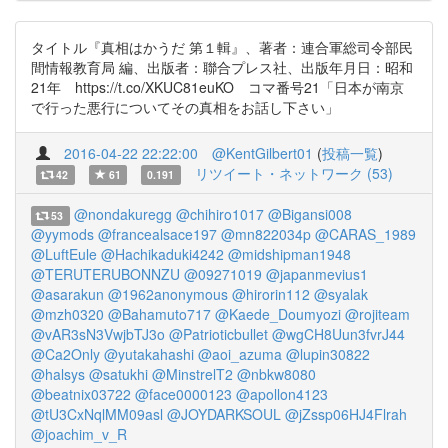
タイトル『真相はかうだ 第１輯』、著者：連合軍総司令部民
間情報教育局 編、出版者：聯合プレス社、出版年月日：昭和
21年 https://t.co/XKUC81euKO コマ番号21「日本が南京
で行った悪行についてその真相をお話し下さい」
2016-04-22 22:22:00
@KentGilbert01
(
投稿一覧
)
リツイート・ネットワーク (53)
42
61
0.191
@nondakuregg
@chihiro1017
@Bigansi008
53
@yymods
@francealsace197
@mn822034p
@CARAS_1989
@LuftEule
@Hachikaduki4242
@midshipman1948
@TERUTERUBONNZU
@09271019
@japanmevius1
@asarakun
@1962anonymous
@hirorin112
@syalak
@mzh0320
@Bahamuto717
@Kaede_Doumyozi
@rojiteam
@vAR3sN3VwjbTJ3o
@Patrioticbullet
@wgCH8Uun3fvrJ44
@Ca2Only
@yutakahashi
@aoi_azuma
@lupin30822
@halsys
@satukhi
@MinstrelT2
@nbkw8080
@beatnix03722
@face0000123
@apollon4123
@tU3CxNqlMM09asl
@JOYDARKSOUL
@jZssp06HJ4Flrah
@joachim_v_R