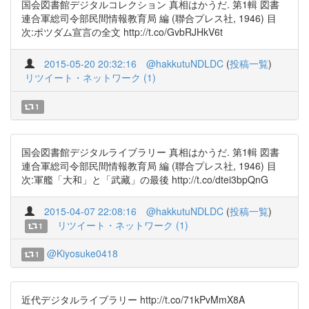
国会図書館デジタルコレクション 真相はかうだ. 第1輯 図書
連合軍総司令部民間情報教育局 編 (聯合プレス社, 1946) 目
次:ポツダム宣言の全文 http://t.co/GvbRJHkV6t
2015-05-20 20:32:16
@hakkutuNDLDC
(
投稿一覧
)
リツイート・ネットワーク (1)
1
国会図書館デジタルライブラリー 真相はかうだ. 第1輯 図書
連合軍総司令部民間情報教育局 編 (聯合プレス社, 1946) 目
次:軍艦「大和」と「武藏」の最後 http://t.co/dtei3bpQnG
2015-04-07 22:08:16
@hakkutuNDLDC
(
投稿一覧
)
リツイート・ネットワーク (1)
1
@Kiyosuke0418
1
近代デジタルライブラリー http://t.co/71kPvMmX8A