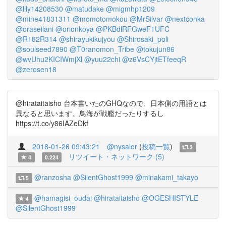
@lily14208530
@matudake
@migmhp1209
@mine41831311
@momotomokou
@MrSilvar
@nextconka
@oraseilani
@orionkoya
@PKBdlRFGweF1UFC
@R182R314
@shirayukikujyou
@Shirosaki_poli
@soulseed7890
@T0ranomon_Tribe
@tokujun86
@wvUhu2KICIWmjXl
@yuu22chi
@z6VsCYjtETfeeqR
@zerosen18
@hirataitaisho 台本書いたのGHQなので、日本側の用語とは
異なると思います。鳥海が戦艦だったりするし
https://t.co/y86IAZeDkf
2018-01-26 09:43:21
@nysalor
(
投稿一覧
)
3
リツイート・ネットワーク (5)
4
0.224
@ranzosha
@SilentGhost1999
@minakami_takayo
5
@hamagisi_oudai
@hirataitaisho
@OGESHISTYLE
4
@SilentGhost1999