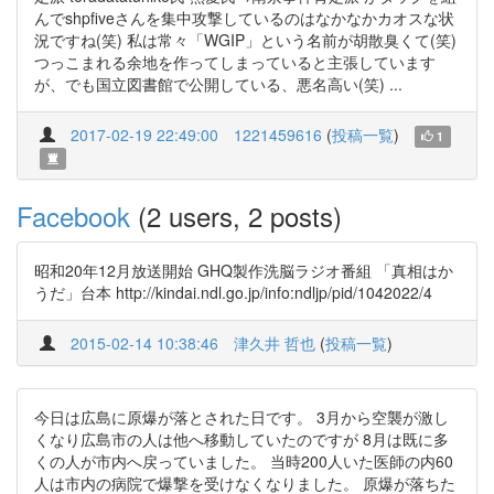
んでshpfiveさんを集中攻撃しているのはなかなかカオスな状
況ですね(笑) 私は常々「WGIP」という名前が胡散臭くて(笑)
つっこまれる余地を作ってしまっていると主張しています
が、でも国立図書館で公開している、悪名高い(笑) ...
2017-02-19 22:49:00
1221459616
(
投稿一覧
)
1
Facebook
(2 users, 2 posts)
昭和20年12月放送開始 GHQ製作洗脳ラジオ番組 「真相はか
うだ」台本 http://kindai.ndl.go.jp/info:ndljp/pid/1042022/4
2015-02-14 10:38:46
津久井 哲也
(
投稿一覧
)
今日は広島に原爆が落とされた日です。 3月から空襲が激し
くなり広島市の人は他へ移動していたのですが 8月は既に多
くの人が市内へ戻っていました。 当時200人いた医師の内60
人は市内の病院で爆撃を受けなくなりました。 原爆が落ちた