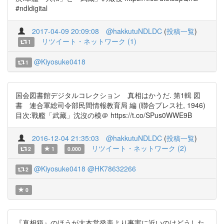
#ndldigital
2017-04-09 20:09:08
@hakkutuNDLDC
(
投稿一覧
)
リツイート・ネットワーク (1)
1
@Kiyosuke0418
1
国会図書館デジタルコレクション 真相はかうだ. 第1輯 図
書 連合軍総司令部民間情報教育局 編 (聯合プレス社, 1946)
目次:戰艦「武藏」沈沒の模＠ https://t.co/SPus0WWE9B
2016-12-04 21:35:03
@hakkutuNDLDC
(
投稿一覧
)
リツイート・ネットワーク (2)
2
1
0.000
@Kiyosuke0418
@HK78632266
2
0
『真相箱』のほうが大本営発表より事実に近いのはどうした