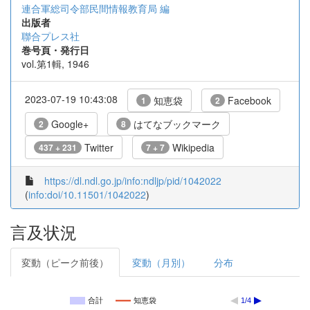
連合軍総司令部民間情報教育局 編
出版者
聯合プレス社
巻号頁・発行日
vol.第1輯, 1946
2023-07-19 10:43:08
知恵袋
Facebook
1
2
Google+
はてなブックマーク
2
8
Twitter
Wikipedia
437 + 231
7 + 7
https://dl.ndl.go.jp/info:ndljp/pid/1042022
(
info:doi/10.11501/1042022
)
言及状況
変動（ピーク前後）
変動（月別）
分布
合計
知恵袋
1/4