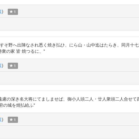
覧
)
1
Q "富士のすそ野へ出陣なされ悉く焼き払ひ、にら山・山中迄はたらき、同月十七日に三島を焼
衆の家 皆 焼つるに、"
覧
)
1
prkudn "信玄公遠慮の深き名大将にてましませば、御小人頭二人・廿人衆頭二
府の城を焼払給ふ"
覧
)
1