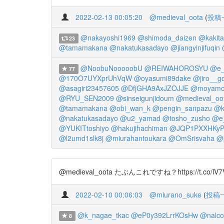
2022-02-13 00:05:20
@medieval_oota
(
投稿
@nakayoshi1969
@shimoda_daizen
@kakit
23
@tamamakana
@nakatukasadayo
@jiangyinjifuqin
@NoobuNooooobU
@REIWAHOROSYU
@e_
77
@170O7UYXprUhVqW
@oyasumi89dake
@jiro__g
@asagiri23457605
@DfjGHA9AxJZOJJE
@moyamo
@RYU_SEN2009
@sinseigunjidoum
@medieval_oo
@tamamakana
@obi_wan_k
@pengin_sanpazu
@k
@nakatukasadayo
@u2_yamad
@tosho_zusho
@e
@YUKITtoshiyo
@hakujihachiman
@JQP1PXXHKyP
@l2umd1slk8j
@miurahantoukara
@OmSrisvaha
@
@medieval_oota たぶんこれですね？https://t.co/lV
2022-02-10 00:06:03
@miurano_suke
(
投稿
@k_nagae_tkac
@eP0y392LrrKOsHw
@nalco
8