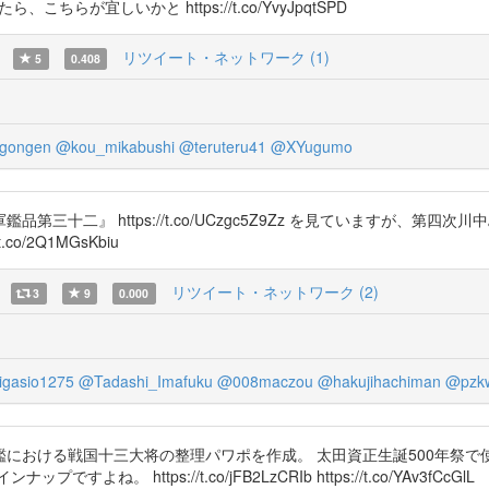
こちらが宜しいかと https://t.co/YvyJpqtSPD
リツイート・ネットワーク (1)
5
0.408
igongen
@kou_mikabushi
@teruteru41
@XYugumo
三十二』 https://t.co/UCzgc5Z9Zz を見ていますが、第
/2Q1MGsKbiu
リツイート・ネットワーク (2)
3
9
0.000
gasio1275
@Tadashi_Imafuku
@008maczou
@hakujihachiman
@pzk
における戦国十三大将の整理パワポを作成。 太田資正生誕500年祭
https://t.co/jFB2LzCRIb https://t.co/YAv3fCcGlL