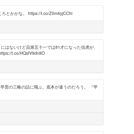
tps://t.co/Z0m6yjCChi
まにはないけど品第五十一では81才になった信虎が、
co/HQsfV9dn8O
、北条早雲の三略の話に飛ぶ。底本が違うのだろう。 『甲