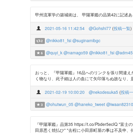
甲州流軍学の築城術は、 甲陽軍鑑の品第42に記述あり https://t.
2021-05-16 11:42:54
@Gohshi77
(
投稿一覧
)
@nikko81_fsi
@suginamibgc
2
@quyi_k
@namago59
@nikko81_fsi
@adm45
6
おっと、『甲陽軍鑑』16品へのリンクを張り間違えた。 『甲
く物なり、此子細は人の血にて矢印落ちぬ故なり、
2021-02-19 10:00:20
@nekodesuka5
(
投稿
@ohutwun_05
@haneko_tweet
@iwaan82310
3
『甲陽軍鑑』品第35 https://t.co/Pbder5ecI
田原悉く焼払ひ" "去程に小田原町屋の事は不及申、侍