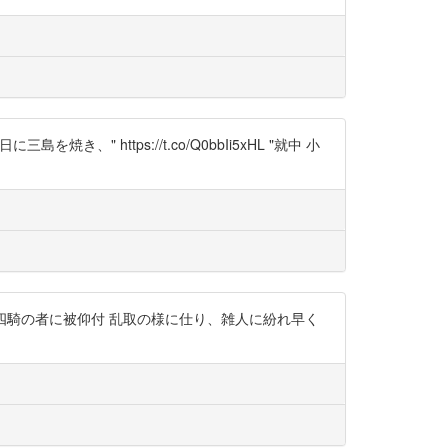
き、" https://t.co/Q0bbIi5xHL "就中 小
人合せて四騎の者に被仰付 乱取の様に仕り、雑人に紛れ早く