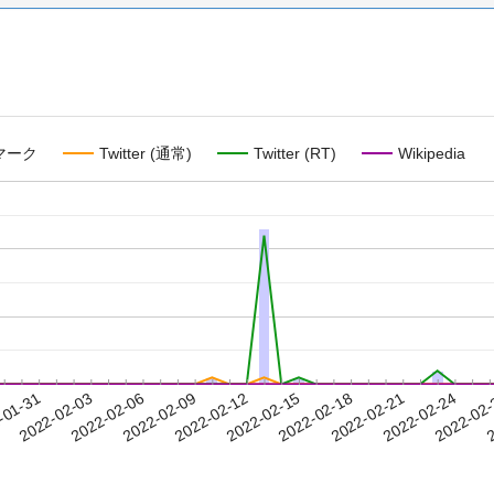
マーク
Twitter (通常)
Twitter (RT)
Wikipedia
2022-02-21
2022-02-24
2022-02
-01-31
2
2022-02-03
2022-02-06
2022-02-09
2022-02-12
2022-02-15
2022-02-18