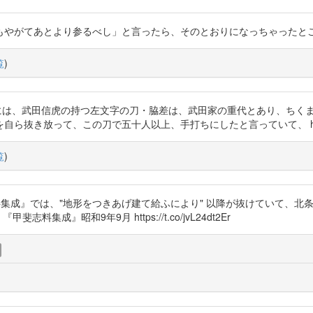
あとより参るべし」と言ったら、そのとおりになっちゃったところとかかな。 ht
覧
)
第三には、武田信虎の持つ左文字の刀・脇差は、武田家の重代とあり、ちく
放って、この刀で五十人以上、手打ちにしたと言っていて、 https://t.
覧
)
甲斐志料集成』では、"地形をつきあげ建て給ふにより" 以降が抜けていて
 『甲斐志料集成』昭和9年9月 https://t.co/jvL24dt2Er