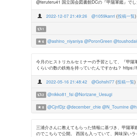
@teruteru41 国立国会図書館DCの『甲陽軍鑑』でしたら、
2022-12-07 21:49:26
@1059kanri
(
投稿一覧
)
1
@ashino_niyaniya
@PoronGreen
@toushoda
6
今月のヒストリカルセミナーの予習として、『甲陽軍鑑品第
くらいの数の鉄炮を持っていたんですかね？ https://t.co
2022-05-16 21:48:42
@Gohshi77
(
投稿一覧
)
@nikko81_fsi
@Norizane_Uesugi
2
@CjnfDjz
@december_chie
@N_Toumine
@hi
8
三浦介さんに教えてもらった情報に基づき、甲陽軍鑑
のでこちらで公開。 西国も入っていて、興味深いラインナップですよね。 