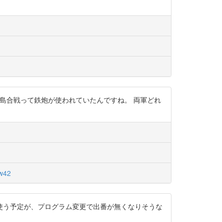
四次川中島合戦って鉄炮が使われていたんですね。 両軍どれ
w42
で使う予定が、プログラム変更で出番が無くなりそうな