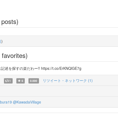
 posts)
覧
)
favorites)
楽だわー!! https://t.co/ErKNQlGE7g
)
リツイート・ネットワーク (1)
1
6
0.000
bura19
@KawadaVillage