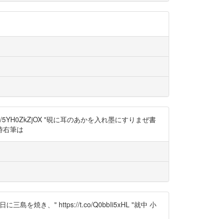
/5YH0ZkZjOX "硯に耳のあかを入れ墨にすりまぜ書
時右筆は
き、" https://t.co/Q0bbIi5xHL "就中 小