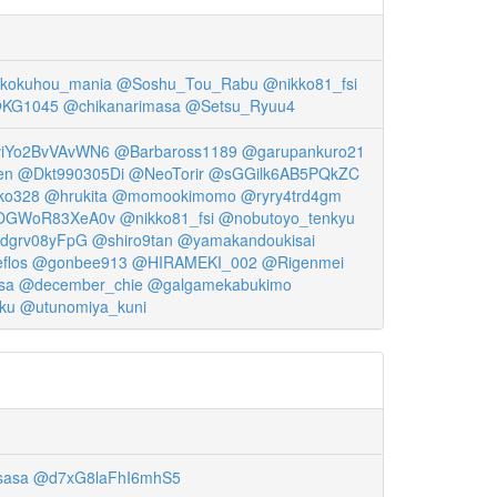
kokuhou_mania
@Soshu_Tou_Rabu
@nikko81_fsi
KG1045
@chikanarimasa
@Setsu_Ryuu4
iYo2BvVAvWN6
@Barbaross1189
@garupankuro21
en
@Dkt990305Di
@NeoTorir
@sGGilk6AB5PQkZC
ko328
@hrukita
@momookimomo
@ryry4trd4gm
OGWoR83XeA0v
@nikko81_fsi
@nobutoyo_tenkyu
dgrv08yFpG
@shiro9tan
@yamakandoukisai
flos
@gonbee913
@HIRAMEKI_002
@Rigenmei
sa
@december_chie
@galgamekabukimo
ku
@utunomiya_kuni
sasa
@d7xG8laFhI6mhS5