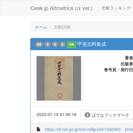
Ceek.jp Altmetrics (α ver.)
文献ランキング
ホーム
文献詳細
甲斐志料集成
69
0
0
0
OA
著者
出版者
巻号頁・発行日
2023-07-15 21:06:18
はてなブックマーク
1
https://dl.ndl.go.jp/info:ndljp/pid/1240963
(
inf