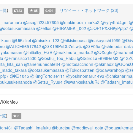
一覧
)
リツイート・ネットワーク (23)
23
85
0.404
a_marumaru
@asagiri23457605
@makimura_marku2
@ryry4trd4gm
@
@ootasukemasasa
@zeflos
@HIRAMEKI_002
@JQP1PXXHKyPpfp7
@
ikuon
@UiKzizel
@raisoku_123
@hikisimousa
@nakayoshi1969
@Ddv
oro
@ALICE56517842
@GK19tPnDb7nLwj4
@GP05a
@shimoda_daiz
yakumasan
@initialky_PGB
@makimura_marku2
@QXogln
@marune
ta
@Fransisco1530
@Soshu_Tou_Rabu
@SS5rdLaE699HeM3
@12Z
ita_kita_san
@tanemunedate34
@motosacchonn
@akmad2
@GOhsU
_mado_takara
@ootasukemasasa
@Tokiospatzen
@odawarahojo
@ze
pfp7
@KG1045
@KingTortoise111
@yoshinomaru1492
@chikanarima
pukusukenanoda
@Setsu_Ryuu4
@swankeikanJuRJ
@Tadashi_Imafu
7VKXdMe6
一覧
)
8
ten461
@Tadashi_Imafuku
@buretsu
@medieval_oota
@ootasukema