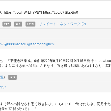
co/FWrEFYVBYf https://t.co/o7JjfqbBq0
リツイート・ネットワーク (2)
2
9
0.289
hk
@008maczou
@saemonhiguchi
斐志料集成』9巻 昭和9年9月10日印刷 9月15日発行 https://t.co
是により耳撹き硯の道具に入るなり、置き様は絵図にあらはすなり、其
一覧
)
3
957
Q "富士のすそ野へ出陣なされ悉く焼き払ひ、にら山・山中迄はたらき、同月十七日に三島を焼
衆の家 皆 焼つるに、"