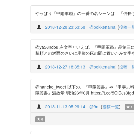
やっぱり『甲陽軍鑑』の一番の名シーンは、「信長もやがて
2018-12-28 23:53:58
@pokkenainai
(
投稿一
@ya56nobu 左文字といえば、『甲陽軍鑑』品
勝頼との対面のさいに座敷の床の間に置いた左文字を自ら抜き
2018-12-27 18:35:13
@pokkenainai
(
投稿一
@haneko_tweet 以下の、『甲陽叢書』や『
陽叢書』温故堂 明治26年6月 https://t.co/5QiDJs3fgd
2018-11-13 05:29:14
@9nf
(
投稿一覧
)
1
0