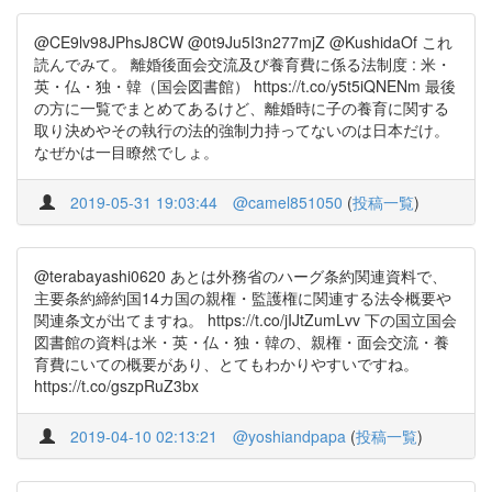
@CE9lv98JPhsJ8CW @0t9Ju5I3n277mjZ @KushidaOf これ
読んでみて。 離婚後面会交流及び養育費に係る法制度 : 米・
英・仏・独・韓（国会図書館） https://t.co/y5t5iQNENm 最後
の方に一覧でまとめてあるけど、離婚時に子の養育に関する
取り決めやその執行の法的強制力持ってないのは日本だけ。
なぜかは一目瞭然でしょ。
2019-05-31 19:03:44
@camel851050
(
投稿一覧
)
@terabayashi0620 あとは外務省のハーグ条約関連資料で、
主要条約締約国14カ国の親権・監護権に関連する法令概要や
関連条文が出てますね。 https://t.co/jIJtZumLvv 下の国立国会
図書館の資料は米・英・仏・独・韓の、親権・面会交流・養
育費にいての概要があり、とてもわかりやすいですね。
https://t.co/gszpRuZ3bx
2019-04-10 02:13:21
@yoshiandpapa
(
投稿一覧
)