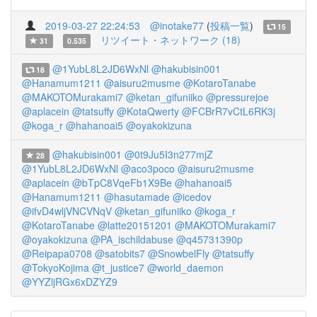
2019-03-27 22:24:53
@inotake77
(
投稿一覧
)
15
リツイート・ネットワーク (18)
31
0.535
@1YubL8L2JD6WxNl
@hakubisin001
18
@Hanamum1211
@aisuru2musme
@KotaroTanabe
@MAKOTOMurakami7
@ketan_gifuniiko
@pressurejoe
@aplacein
@tatsuffy
@KotaQwerty
@FCBrR7vCtL6RK3j
@koga_r
@hahanoai5
@oyakokizuna
@hakubisin001
@0t9Ju5I3n277mjZ
28
@1YubL8L2JD6WxNl
@aco3poco
@aisuru2musme
@aplacein
@bTpC8VqeFb1X9Be
@hahanoai5
@Hanamum1211
@hasutamade
@icedov
@ifvD4wljVNCVNqV
@ketan_gifuniiko
@koga_r
@KotaroTanabe
@latte20151201
@MAKOTOMurakami7
@oyakokizuna
@PA_ischildabuse
@q45731390p
@Reipapa0708
@satobits7
@SnowbelFly
@tatsuffy
@TokyoKojima
@t_justice7
@world_daemon
@YYZljRGx6xDZYZ9