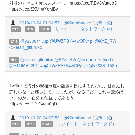
対派の方々にもオススメです。 https://t.co/RDvGVqu0gD
https://t.co/SXMmtYdMBv
2019-10-24 21:04:57
@StarsSmoke
(
投稿一覧
)
リツイート・ネットワーク (4)
4
5
0.816
@y26381153p
@UWZPB7V4wOPy1pl
@KYZ_RW
4
@ketan_gifuniiko
@ketan_gifuniiko
@KYZ_RW
@minpou_zatsudan
6
@STOMA220114
@UWZPB7V4wOPy1pl
@y26381153p
Twitter で海外の親権制度の話題を目にするたびに、皆さんお
詳しいなーと感心していましたが、なるほど、これを読めば
いいのか。 自分も勉強してみよう。
https://t.co/RDvGVqu0gD
2019-10-22 04:07:53
@StarsSmoke
(
投稿一覧
)
リツイート・ネットワーク (3)
3
10
0.548