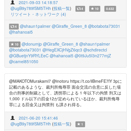
2021-09-03 14:18:57
@ugB9y789fSM5THh
(
投稿一覧
)
4
10
0.632
リツイート・ネットワーク (4)
@shaun1palmer
@Giraffe_Green_8
@botabota73031
4
@hahanoai5
@donumjp
@Giraffe_Green_8
@shaun1palmer
10
@botabota73031
@HegEXCjHVgZ6qc3
@schdirectcl
@GBuetjnY9RYLEeC
@hahanoai5
@0t9Ju5I3n277mjZ
@camel851050
@MAKOTOMurakami7 @inotoru https://t.co/ilBmeFE7lY 3pに
記載のあるような、裁判所侮辱罪 面会交流の合意に反した場
合の刑事的制裁として、誘拐罪による 1 年以下の拘禁 刑又は
1,000 ドル以下の罰金12が定められているほか、裁判所侮辱
罪による罰金又は拘禁刑 も課され得る。
2021-06-20 15:41:46
@ugB9y789fSM5THh
(
投稿一覧
)
1