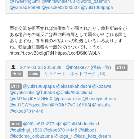
@TweetingGmr
@whitewhale100
@world_daemon
@yamabiko696
@yosuke07000537
@yuki1006papa
面会交流を拒否すれば無償奉仕が課されたり，裁判所命令が
ある場合その違反には裁判所侮辱として罰金が科される国も
ありますね。養育費の不払いへの対処もいろいろあります
ね。転居通知義務も一般的ではないでしょうか。
https://t.co/vB3x9gjTtN https://t.co/DSiI0lWpLN
2019-03-28 23:59:28
@inotake77
(
投稿一覧
)
13
リツイート・ネットワーク (13)
25
0.396
@yuki1006papa
@akasakahideshi
@kozawa
13
@oyakolinks
@Tuba56
@ChildAbductionJ
@uM7IqgJ0RtZGHeX
@pressurejoe
@Lonelymothers
@otITCWYqzcaJjnd
@FCBrR7vCtL6RK3j
@tatsuffy
@ekoo87014448
@0t9Ju5I3n277mjZ
@ChildAbductionJ
24
@daiichigi_1530
@ekoo87014448
@kiiboo1
@kodomo_onbuzuma
@koga_r
@kozi_kozi_dream