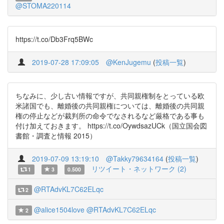
@STOMA220114
https://t.co/Db3Frq5BWc
2019-07-28 17:09:05
@KenJugemu
(
投稿一覧
)
ちなみに、少し古い情報ですが、共同親権制をとっている欧
米諸国でも、離婚後の共同親権については、離婚後の共同親
権の停止などが裁判所の命令でなされるなど厳格である事も
付け加えておきます。 https://t.co/OywdsazUCk（国立国会図
書館・調査と情報 2015）
2019-07-09 13:19:10
@Takky79634164
(
投稿一覧
)
リツイート・ネットワーク (2)
1
3
0.500
@RTAdvKL7C62ELqc
2
@alice1504love
@RTAdvKL7C62ELqc
2