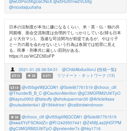
@wU3Poc5KgDaONoX
@a5Ru5frnw2VLb9g
@nicodaijuuhaha
日本の法制度が本当に嫌になるくらい、米・英・仏・独の共
同親権、面会交流制度は合理的でしっかりしている(韓も日本
より大分マシ)。 迅速な司法関与が前提であるが、やはり子
と一方の親を会わせないという行為は各国では犯罪に見え
る。民事・刑事共に厳しい罰則がある。
https://t.co/VrCZC5EoFP
2021-01-26 06:54:01
@ChildAbductionJ
(
投稿一覧
)
リツイート・ネットワーク (13)
13
35
0.571
@vI55qj4WjQCDAf1
@Soleil67761519
@choco_clif
13
@ThunderB_B_C
@CautionAtention
@gC3MGRlM2U9ITpO
@kayou0902
@tatsuffy
@shokupanman30
@Article9aaa
@outsuketenka1
@1994drive1
@catbirdwindmoon
@choco_clif
@vI55qj4WjQCDAf1
@Soleil67761519
34
@swaXYzFSCfkIdZn
@R12429507441
@Z4NfjLas2jHGTPM
@gC3MGRlM2U9ITpO
@pretender7x
@hky1716