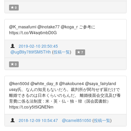
0
@K_masafumi @inotake77 @koga_r ご参考に
https://t.co/W4sq6mbD0G
2019-02-10 20:50:45
@ugB9y789fSM5THh
(
投稿一覧
)
7
0
@ken500d @white_day_8 @hakobune4 @saya_fairyland
ussy氏、なんの知見もないだろ。裁判所が関与せず届だけで
離婚できるのは日本くらいのもんだ。 離婚後面会交流及び養
育費に係る法制度 : 米・英・仏・独・韓（国会図書館）
https://t.co/y5t5iQNENm
2018-12-09 10:54:47
@camel851050
(
投稿一覧
)