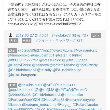
「離婚後も共同監護とされた場合には、子の最善の福祉に有
害でない限り、裁判所は主たる養育者ではない親に適切な面
会交流権を与えなければならない」 アメリカ（カリフォルニ
ア州）のところだけでもお読みになればよいのに。
https://t.co/vB3x9gjTtN https://t.co/PhnBcYyDBr
2019-03-27 21:13:01
@inotake77
(
投稿一覧
)
17
リツイート・ネットワーク (21)
33
0.402
@0t9Ju5I3n277mjZ
@oyakokizuna
@yukinamikato
21
@dmmomoko
@hakubisin001
@ketan_gifuniiko
@0t9Ju5I3n277mjZ
@pressurejoe
@yuki1006papa
@HappyBob88
@itoandya
@KotaroTanabe
@KotaQwerty
@ChildAbductionJ
@tatsuffy
@PA_ischildabuse
@hikita_bungorou
@hakubisin001
@NrE7Yduafn8241s
31
@0t9Ju5I3n277mjZ
@10CMA
@1fHT4SckTx1tc0O
@2299206298
@ChildAbductionJ
@dmmomoko
@ForeverMomOfCH
@HappyBob88
@harumakidayone
@icedov
@kodomo_onbuzuma
@koga_r
@KotaroTanabe
@kozy42802374
@KYZ_RW
@manabujinsei
@oyakokizuna