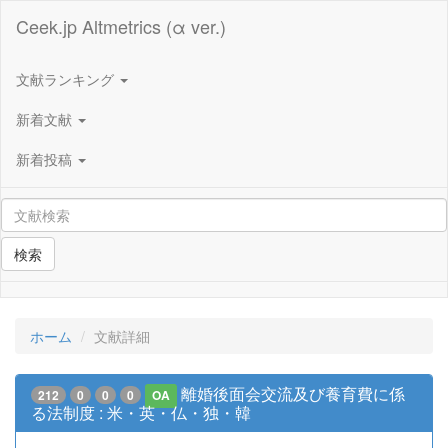
Ceek.jp Altmetrics (α ver.)
文献ランキング
新着文献
新着投稿
検索
ホーム
文献詳細
離婚後面会交流及び養育費に係
212
0
0
0
OA
る法制度 : 米・英・仏・独・韓