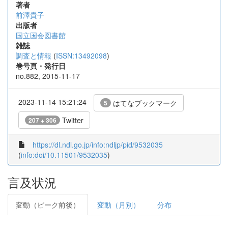
著者
前澤貴子
出版者
国立国会図書館
雑誌
調査と情報
(
ISSN:13492098
)
巻号頁・発行日
no.882, 2015-11-17
2023-11-14 15:21:24
はてなブックマーク
5
Twitter
207 + 306
https://dl.ndl.go.jp/info:ndljp/pid/9532035
(
info:doi/10.11501/9532035
)
言及状況
変動（ピーク前後）
変動（月別）
分布