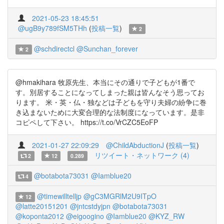
2021-05-23 18:45:51
@ugB9y789fSM5THh
(
投稿一覧
)
2
@schdirectcl
@Sunchan_forever
2
@hmakihara 牧原先生、本当にその通りで子どもが1番で
す。別居することになってしまった親は皆んなそう思ってお
ります。 米・英・仏・独などは子どもを守り夫婦の紛争に巻
き込まないために大変合理的な法制度になっています。是非
コピペして下さい。 https://t.co/VrCZC5EoFP
2021-01-27 22:09:29
@ChildAbductionJ
(
投稿一覧
)
リツイート・ネットワーク (4)
2
12
0.289
@botabota73031
@Iamblue20
4
@timewilltelljp
@gC3MGRlM2U9ITpO
12
@latte20151201
@jntcstdyjpn
@botabota73031
@koponta2012
@eigoogino
@Iamblue20
@KYZ_RW