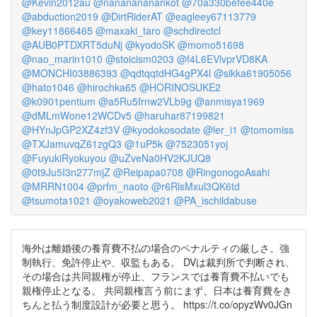
@Kevin2012au
@nananananankot
@70a330befee440e
@abduction2019
@DirtRiderAT
@eagleey67113779
@key11866465
@maxaki_taro
@schdirectcl
@AUB0PTDXRT5duNj
@kyodoSK
@momo51698
@nao_marin1010
@stoicism0203
@f4L6EVlvprVD8KA
@MONCHI03886393
@qdtqqtdHG4gPX4l
@sikka61905056
@hato1046
@hirochka65
@HORINOSUKE2
@k0901pentium
@a5Ru5frnw2VLb9g
@anmisya1969
@dMLmWone12WCDv5
@haruhar87199821
@HYnJpGP2XZ4zf3V
@kyodokosodate
@ler_i1
@tomomiss
@TXJamuvqZ61zgQ3
@1uP5k
@7523051yoj
@FuyukiRyokuyou
@uZveNa0HV2KJUQ8
@0t9Ju5I3n277mjZ
@Reipapa0708
@RingonogoAsahi
@MRRN1004
@prfm_naoto
@r6RlsMxul3QK6td
@tsumota1021
@oyakoweb2021
@PA_ischildabuse
海外は離婚後の養育費不払の場合のペナルティの厳しさ。強
制執行、免許停止や、収監もある。 DVは裁判所で判断され、
その場合は共同親権が停止、フランスでは養育費不払いでも
親権停止となる。 共同親権言う前にまず、日本は養育費をき
ちんと払う制度設計が必要と思う。 https://t.co/opyzWv0JGn