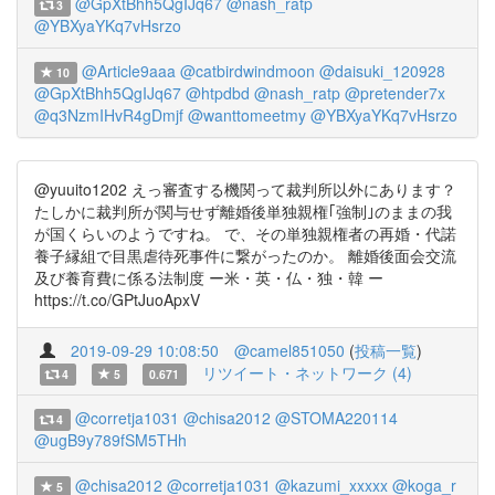
@GpXtBhh5QgIJq67
@nash_ratp
3
@YBXyaYKq7vHsrzo
@Article9aaa
@catbirdwindmoon
@daisuki_120928
10
@GpXtBhh5QgIJq67
@htpdbd
@nash_ratp
@pretender7x
@q3NzmIHvR4gDmjf
@wanttomeetmy
@YBXyaYKq7vHsrzo
@yuuito1202 えっ審査する機関って裁判所以外にあります？
たしかに裁判所が関与せず離婚後単独親権｢強制｣のままの我
が国くらいのようですね。 で、その単独親権者の再婚・代諾
養子縁組で目黒虐待死事件に繋がったのか。 離婚後面会交流
及び養育費に係る法制度 ー米・英・仏・独・韓 ー
https://t.co/GPtJuoApxV
2019-09-29 10:08:50
@camel851050
(
投稿一覧
)
リツイート・ネットワーク (4)
4
5
0.671
@corretja1031
@chisa2012
@STOMA220114
4
@ugB9y789fSM5THh
@chisa2012
@corretja1031
@kazumi_xxxxx
@koga_r
5