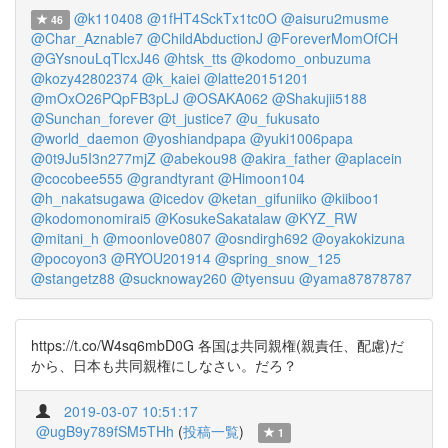
@k110408
@1fHT4SckTx1tc0O
@aisuru2musme
46
@Char_Aznable7
@ChildAbductionJ
@ForeverMomOfCH
@GYsnouLqTlcxJ46
@htsk_tts
@kodomo_onbuzuma
@kozy42802374
@k_kaiei
@latte20151201
@mOxO26PQpFB3pLJ
@OSAKA062
@Shakujii5188
@Sunchan_forever
@t_justice7
@u_fukusato
@world_daemon
@yoshiandpapa
@yuki1006papa
@0t9Ju5I3n277mjZ
@abekou98
@akira_father
@aplacein
@cocobee555
@grandtyrant
@Himoon104
@h_nakatsugawa
@icedov
@ketan_gifuniiko
@kiiboo1
@kodomonomirai5
@KosukeSakatalaw
@KYZ_RW
@mitani_h
@moonlove0807
@osndirgh692
@oyakokizuna
@pocoyon3
@RYOU201914
@spring_snow_125
@stangetz88
@sucknoway260
@tyensuu
@yama87878787
https://t.co/W4sq6mbD0G 各国は共同親権(親責任、配慮)だ
から、日本も共同親権にしなさい。だろ？
2019-03-07 10:51:17
@ugB9y789fSM5THh
(
投稿一覧
)
1