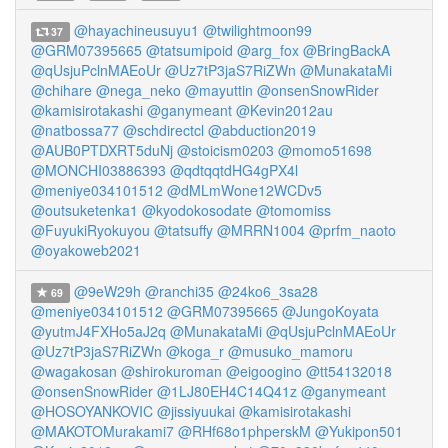
@hayachineusuyu1
@twilightmoon99
37
@GRM07395665
@tatsumipoid
@arg_fox
@BringBackA
@qUsjuPclnMAEoUr
@Uz7tP3jaS7RiZWn
@MunakataMi
@chihare
@nega_neko
@mayuttin
@onsenSnowRider
@kamisirotakashi
@ganymeant
@Kevin2012au
@natbossa77
@schdirectcl
@abduction2019
@AUB0PTDXRT5duNj
@stoicism0203
@momo51698
@MONCHI03886393
@qdtqqtdHG4gPX4l
@meniye034101512
@dMLmWone12WCDv5
@outsuketenka1
@kyodokosodate
@tomomiss
@FuyukiRyokuyou
@tatsuffy
@MRRN1004
@prfm_naoto
@oyakoweb2021
@9eW29h
@ranchi35
@24ko6_3sa28
69
@meniye034101512
@GRM07395665
@JungoKoyata
@yutmJ4FXHo5aJ2q
@MunakataMi
@qUsjuPclnMAEoUr
@Uz7tP3jaS7RiZWn
@koga_r
@musuko_mamoru
@wagakosan
@shirokuroman
@eigoogino
@tt54132018
@onsenSnowRider
@1LJ80EH4C14Q41z
@ganymeant
@HOSOYANKOVIC
@jissiyuukai
@kamisirotakashi
@MAKOTOMurakami7
@RHf68o1phperskM
@Yukipon501