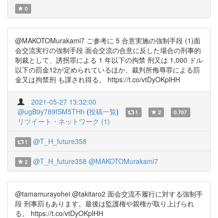
0
@MAKOTOMurakami7 ご参考に 5 合意実施の強制手段 (1)面
会交流実行の強制手段 面会交流の合意に反した場合の刑事的
制裁として、誘拐罪による 1 年以下の拘禁 刑又は 1,000 ドル
以下の罰金12が定められているほか、裁判所侮辱罪による罰
金又は拘禁刑 も課され得る。 https://t.co/vtDyOKplHH
2021-05-27 13:32:00
@ugB9y789fSM5THh
(
投稿一覧
)
1
2
0.707
リツイート・ネットワーク (1)
@T_H_future358
1
@T_H_future358
@MAKOTOMurakami7
2
@tamamurayohei @takitaro2 面会交流不履行に対する強制手
段 刑事罰もあります。最後は監護権や親権が取り上げられ
る。 https://t.co/vtDyOKplHH