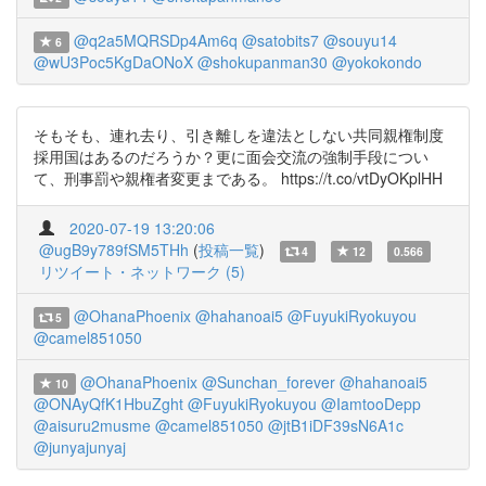
@q2a5MQRSDp4Am6q
@satobits7
@souyu14
6
@wU3Poc5KgDaONoX
@shokupanman30
@yokokondo
そもそも、連れ去り、引き離しを違法としない共同親権制度
採用国はあるのだろうか？更に面会交流の強制手段につい
て、刑事罰や親権者変更まである。 https://t.co/vtDyOKplHH
2020-07-19 13:20:06
@ugB9y789fSM5THh
(
投稿一覧
)
4
12
0.566
リツイート・ネットワーク (5)
@OhanaPhoenix
@hahanoai5
@FuyukiRyokuyou
5
@camel851050
@OhanaPhoenix
@Sunchan_forever
@hahanoai5
10
@ONAyQfK1HbuZght
@FuyukiRyokuyou
@IamtooDepp
@aisuru2musme
@camel851050
@jtB1iDF39sN6A1c
@junyajunyaj