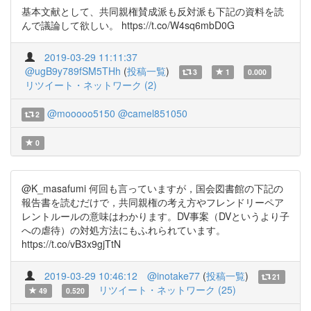
基本文献として、共同親権賛成派も反対派も下記の資料を読
んで議論して欲しい。 https://t.co/W4sq6mbD0G
2019-03-29 11:11:37
@ugB9y789fSM5THh
(
投稿一覧
)
3
1
0.000
リツイート・ネットワーク (2)
@mooooo5150
@camel851050
2
0
@K_masafumi 何回も言っていますが，国会図書館の下記の
報告書を読むだけで，共同親権の考え方やフレンドリーペア
レントルールの意味はわかります。DV事案（DVというより子
への虐待）の対処方法にもふれられています。
https://t.co/vB3x9gjTtN
2019-03-29 10:46:12
@inotake77
(
投稿一覧
)
21
リツイート・ネットワーク (25)
49
0.520