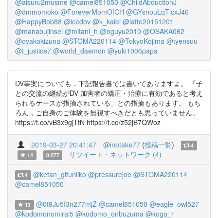
@aisuru2musme
@camel851050
@ChildAbductionJ
@dmmomoko
@ForeverMomOfCH
@GYsnouLqTlcxJ46
@HappyBob88
@icedov
@k_kaiei
@latte20151201
@manabujinsei
@mitani_h
@oguyu2010
@OSAKA062
@oyakokizuna
@STOMA220114
@TokyoKojima
@tyensuu
@t_justice7
@world_daemon
@yuki1006papa
DV事案についても，下記報告書では書いてありますよ。 「子
との交流の継続がDV 加害者の矯正・治療に有効であると考え
られるケースが指摘されている」との指摘もあります。 もち
ろん，ご自身のご体験を無視すべきだとも思っていません。
https://t.co/vB3x9gjTtN https://t.co/z52jB7QWoz
2019-03-27 20:41:47
@inotake77
(
投稿一覧
)
4
リツイート・ネットワーク (4)
14
0.277
@ketan_gifuniiko
@pressurejoe
@STOMA220114
4
@camel851050
@0t9Ju5I3n277mjZ
@camel851050
@eagle_owl527
13
@kodomonomirai5
@kodomo_onbuzuma
@koga_r