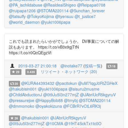
@PA_ischildabuse
@RealdealShigeo
@Reipapa0708
@ruipapa1206
@STOMA220114
@Sunchan_forever
@tatsuffy
@TokyoKojima
@tyensuu
@t_justice7
@world_daemon
@yuki1006papa
これでも読まれたらいかがでしょうか。 DV事案についての解
説もあります。 https://t.co/vB3x9gjTtN
https://t.co/r0QcQEgzVt
2019-03-27 21:00:18
@inotake77
(
投稿一覧
)
18
リツイート・ネットワーク (20)
29
0.439
@KURA44393432
@pacitokun
@uM7IqgJ0RtZGHeX
20
@hakubisin001
@yuki1006papa
@aisuru2musme
@ChildAbductionJ
@0t9Ju5I3n277mjZ
@JAbriUcR5kgyruV
@pressurejoe
@HappyBob88
@tmybj
@STOMA220114
@dmmomoko
@oyakokizuna
@FCBrR7vCtL6RK3j
@hakubisin001
@JAbriUcR5kgyruV
26
@0t9Ju5I3n277mjZ
@10CMA
@1fHT4SckTx1tc0O