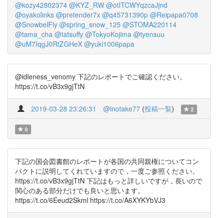
@kozy42802374
@KYZ_RW
@otITCWYqzcaJjnd
@oyakolinks
@pretender7x
@q45731390p
@Reipapa0708
@SnowbelFly
@spring_snow_125
@STOMA220114
@tama_cha
@tatsuffy
@TokyoKojima
@tyensuu
@uM7IqgJ0RtZGHeX
@yuki1006papa
@idleness_venomy 下記のレポートでご確認ください。
https://t.co/vB3x9gjTtN
2019-03-28 23:26:31
@inotake77
(
投稿一覧
)
2
0
下記の国会図書館のレポートが各国の共同親権についてコン
パクトに説明してくれていますので，一度ご参照ください。
https://t.co/vB3x9gjTtN 下記はもっと詳しいですが，長いので
関心のある部分だけでも良いと思います。
https://t.co/6Eeud2Skml https://t.co/A6XYKYbVJ3