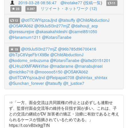
2019-03-28 08:56:47
@inotake77
(
投稿一覧
)
11
リツイート・ネットワーク (12)
23
0.397
@otITCWYqzcaJjnd
@tatsuffy
@ChildAbductionJ
12
@OSAKA062
@0t9Ju5I3n277mjZ
@daihouji_acp
@pressurejoe
@akasakahideshi
@camel851050
@Hanamum1211
@KotaroTanabe
@0t9Ju5I3n277mjZ
@96b785d96700416
19
@bTpC8VqeFb1X9Be
@ChildAbductionJ
@kodomo_onbuzuma
@KotaroTanabe
@latte20151201
@LHru2XMFAW4Vtse
@madarame
@manabujinsei
@michiko718
@mooooo5150
@OSAKA062
@otITCWYqzcaJjnd
@Reipapa0708
@shintax_shintax
@Sunchan_forever
@tatsuffy
@t_justice7
⇒「一方、面会交流は共同親権の停止とは必ずしも連動せ
ず、監督付面会交流等の維持を目指す国が多い。これは、子
との交流の継続がDV 加害者の矯正・治療に有効であると考え
られるケースが指摘されているためである。」
https://t.co/vB3x9gjTtN