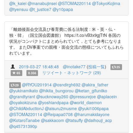
@k_kaiei
@manabujinsei
@STOMA220114
@TokyoKojima
@tyensuu
@t_justice7
@y10papa
「離婚後面会交流及び養育費に係る法制度 : 米・英・仏・
独・韓」（国立国会図書館） https://t.co/vB3x9gjTtN 各国の
状況がコンパクトにまとめられていて，とても参考になりま
す。 またDV事案での親権・面会交流の態様についてもふれら
れています。
2019-03-27 18:48:48
@inotake77
(
投稿一覧
)
25
リツイート・ネットワーク (29)
65
0.356
@RYOU201914
@osndirgh692
@akira_father
29
@yukinamikato
@hikita_bungorou
@ketan_gifuniiko
@grandtyrant
@sucknoway260
@pressurejoe
@aplacein
@oyakokizuna
@yoshiandpapa
@world_daemon
@ChildAbductionJ
@aisuru2musme
@yuki1006papa
@STOMA220114
@Reipapa0708
@harumakidayone
@KotaroTanabe
@sakkacom
@tatsuffy
@daihouji_acp
@q45731390p