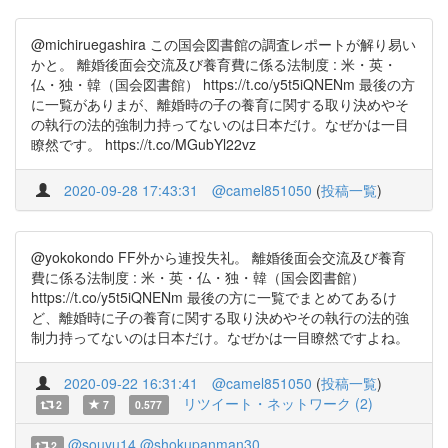
@michiruegashira この国会図書館の調査レポートが解り易い
かと。 離婚後面会交流及び養育費に係る法制度 : 米・英・
仏・独・韓（国会図書館） https://t.co/y5t5iQNENm 最後の方
に一覧がありまが、離婚時の子の養育に関する取り決めやそ
の執行の法的強制力持ってないのは日本だけ。なぜかは一目
瞭然です。 https://t.co/MGubYl22vz
2020-09-28 17:43:31
@camel851050
(
投稿一覧
)
@yokokondo FF外から連投失礼。 離婚後面会交流及び養育
費に係る法制度 : 米・英・仏・独・韓（国会図書館）
https://t.co/y5t5iQNENm 最後の方に一覧でまとめてあるけ
ど、離婚時に子の養育に関する取り決めやその執行の法的強
制力持ってないのは日本だけ。なぜかは一目瞭然ですよね。
2020-09-22 16:31:41
@camel851050
(
投稿一覧
)
リツイート・ネットワーク (2)
2
7
0.577
@souyu14
@shokupanman30
2