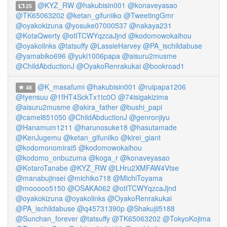
@KYZ_RW
@hakubisin001
@konaveyasao
25
@TK65063202
@ketan_gifuniiko
@TweetingGmr
@oyakokizuna
@yosuke07000537
@nakaya231
@KotaQwerty
@otITCWYqzcaJjnd
@kodomowokaihou
@oyakolinks
@tatsuffy
@LassieHarvey
@PA_ischildabuse
@yamabiko696
@yuki1006papa
@aisuru2musme
@ChildAbductionJ
@OyakoRenrakukai
@bookroad1
@K_masafumi
@hakubisin001
@ruipapa1206
48
@tyensuu
@1fHT4SckTx1tc0O
@74isigakizima
@aisuru2musme
@akira_father
@bushi_papi
@camel851050
@ChildAbductionJ
@genronjiyu
@Hanamum1211
@harunosuke18
@hasutamade
@KenJugemu
@ketan_gifuniiko
@kirei_giant
@kodomonomirai5
@kodomowokaihou
@kodomo_onbuzuma
@koga_r
@konaveyasao
@KotaroTanabe
@KYZ_RW
@LHru2XMFAW4Vtse
@manabujinsei
@michiko718
@MichiToyama
@mooooo5150
@OSAKA062
@otITCWYqzcaJjnd
@oyakokizuna
@oyakolinks
@OyakoRenrakukai
@PA_ischildabuse
@q45731390p
@Shakujii5188
@Sunchan_forever
@tatsuffy
@TK65063202
@TokyoKojima