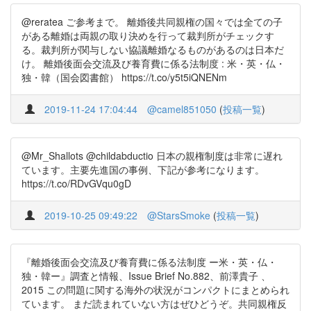
@reratea ご参考まで。 離婚後共同親権の国々では全ての子
がある離婚は両親の取り決めを行って裁判所がチェックす
る。裁判所が関与しない協議離婚なるものがあるのは日本だ
け。 離婚後面会交流及び養育費に係る法制度 : 米・英・仏・
独・韓（国会図書館） https://t.co/y5t5iQNENm
2019-11-24 17:04:44
@camel851050
(
投稿一覧
)
@Mr_Shallots @childabductio 日本の親権制度は非常に遅れ
ています。主要先進国の事例、下記が参考になります。
https://t.co/RDvGVqu0gD
2019-10-25 09:49:22
@StarsSmoke
(
投稿一覧
)
『離婚後面会交流及び養育費に係る法制度 ー米・英・仏・
独・韓ー』調査と情報、Issue Brief No.882、前澤貴子 、
2015 この問題に関する海外の状況がコンパクトにまとめられ
ています。 まだ読まれていない方はぜひどうぞ。共同親権反