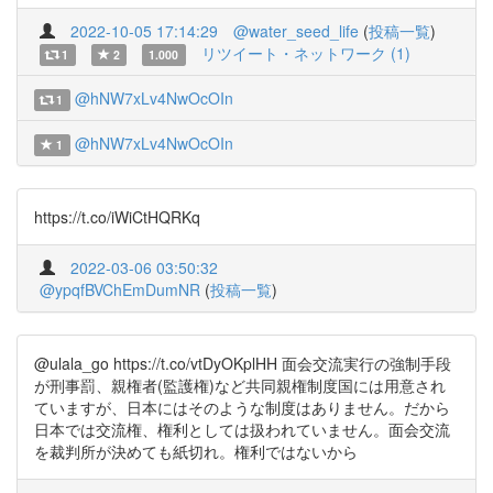
2022-10-05 17:14:29
@water_seed_life
(
投稿一覧
)
リツイート・ネットワーク (1)
1
2
1.000
@hNW7xLv4NwOcOIn
1
@hNW7xLv4NwOcOIn
1
https://t.co/iWiCtHQRKq
2022-03-06 03:50:32
@ypqfBVChEmDumNR
(
投稿一覧
)
@ulala_go https://t.co/vtDyOKplHH 面会交流実行の強制手段
が刑事罰、親権者(監護権)など共同親権制度国には用意され
ていますが、日本にはそのような制度はありません。だから
日本では交流権、権利としては扱われていません。面会交流
を裁判所が決めても紙切れ。権利ではないから