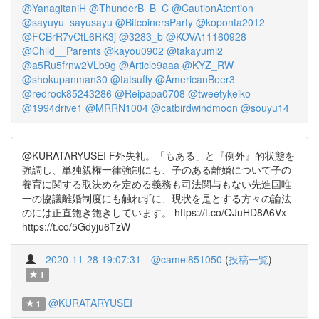
@YanagitaniH
@ThunderB_B_C
@CautionAtention
@sayuyu_sayusayu
@BitcoinersParty
@koponta2012
@FCBrR7vCtL6RK3j
@3283_b
@KOVA11160928
@Child__Parents
@kayou0902
@takayumi2
@a5Ru5frnw2VLb9g
@Article9aaa
@KYZ_RW
@shokupanman30
@tatsuffy
@AmericanBeer3
@redrock85243286
@Reipapa0708
@tweetykeiko
@1994drive1
@MRRN1004
@catbirdwindmoon
@souyu14
@KURATARYUSEI F外失礼。「もある」と『例外』的状態を
強調し、単独親権一律強制にも、子のある離婚について子の
養育に関する取決めを定める義務も司法関与もない先進国唯
一の協議離婚制度にも触れずに、現状を是とする方々の論法
のには正直飽き飽きしています。 https://t.co/QJuHD8A6Vx
https://t.co/5Gdyju6TzW
2020-11-28 19:07:31
@camel851050
(
投稿一覧
)
1
@KURATARYUSEI
1