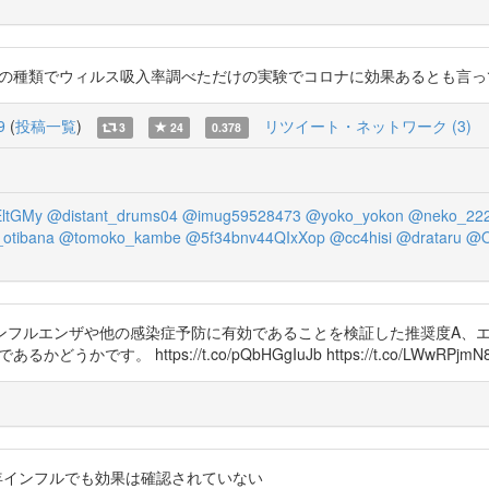
ぇ。 マスクの種類でウィルス吸入率調べただけの実験でコロナに効果あるとも
9
(
投稿一覧
)
リツイート・ネットワーク (3)
3
24
0.378
ltGMy
@distant_drums04
@imug59528473
@yoko_yokon
@neko_22
otibana
@tomoko_kambe
@5f34bnv44QIxXop
@cc4hisi
@drataru
@O
s マスク着用がインフルエンザや他の感染症予防に有効であることを検証した推奨
。 https://t.co/pQbHGgIuJb https://t.co/LWwRPjmN
ながら2009年インフルでも効果は確認されていない