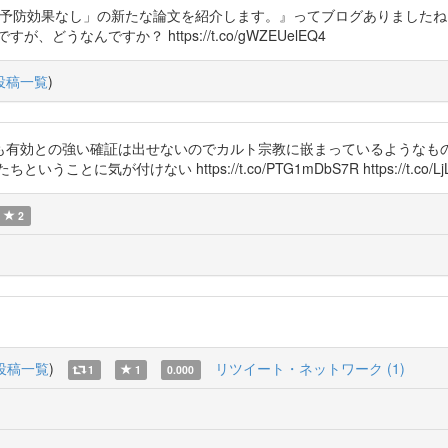
マスク着用に感染予防効果なし」の新たな論文を紹介します。』ってブログありま
なんですか？ https://t.co/gWZEUelEQ4
投稿一覧
)
も有効との強い確証は出せないのでカルト宗教に嵌まっているようなもの
付けない https://t.co/PTG1mDbS7R https://t.co/LjLz
2
投稿一覧
)
リツイート・ネットワーク (1)
1
1
0.000