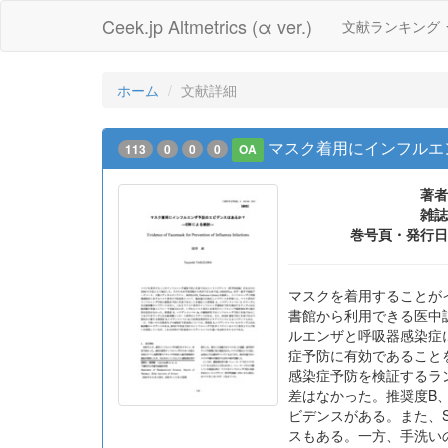
Ceek.jp Altmetrics (α ver.)
文献ランキング
ホーム
文献詳細
マスク着用にインフルエン
113
0
0
0
OA
著者
雑誌
巻号頁・発行日
マスクを着用することが
書館から利用できる医中誌, 
ルエンザと呼吸器感染症
症予防に有効であること
感染症予防を検証するラ
差はなかった。推奨度B
ビデンスがある。また、
スもある。一方、手洗い