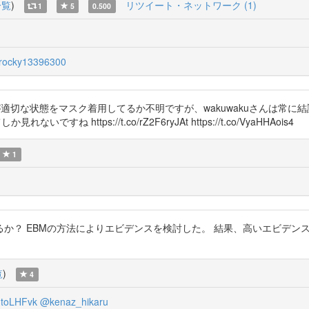
一覧
)
リツイート・ネットワーク (1)
1
5
0.500
ocky13396300
79 どれだけの人が適切な状態をマスク着用してるか不明ですが、wakuwakuさ
 https://t.co/rZ2F6ryJAt https://t.co/VyaHHAois4
1
か？ EBMの方法によりエビデンスを検討した。 結果、高いエビデン
覧
)
4
toLHFvk
@kenaz_hikaru