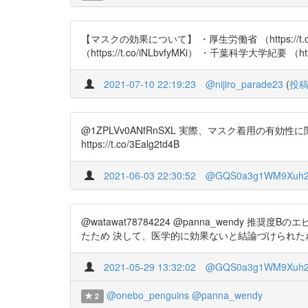
【マスクの効果について】 ・厚生労働省 （https://t.co/0eD
（https://t.co/iNLbvfyMKi） ・千葉科学大学紀要 （http
2021-07-10 22:19:23
@nijiro_parade23
(
投
@1ZPLVv0ANfRnSXL 実際、マスク着用
https://t.co/3Ealg2td4B
2021-06-03 22:30:52
@GQS0a3g1WM9Xuh
@watawat78784224 @panna_wen
たため 決して、医学的に効果ないと結論づけられたわけではないです ht
2021-05-29 13:32:02
@GQS0a3g1WM9Xuh
@onebo_penguins
@panna_wendy
2