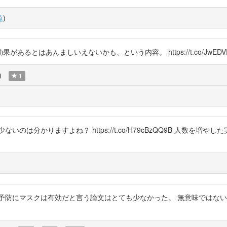
覧
)
ましいえないかも、という内容。 https://t.co/JwEDVFT4x2 htt
)
1
は分かりますよね？ https://t.co/H79cBzQQ9B 人数を増
症予防にマスクは有効だと言う論文はとても少なかった。 無意味ではな