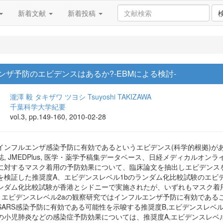
新着文献
新着投稿
ザ予防のエビデンスはあるか?-EBMによる検討-
瀧澤 毅
タキザワ ツヨシ
Tsuyoshi TAKIZAWA
千葉科学大学紀要
vol.3, pp.149-160, 2010-02-28
インフルエンザ感染予防に有効であるというエビデンス(科学的根拠)が
JMEDPlus, 医学・薬学予稿集データベース、日経メディカルオンライン、MED
に対するマスク着用の予防効果について、臨床論文を抽出しエビデンス
を検証した推奨度A、エビデンスレベル1bのランダム化比較試験のエビ
ンダム化比較試験が香港とシドニーで実施されたが、いずれもマスク着
、エビデンスレベル2aの観察研究ではインフルエンザ予防に有効である
SARS感染予防に有効である可能性を示唆する推奨度B,エビデンスレベ
の小児肺炎などの感染症予防効果については、推奨度A,エビデンスレベ