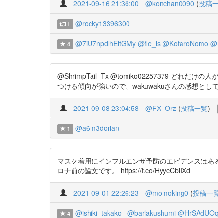
2021-09-16 21:36:00
@konchan0090
(
投稿
@rocky13396300
1
@7iU7npdlhEltGMy
@fle_ls
@KotaroNomo
@r
4
@ShrimpTail_Tx @tomiko022573
つける傾向が強いので、wakuwakuさんの感想としてしか見れないですね
2021-09-08 23:04:58
@FX_Orz
(
投稿一覧
)
@a6m3dorian
1
マスク着用にインフルエンザ予防のエビデンスはある
ロナ前の論文です。 https://t.co/HyycCbiIXd
2021-09-01 22:26:23
@momoking0
(
投稿一
@ishiki_takako_
@barlakushumi
@HrSAdUOq
4