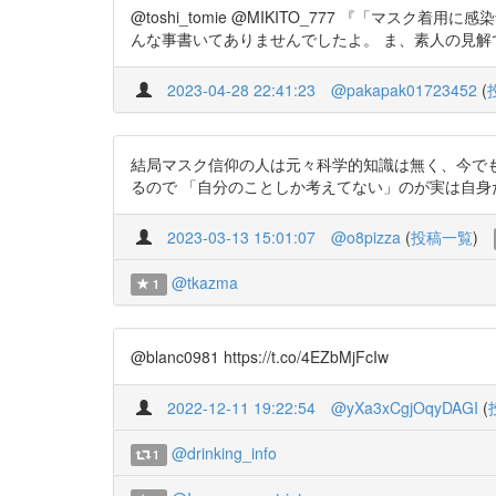
@toshi_tomie @MIKITO_777 『「
んな事書いてありませんでしたよ。 ま、素人の見解ですが、どう
2023-04-28 22:41:23
@pakapak01723452
(
結局マスク信仰の人は元々科学的知識は無く、今で
るので 「自分のことしか考えてない」のが実は自身たちということに気が
2023-03-13 15:01:07
@o8pizza
(
投稿一覧
)
@tkazma
1
@blanc0981 https://t.co/4EZbMjFcIw
2022-12-11 19:22:54
@yXa3xCgjOqyDAGI
(
@drinking_info
1