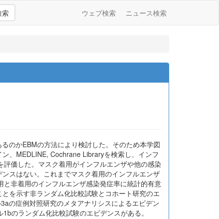
検索
ウェブ検索
ニュース検索
あるのかEBMの方法により検討した。そのため本学図
LINE, Cochrane Libraryを検索し、インフ
を評価した。マスク着用がインフルエンザや他の感染
デンスはない。これまでマスク着用のインフルエンザ
用と非着用のインフルエンザ感染発症率に統計的有意
ことを示す非ランダム化比較試験とコホート研究のエ
ル3aの症例対照研究のメタアナリシスによるエビデン
ル1bのランダム化比較試験のエビデンスがある。