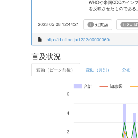
WHOや米国CDCのイ
を反映させたものである
2023-05-08 12:44:21
知恵袋
1
112 + 14
http://id.nii.ac.jp/1222/00000060/
言及状況
変動（ピーク前後）
変動（月別）
分布
合計
知恵袋
6
4
2