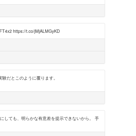
ps://t.co/jMjALMGyKD
やした実験だとこのように覆ります。
いにしても、明らかな有意差を提示できないから。 手