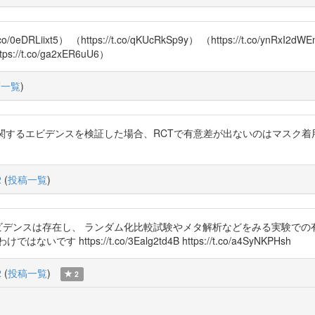
RLiixt5） （https://t.co/qKUcRkSp9y） （https://t.co/yn
s://t.co/ga2xER6uU6）
稿一覧
)
の有効性に関するエビデンスを検証した場合、RCTで有意差が出ないのはマス
2
(
投稿一覧
)
dy 推奨度Bのエビデンスは存在し、 ランダム化比較試験やメタ解析などをみる
tps://t.co/3Ealg2td4B https://t.co/a4SyNKPHsh
2
(
投稿一覧
)
2