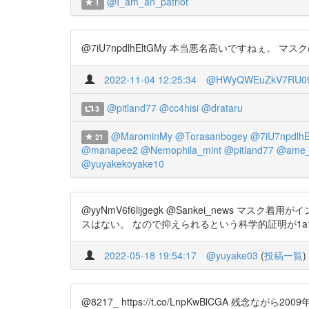
@I_am_an_patriot
1
@7iU7npdlhEltGMy 本当悪名高いですね
2022-11-04 12:25:34
@HWyQWEuZkV7RU0
@pitland77
@cc4hisi
@drataru
3
@MarominMy
@Torasanbogey
@7iU7npdlhE
21
@manapee2
@Nemophila_mint
@pitland77
@ame_
@yuyakekoyake10
@yyNmV6f6lijgegk @Sankei_new
スはない。 なので抑えられるという科学的証明が1aであるかどうかです
2022-05-18 19:54:17
@yuyake03
(
投稿一覧
)
@8217_ https://t.co/LnpKwBlCGA 残念