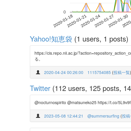
0
2020-01-24
2020-01-27
2020-01-30
2020
2020-01-18
2020-01-21
Yahoo!知恵袋
(1 users, 1 posts)
https://cis.repo.nii.ac.jp/?action=reposit
る。
2020-04-24 00:26:00
1115754085
(
投稿一覧
Twitter
(112 users, 125 posts, 14
@nocturnospirito @matsuneko25 https://t.co/5L9v9f
2023-05-08 12:44:21
@summersurfing
(
投稿