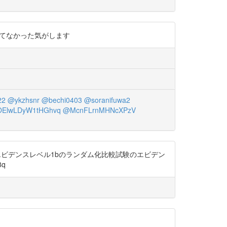
言ってなかった気がします
22
@ykzhsnr
@bechi0403
@soranifuwa2
ElwLDyW1tHGhvq
@McnFLrnMHNcXPzV
度A、エビデンスレベル1bのランダム化比較試験のエビデン
8q