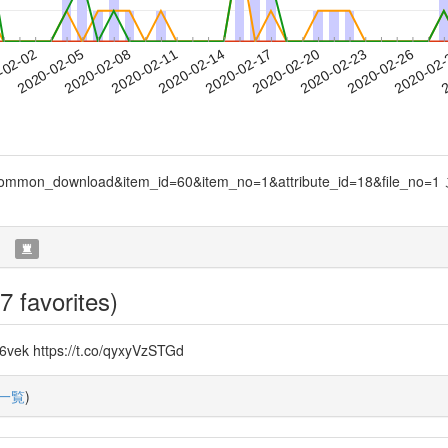
2020-02-23
2020-02-26
2020-02
-02-02
2
2020-02-05
2020-02-08
2020-02-11
2020-02-14
2020-02-17
2020-02-20
ory_action_common_download&item_id=60&item_no=1&attribute
)
7 favorites)
6vek https://t.co/qyxyVzSTGd
一覧
)