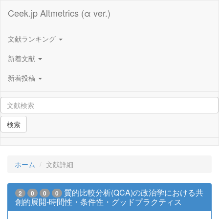
Ceek.jp Altmetrics (α ver.)
文献ランキング
新着文献
新着投稿
検索
ホーム
文献詳細
質的比較分析(QCA)の政治学における共
2
0
0
0
創的展開-時間性・条件性・グッドプラクティス