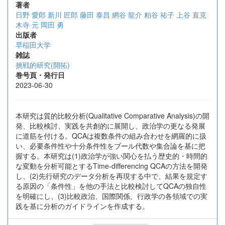
著者
日野 愛郎
新川 匠郎
藤田 泰昌
網谷 龍介
粕谷 祐子
上谷 直克
木寺 元
岡田 勇
出版者
早稲田大学
雑誌
挑戦的研究(開拓)
巻号頁・発行日
2023-06-30
本研究は質的比較分析(Qualitative Comparative Analysis)の開
発、比較検討、実践を共創的に展開し、政治学の更なる発展
に道筋を付ける。QCAは複数条件の組み合わせを網羅的に扱
い、必要条件性や十分条件性をブール代数や集合論を基に把
握する。本研究は(1)政治学が強い関心を払う歴史的・時間的
な変動を分析可能とするTime-differencing QCAの方法を開発
し、(2)先行研究のデータ分析を再現する中で、結果を規定す
る原因の「条件性」を他の手法と比較検討してQCAの独自性
を明確にし、(3)比較政治、国際関係、行政学の各領域での実
践を基に分析のガイドラインを作成する。