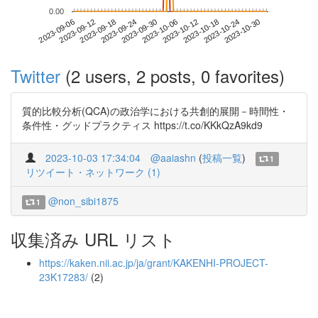
0.00
2023-10-24
2023-09-06
2023-09-24
2023-10-12
2023-10-30
2023-09-12
2023-09-30
2023-10-18
2023-09-18
2023-10-06
Twitter
(2 users, 2 posts, 0 favorites)
質的比較分析(QCA)の政治学における共創的展開－時間性・
条件性・グッドプラクティス https://t.co/KKkQzA9kd9
2023-10-03 17:34:04
@aaiashn
(
投稿一覧
)
1
リツイート・ネットワーク (1)
@non_sibi1875
1
収集済み URL リスト
https://kaken.nii.ac.jp/ja/grant/KAKENHI-PROJECT-
23K17283/
(2)