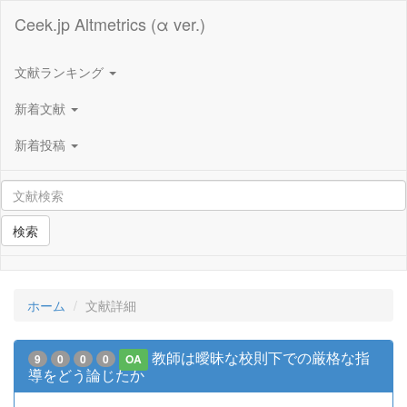
Ceek.jp Altmetrics (α ver.)
文献ランキング
新着文献
新着投稿
検索
ホーム
文献詳細
教師は曖昧な校則下での厳格な指
9
0
0
0
OA
導をどう論じたか