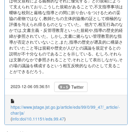
は明文規程による義務的なそれに優先する」との規範によっ
て支えられており,こうした規範があることで,不文指導事項は
曖昧な校則と厳格な指導との間に折り合いをつけるための妥
協の産物ではなく,教師たちの主体的協働の証として積極的な
評価を与えられ得るものとなっていた。 他方で,相互行為のな
かでは,文書主義・反管理教育といった規範や,指導の歴史的経
緯が参照されていた。しかし,文書に拠らない管理教育的な指
導が否定されていないこと,また,指導の歴史が遡及的に構築さ
れていたこと等は規範や歴史が人びとの議論を規定するとの
説明が不十分なものであることを示している。むしろ,それら
は文脈のなかで参照されることで,それとして表出しながら,そ
の場の議論を構成するという相互反映的なものとして見るこ
とができるだろう。
2023-12-06 05:36:51
Twitter
9 + 5
https://www.jstage.jst.go.jp/article/eds/99/0/99_47/_article/-
char/ja/
(
info:doi/10.11151/eds.99.47
)