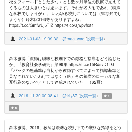
校をフィールドとした少なくとも数ヶ月単位の観察で見えて
くるものは大きいとは思います。それが名大附であれ（特殊
な学校でしょうが）。 いわゆる校則については（御存知でし
ょうが）鈴木(2016)等がありますよね。
https://t.co/GmfwUj5TIZ https://t.co/ajwpvfiot4
2021-01-03 19:39:32
@mac_wac
(
投稿一覧
)
鈴木雅博「教師は曖昧な校則下での厳格な指導をどう論じた
か」『教育社会学研究』第99集 https://t.co/15RdsvD1TG
「バッグの黒基準は当初から教師すべてによって指導基準と
見なされていたわけではなく（略）その都度のローカルな相
互行為のなかで／として達成されていた」（62頁）
2019-11-30 00:08:41
@frty87
(
投稿一覧
)
1
0
鈴木雅博、2016、教師は曖昧な校則下での厳格な指導をどう