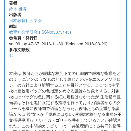
著者
鈴木 雅博
出版者
日本教育社会学会
雑誌
教育社会学研究
(
ISSN:03873145
)
巻号頁・発行日
vol.99, pp.47-67, 2016-11-30 (Released:2018-03-26)
参考文献数
14
本稿は,教師たちが曖昧な校則下での組織的で厳格な指導をど
のように/どのようなものとして論じたのかをエスノメソドロ
ジーの方針により解明することを目的とする。ここでは中学
校の登校用バッグの色指定をめぐる議論を対象とする。対象
校にはバッグの色に関する細則規程はなかったが,生活指導担
当者はそれを黒に限定する指導を行っており,保護者からのク
レームを機に教師間で議論となった。教師たちの度重なる議
論からは,彼/女らが「規程にはないが指導対象となる事項(=不
文指導事項)」というカテゴリーを共有していることが確認さ
れた。この中間的カテゴリーは,「共通理解による共同的指導