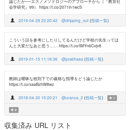
論じたか──エスノメソドロジーのアプローチから（『教育社
会学研究』99） https://t.co/2071ln1wcS
2019-04-28 22:20:42
@dripping_out
(
投稿一覧
)
こういう話を参考にしたりしてるんだけど学校の先生ってほ
んと大変だなあと思う…… https://t.co/tMYn6Cvjv8
2019-01-15 11:18:36
@prabhasa
(
投稿一覧
)
教師は曖昧な校則下での厳格な指導をどう論じたか
https://t.co/xaaBzhW8wz
2018-04-30 15:20:21
@uranus_2
(
投稿一覧
)
1
0
収集済み URL リスト