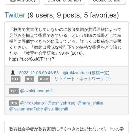
Twitter
(9 users, 9 posts, 5 favorites)
「校則で文書化していないのに教師集団が共通理解によって
足並みを揃えて指導できている」という組織の成果として積
極的に評価すべきものに見えている。詳しくは拙稿をご参照
ください。「教師は曖昧な校則下での厳格な指導をどう論じ
たか」『教育社会学研究』99 巻 (2016)。
https://t.co/S6JQT711fP
2023-12-05 00:46:53
@rekizandaio
(
投稿一覧
)
リツイート・ネットワーク (1)
1
7
0.000
@ozakimasanori1
1
@hirokokato1
@toshiyahiiragi
@haru_shiika
5
@NakamasaTube
@yu_lifeshift
教育社会学者が教育実習に行くべきとは思わないが、1つの学