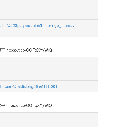
iff
@223playmount
@himeringo_mumay
/t.co/GGFqXYyWjQ
irose
@taidixiong56
@TTE001
/t.co/GGFqXYyWjQ