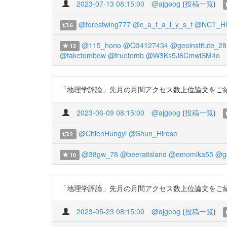
2023-07-13 08:15:00
@ajgeog
(
投稿一覧
)
@forestwing777
@c_a_t_a_l_y_s_t
@NCT_H
6
@115_hono
@O34127434
@geoinstitute_28
13
@taketombow
@truetomb
@W3Ks5J6CmwlSM4o
「地理学評論」先月の月間アクセス数上位論文をご紹介します
2023-06-09 08:15:00
@ajgeog
(
投稿一覧
)
@ChienHungyi
@Shun_Hirose
2
@38gw_78
@beeratisland
@emomika55
@ge
10
「地理学評論」先月の月間アクセス数上位論文をご紹介します
2023-05-23 08:15:00
@ajgeog
(
投稿一覧
)