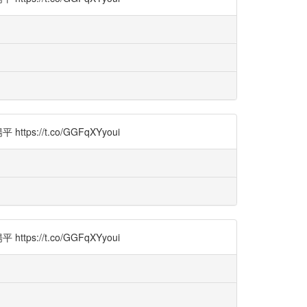
/t.co/GGFqXYyoui
/t.co/GGFqXYyoui