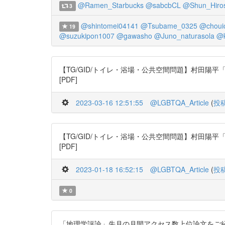
@Ramen_Starbucks
@sabcbCL
@Shun_Hiro
3
@shintomei04141
@Tsubame_0325
@chouic
19
@suzukipon1007
@gawasho
@Juno_naturasola
@k
【TG/GID/トイレ・浴場・公共空間問題】村田陽平「日本の公共空
[PDF]
2023-03-16 12:51:55
@LGBTQA_Article
(
投
【TG/GID/トイレ・浴場・公共空間問題】村田陽平「日本の公共空
[PDF]
2023-01-18 16:52:15
@LGBTQA_Article
(
投
0
「地理学評論」先月の月間アクセス数上位論文をご紹介します