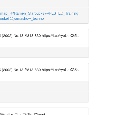
tymap_
@Ramen_Starbucks
@RESTEC_Training
oukei
@yamashow_techno
.813-830 https://t.co/ryoUdXG5st
.813-830 https://t.co/ryoUdXG5st
/t.co/GGFqXYyoui