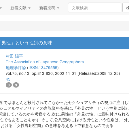
新着文献
新着投稿
「男性」という性別の意味
村田 陽平
The Association of Japanese Geographers
地理学評論
(
ISSN:13479555
)
vol.75, no.13, pp.813-830, 2002-11-01 (Released:2008-12-25)
45
3
3
理学ではほとんど検討されてこなかったセクシュアリティの視点に注目し
クシュアルマイノリティの言説資料を基に,「外見の性」という性別に関
関連しているのかを考察する.次に,男性の「外見の性」に意味付けられ
男性でもあることを示す.そして,公共空間における男性という性別は,「
における「女性専用空間」の意味を考える上で有意なものである.