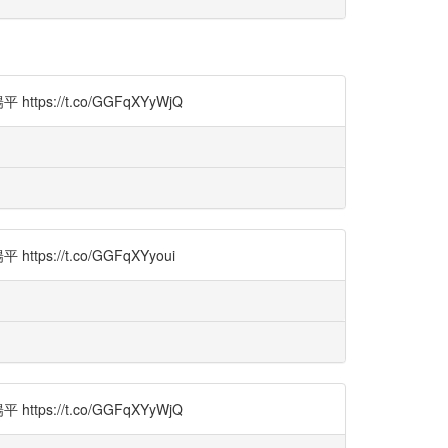
/t.co/GGFqXYyWjQ
/t.co/GGFqXYyoui
/t.co/GGFqXYyWjQ