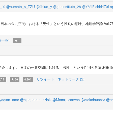
ji0
@numata_s_TZU
@9blue_y
@geoinstitute_28
@k72IFichbNZ0La
間における「男性」という性別の意味」地理学評論 Vol.75 (2002) No.13 P
稿一覧
)
1
。 日本の公共空間における「男性」という性別の意味 村田 陽平 https:/
リツイート・ネットワーク (2)
5
20
0.204
aqian_amo
@hipopotamusNoki
@Momiji_canvas
@otokobune23
@na