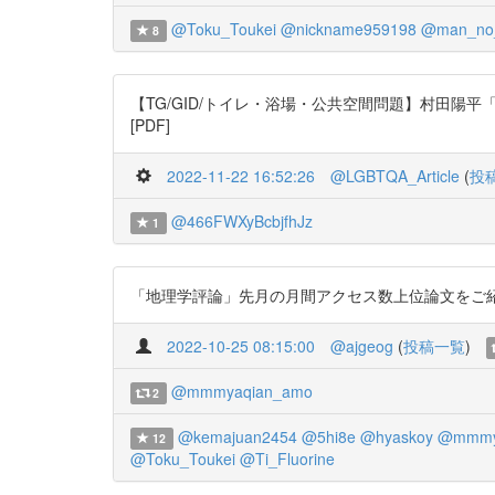
@Toku_Toukei
@nickname959198
@man_no_
8
【TG/GID/トイレ・浴場・公共空間問題】村田陽平「日本の公共空
[PDF]
2022-11-22 16:52:26
@LGBTQA_Article
(
投
@466FWXyBcbjfhJz
1
「地理学評論」先月の月間アクセス数上位論文をご紹介します
2022-10-25 08:15:00
@ajgeog
(
投稿一覧
)
@mmmyaqian_amo
2
@kemajuan2454
@5hi8e
@hyaskoy
@mmmy
12
@Toku_Toukei
@Ti_Fluorine