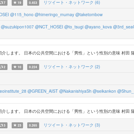
リツイート・ネットワーク (6)
7
19
0.453
OSEI
@115_hono
@himeringo_mumay
@taketombow
@suzukipon1007
@NCT_HOSEI
@to_tsugi
@ayano_kova
@3rd_seaCl
。 日本の公共空間における「男性」という性別の意味 村田 陽平 https:/
リツイート・ネットワーク (2)
2
10
0.224
oinstitute_28
@GREEN_AIST
@NakanishiyaSh
@seikankon
@Shun_H
。 日本の公共空間における「男性」という性別の意味 村田 陽平 https:/
リツイート・ネットワーク (3)
3
23
0.265