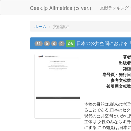
Ceek.jp Altmetrics (α ver.)
文献ランキング
ホーム
文献詳細
日本の公共空間における
53
0
0
0
OA
著者
出版者
雑誌
巻号頁・発行日
参考文献数
被引用文献数
本稿の目的は,従来の地
ることである.日本のセ
現代の公共空間といかに
主体は,女性のみならず
にする.この知見は,日本