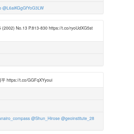
p
@L6aiKGgGfYoG3LW
.813-830 https://t.co/ryoUdXG5st
/t.co/GGFqXYyoui
nairo_compass
@Shun_Hirose
@geoinstitute_28