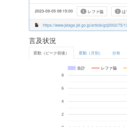
2023-09-05 08:15:00
レファ協
は
1
1
https://www.jstage.jst.go.jp/article/grj2002/75/
言及状況
変動（ピーク前後）
変動（月別）
分布
合計
レファ協
8
6
4
2