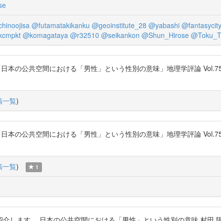
se
hinoojisa
@futamatakikanku
@geoinstitute_28
@yabashi
@fantasyci
cmpkt
@komagataya
@r32510
@seikankon
@Shun_Hirose
@Toku_T
間における「男性」という性別の意味」地理学評論 Vol.75 (2002) No.13 P
稿一覧
)
間における「男性」という性別の意味」地理学評論 Vol.75 (2002) No.13 P
稿一覧
)
1
。 日本の公共空間における「男性」という性別の意味 村田 陽平 https:/