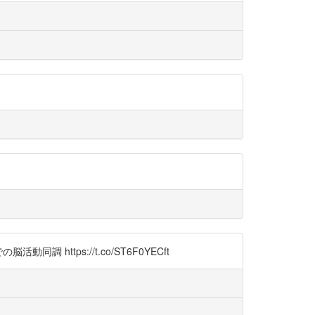
tps://t.co/ST6F0YECft