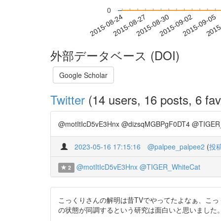
0
2015-08-30
2015-09-02
2015-09-05
2015
2015-08-24
2015-08-27
外部データベース (DOI)
Google Scholar
Twitter
(14 users, 16 posts, 6 fav
@motItIcD5vE3Hnx @dizsqMGBPgF0DT4 @TIGER_W
2023-05-16 17:15:16
@palpee_palpee2
(
投
@motItIcD5vE3Hnx
@TIGER_WhiteCat
2
こっくりさんの解明は昔TVでやってたよなぁ、こっ
の状態が同調するという研究は面白いと思いました。 以下、研究の論文で