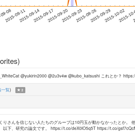
2015-09-29
2015-10-02
2015-10
-09-08
2
2015-09-11
2015-09-14
2015-09-17
2015-09-20
2015-09-23
2015-09-26
orites)
hiteCat @yukirin2000 @2u3v4w @kubo_katsushi これとか？ https://t
稿一覧
)
2
くりさんを信じない人たちのグループは10円玉が動かなかったとか。 
す。 https://t.co/deX0lO5q5T https://t.co/gsf7cQ