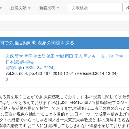
新着文献
新着投稿
間での脳活動同調 表象の同調を探る
久保 賢太
片平 健太郎
池田 大樹
岡田 正人
岡ノ谷 一夫
川合 伸幸
日本認知科学会
認知科学
(
ISSN:13417924
)
vol.20, no.4, pp.483-487, 2013-12-01 (Released:2014-12-24)
8
ある賞を戴くことができ,大変感激しております.私の受賞に関しては,研
はないかと考えております.私は,JST ERATO 岡ノ谷情動情報プロ
系活動・脳活動を用いて検討しております.本研究は,二者間の息の合っ
に潜む面白い現象を抽出することを目的とし,日々一つ一つ成果を積み上げ
ェクトの総括でいらっしゃる岡ノ谷一夫東京大学教授と,私の所属する名
指導の賜物です.お二人には,感謝してもしきれない御恩を感じております