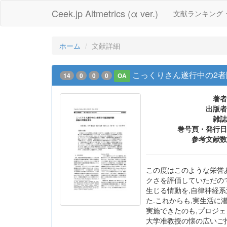
Ceek.jp Altmetrics (α ver.)
文献ランキング
ホーム
文献詳細
こっくりさん遂行中の2者
14
0
0
0
OA
著者
出版者
雑誌
巻号頁・発行日
参考文献数
この度はこのような栄誉
クさを評価していただので
生じる情動を,自律神経
た.これからも,実生活
実施できたのも,プロジ
大学准教授の懐の広いご