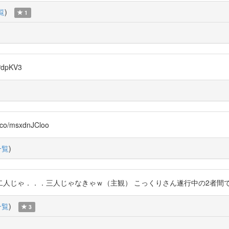
覧
)
1
dpKV3
msxdnJCloo
一覧
)
．．三人じゃなきゃｗ（主観） こっくりさん遂行中の2者間での脳活動同調 ht
一覧
)
3