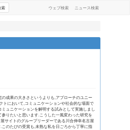
検索
ウェブ検索
ニュース検索
究の成果の大きさというよりも,アプローチのユニー
ジェクトにおいて,コミュニケーションや社会的な場面で
たコミュニケーションを解明する試みとして実施しまし
て参りたいと思います.こうした一風変わった研究を
古屋サイトのグループリーダーである川合伸幸名古屋
.このたびの受賞も,未熟な私を日ごろから丁寧に指