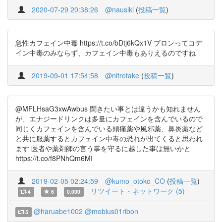
2020-07-29 20:38:26
@nausiki
(
投稿一覧
)
急性カフェイン中毒 https://t.co/bDtj6kQx1V ブロンってコデ
イン中毒のみならず、カフェイン中毒もありえるのですね
2019-09-01 17:54:58
@nitrotake
(
投稿一覧
)
@MFLHsaG3xwAwbus 聞きたい事とは違うかも知れません
が、エナジードリンクは多量にカフェインを含んでいるので
同じくカフェインを含んでいる頭痛薬や風邪薬、鼻炎薬など
と共に服薬するとカフェイン中毒の恐れが出てくると思われ
ます 医者や薬剤師の言う事を守るに越した事は無いかと
https://t.co/f8PNhQm6MI
2019-02-05 02:24:59
@kumo_otoko_CO
(
投稿一覧
)
リツイート・ネットワーク (5)
4
6
0.000
@haruabe1002
@mobius01ribon
5