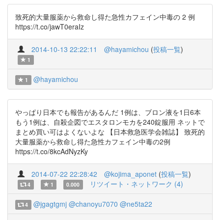
致死的大量服薬から救命し得た急性カフェイン中毒の 2 例
https://t.co/jawT0eraIz
2014-10-13 22:22:11
@hayamichou
(
投稿一覧
)
1
@hayamichou
1
やっぱり日本でも報告があるんだ 1例は、ブロン液を1日6本
もう1例は、自殺企図でエスタロンモカを240錠服用 ネットで
まとめ買い可はよくないよな 【日本救急医学会雑誌】 致死的
大量服薬から救命し得た急性カフェイン中毒の2例
https://t.co/8kcAdNyzKy
2014-07-22 22:28:42
@kojima_aponet
(
投稿一覧
)
リツイート・ネットワーク (4)
4
1
0.000
@jgagtgmj
@chanoyu7070
@ne5ta22
4