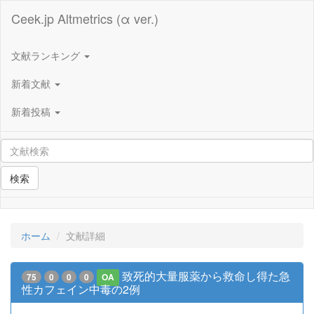
Ceek.jp Altmetrics (α ver.)
文献ランキング
新着文献
新着投稿
検索
ホーム
文献詳細
致死的大量服薬から救命し得た急
75
0
0
0
OA
性カフェイン中毒の2例