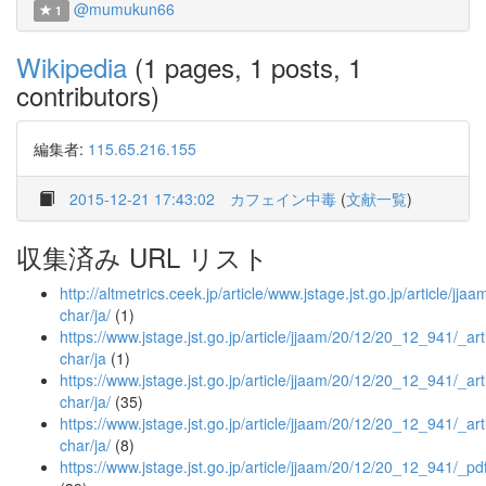
@mumukun66
1
Wikipedia
(1 pages, 1 posts, 1
contributors)
編集者:
115.65.216.155
2015-12-21 17:43:02
カフェイン中毒
(
文献一覧
)
収集済み URL リスト
http://altmetrics.ceek.jp/article/www.jstage.jst.go.jp/article/jj
char/ja/
(1)
https://www.jstage.jst.go.jp/article/jjaam/20/12/20_12_941/_arti
char/ja
(1)
https://www.jstage.jst.go.jp/article/jjaam/20/12/20_12_941/_arti
char/ja/
(35)
https://www.jstage.jst.go.jp/article/jjaam/20/12/20_12_941/_art
char/ja/
(8)
https://www.jstage.jst.go.jp/article/jjaam/20/12/20_12_941/_pd