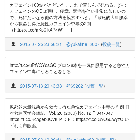
カフェイン100錠がとどいた。これで苦しんで死ねる。[注：
カフェインのODは嘔吐、痙攣、頭痛を伴い非常に苦しいの
で、死にたいなら他の方法を模索すべき。「致死的大量服薬
から救命し得た急性カフェイン中毒の2例
（https://t.co/nKp6tkAP4W）」]
2015-07-25 23:56:21
@yukafine_2007
(
投稿一覧
)
http://t.co/uPtVQYdsGC ブロン6本を一気に服用すると急性カ
フェイン中毒になることをしる
2015-07-13 20:43:33
@69262
(
投稿一覧
)
致死的大量服薬から救命し得た急性カフェイン中毒の 2 例 日
本救急医学会雑誌 Vol. 20 (2009) No. 12 P 941-947
https://t.co/KchgebuCVk ＰＤＦ：https://t.co/GvOl9JwyzO い
ずれも市販薬。
2015-07-03 19:26:41
@syuichiao89
(
投稿一覧
)