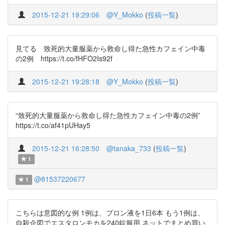
2015-12-21 19:29:06
@Y_Mokko
(
投稿一覧
)
見てる 致死的大量服薬から救命し得た急性カフェイン中毒
の2例 https://t.co/fHFO2Is92f
2015-12-21 19:28:18
@Y_Mokko
(
投稿一覧
)
“致死的大量服薬から救命し得た急性カフェイン中毒の2例”
https://t.co/af41pUHay5
2015-12-21 16:28:50
@tanaka_733
(
投稿一覧
)
1
@81537220677
1
こちらは意図的な例 1例は、ブロン液を1日6本 もう1例は、
自殺企図でエスタロンモカを240錠服用 ネットでまとめ買い