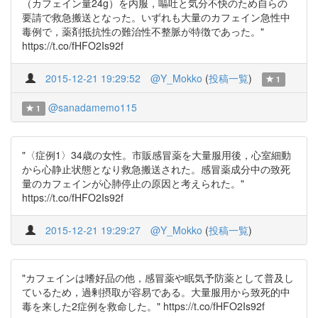
（カフェイン量24g）を内服，嘔吐と気分不快のため自らの
要請で救急搬送となった。いずれも大量のカフェイン急性中
毒例で，薬剤抵抗性の難治性不整脈が特徴であった。"
https://t.co/fHFO2Is92f
2015-12-21 19:29:52
@Y_Mokko
(
投稿一覧
)
1
@sanadamemo115
1
"〈症例1〉34歳の女性。市販感冒薬を大量服用後，心室細動
から心静止状態となり救急搬送された。感冒薬成分中の致死
量のカフェインが心肺停止の原因と考えられた。"
https://t.co/fHFO2Is92f
2015-12-21 19:29:27
@Y_Mokko
(
投稿一覧
)
"カフェインは嗜好品の他，感冒薬や眠気予防薬として普及し
ているため，過剰摂取が容易である。大量服用から致死的中
毒を来した2症例を救命した。" https://t.co/fHFO2Is92f