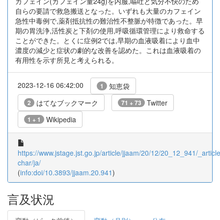
カフェイン(カフェイン量24g)を内服,嘔吐と気分不快のため
自らの要請で救急搬送となった。いずれも大量のカフェイン
急性中毒例で,薬剤抵抗性の難治性不整脈が特徴であった。早
期の胃洗浄,活性炭と下剤の使用,呼吸循環管理により救命する
ことができた。とくに症例2では,早期の血液吸着により血中
濃度の減少と症状の劇的な改善を認めた。これは血液吸着の
有用性を示す所見と考えられる。
2023-12-16 06:42:00
知恵袋
1
はてなブックマーク
Twitter
2
71 + 73
Wikipedia
1 + 1
https://www.jstage.jst.go.jp/article/jjaam/20/12/20_12_941/_article
char/ja/
(
info:doi/10.3893/jjaam.20.941
)
言及状況