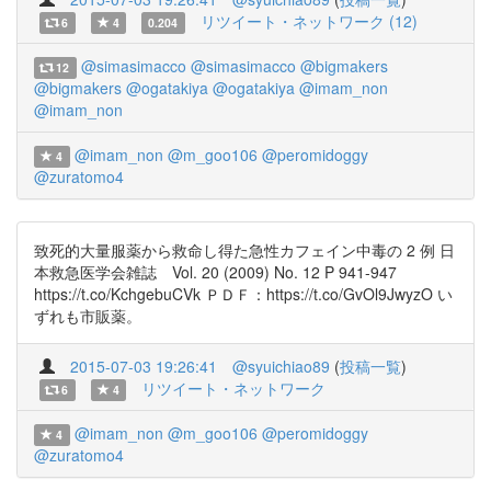
リツイート・ネットワーク (12)
6
4
0.204
@simasimacco
@simasimacco
@bigmakers
12
@bigmakers
@ogatakiya
@ogatakiya
@imam_non
@imam_non
@imam_non
@m_goo106
@peromidoggy
4
@zuratomo4
致死的大量服薬から救命し得た急性カフェイン中毒の 2 例 日
本救急医学会雑誌 Vol. 20 (2009) No. 12 P 941-947
https://t.co/KchgebuCVk ＰＤＦ：https://t.co/GvOl9JwyzO い
ずれも市販薬。
2015-07-03 19:26:41
@syuichiao89
(
投稿一覧
)
リツイート・ネットワーク
6
4
@imam_non
@m_goo106
@peromidoggy
4
@zuratomo4