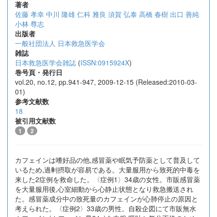
著者
佐藤 孝幸
中川 隆雄
仁科 雅良
須賀 弘泰
高橋 春樹
出口 善純
小林 尊志
出版者
一般社団法人 日本救急医学会
雑誌
日本救急医学会雑誌
(
ISSN:0915924X
)
巻号頁・発行日
vol.20, no.12, pp.941-947, 2009-12-15 (Released:2010-03-
01)
参考文献数
18
被引用文献数
1
2
カフェインは嗜好品の他,感冒薬や眠気予防薬として普及して
いるため,過剰摂取が容易である。大量服用から致死的中毒を
来した2症例を救命した。〈症例1〉34歳の女性。市販感冒薬
を大量服用後,心室細動から心静止状態となり救急搬送され
た。感冒薬成分中の致死量のカフェインが心肺停止の原因と
考えられた。〈症例2〉33歳の男性。自殺企図にて市販無水