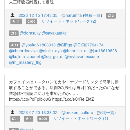
人工呼吸器離脱して退院
2023-12-15 17:48:35
@narumita
(
投稿一覧
)
2
リツイート・ネットワーク (2)
11
0.000
@dorasuky
@sayakatake
2
@youkoN1866013
@GlPgg
@CiCi27794174
11
@cheerrinaviva
@etoile_aya
@heartlife_m
@jun18619828
@kojima_aponet
@leg_go_dt
@myfavoritescene
@m_mastery_tkg
カフェインはエスタロンモカやエナジードリンクで簡単に摂
取することができる。症例2の男性は自○目的だったのになぜ
救急隊や病院に助けを求めたのか……
https://t.co/PoFpIbkj8G https://t.co/eCrReIEkfZ
2023-07-20 13:38:32
@broken_culture_
(
投稿一覧
)
リツイート・ネットワーク (1)
1
4
0.000