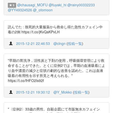
@chausagi_MOFU
@fuyaki_hi
@rainy00332233
5
@YY49324526
@_otomoon
読んでた : 致死的大量服薬から救命し得た急性カフェイン中
毒の2例 https://t.co/jKvQaKPvLH
2015-12-21 22:46:53
@clngn
(
投稿一覧
)
"早期の胃洗浄，活性炭と下剤の使用，呼吸循環管理により救
命することができた。とくに症例2では，早期の血液吸着によ
り血中濃度の減少と症状の劇的な改善を認めた。これは血液
吸着の有用性を示す所見と考えられる。"
https://t.co/fHFO2Is92f
2015-12-21 19:30:12
@Y_Mokko
(
投稿一覧
)
"〈症例2〉33歳の男性。自殺企図にて市販無水カフェイン