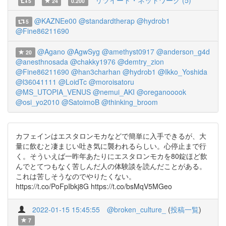
リツイート・ネットワーク (5)
5
24
0.200
@KAZNEe00
@standardtherap
@hydrob1
5
@Fine86211690
@Agano
@AgwSyg
@amethyst0917
@anderson_g4d
20
@anesthnosada
@chakky1976
@demtry_zion
@Fine86211690
@han3charhan
@hydrob1
@Ikko_Yoshida
@l36041111
@LoidTc
@moroisatoru
@MS_UTOPIA_VENUS
@nemui_AKI
@oreganooook
@osi_yo2010
@SatoimoB
@thinking_broom
カフェインはエスタロンモカなどで簡単に入手できるが、大
量に飲むと凄まじい吐き気に襲われるらしい。心停止まで行
く。そういえば一昨年あたりにエスタロンモカを80錠ほど飲
んでとてつもなく苦しんだ人の体験談を読んだことがある。
これは苦しそうなのでやりたくない。
https://t.co/PoFpIbkj8G https://t.co/bsMqV5MGeo
2022-01-15 15:45:55
@broken_culture_
(
投稿一覧
)
7