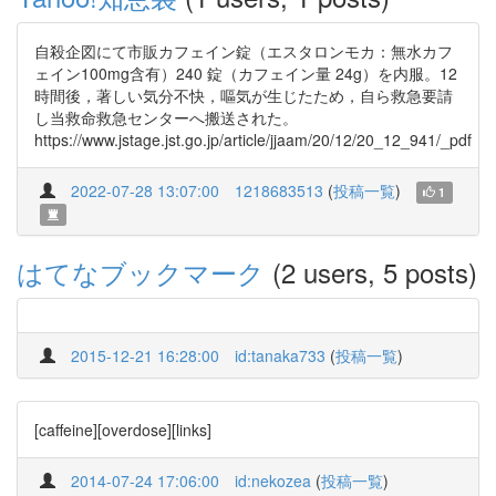
自殺企図にて市販カフェイン錠（エスタロンモカ：無水カフ
ェイン100mg含有）240 錠（カフェイン量 24g）を内服。12
時間後，著しい気分不快，嘔気が生じたため，自ら救急要請
し当救命救急センターへ搬送された。
https://www.jstage.jst.go.jp/article/jjaam/20/12/20_12_941/_pdf
2022-07-28 13:07:00
1218683513
(
投稿一覧
)
1
はてなブックマーク
(2 users, 5 posts)
2015-12-21 16:28:00
id:tanaka733
(
投稿一覧
)
[caffeine][overdose][links]
2014-07-24 17:06:00
id:nekozea
(
投稿一覧
)