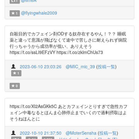
@limeA
1
@flyingwhale2009
1
自殺目的でカフェイン剤ODする奴存在するやん！？？ 睡眠
薬と違って意識が飛ばなくて途中で苦しさに耐えられず病院
行っちゃうから成功率が低い、ありえそう
https://t.co/ssLI9EFzVY https://t.co/zklmChUs73
2023-06-10 23:03:26
@MIC_mic_39
(
投稿一覧
)
1
0
https://t.co/XI2AsGKk5C あとカフェインとりすぎで急性カフ
ェイン中毒なるとほんま心肺停止までいくので過剰摂取はよ
そうねほんとに
2022-10-10 21:37:50
@MoterSensha
(
投稿一覧
)