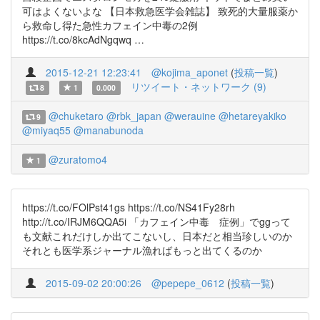
可はよくないよな 【日本救急医学会雑誌】 致死的大量服薬か
ら救命し得た急性カフェイン中毒の2例
https://t.co/8kcAdNgqwq …
2015-12-21 12:23:41
@kojima_aponet
(
投稿一覧
)
リツイート・ネットワーク (9)
8
1
0.000
@chuketaro
@rbk_japan
@werauine
@hetareyakiko
9
@miyaq55
@manabunoda
@zuratomo4
1
https://t.co/FOlPst41gs https://t.co/NS41Fy28rh
http://t.co/IRJM6QQA5i 「カフェイン中毒 症例」でggって
も文献これだけしか出てこないし、日本だと相当珍しいのか
それとも医学系ジャーナル漁ればもっと出てくるのか
2015-09-02 20:00:26
@pepepe_0612
(
投稿一覧
)