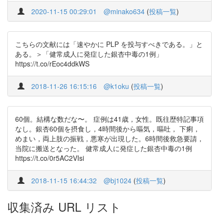
2020-11-15 00:29:01
@minako634
(
投稿一覧
)
こちらの文献には「速やかに PLP を投与すべきである。」と
ある。＞「健常成人に発症した銀杏中毒の1例」
https://t.co/rEoc4ddkWS
2018-11-26 16:15:16
@k1oku
(
投稿一覧
)
60個。結構な数だな〜。 症例は41歳，女性。既往歴特記事項
なし。銀杏60個を摂食し，4時間後から嘔気，嘔吐， 下痢，
めまい，両上肢の振戦，悪寒が出現した。6時間後救急要請，
当院に搬送となった。 健常成人に発症した銀杏中毒の1例
https://t.co/0r5AC2VIsi
2018-11-15 16:44:32
@bj1024
(
投稿一覧
)
収集済み URL リスト