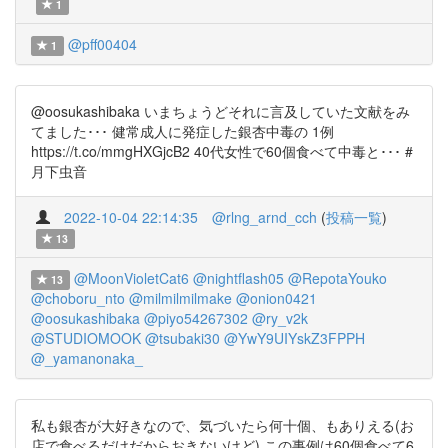
1
@pff00404
1
@oosukashibaka いまちょうどそれに言及していた文献をみ
てました･･･ 健常成人に発症した銀杏中毒の 1例
https://t.co/mmgHXGjcB2 40代女性で60個食べて中毒と･･･ #
月下虫音
2022-10-04 22:14:35
@rlng_arnd_cch
(
投稿一覧
)
13
@MoonVioletCat6
@nightflash05
@RepotaYouko
13
@choboru_nto
@milmilmilmake
@onion0421
@oosukashibaka
@piyo54267302
@ry_v2k
@STUDIOMOOK
@tsubaki30
@YwY9UIYskZ3FPPH
@_yamanonaka_
私も銀杏が大好きなので、気づいたら何十個、もありえる(お
店で食べるだけだからおきないけど) この事例は60個食べて6