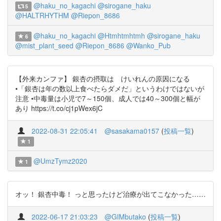
@haku_no_kagachi
@sirogane_haku
5
@HALTRHYTHM
@Riepon_8686
@haku_no_kagachi
@Htmhtmhtmh
@sirogane_haku
6
@mist_plant_seed
@Riepon_8686
@Wanko_Pub
【外来カンファ】 銀杏の摂取は けいれんの原因になる
•「銀杏は年の数以上食べたらダメだ」というわけではないが
注意 •中毒量は小児で7～150個、成人では40～300個と幅が
あり https://t.co/cj1pWex6jC
2022-08-31 22:05:41
@sasakama0157
(
投稿一覧
)
1
@UmzTymz2020
1
オッ！ 銀杏中毒！ っと思ったけど治療が出てこなかった……
2022-06-17 21:03:23
@GIMbutako
(
投稿一覧
)