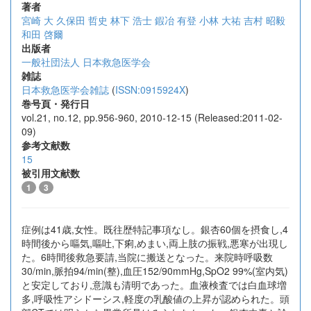
著者
宮崎 大
久保田 哲史
林下 浩士
鍜冶 有登
小林 大祐
吉村 昭毅
和田 啓爾
出版者
一般社団法人 日本救急医学会
雑誌
日本救急医学会雑誌
(
ISSN:0915924X
)
巻号頁・発行日
vol.21, no.12, pp.956-960, 2010-12-15 (Released:2011-02-
09)
参考文献数
15
被引用文献数
1
3
症例は41歳,女性。既往歴特記事項なし。銀杏60個を摂食し,4
時間後から嘔気,嘔吐,下痢,めまい,両上肢の振戦,悪寒が出現し
た。6時間後救急要請,当院に搬送となった。来院時呼吸数
30/min,脈拍94/min(整),血圧152/90mmHg,SpO2 99%(室内気)
と安定しており,意識も清明であった。血液検査では白血球増
多,呼吸性アシドーシス,軽度の乳酸値の上昇が認められた。頭