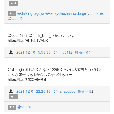
5
@daikingnagoya
@kensyokuchan
@SurgeryEmirates
4
@tadori9
@oden0141 @mmk_bmn_t 怖いらしいよ
https://t.co/HhTob1VMsK
2021-12-10 15:58:35
@mifu5412
(
投稿一覧
)
@shmajin まじんくんなら100個くらいは大丈夫そうだけど、
こんな報告もあるからお気をつけあれー
https://t.co/65XQHtwRxi
2021-12-01 22:20:18
@hanacoppy
(
投稿一覧
)
1
@shmajin
1