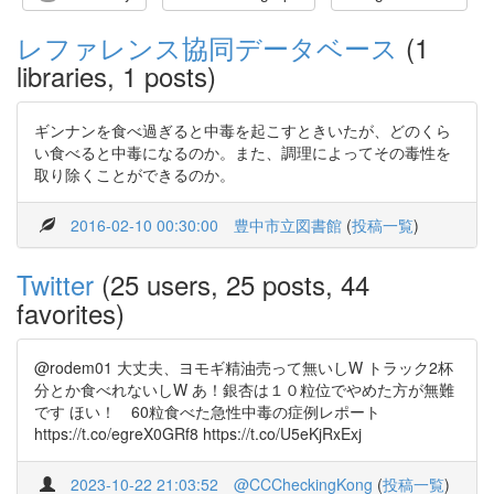
レファレンス協同データベース
(1
libraries, 1 posts)
ギンナンを食べ過ぎると中毒を起こすときいたが、どのくら
い食べると中毒になるのか。また、調理によってその毒性を
取り除くことができるのか。
2016-02-10 00:30:00
豊中市立図書館
(
投稿一覧
)
Twitter
(25 users, 25 posts, 44
favorites)
@rodem01 大丈夫、ヨモギ精油売って無いしW トラック2杯
分とか食べれないしW あ！銀杏は１０粒位でやめた方が無難
です ほい！ 60粒食べた急性中毒の症例レポート
https://t.co/egreX0GRf8 https://t.co/U5eKjRxExj
2023-10-22 21:03:52
@CCCheckingKong
(
投稿一覧
)