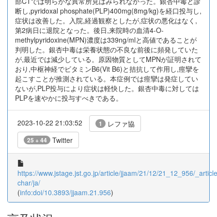
部CTでは明らかな異常所見はみられなかった。銀杏中毒と診
断し,pyridoxal phosphate(PLP)400mg(8mg/kg)を経口投与し,
症状は改善した。入院,経過観察としたが,症状の悪化はなく,
第2病日に退院となった。後日,来院時の血清4-O-
methylpyridoxine(MPN)濃度は339ng/mlと高値であることが
判明した。銀杏中毒は栄養状態の不良な前後に頻発していた
が,最近では減少している。原因物質としてMPNが証明されて
おり,中枢神経でビタミンB6(Vit B6)と拮抗して作用し,痙攣を
起こすことが推測されている。本症例では痙攣は発症してい
ないが,PLP投与により症状は軽快した。銀杏中毒に対しては
PLPを速やかに投与すべきである。
2023-10-22 21:03:52
レファ協
1
Twitter
25 + 44
https://www.jstage.jst.go.jp/article/jjaam/21/12/21_12_956/_article
char/ja/
(
info:doi/10.3893/jjaam.21.956
)