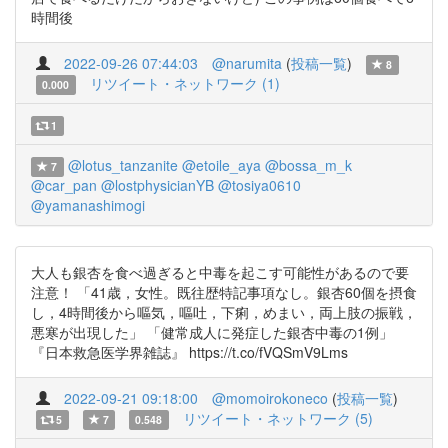
時間後
2022-09-26 07:44:03
@narumita
(
投稿一覧
)
8
リツイート・ネットワーク (1)
0.000
1
@lotus_tanzanite
@etoile_aya
@bossa_m_k
7
@car_pan
@lostphysicianYB
@tosiya0610
@yamanashimogi
大人も銀杏を食べ過ぎると中毒を起こす可能性があるので要
注意！ 「41歳，女性。既往歴特記事項なし。銀杏60個を摂食
し，4時間後から嘔気，嘔吐，下痢，めまい，両上肢の振戦，
悪寒が出現した」 「健常成人に発症した銀杏中毒の1例」
『日本救急医学界雑誌』 https://t.co/fVQSmV9Lms
2022-09-21 09:18:00
@momoirokoneco
(
投稿一覧
)
リツイート・ネットワーク (5)
5
7
0.548