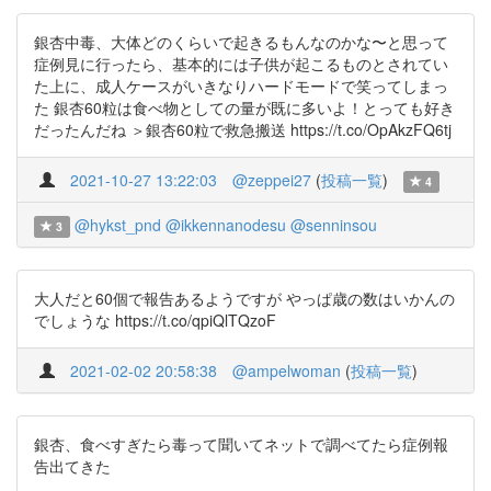
銀杏中毒、大体どのくらいで起きるもんなのかな〜と思って
症例見に行ったら、基本的には子供が起こるものとされてい
た上に、成人ケースがいきなりハードモードで笑ってしまっ
た 銀杏60粒は食べ物としての量が既に多いよ！とっても好き
だったんだね ＞銀杏60粒で救急搬送 https://t.co/OpAkzFQ6tj
2021-10-27 13:22:03
@zeppei27
(
投稿一覧
)
4
@hykst_pnd
@ikkennanodesu
@senninsou
3
大人だと60個で報告あるようですが やっぱ歳の数はいかんの
でしょうな https://t.co/qpiQlTQzoF
2021-02-02 20:58:38
@ampelwoman
(
投稿一覧
)
銀杏、食べすぎたら毒って聞いてネットで調べてたら症例報
告出てきた