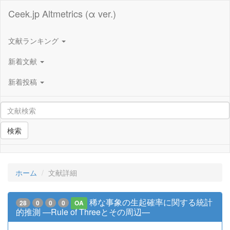
Ceek.jp Altmetrics (α ver.)
文献ランキング
新着文献
新着投稿
検索
ホーム
文献詳細
稀な事象の生起確率に関する統計
28
0
0
0
OA
的推測 —Rule of Threeとその周辺—