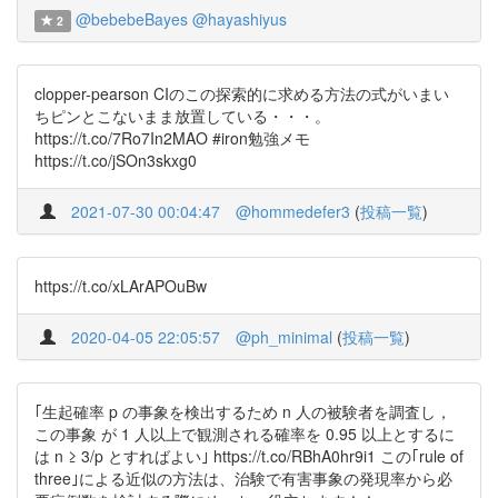
@bebebeBayes
@hayashiyus
2
clopper-pearson CIのこの探索的に求める方法の式がいまい
ちピンとこないまま放置している・・・。
https://t.co/7Ro7In2MAO #iron勉強メモ
https://t.co/jSOn3skxg0
2021-07-30 00:04:47
@hommedefer3
(
投稿一覧
)
https://t.co/xLArAPOuBw
2020-04-05 22:05:57
@ph_minimal
(
投稿一覧
)
｢生起確率 p の事象を検出するため n 人の被験者を調査し，
この事象 が 1 人以上で観測される確率を 0.95 以上とするに
は n ≥ 3/p とすればよい｣ https://t.co/RBhA0hr9i1 この｢rule of
three｣による近似の方法は、治験で有害事象の発現率から必