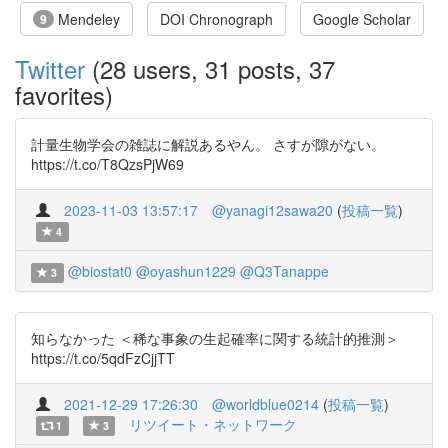
Mendeley
DOI Chronograph
Google Scholar
9
Twitter
(28 users, 31 posts, 37
favorites)
計量生物学会の雑誌に解説あるやん。 さすが隙がない。
https://t.co/T8QzsPjW69
2023-11-03 13:57:17
@yanagi12sawa20
(
投稿一覧
)
4
@biostat0
@oyashun1229
@Q3Tanappe
3
知らなかった ＜稀な事象の生起確率に関する統計的推測＞
https://t.co/5qdFzCjjTT
2021-12-29 17:26:30
@worldblue0214
(
投稿一覧
)
リツイート・ネットワーク
1
3