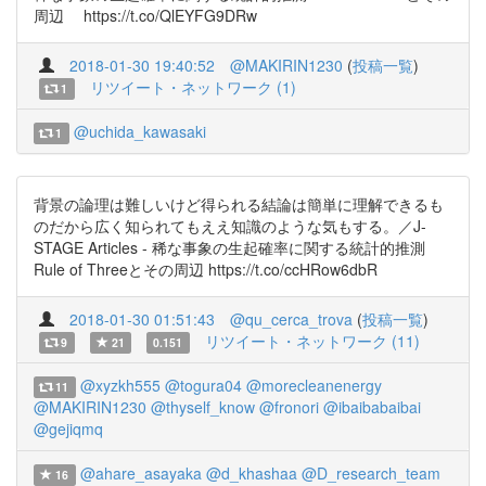
周辺 https://t.co/QlEYFG9DRw
2018-01-30 19:40:52
@MAKIRIN1230
(
投稿一覧
)
リツイート・ネットワーク (1)
1
@uchida_kawasaki
1
背景の論理は難しいけど得られる結論は簡単に理解できるも
のだから広く知られてもええ知識のような気もする。／J-
STAGE Articles - 稀な事象の生起確率に関する統計的推測
Rule of Threeとその周辺 https://t.co/ccHRow6dbR
2018-01-30 01:51:43
@qu_cerca_trova
(
投稿一覧
)
リツイート・ネットワーク (11)
9
21
0.151
@xyzkh555
@togura04
@morecleanenergy
11
@MAKIRIN1230
@thyself_know
@fronori
@ibaibabaibai
@gejiqmq
@ahare_asayaka
@d_khashaa
@D_research_team
16