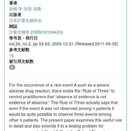
著者
岩崎 学
吉田 清隆
出版者
日本計量生物学会
雑誌
計量生物学
(
ISSN:09184430
)
巻号頁・発行日
vol.26, no.2, pp.53-63, 2005-12-31 (Released:2011-09-30)
参考文献数
16
被引用文献数
5
For the occurrence of a rare event A such as a severe
adverse drug reaction, there exists the “Rule of Three” to
remind practitioners that “absence of evidence is not
evidence of absence.” The Rule of Three actually says that
even if the event A was not observed among n patients it
would be quite possible to observe three events among
other n patients. The present paper examines this useful rule
in detail and also extends it to a testing problem for