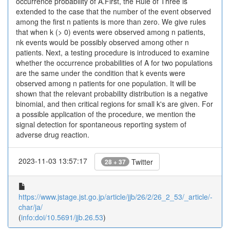
occurrence probability of A.First, the Rule of Three is
extended to the case that the number of the event observed
among the first n patients is more than zero. We give rules
that when k (> 0) events were observed among n patients,
nk events would be possibly observed among other n
patients. Next, a testing procedure is introduced to examine
whether the occurrence probabilities of A for two populations
are the same under the condition that k events were
observed among n patients for one population. It will be
shown that the relevant probability distribution is a negative
binomial, and then critical regions for small k's are given. For
a possible application of the procedure, we mention the
signal detection for spontaneous reporting system of
adverse drug reaction.
2023-11-03 13:57:17
Twitter
28 + 37
https://www.jstage.jst.go.jp/article/jjb/26/2/26_2_53/_article/-
char/ja/
(
info:doi/10.5691/jjb.26.53
)