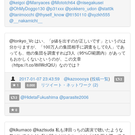
@keigoi
@Manyaces
@Mototch64
@nisegakusei
@OhMyDoggo130
@p31xxx
@pokkero_udon
@stat0k
@tanimocchi
@thyself_know
@tt150110
@xyzkh555
@__nakamichi__
@tonkyo_Vc はい、「p値を出すのが正しいです」というのは
分かりますが、「100万人の集団相手に調査をして0人」であ
っても、他の集団を調査すれば3人（95%CI範囲内）があって
もおかしくないというのが、この文章
（https://t.co/l8iIWcfQtU）なのでは？
2017-01-07 23:43:59
@kazooooya
(
投稿一覧
)
2
リツイート・ネットワーク (2)
1
0.000
@HidetaFukushima
@parasite2006
2
0
@kikumaco @kaztsuda 私も津田っちの講演で聴いたような