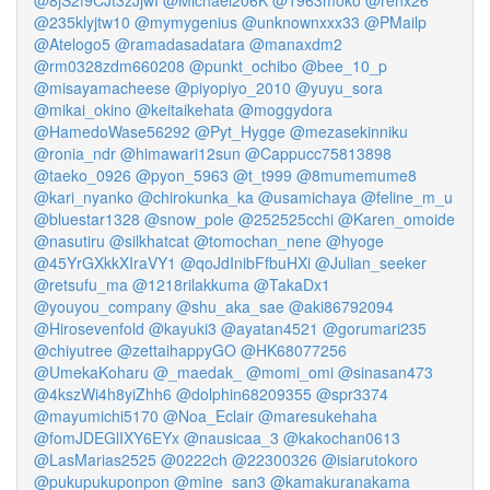
@8jS2f9CJt3zJjwI
@Michael206K
@1963moko
@renx26
@235klyjtw10
@mymygenius
@unknownxxx33
@PMailp
@Atelogo5
@ramadasadatara
@manaxdm2
@rm0328zdm660208
@punkt_ochibo
@bee_10_p
@misayamacheese
@piyopiyo_2010
@yuyu_sora
@mikai_okino
@keitaikehata
@moggydora
@HamedoWase56292
@Pyt_Hygge
@mezasekinniku
@ronia_ndr
@himawari12sun
@Cappucc75813898
@taeko_0926
@pyon_5963
@t_t999
@8mumemume8
@kari_nyanko
@chirokunka_ka
@usamichaya
@feline_m_u
@bluestar1328
@snow_pole
@252525cchi
@Karen_omoide
@nasutiru
@silkhatcat
@tomochan_nene
@hyoge
@45YrGXkkXIraVY1
@qoJdInibFfbuHXi
@Julian_seeker
@retsufu_ma
@1218rilakkuma
@TakaDx1
@youyou_company
@shu_aka_sae
@aki86792094
@Hirosevenfold
@kayuki3
@ayatan4521
@gorumari235
@chiyutree
@zettaihappyGO
@HK68077256
@UmekaKoharu
@_maedak_
@momi_omi
@sinasan473
@4kszWi4h8yiZhh6
@dolphin68209355
@spr3374
@mayumichi5170
@Noa_Eclair
@maresukehaha
@fomJDEGlIXY6EYx
@nausicaa_3
@kakochan0613
@LasMarias2525
@0222ch
@22300326
@isiarutokoro
@pukupukuponpon
@mine_san3
@kamakuranakama