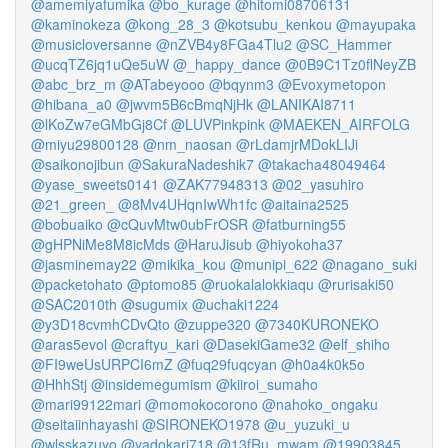
@amemiyafumika
@bo_kurage
@hitomi08706131
@kaminokeza
@kong_28_3
@kotsubu_kenkou
@mayupaka
@musicloversanne
@nZVB4y8FGa4Tlu2
@SC_Hammer
@ucqTZ6jq1uQe5uW
@_happy_dance
@0B9C1Tz0flNeyZB
@abc_brz_m
@ATabeyooo
@bqynm3
@Evoxymetopon
@hibana_a0
@jwvm5B6cBmqNjHk
@LANIKAI8711
@lKoZw7eGMbGj8Cf
@LUVPinkpink
@MAEKEN_AIRFOLG
@miyu29800128
@nm_naosan
@rLdamjrMDokLIJi
@saikonojibun
@SakuraNadeshik7
@takacha48049464
@yase_sweets0141
@ZAK77948313
@02_yasuhiro
@21_green_
@8Mv4UHqnIwWh1fc
@aitaina2525
@bobuaiko
@cQuvMtw0ubFrOSR
@fatburning55
@gHPNiMe8M8icMds
@HaruJisub
@hiyokoha37
@jasminemay22
@mikika_kou
@munipi_622
@nagano_suki
@packetohato
@ptomo85
@ruokalalokkiaqu
@rurisaki50
@SAC2010th
@sugumix
@uchaki1224
@y3D18cvmhCDvQto
@zuppe320
@7340KURONEKO
@aras5evol
@craftyu_kari
@DasekiGame32
@elf_shiho
@FI9weUsURPCI6mZ
@fuq29fuqcyan
@h0a4k0k5o
@HhhStj
@insidemegumism
@kiiroi_sumaho
@mari99122mari
@momokocorono
@nahoko_ongaku
@seitaiinhayashi
@SIRONEKO1978
@u_yuzuki_u
@wlsskazuyo
@yadokari718
@13fRu_mwam
@19903845