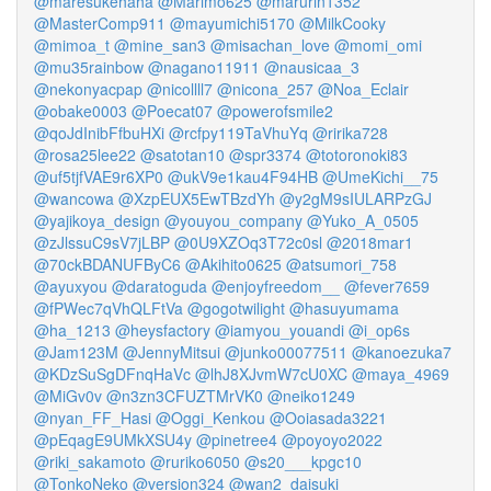
@maresukehaha
@Marimo625
@marurin1352
@MasterComp911
@mayumichi5170
@MilkCooky
@mimoa_t
@mine_san3
@misachan_love
@momi_omi
@mu35rainbow
@nagano11911
@nausicaa_3
@nekonyacpap
@nicollll7
@nicona_257
@Noa_Eclair
@obake0003
@Poecat07
@powerofsmile2
@qoJdInibFfbuHXi
@rcfpy119TaVhuYq
@ririka728
@rosa25lee22
@satotan10
@spr3374
@totoronoki83
@uf5tjfVAE9r6XP0
@ukV9e1kau4F94HB
@UmeKichi__75
@wancowa
@XzpEUX5EwTBzdYh
@y2gM9sIULARPzGJ
@yajikoya_design
@youyou_company
@Yuko_A_0505
@zJlssuC9sV7jLBP
@0U9XZOq3T72c0sl
@2018mar1
@70ckBDANUFByC6
@Akihito0625
@atsumori_758
@ayuxyou
@daratoguda
@enjoyfreedom__
@fever7659
@fPWec7qVhQLFtVa
@gogotwilight
@hasuyumama
@ha_1213
@heysfactory
@iamyou_youandi
@i_op6s
@Jam123M
@JennyMitsui
@junko00077511
@kanoezuka7
@KDzSuSgDFnqHaVc
@lhJ8XJvmW7cU0XC
@maya_4969
@MiGv0v
@n3zn3CFUZTMrVK0
@neiko1249
@nyan_FF_Hasi
@Oggi_Kenkou
@Ooiasada3221
@pEqagE9UMkXSU4y
@pinetree4
@poyoyo2022
@riki_sakamoto
@ruriko6050
@s20___kpgc10
@TonkoNeko
@version324
@wan2_daisuki