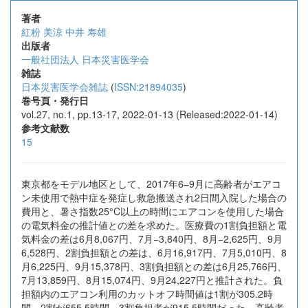
著者
紅粉 美涼
中井 寿雄
出版者
一般社団法人 日本災害医学会
雑誌
日本災害医学会雑誌
(
ISSN:21894035
)
巻号頁・発行日
vol.27, no.1, pp.13-17, 2022-01-13 (Released:2022-01-14)
参考文献数
15
東京都をモデル地区として、2017年6–9月に高齢者がエアコ
ン未使用で熱中症を発症し救急搬送され2日間入院した場合の
費用と、暑さ指数25°C以上の時間にエアコンを使用した場合
の電気料金の推計値との差を求めた。医療費の1割負担額と電
気料金の差は6月8,067円、7月−3,840円、8月−2,625円、9月
6,528円、2割負担額との差は、6月16,917円、7月5,010円、8
月6,225円、9月15,378円、3割負担額との差は6月25,766円、
7月13,859円、8月15,074円、9月24,227円と推計された。負
担額内のエアコン利用のカットオフ時間値は1割が305.2時
間、2割が655.5時間、3割負担者が915.5時間だった。高齢者