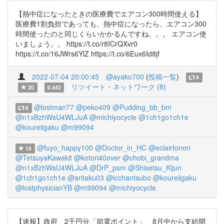
【熱中症になったときの医療費でエアコン300時間使える】
医療費1割負担であっても、熱中症になったら、エアコン300
時間使ったのと同じくらいかかるんですね。。。 エアコン使
いましょう。。 https://t.co/r8ICrQXvr0
https://t.co/16JWrs6YlZ https://t.co/6Eux6Id8jf
2022-07-04 20:00:45
@ayako700
(
投稿一覧
)
9
リツイート・ネットワーク (8)
20
0.442
@lostman77
@peko409
@Pudding_bb_bm
8
@n1xBzhWsU4WLJuA
@michiyocycle
@1ch1go1ch1e
@koureiigaku
@m99094
@fuyo_happy100
@Doctor_in_HC
@eclairtonon
16
@TetsuyaKawakit
@kotori40over
@chobi_grandma
@n1xBzhWsU4WLJuA
@DrP_psm
@Shisetsu_Kijun
@1ch1go1ch1e
@aritaku03
@icchantsubo
@koureiigaku
@lostphysicianYB
@m99094
@michiyocycle
【速報】政府 2千円分「節電ポイント」 8月中から支給開