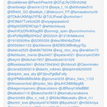
@ozakikinsei
@PeachPeach8
@QTqLRyOSVxh29dj
@rainbowjyr
@ramrin1219
@saya_t_16
@shihotake510
@SR400_GO
@sskkyk_t
@takozumi_FP
@tamasaburou39
@TOkArUKMVgUYFBJ
@TULIPreall
@untochan1
@VCWa57Tze9zsQf5
@voyagepassion2
@Wg06SSREWCtqlvT
@whitechieusa
@wohVOyDRvWXagBX
@yomogi_open
@yururimumumu
@z4PyWgWBpf2HQvZ
@0222ch
@1218rilakkuma
@19192929ha
@22300326
@4kszWi4h8yiZhh6
@5050diet1122
@achikonne
@ADBSO8Bhdkyg7Ep
@aitaina2525
@aki86792094
@ang_nico_ang
@arakhan72
@Ashitsubo_mania
@au0407
@ayatan4521
@azunyan2383
@b4ymt
@bittchan7907
@blueblue6161029
@Bluedaisy0841
@chita73943642
@chitora5
@Ciaominako
@crane92265219
@daichi_mikinko
@dolphin68209355
@dolphin_sea_sky
@F3jtncPgkBsFoKy
@gHPNiMe8M8icMds
@gorumari235
@haru_haru_1123
@Hirosevenfold
@hiyoko_bbc
@IaJhICNMiAfpgMj
@iikagenniyamero
@isiarutokoro
@JBRexyl1kNsBB8f
@kaikaiton116
@kakochan0613
@kamakuranakama
@kanichi69
@ka_n_na8_2
@KirikoWakuwaku
@knk_i11
@koririn_love
@kyokyo97476869
@lkyutrko21
@m563miya