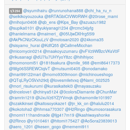
@syumihairu
@runrunohana888
@chi_ha_ru_n
294
@seikikoyouzouka
@8RTAGbiCtVW0RWH
@20rose_mami
@mihojun0408
@qb_ens
@Kips_Bay
@azuazu1982
@supika0101
@yukiyanagi1234
@rcmc34jyfg
@hanielmama
@maimeri_
@05fJjwDXHrg55l9
@AkPkCNtzCKouLzV
@motosan2020
@24koma35
@sisyamo_hurai
@KdfQ55
@CallmeMicchan
@micomycin0214
@maakoyuzumaru
@vFVz9WBzcVKsV0F
@rikusanagi
@dU7Iu7UHYyoY8zc
@hihihiyoc
@momonomi51
@1818sakura
@smile_988
@emi86417373
@Wg06SSREWCtqlvT
@mutsumi0405
@onodamako
@mari99122mari
@momo9309moon
@michinoueshogo
@QTqLRyOSVxh29dj
@lovesmiletvxq
@Nami_002525
@mori_risukurumi
@kurasikaiteki3
@mayasuzaku
@dncelove1
@chinya5124
@3colorsDiamante
@ChunMar
@ramrin1219
@iJxuVz6YZjYVmqk
@chamomile101997
@ozakikinsei
@kaitosoyokaze1
@jn_kk_on
@halulu2014
@kokotoha2
@hhmsa770307
@H2Ringo
@kumosorasakura
@momi111handmade
@ljg417m19
@kashiwayahonke
@2Rinco
@y1010461
@hitomi175427
@AoSora23839013
@aero_1201
@kesen_gogo
@mememi911