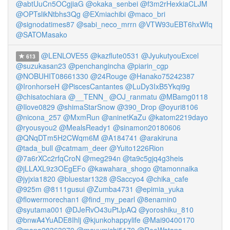
@abtUuCn5OCgjiaG
@okaka_senbei
@f3m2rHexkiaCLJM
@OPTslikNtbhs3Qg
@EXmiachibi
@maco_bri
@signodatimes87
@sabi_neco_mrrn
@VTW93uEBT6hxWfq
@SATOMasako
@LENLOVE55
@kazflute0531
@JyukutyouExcel
613
@suzukasan23
@penchangincha
@piarin_cgp
@NOBUHIT08661330
@24Rouge
@Hanako75242387
@IronhorseH
@PiscesCantantes
@LuDy3IxB5Ykqi9g
@chisatochiara
@__TENN_
@OJ_ranmatu
@MBamg0118
@Ilove0829
@shimaStarSnow
@390_Drop
@oyuri8106
@nicona_257
@MxmRun
@aninetKaZu
@katom2219dayo
@ryousyou2
@MealsReady1
@sinamon20180606
@QNqDTm5H2CWqm6M
@A184741
@arakiruna
@tada_bull
@catmam_deer
@Yuito1226Rion
@7a6rXCc2rfqCroN
@meg294n
@ta9c5gjq4g3heis
@jLLAXL9z3OEgEFo
@kawahara_shogo
@tamonnaika
@jyjxia1820
@bluestar1328
@Saccyo4
@chika_cafe
@925m
@8111gusui
@Zumba4731
@epimia_yuka
@flowermorechan1
@find_my_pearl
@8enamin0
@syutama001
@DJeRvO43uPtJpAQ
@yoroshiku_810
@bnwA4YuADE8Ihlj
@kjunkohappylife
@Mai90400170