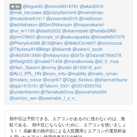
@tegue50
@micro49016781
@akari2910
55
@mak_kanzawa
@jjcrazydiamond
@mamamaiu
@inokodnsr61017
@yosemite2015
@mid0noon
@ashitahasun
@EbmShibanyan
@inayanakana1
@uv_er1109
@daath2032
@okametyaki
@hataboSAN
@prmt78803
@conylo_ol
@sakurapadda
@show94507578
@Phenylina396
@10jijiharu
@AkikoOonishi7
@emicoccus
@T8y4eoyA18Bk6go
@takamtk
@usbeni_soubi
@niko00813490
@rekijoymary
@24Te
@3stars67664378
@55eight55
@maki071458
@manabunoda
@el_fr_moa
@Ham_Sasami
@mrmy
@uckki
@155618_yuri
@ALU_PPL_HN
@icom_mitu
@mability
@mado_ryman
@mataro_mince
@ocari07
@Oggi_Kenkou
@pharmatribune
@ppp1515151
@Takumi_0331
@UG18353762
@underthemint
@YamabukiOrca
@yamahaha300
@yamizo_san
@yosenabe_t_s_n_
熱中症は予防できる。エアコンがあるのに使わないのは、無
駄である。 熱中症にならないために、エアコンを使いましょ
う！！ 高齢者の熱中症による入院費用とエアコンの電気料金
を用いたエアコン使用促進方法の検討