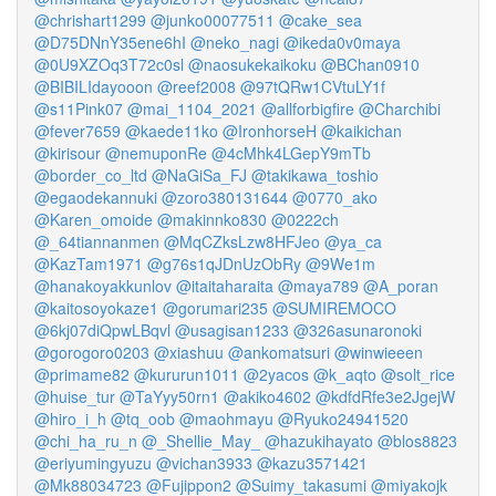
@chrishart1299
@junko00077511
@cake_sea
@D75DNnY35ene6hI
@neko_nagi
@ikeda0v0maya
@0U9XZOq3T72c0sl
@naosukekaikoku
@BChan0910
@BIBILIdayooon
@reef2008
@97tQRw1CVtuLY1f
@s11Pink07
@mai_1104_2021
@allforbigfire
@Charchibi
@fever7659
@kaede11ko
@IronhorseH
@kaikichan
@kirisour
@nemuponRe
@4cMhk4LGepY9mTb
@border_co_ltd
@NaGiSa_FJ
@takikawa_toshio
@egaodekannuki
@zoro380131644
@0770_ako
@Karen_omoide
@makinnko830
@0222ch
@_64tiannanmen
@MqCZksLzw8HFJeo
@ya_ca
@KazTam1971
@g76s1qJDnUzObRy
@9We1m
@hanakoyakkunlov
@itaitaharaita
@maya789
@A_poran
@kaitosoyokaze1
@gorumari235
@SUMIREMOCO
@6kj07diQpwLBqvl
@usagisan1233
@326asunaronoki
@gorogoro0203
@xiashuu
@ankomatsuri
@winwieeen
@primame82
@kururun1011
@2yacos
@k_aqto
@solt_rice
@huise_tur
@TaYyy50rn1
@akiko4602
@kdfdRfe3e2JgejW
@hiro_i_h
@tq_oob
@maohmayu
@Ryuko24941520
@chi_ha_ru_n
@_Shellie_May_
@hazukihayato
@blos8823
@eriyumingyuzu
@vichan3933
@kazu3571421
@Mk88034723
@Fujippon2
@Suimy_takasumi
@miyakojk