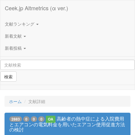
Ceek.jp Altmetrics (α ver.)
文献ランキング
新着文献
新着投稿
検索
ホーム
文献詳細
高齢者の熱中症による入院費用
2883
0
0
0
OA
とエアコンの電気料金を用いたエアコン使用促進方法
の検討