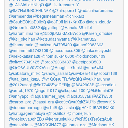
@1Ais6fdIldHNhqO
@5_is_treasure_Y
@6Z7HuDhBCPRbN6Z
@7hiroponx1
@adachiharumama
@armsendai
@beginneairman
@chikkarz
@CsubEOf9pD0lIcQ
@d8R9fHt91xKnXBp
@don_cloudy
@GreenTea0832
@gyottopi
@Hanaka35_diet
@harumi8mama
@i5b0jDMaKMZBWop
@Karen_omoide
@Kei_okeihan
@ketsudashiyama
@Kikamaru22
@likamemalo
@makisan84795400
@mao92383663
@mmmmm54743109
@mocomoco305
@nakaxelayoshi
@nekokaitaina28
@nomisuke10000
@oidondon0409
@olive97049425
@oreo72063437
@pepipepi3560
@QrO6AUfV0VOOAcc
@Rough__Genki
@ruru6464
@sabatora_miiko
@show_saisai
@snwbear48
@Toobi1138
@uta_kata_kai20
@v1QCj48FR7WzQlQ
@yukiharuhina
@2012usagi
@5qTG4SSyqDFi9jg
@A242908E
@accodiet1
@aerobj1970
@aguri1017
@aikopooh100
@AkiGemini76
@annyapoi
@aquariumer_myu
@axis358yas
@AZTw33t
@carbo_pro
@cassi_ora
@cd9eQwuXqkZXU7b
@cow195
@deepaquarouge
@e1nt8
@es_slb
@gH0kDrf5A2URZK0
@hatugagenmaicya
@hoshitozi
@imonejikun
@jr4oIe0va0ehEB0
@kerurunkukku
@kRfSsXR4SzqAt3k
@mashirio_s
@MOCCINA77
@momo_ezo
@MorishouHK