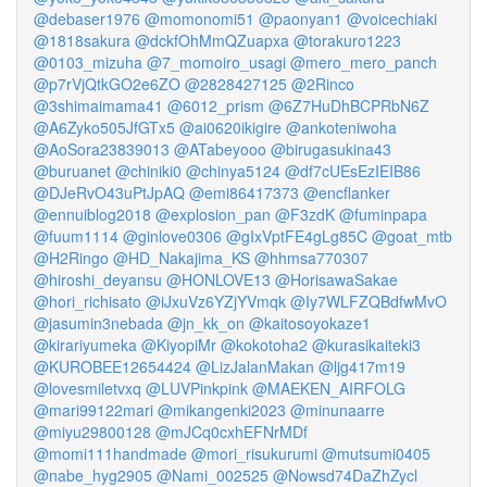
@debaser1976
@momonomi51
@paonyan1
@voicechiaki
@1818sakura
@dckfOhMmQZuapxa
@torakuro1223
@0103_mizuha
@7_momoiro_usagi
@mero_mero_panch
@p7rVjQtkGO2e6ZO
@2828427125
@2Rinco
@3shimaimama41
@6012_prism
@6Z7HuDhBCPRbN6Z
@A6Zyko505JfGTx5
@ai0620ikigire
@ankoteniwoha
@AoSora23839013
@ATabeyooo
@birugasukina43
@buruanet
@chiniki0
@chinya5124
@df7cUEsEzIEIB86
@DJeRvO43uPtJpAQ
@emi86417373
@encflanker
@ennuiblog2018
@explosion_pan
@F3zdK
@fuminpapa
@fuum1114
@ginlove0306
@gIxVptFE4gLg85C
@goat_mtb
@H2Ringo
@HD_Nakajima_KS
@hhmsa770307
@hiroshi_deyansu
@HONLOVE13
@HorisawaSakae
@hori_richisato
@iJxuVz6YZjYVmqk
@Iy7WLFZQBdfwMvO
@jasumin3nebada
@jn_kk_on
@kaitosoyokaze1
@kirariyumeka
@KiyopiMr
@kokotoha2
@kurasikaiteki3
@KUROBEE12654424
@LizJalanMakan
@ljg417m19
@lovesmiletvxq
@LUVPinkpink
@MAEKEN_AIRFOLG
@mari99122mari
@mikangenki2023
@minunaarre
@miyu29800128
@mJCq0cxhEFNrMDf
@momi111handmade
@mori_risukurumi
@mutsumi0405
@nabe_hyg2905
@Nami_002525
@Nowsd74DaZhZycl