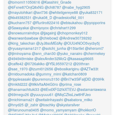
@tomomi11050616
@Kasshini_Gnade
@6Fxne87OnjQ8xNG
@chi8787
@nabe_hyg2905
@mayutohikari
@avi736
@whitetigereye88
@yuka832171
@kk49382531
@ruka08_D
@nadesicoNd_001
@kuchann757
@Ruriiro822416
@ebisukahou
@pyopporins
@Sawayakai
@xmiyoyox
@chrishart1299
@snowsunraindrps
@jjagainjj
@chopmonkey012
@wanwanbawbaw
@chiebow2
@Andrew30739292
@king_takechan
@JyJ8soMEdAy
@OUU4NOO5vycby5j
@ryusaymama1217
@sotchi_junha
@15tartlet
@sheromi7
@ijiminoyama
@ann_chan30
@yuko_nanairo
@chermekey
@494949miske
@alexAnder32McQ
@kasasagi9665
@caffe42
@0726akiko
@YSL95597212
@20thran
@sae_1970
@izumi012656
@ebosikariginu
@AZTw33t
@midoumadoka
@gummy_mimi
@katchan0809
@ripplesasaki
@puremoru3150
@BnI7w3SiFaljDlD
@39Hk
@tmkitd222
@9lklvftaA94G0ro
@prima_rose
@hanamachituki33
@8EvdXFG2f4XTEVJ
@astamaniawana
@69megu26
@yuuuyuuu61
@MqCZksLzw8HFJeo
@michimama21
@seitaiinhayashi
@sabatora_miiko
@hnyd25
@_zahir
@toschky
@skystarsilver
@Harunouma0405
@momo_yamyamyam
@hokkoriO