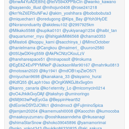
@bnwA4YuADE8Ihlj
@teIVS94XPPIbCIn
@wanko_kawano
@sayaendo_illust
@mihojun0408
@rose241218
@krrYeZ6ER5uNFwJ
@akim_yoshihara
@bobobobuta3
@miquechan1
@oredugong
@Kips_Bay
@Yoh3HyDE
@Noranonduarity
@akidesu102
@2997925km
@Mikako5588
@supika0101
@yukiyanagi1234
@haibi_tan
@aquariumer_myu
@IshigakiMi86568
@chama0353
@Missto6
@koppu_kami
@sacchinya_i
@MmcOctober
@hanielmama
@Cangkou
@maimeri_
@uuron2580
@05fJjwDXHrg55l9
@AkPkCNtzCKouLzV
@hareharespace51
@minaposolt
@9rokuma
@EgE8Z4EvPPYMNeP
@JacksonMar90167
@mahriku0813
@motosan2020
@iky1941
@mdOB1xpZieO5i7t
@miyuchan9698
@kanakana_33
@sisyamo_hurai
@KdfQ55
@Laph10so
@OrgKWKGJ8xSvg0m
@kanro_canaria
@ko1eternity_Lo
@micomycin0214
@oO4JhkikGvyDAjf
@takshyo
@uminoringo
@6Mj903wPwjEycGa
@BeppinHeart52
@dEonleDSYDJCWc1
@dmdmxx3
@FujiminoSpica
@jamjam20204
@kamemushi0008
@Kaocchin
@kumocoba
@maakoyuzumaru
@ooshikasanndeha
@rikusanagi
@shimaStarSnow
@shoko39045896
@yamamorimai
@yoko_yoko4343
@yukiko86330825
@aki_sakura