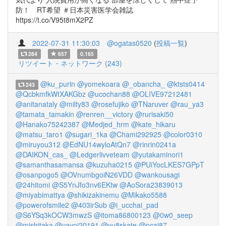
防！ RT希望 ＃日本災害医学会雑誌
https://t.co/V95t8mX2PZ
2022-07-31 11:30:03
@ogatas0520
(
投稿一覧
)
284
657
0.165
リツイート・ネットワーク (243)
@ku_purin
@yomekoara
@_obancha_
@ktsts0414
243
@QcbkmfkWtXAKGbz
@ucochan88
@OLIVE97212481
@anitanataly
@milty83
@rosefujiko
@TNaruver
@rau_ya3
@tamata_tamakin
@renren__victory
@rurisaki50
@Hanako75242387
@Medjed_hrm
@kate_hikaru
@matsu_taro1
@sugari_1ka
@Chami292925
@color0310
@miruyou312
@EdNU14wyloAtQn7
@rinrin0241a
@DAIKON_cas_
@Ledgerlivveteam
@yutakaminori1
@samanthasamansa
@kuzuha0215
@PUiYocLKES7GPpT
@osanpogo5
@OVnumbgoiN26VDD
@wankousagi
@24hitomi
@S5YnJfo3nv6EKtw
@AoSora23839013
@miyabimattya
@shikizakinemu
@Mikako5588
@powerofsmile2
@403irSub
@i_ucchai_pad
@S6YSq3kOCW3mwzS
@itoma86800123
@0w0_seep
@mishitaka
@yayoi20191
@yu8skate
@ncai87