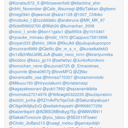
@Konatsu572_X
@Hirosevenfold
@kitachina_shin
@rihhi_November
@Cafe_Atsumegi
@BizTakkan
@gtleem
@meg294n
@qwancat
@sara1128
@1007_Chibiko
@mutsuko_t
@zzzdddabc
@arakiruna
@MK_MK_87
@Soleil59602700
@Wqh26
@kumachan_2008
@coco_I_smile
@bon11gatu1
@jal9504
@y1010461
@ryusuke_mimasu
@nobi_1970
@Cappucc75813898
@coyan333
@shiro_0804
@KkuJk9
@pukupukuponpon
@muroran8989
@Qietfic
@e_m_s_n_
@kurasikaiteki3
@n1xBzhWsU4WLJuA
@sabi_neco_mrrn
@kirariyumeka
@bcobco
@kazu_gc10
@sa0w0yc
@JunkoKorokoro
@tomochan_nene
@suzuna0725
@_Erinaceinae_
@uyunnie
@siva0807jj
@loveMFQ
@ZjNsc
@americalife_usa
@hhmsa770307
@notamemotoki
@Mikuuu150
@hiryuutakumi
@toriatamaxp
@kagayakesorani
@yuki17892
@sazanamikibita
@momoko27214976
@Yellowg60322235
@suziquratoro
@sotchi_junha
@fQ7nAvPs7tqoOxb
@Sakurabyakuya1
@C9ge0k9j6y2cQ
@seitaiinhayashi
@HK68077256
@kaizer9spirit
@ADBSO8Bhdkyg7Ep
@WANVAN11
@SakakiTurezure
@you_tabou
@SE2010Flower
@Chobi_JioBao213
@usagi_melou
@gamayubijin