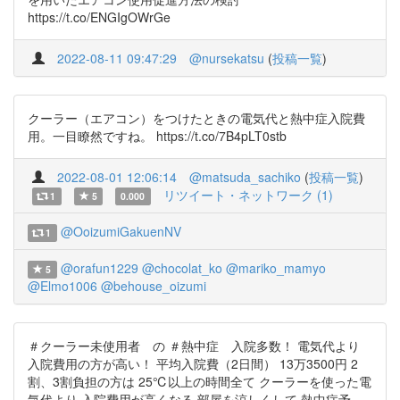
https://t.co/ENGIgOWrGe
2022-08-11 09:47:29
@nursekatsu
(
投稿一覧
)
クーラー（エアコン）をつけたときの電気代と熱中症入院費
用。一目瞭然ですね。 https://t.co/7B4pLT0stb
2022-08-01 12:06:14
@matsuda_sachiko
(
投稿一覧
)
リツイート・ネットワーク (1)
1
5
0.000
@OoizumiGakuenNV
1
@orafun1229
@chocolat_ko
@mariko_mamyo
5
@Elmo1006
@behouse_oizumi
＃クーラー未使用者 の ＃熱中症 入院多数！ 電気代より
入院費用の方が高い！ 平均入院費（2日間） 13万3500円 2
割、3割負担の方は 25℃以上の時間全て クーラーを使った電
気代より 入院費用が高くなる 部屋を涼しくして 熱中症予