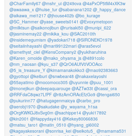
@CharFamily67
@mshr_ui
@249ova
@4aPxOP5tM4xXK3w
@awaawa_x
@huise_tur
@sabanana1202
@_happy_dance
@aikawa_mei1217
@jhouse402b
@bo_kurage
@SC_Hammer
@yase_sweets0141
@Evoxymetopon
@milktsun
@saikonojibun
@rurisaki50
@munipi_622
@jasminemay22
@mikika_kou
@SAC2010th
@insidemegumism
@yadokari718
@SIRONEKO1978
@seitaiinhayashi
@mari99122mari
@aras5evol
@amethyst_ciel
@KensCompany2
@yukiharuhina
@Karen_omoide
@mako_ohyama_js
@4891colo
@nm_naosan
@kyu_s37
@QrO6AUfV0VOOAcc
@5_is_treasure_Y
@kimamanakokko3
@mao92383663
@gyottopi
@keiburi
@snwbear48
@nakaxelayoshi
@55ayatimo
@mocomoco305
@uyunnie
@puu_1001
@imonejikun
@deepaquarouge
@AZTw33t
@cassi_ora
@RRFdaC8qwz7LfPF
@r8zAmORAcEfzGo9
@tengai650
@pukurinn77
@hatugagenmaicya
@carbo_pro
@aerobj1970
@sakudake
@y_wayama_h1sa
@OrgKWKGJ8xSvg0m
@sachippe14
@yuki17892
@kin2001
@Happyday416
@Kekey80066836
@matsu_taro1
@matin_0510
@hyang_gi6002
@kagayakesorani
@sonrisa_kei
@seikotu5_
@mamama531