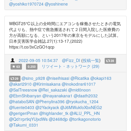
@yoshiko1970724
@yoshinene
WBGT25℃以上の全時間にエアコンを稼働させたときの電気
代よりも、熱中症で救急搬送されて２日間入院した医療費の
方が高額になる、という2017年の東京をモデルにした試算。
日本災害医学会雑誌.27(1):13-17,(2022)
https://t.co/3xCzGO1qcp
2022-09-05 10:54:37
@Fizz_DI
(
投稿一覧
)
28
リツイート・ネットワーク (29)
63
0.250
@sino_p928
@niseihisasi
@Ricatika
@okapi163
29
@akari2910
@Kirimisakana
@inokodnsr61017
@SalTreesnow
@Rei_sakazaki
@mid0noon
@EbmShibanyan
@inayanakana1
@daath2032
@hataboSAN
@Phenylina396
@ryokucha_1204
@fuente0403
@2Yackyack
@J6MWukfoXbxNEG2
@gerigeriPman
@highlander_tk
@ALU_PPL_HN
@Qd1rpr9qYUjxdWs
@2468djp
@torikagonotorio
@Takumi_0331