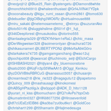
@neojyoji12
@Blue25_Rain
@yatengetu
@Diamond8white
@monchhichi0910
@whaleenthusiast
@Grf4JVIN4t7YDpk
@coconabeauty
@kigu_rumi_ossan
@umin2861
@tomo630
@debueller
@jigOIBqhg3WO6Rz
@virtualmouse888
@miru_sakaki
@netemosametemo_
@einryu
@suzuranAko
@loto501rf6
@sluggishslime
@501rf
@1_fuji_
@346Deepforest
@musukodou
@otorino555
@tantaalegria329
@YBZKYkHam1eRaLt
@chic_masa
@DerWegweiser328
@aoimerontyan
@nachura0726
@shikasunameri
@LIBERTYPON2
@9lklvftaA94G0ro
@starkakera74735
@gamgamganchang
@wao12uj
@pochipoti08
@qwancat
@fuchimoto_seiji
@ElchiCargo
@ISHIBASHI2021
@hijiyan4
@y_bluemoonstone
@sato2000
@KojFn3pS5WwAA15
@Oggi_Kenkou
@yzDGVVB9sRBRCuG
@sanssouci3057
@chusanjin
@creamtea218
@rie_rie323
@nagagutu12
@papetomo
@Quincy_009
@mashausagi
@kinokomesi
@hABSgHPtaz6lgJx
@s0ppp0
@ADK_D_hito1128
@yurari_ni_kiss
@bomuchann
@fQ7nAvPs7tqoOxb
@kumatintin0327
@HK68077256
@Hirosevenfold
@df7cUEsEzIEIB86
@ka3ba7zu0bu8ko1
@GoldCoo
@chrishart1299
@55hamarin
@Hajimedesuga