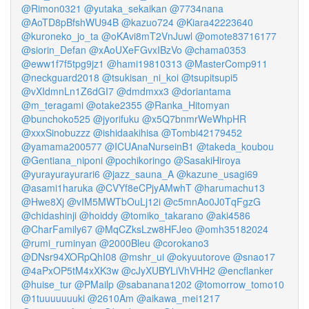
@Rimon0321
@yutaka_sekaikan
@7734nana
@AoTD8pBfshWU94B
@kazuo724
@Kiara42223640
@kuroneko_jo_ta
@oKAvi8mT2VnJuwl
@omote83716177
@siorin_Defan
@xAoUXeFGvxIBzVo
@chama0353
@eww1f7f5tpg9jz1
@hami19810313
@MasterComp911
@neckguard2018
@tsukisan_ni_koi
@tsupitsupi5
@vXIdmnLn1Z6dGI7
@dmdmxx3
@doriantama
@m_teragami
@otake2355
@Ranka_Hitomyan
@bunchoko525
@jyorifuku
@x5Q7bnmrWeWhpHR
@xxxSinobuzzz
@ishidaakihisa
@Tombi42179452
@yamama200577
@ICUAnaNurseinB1
@takeda_koubou
@Gentiana_niponi
@pochikoringo
@SasakiHiroya
@yurayurayurari6
@jazz_sauna_A
@kazune_usagi69
@asami1haruka
@CVYf8eCPjyAMwhT
@harumachu13
@Hwe8Xj
@vIM5MWTbOuLj12i
@c5mnAo0J0TqFgzG
@chidashinji
@hoiddy
@tomiko_takarano
@aki4586
@CharFamily67
@MqCZksLzw8HFJeo
@omh35182024
@rumi_ruminyan
@2000Bleu
@corokano3
@DNsr94XORpQhI08
@mshr_ui
@okyuutorove
@snao17
@4aPxOP5tM4xXK3w
@cJyXUBYLiVhVHH2
@encflanker
@huise_tur
@PMailp
@sabanana1202
@tomorrow_tomo10
@1tuuuuuuuki
@2610Am
@aikawa_mei1217