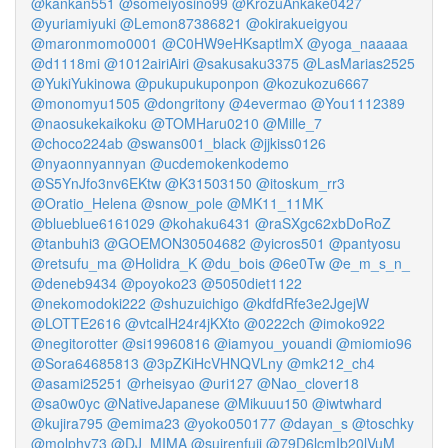
@kankan551
@someiyosino99
@KrozuAnkake0427
@yuriamiyuki
@Lemon87386821
@okirakueigyou
@maronmomo0001
@C0HW9eHKsaptlmX
@yoga_naaaaa
@d1118mi
@1012airiAiri
@sakusaku3375
@LasMarias2525
@YukiYukinowa
@pukupukuponpon
@kozukozu6667
@monomyu1505
@dongritony
@4evermao
@You1112389
@naosukekaikoku
@TOMHaru0210
@Mille_7
@choco224ab
@swans001_black
@jjkiss0126
@nyaonnyannyan
@ucdemokenkodemo
@S5YnJfo3nv6EKtw
@K31503150
@itoskum_rr3
@Oratio_Helena
@snow_pole
@MK11_11MK
@blueblue6161029
@kohaku6431
@raSXgc62xbDoRoZ
@tanbuhi3
@GOEMON30504682
@yicros501
@pantyosu
@retsufu_ma
@Holidra_K
@du_bois
@6e0Tw
@e_m_s_n_
@deneb9434
@poyoko23
@5050diet1122
@nekomodoki222
@shuzuichigo
@kdfdRfe3e2JgejW
@LOTTE2616
@vtcalH24r4jKXto
@0222ch
@imoko922
@negitorotter
@si19960816
@iamyou_youandi
@miomio96
@Sora64685813
@3pZKiHcVHNQVLny
@mk212_ch4
@asami25251
@rheisyao
@uri127
@Nao_clover18
@sa0w0yc
@NativeJapanese
@Mikuuu150
@iwtwhard
@kujira795
@emima23
@yoko050177
@dayan_s
@toschky
@molphy73
@DJ_MIMA
@suirenfuji
@79D6lcmIb20lVuM