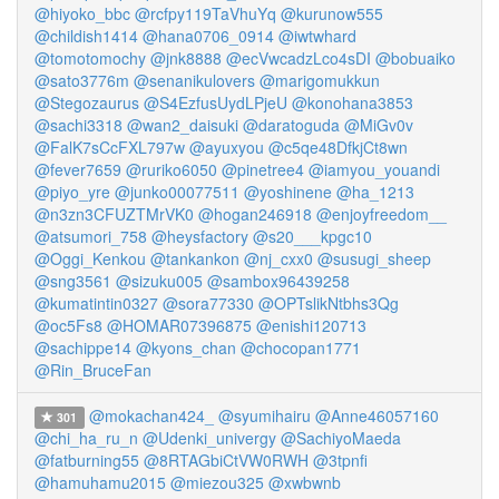
@hiyoko_bbc
@rcfpy119TaVhuYq
@kurunow555
@childish1414
@hana0706_0914
@iwtwhard
@tomotomochy
@jnk8888
@ecVwcadzLco4sDI
@bobuaiko
@sato3776m
@senanikulovers
@marigomukkun
@Stegozaurus
@S4EzfusUydLPjeU
@konohana3853
@sachi3318
@wan2_daisuki
@daratoguda
@MiGv0v
@FalK7sCcFXL797w
@ayuxyou
@c5qe48DfkjCt8wn
@fever7659
@ruriko6050
@pinetree4
@iamyou_youandi
@piyo_yre
@junko00077511
@yoshinene
@ha_1213
@n3zn3CFUZTMrVK0
@hogan246918
@enjoyfreedom__
@atsumori_758
@heysfactory
@s20___kpgc10
@Oggi_Kenkou
@tankankon
@nj_cxx0
@susugi_sheep
@sng3561
@sizuku005
@sambox96439258
@kumatintin0327
@sora77330
@OPTslikNtbhs3Qg
@oc5Fs8
@HOMAR07396875
@enishi120713
@sachippe14
@kyons_chan
@chocopan1771
@Rin_BruceFan
@mokachan424_
@syumihairu
@Anne46057160
301
@chi_ha_ru_n
@Udenki_univergy
@SachiyoMaeda
@fatburning55
@8RTAGbiCtVW0RWH
@3tpnfi
@hamuhamu2015
@miezou325
@xwbwnb