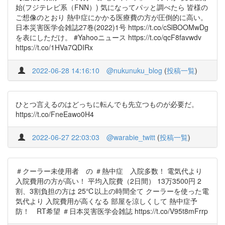
始(フジテレビ系（FNN）) 気になってパッと調べたら 皆様の
ご想像のとおり 熱中症にかかる医療費の方が圧倒的に高い。
日本災害医学会雑誌27巻(2022)1号 https://t.co/cSlBOOMwDg
を表にしただけ。 #Yahooニュース https://t.co/qcF8favwdv
https://t.co/1HVa7QDIRx
2022-06-28 14:16:10
@nukunuku_blog
(
投稿一覧
)
ひとつ言えるのはどっちに転んでも先立つものが必要だ。
https://t.co/FneEawo0H4
2022-06-27 22:03:03
@warabie_twitt
(
投稿一覧
)
＃クーラー未使用者 の ＃熱中症 入院多数！ 電気代より
入院費用の方が高い！ 平均入院費（2日間） 13万3500円 2
割、3割負担の方は 25℃以上の時間全て クーラーを使った電
気代より 入院費用が高くなる 部屋を涼しくして 熱中症予
防！ RT希望 ＃日本災害医学会雑誌 https://t.co/V95t8mFrrp