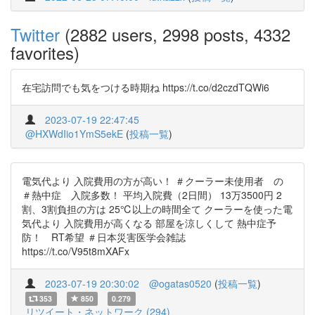
Twitter
(2882 users, 2998 posts, 4332
favorites)
在宅訪問でも気をつける時期ね https://t.co/d2czdTQWi6
2023-07-19 22:47:45
@HXWdIio1YmS5ekE
(
投稿一覧
)
電気代より 入院費用の方が高い！ ＃クーラー未使用者 の
＃熱中症 入院多数！ 平均入院費（2日間） 13万3500円 2
割、3割負担の方は 25℃以上の時間全て クーラーを使った電
気代より 入院費用が高くなる 部屋を涼しくして 熱中症予
防！ RT希望 ＃日本災害医学会雑誌
https://t.co/V95t8mXAFx
2023-07-19 20:30:02
@ogatas0520
(
投稿一覧
)
353
850
0.279
リツイート・ネットワーク (294)