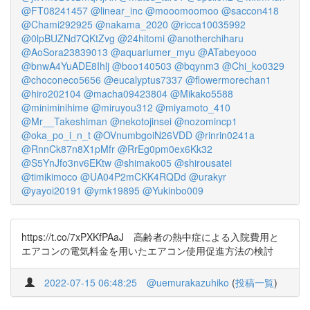
@FT08241457
@linear_inc
@mooomoomoo
@saccon418
@Chami292925
@nakama_2020
@ricca10035992
@0lpBUZNd7QKtZvg
@24hitomi
@anotherchiharu
@AoSora23839013
@aquariumer_myu
@ATabeyooo
@bnwA4YuADE8Ihlj
@boo140503
@bqynm3
@Chi_ko0329
@choconeco5656
@eucalyptus7337
@flowermorechan1
@hiro202104
@macha09423804
@Mikako5588
@miniminihime
@miruyou312
@miyamoto_410
@Mr__Takeshiman
@nekotojinsei
@nozomincp1
@oka_po_i_n_t
@OVnumbgoiN26VDD
@rinrin0241a
@RnnCk87n8X1pMfr
@RrEg0pm0ex6Kk32
@S5YnJfo3nv6EKtw
@shimako05
@shirousatei
@timikimoco
@UA04P2mCKK4RQDd
@urakyr
@yayoi20191
@ymk19895
@Yukinbo009
https://t.co/7xPXKfPAaJ 高齢者の熱中症による入院費用と
エアコンの電気料金を用いたエアコン使用促進方法の検討
2022-07-15 06:48:25
@uemurakazuhiko
(
投稿一覧
)