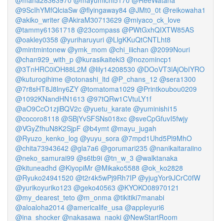
@mana28363970
@mayumichi5170
@ReeWatana
@9ScIhYMfQlciaSw
@flyingaway84
@JMt0_0t
@reikowaha1
@akiko_writer
@AkiraM30713629
@miyaco_ck_love
@tammy61361718
@23compass
@PWtGxhQIXTW85AS
@oakley0358
@yuriharuyuri
@LlgKKuQtCNTLht8
@mintmintonew
@ymk_mom
@chi_iiichan
@2099Nouri
@chan929_with_p
@kurasikaiteki3
@nozomincp1
@3TnHRC0iOH88L2M
@lily14208530
@DOoVT3lAjObIYRO
@kuturogihime
@otonashi_ltd
@P_chans_12
@sera1300
@7r8sHT8J8lny6ZY
@tomatoma1029
@Printkoubou0209
@1092KNandHN1613
@97tQRw1CVtuLY1f
@aO9CcO1zjiBQV2c
@yuetu_karate
@yuminishi15
@cocoro8118
@SBjYvSFSNs018xc
@sveCpGfuvI5fwjy
@VGyZfhuN8K2SjpF
@b4ymt
@mayu_jugah
@Ryuzo_kenko_log
@yuyu_sora
@7mpd1Uhd5Pl9MhO
@chita73943642
@gla7a6
@gorumari235
@nanikaitaraiino
@neko_samurai99
@s6tb9i
@tn_w_3
@walktanaka
@kituneadhd
@KiyopiMr
@Mikako5588
@ok_ko2828
@Ryuko24941520
@t2r4k5wPj9Rh7IP
@yjugYor9JCrC0fW
@yurikoyuriko123
@geko40563
@KYOKO08970121
@my_dearest_teto
@m_onma
@tikitiki7manabi
@aloaloha2014
@americalife_usa
@appleyuri6
@ina_shocker
@nakasawa_naoki
@NewStartRoom