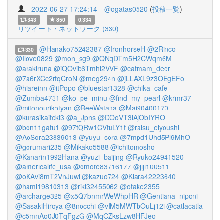
2022-06-27 17:24:14
@ogatas0520
(
投稿一覧
)
343
850
0.334
リツイート・ネットワーク (330)
@Hanako75242387
@IronhorseH
@2Rinco
330
@Ilove0829
@mon_sg9
@QNqDTm5H2CWqm6M
@arakiruna
@iQOvib6Tmhi2VVF
@catmam_deer
@7a6rXCc2rfqCroN
@meg294n
@jLLAXL9z3OEgEFo
@hiareinn
@itPopo
@bluestar1328
@chika_cafe
@Zumba4731
@ko_pe_minu
@find_my_pearl
@krmr37
@mitonourikotyan
@ReeWatana
@Mai90400170
@kurasikaiteki3
@a_Jpns
@DOoVT3lAjObIYRO
@bon11gatu1
@97tQRw1CVtuLY1f
@raisu_eiyoushi
@AoSora23839013
@yuyu_sora
@7mpd1Uhd5Pl9MhO
@gorumari235
@Mikako5588
@ichitomosho
@Kanarin1992Hana
@yuzi_baijing
@Ryuko24941520
@americalife_usa
@omote83716177
@jiji100511
@oKAvi8mT2VnJuwl
@kazuo724
@Kiara42223640
@hami19810313
@riki32455062
@otake2355
@archarge325
@x5Q7bnmrWeWhpHR
@Gentiana_niponi
@SasakiHiroya
@8nocchi
@vIM5MWTbOuLj12i
@catlacatla
@c5mnAo0J0TqFgzG
@MqCZksLzw8HFJeo