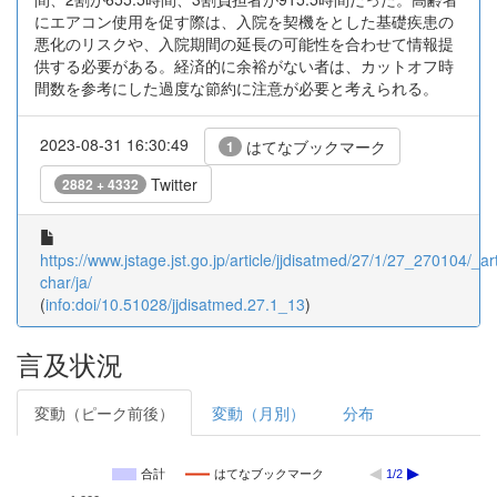
にエアコン使用を促す際は、入院を契機をとした基礎疾患の
悪化のリスクや、入院期間の延長の可能性を合わせて情報提
供する必要がある。経済的に余裕がない者は、カットオフ時
間数を参考にした過度な節約に注意が必要と考えられる。
2023-08-31 16:30:49
はてなブックマーク
1
Twitter
2882 + 4332
https://www.jstage.jst.go.jp/article/jjdisatmed/27/1/27_270104/_art
char/ja/
(
info:doi/10.51028/jjdisatmed.27.1_13
)
言及状況
変動（ピーク前後）
変動（月別）
分布
合計
はてなブックマーク
1/2