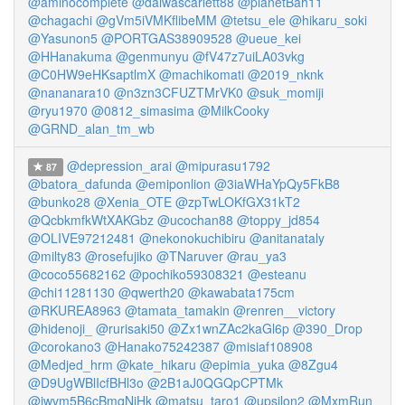
@aminocomplete
@daiwascarlett88
@planetBah11
@chagachi
@gVm5iVMKflibeMM
@tetsu_ele
@hikaru_soki
@Yasunon5
@PORTGAS38909528
@ueue_kei
@HHanakuma
@genmunyu
@fV47z7uiLA03vkg
@C0HW9eHKsaptlmX
@machikomati
@2019_nknk
@nananara10
@n3zn3CFUZTMrVK0
@suk_momiji
@ryu1970
@0812_simasima
@MilkCooky
@GRND_alan_tm_wb
@depression_arai
@mipurasu1792
87
@batora_dafunda
@emiponlion
@3iaWHaYpQy5FkB8
@bunko28
@Xenia_OTE
@zpTwLOKfGX31kT2
@QcbkmfkWtXAKGbz
@ucochan88
@toppy_jd854
@OLIVE97212481
@nekonokuchibiru
@anitanataly
@milty83
@rosefujiko
@TNaruver
@rau_ya3
@coco55682162
@pochiko59308321
@esteanu
@chi11281130
@qwerth20
@kawabata175cm
@RKUREA8963
@tamata_tamakin
@renren__victory
@hidenoji_
@rurisaki50
@Zx1wnZAc2kaGl6p
@390_Drop
@corokano3
@Hanako75242387
@misiaf108908
@Medjed_hrm
@kate_hikaru
@epimia_yuka
@8Zgu4
@D9UgWBlIcfBHl3o
@2B1aJ0QGQpCPTMk
@jwvm5B6cBmqNjHk
@matsu_taro1
@upsilon2
@MxmRun