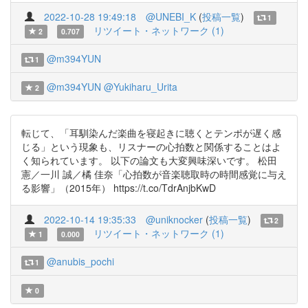
2022-10-28 19:49:18
@UNEBI_K
(
投稿一覧
)
1
リツイート・ネットワーク (1)
2
0.707
@m394YUN
1
@m394YUN
@Yukiharu_Urita
2
転じて、「耳馴染んだ楽曲を寝起きに聴くとテンポが遅く感
じる」という現象も、リスナーの心拍数と関係することはよ
く知られています。 以下の論文も大変興味深いです。 松田
憲／一川 誠／橘 佳奈「心拍数が音楽聴取時の時間感覚に与え
る影響」（2015年） https://t.co/TdrAnjbKwD
2022-10-14 19:35:33
@uniknocker
(
投稿一覧
)
2
リツイート・ネットワーク (1)
1
0.000
@anubis_pochi
1
0