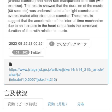
(without exercise) and heart rate manipulated condition (with
exercise). The results showed that the duration of the music
(60 seconds) was underestimated after light exercise and
overestimated after strenuous exercise. These results
suggest that the acceleration of the internal time mechanism
due to an increase in the heart rate affects the perceived
duration of time with relation to music.
2023-09-25 23:00:25
はてなブックマーク
1
Twitter
109 + 202
https://www.jstage.jst.go.jp/article/jjske/14/1/14_215/_article/-
char/ja/
(
info:doi/10.5057/jjske.14.215
)
言及状況
変動（ピーク前後）
変動（月別）
分布