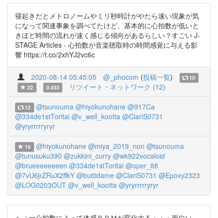
寝起きだとメトロノームやミリ秒時計がやたら速い現象が気
になって関連事象を調べてたけど、基本的に心拍数が低いと
きほど時間の流れが速く感じる傾向があるらしい？すごい J-
STAGE Articles - 心拍数が音楽聴取時の時間感覚に与える影
響 https://t.co/2xhYJ2vc6c
2020-08-14 05:45:05
@_phocom
(
投稿一覧
)
10
リツイート・ネットワーク (12)
22
0.433
@tsunouma
@hiyokunohane
@917Ca
12
@334de1stToritai
@v_well_kootta
@ClariS0731
@yryrrrrryryr
@hiyokunohane
@miya_2019_non
@tsunouma
16
@tunusuku390
@zukkini_curry
@wk922vocaloid
@brueeeeeeeen
@334de1stToritai
@oper_88
@7vU6jrZRuX2ffkY
@buttidame
@ClariS0731
@Epoxy2323
@LOG0203OUT
@v_well_kootta
@yryrrrrryryr
へぇー心拍数によって体感ＢＰＭが変化する・・・面白い