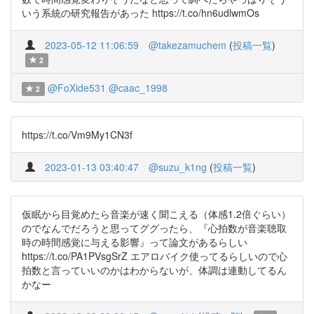
いう系統の研究報告があった https://t.co/hn6udlwmOs
2023-05-12 11:06:59
@takezamuchem
(
投稿一覧
)
2
@FoXide531
@caac_1998
2
https://t.co/Vm9My1CN3f
2023-01-13 03:40:47
@suzu_k1ng
(
投稿一覧
)
仮眠から目覚めたら音楽が速く聞こえる（体感1.2倍ぐらい）
のでなんでだろうと思ってググったら、『心拍数が音楽聴取
時の時間感覚に与える影響』って論文があるらしい
https://t.co/PA1PVsgSrZ エアロバイク使ってるらしいので心
拍数と言っていいのかはわからないが、体調は連動してるん
かなー