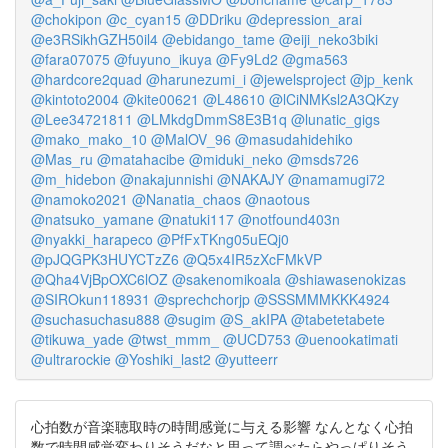
@chokipon
@c_cyan15
@DDriku
@depression_arai
@e3RSikhGZH50il4
@ebidango_tame
@eiji_neko3biki
@fara07075
@fuyuno_ikuya
@Fy9Ld2
@gma563
@hardcore2quad
@harunezumi_i
@jewelsproject
@jp_kenk
@kintoto2004
@kite00621
@L48610
@lCiNMKsl2A3QKzy
@Lee34721811
@LMkdgDmmS8E3B1q
@lunatic_gigs
@mako_mako_10
@MalOV_96
@masudahidehiko
@Mas_ru
@matahacibe
@miduki_neko
@msds726
@m_hidebon
@nakajunnishi
@NAKAJY
@namamugi72
@namoko2021
@Nanatia_chaos
@naotous
@natsuko_yamane
@natuki117
@notfound403n
@nyakki_harapeco
@PfFxTKng05uEQj0
@pJQGPK3HUYCTzZ6
@Q5x4IR5zXcFMkVP
@Qha4VjBpOXC6lOZ
@sakenomikoala
@shiawasenokizas
@SIROkun118931
@sprechchorjp
@SSSMMMKKK4924
@suchasuchasu888
@sugim
@S_akIPA
@tabetetabete
@tikuwa_yade
@twst_mmm_
@UCD753
@uenookatimati
@ultrarockie
@Yoshiki_last2
@yutteerr
心拍数が音楽聴取時の時間感覚に与える影響 なんとなく心拍
数で時間感覚変わりそうだなと思って調べたらやっぱりそう