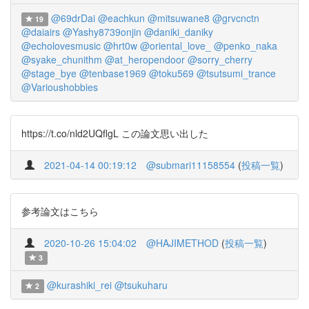
@69drDai
@eachkun
@mitsuwane8
@grvcnctn
19
@daiairs
@Yashy8739onjin
@daniki_daniky
@echolovesmusic
@hrt0w
@oriental_love_
@penko_naka
@syake_chunithm
@at_heropendoor
@sorry_cherry
@stage_bye
@tenbase1969
@toku569
@tsutsumi_trance
@Varioushobbies
https://t.co/nld2UQflgL この論文思い出した
2021-04-14 00:19:12
@submari11158554
(
投稿一覧
)
参考論文はこちら
2020-10-26 15:04:02
@HAJIMETHOD
(
投稿一覧
)
3
@kurashiki_rei
@tsukuharu
2