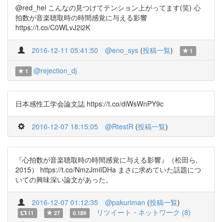
@red_hel こんなの見つけてテンション上がってます(笑) 心
拍数が音楽聴取時の時間感覚に与える影響
https://t.co/C0WLvJ2i2K
2016-12-11 05:41:50
@eno_sys
(
投稿一覧
)
1
@rejection_dj
1
日本感性工学会論文誌 https://t.co/diWsWnPY9c
2016-12-07 18:15:05
@RtestR
(
投稿一覧
)
『心拍数が音楽聴取時の時間感覚に与える影響』（松田ら,
2015） https://t.co/NmzJmiIDHa まさに求めていた話題につ
いての興味深い論文があった。
2016-12-07 01:12:35
@pakuriman
(
投稿一覧
)
リツイート・ネットワーク (8)
11
27
0.189