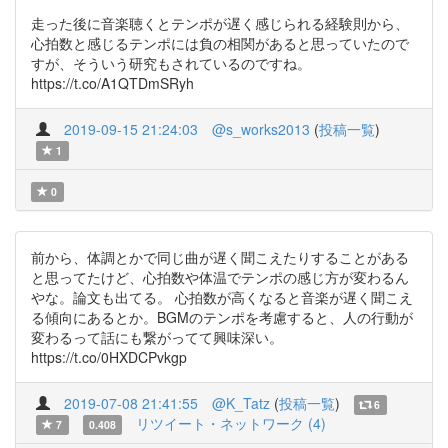
走った後に音楽聴くとテンポが遅く感じられる経験則から、
心拍数と感じるテンポには負の相関があると思っていたので
すが、そういう研究もされているのですね。
https://t.co/A1QTDmSRyh
2019-09-15 21:24:03
@s_works2013
(
投稿一覧
)
1
0
前から、体調とかで同じ曲が遅く聞こえたりすることがある
と思ってたけど、心拍数や体温でテンポの感じ方が変わるん
やな。論文も出てる。 心拍数が高くなると音楽が遅く聞こえ
る傾向にあるとか。BGMのテンポを考慮すると、人の行動が
変わるって話にも繋がってて興味深い。
https://t.co/0HXDCPvkgp
2019-07-08 21:41:55
@K_Tatz
(
投稿一覧
)
6
リツイート・ネットワーク (4)
7
0.408