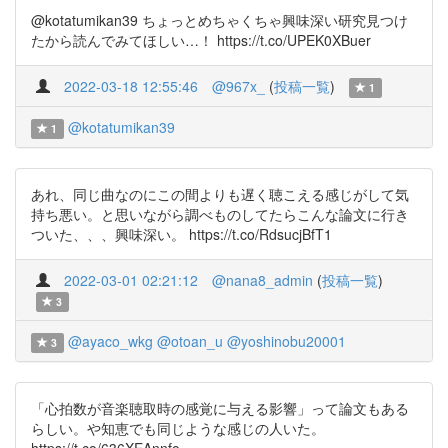
@kotatumikan39 ちょっとめちゃくちゃ興味深い研究見つけ
たから読んでみてほしい…！ https://t.co/UPEK0XBuer
2022-03-18 12:55:46
@967x_
(
投稿一覧
)
1
@kotatumikan39
1
あれ、同じ曲なのにこの間よりも遅く聴こえる感じがして気
持ち悪い。と思いながら調べものしてたらこんな論文に行き
ついた、、、興味深い。 https://t.co/RdsucjBfT1
2022-03-01 02:21:12
@nana8_admin
(
投稿一覧
)
3
@ayaco_wkg
@otoan_u
@yoshinobu20001
3
「心拍数が音楽聴取時の感覚に与える影響」って論文もある
らしい。や知恵でも同じような感じの人いた。