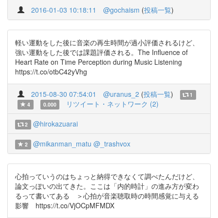
2016-01-03 10:18:11
@gochaism
(
投稿一覧
)
軽い運動をした後に音楽の再生時間が過小評価されるけど、
強い運動をした後では課題評価される。The Influence of
Heart Rate on Time Perception during Music Listening
https://t.co/otbC42yVhg
2015-08-30 07:54:01
@uranus_2
(
投稿一覧
)
1
リツイート・ネットワーク (2)
4
0.000
@hirokazuarai
2
@mikanman_matu
@_trashvox
2
心拍っていうのはちょっと納得できなくて調べたんだけど、
論文っぽいの出てきた。ここは「内的時計」の進み方が変わ
るって書いてある ＞心拍が音楽聴取時の時間感覚に与える
影響 https://t.co/VjOCpMFMDX