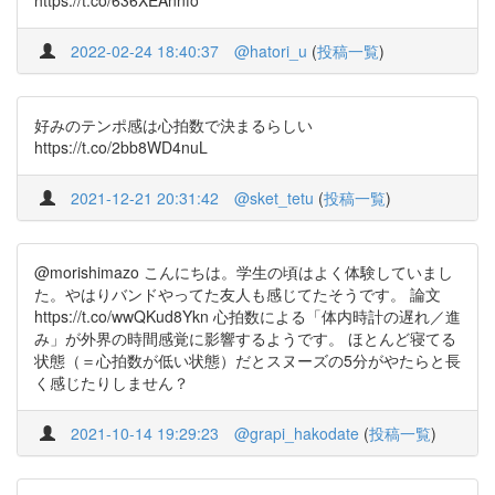
https://t.co/636XEAnnfo
2022-02-24 18:40:37
@hatori_u
(
投稿一覧
)
好みのテンポ感は心拍数で決まるらしい
https://t.co/2bb8WD4nuL
2021-12-21 20:31:42
@sket_tetu
(
投稿一覧
)
@morishimazo こんにちは。学生の頃はよく体験していまし
た。やはりバンドやってた友人も感じてたそうです。 論文
https://t.co/wwQKud8Ykn 心拍数による「体内時計の遅れ／進
み」が外界の時間感覚に影響するようです。 ほとんど寝てる
状態（＝心拍数が低い状態）だとスヌーズの5分がやたらと長
く感じたりしません？
2021-10-14 19:29:23
@grapi_hakodate
(
投稿一覧
)