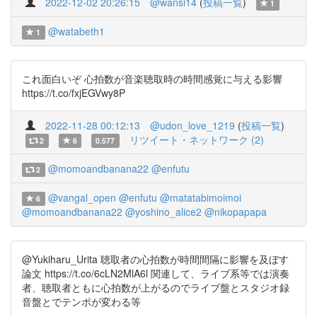
2022-12-02 20:26:15
@wansi14
(
投稿一覧
)
1
@watabeth1
1
これ面白いぞ 心拍数が音楽聴取時の時間感覚に与える影響
https://t.co/fxjEGVwy8P
2022-11-28 00:12:13
@udon_love_1219
(
投稿一覧
)
リツイート・ネットワーク (2)
2
6
0.577
@momoandbanana22
@enfutu
2
@vangal_open
@enfutu
@matatabimoimoi
6
@momoandbanana22
@yoshino_alice2
@nikopapapa
@Yukiharu_Urita 聴取者の心拍数が時間間隔に影響を及ぼす
論文 https://t.co/6cLN2MlA6l 関連して、ライブ系等では演奏
者、聴取者ともに心拍数が上がるのでライブ盤とスタジオ録
音盤とでテンポが変わる等