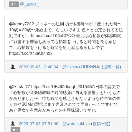
@_26tk1_
1
@kohey7222 ジャネーの法則では体感時間が「産まれた時〜
19歳＝20歳〜死ぬまで」らしいですよ 色々と否定されてる法
則ですが… https://t.co/lT05cCf7QO 最近は心拍数が体感時間
に影響する理論もあって心拍数を上げると時間を長く感じ
て、心拍数を下げると時間を短く感じるらしいです
https://t.co/X4xeUInn3x
2023-09-08 12:40:34
@Uxezu4LiUDihNJa
(
投稿一覧
)
@tk_sk_77 https://t.co/UE492dbdqL 2015年の日本の論文で
「心拍数が音楽聴取時の時間感覚に与える影響」というもの
がありました〜、待ち時間を感じさせないような待合室の作
り方やBGMの選択にまで言及されてて面白かったですぜひ、
あと男女で有意差があったのも興味深いですね
2023-07-03 07:51:06
@watatsuki_gt
(
投稿一覧
)
2