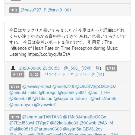
@nazu727_P
@srsk9_001
2
今日はサックリと書いてみましたが 今度はもっと詳細にどれ
くらい違うか わかる資料持ってきて あれこれ書いてみたいで
すね。 今日は参考レポート１個だけで。 引用元：The
Influence of Heart Rate on Time Perception during Music
Listening https://t.co/uyqiJfaE1A
2023-06-08 23:50:53
@_596_
(
投稿一覧
)
19
リツイート・ネットワーク (14)
197
0.125
@jewelsproject
@msds726
@Qha4VjBpOXC6lOZ
14
@miduki_neko
@buregu
@syatekiya931
@aoi_I_HE
@8nonbiri8
@LtSaitou
@koguma_totoro_
@hshsNoriSk
@marunyau
@kyoswin7
@sharotanTANTAN3
@1Mq3J4hnaBeO6Gc
73
@7EcJ53uwh7fYgg7
@82keisuke33
@96wbb
@A6_M
@akiko0515
@arunan0603
@aytaf5mGBV3J2ey
@a_Fuji_saki
@BlueGlassMO
@bonchame
@carp_1783