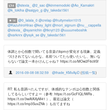
@stexia_
@2_sac
@kinmemodoki
@Ao_Kamakiri
8
@k_tokiha
@saigyo_g
@y_takeda1561
@0_lalala_0
@crelap
@fruitymelon1015
14
@KazuhiroHirao
@key_light
@mori_signum
@nu__cappella
@stexia_
@syamichin
@tknyt123
@uuuumeboshik
@xsrknrx
@ysyk_se
@y_takeda1561
体調とか心拍数で聞いてる音楽のbpmが変化する現象、定義
づけされてないんかな。名前ついてたら使いたいし、無いな
らないで論文一本かけんじゃね？ https://t.co/MOw2F6c9Sf
2016-09-08 08:32:59
@ihade_KMxApD
(
投稿一覧
)
RT: 私も昔調べたんですが、体感的なテンポは心拍数と関係
してるらしいですよー（参考: https://t.co/GcFIQLfWRs ,
https://t.co/3wAfAXyM41 ）。最近は論文（
https://t.co/Imp3SuvZNk ）も出てますね