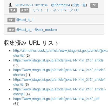
2015-03-21 10:19:34
@Kohrogi34
(
投稿一覧
)
1
リツイート・ネットワーク (1)
4
0.707
@kosi_a_n
1
@kosi_a_n
@mix_modern
2
収集済み URL リスト
http://altmetrics.ceek.jp/article/www.jstage.jst.go.jp/article/jjsk
char/ja/
(2)
https://www.jstage.jst.go.jp/article/jjske/14/1/14_215/_article
(32)
https://www.jstage.jst.go.jp/article/jjske/14/1/14_215/_article/-
char/en
(1)
https://www.jstage.jst.go.jp/article/jjske/14/1/14_215/_article/-
char/ja
(8)
https://www.jstage.jst.go.jp/article/jjske/14/1/14_215/_article/-
char/ja/
(4)
https://www.jstage.jst.go.jp/article/jjske/14/1/14_215/_pdf
(64)