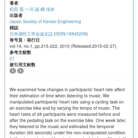
著者
松田 憲
一川 誠
橘 佳奈
出版者
Japan Society of Kansei Engineering
雑誌
日本感性工学会論文誌
(
ISSN:18845258
)
巻号頁・発行日
vol.14, no.1, pp.215-222, 2015 (Released:2015-02-27)
参考文献数
27
被引用文献数
1
1
We examined how changes in participants' heart rate affect
their estimation of time when listening to music. We
manipulated participants' heart rate using a cycling task on
an exercise bike and by varying the tempo of music. The
heart rates of 48 participants were measured before and
after the pedaling task on the exercise bike. One week later,
they listened to the music and estimated the temporal
duration (60 seconds) under the non-manipulated condition