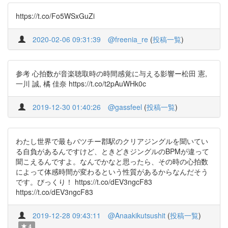
https://t.co/Fo5WSxGuZi
2020-02-06 09:31:39
@freenia_re
(
投稿一覧
)
参考 心拍数が音楽聴取時の時間感覚に与える影響ー松田 憲,
一川 誠, 橘 佳奈 https://t.co/t2pAuWHk0c
2019-12-30 01:40:26
@gassfeel
(
投稿一覧
)
わたし世界で最もバツチー郡駅のクリアジングルを聞いてい
る自負があるんですけど、ときどきジングルのBPMが違って
聞こえるんですよ。なんでかなと思ったら、その時の心拍数
によって体感時間が変わるという性質があるからなんだそう
です。びっくり！ https://t.co/dEV3ngcF83
https://t.co/dEV3ngcF83
2019-12-28 09:43:11
@Anaakikutsushit
(
投稿一覧
)
4