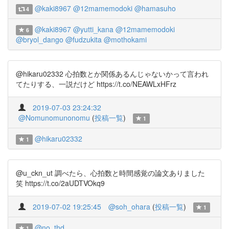
@kaki8967
@12mamemodoki
@hamasuho
4
@kaki8967
@yutti_kana
@12mamemodoki
6
@bryol_dango
@fudzukita
@mothokami
@hikaru02332 心拍数とか関係あるんじゃないかって言われ
てたりする、一説だけど https://t.co/NEAWLxHFrz
2019-07-03 23:24:32
@Nomunomunonomu
(
投稿一覧
)
1
@hikaru02332
1
@u_ckn_ut 調べたら、心拍数と時間感覚の論文ありました
笑 https://t.co/2aUDTVOkq9
2019-07-02 19:25:45
@soh_ohara
(
投稿一覧
)
1
@no_thd
1