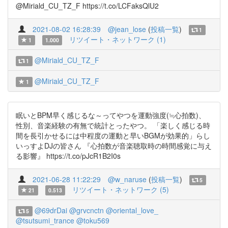
@Miriald_CU_TZ_F https://t.co/LCFaksQlU2
2021-08-02 16:28:39
@jean_lose
(
投稿一覧
)
1
リツイート・ネットワーク (1)
1
1.000
@Miriald_CU_TZ_F
1
@Miriald_CU_TZ_F
1
眠いとBPM早く感じるな～ってやつを運動強度(≒心拍数)、
性別、音楽経験の有無で統計とったやつ。 「楽しく感じる時
間を長引かせるには中程度の運動と早いBGMが効果的」らし
いっすよDJの皆さん 『心拍数が音楽聴取時の時間感覚に与え
る影響』 https://t.co/pJcR1B2I0s
2021-06-28 11:22:29
@w_naruse
(
投稿一覧
)
5
リツイート・ネットワーク (5)
21
0.513
@69drDai
@grvcnctn
@oriental_love_
5
@tsutsumi_trance
@toku569