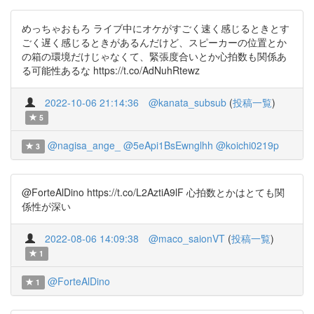
めっちゃおもろ ライブ中にオケがすごく速く感じるときとす
ごく遅く感じるときがあるんだけど、スピーカーの位置とか
の箱の環境だけじゃなくて、緊張度合いとか心拍数も関係あ
る可能性あるな https://t.co/AdNuhRtewz
2022-10-06 21:14:36
@kanata_subsub
(
投稿一覧
)
5
@nagisa_ange_
@5eApi1BsEwnglhh
@koichi0219p
3
@ForteAlDino https://t.co/L2AztiA9lF 心拍数とかはとても関
係性が深い
2022-08-06 14:09:38
@maco_saionVT
(
投稿一覧
)
1
@ForteAlDino
1