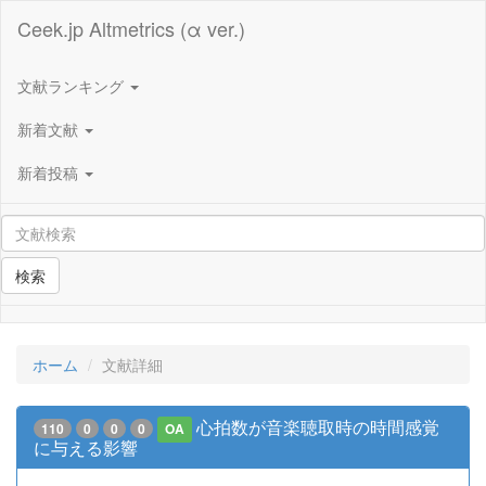
Ceek.jp Altmetrics (α ver.)
文献ランキング
新着文献
新着投稿
検索
ホーム
文献詳細
心拍数が音楽聴取時の時間感覚
110
0
0
0
OA
に与える影響