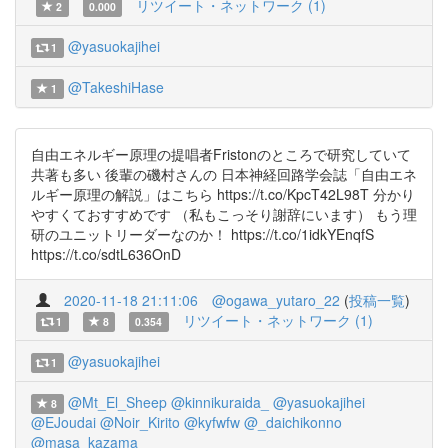
リツイート・ネットワーク (1)
2
0.000
@yasuokajihei
1
@TakeshiHase
1
自由エネルギー原理の提唱者Fristonのところで研究していて
共著も多い 後輩の磯村さんの 日本神経回路学会誌「自由エネ
ルギー原理の解説」はこちら https://t.co/KpcT42L98T 分かり
やすくておすすめです （私もこっそり謝辞にいます） もう理
研のユニットリーダーなのか！ https://t.co/1idkYEnqfS
https://t.co/sdtL636OnD
2020-11-18 21:11:06
@ogawa_yutaro_22
(
投稿一覧
)
リツイート・ネットワーク (1)
1
8
0.354
@yasuokajihei
1
@Mt_El_Sheep
@kinnikuraida_
@yasuokajihei
8
@EJoudai
@Noir_Kirito
@kyfwfw
@_daichikonno
@masa_kazama