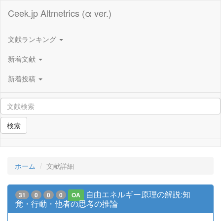
Ceek.jp Altmetrics (α ver.)
文献ランキング
新着文献
新着投稿
検索
ホーム
文献詳細
自由エネルギー原理の解説:知
31
0
0
0
OA
覚・行動・他者の思考の推論