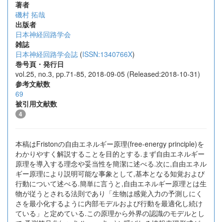
著者
磯村 拓哉
出版者
日本神経回路学会
雑誌
日本神経回路学会誌
(
ISSN:1340766X
)
巻号頁・発行日
vol.25, no.3, pp.71-85, 2018-09-05 (Released:2018-10-31)
参考文献数
69
被引用文献数
4
本稿はFristonの自由エネルギー原理(free-energy principle)を
わかりやすく解説することを目的とする.まず自由エネルギー
原理を導入する理念や妥当性を簡潔に述べる.次に,自由エネル
ギー原理により説明可能な事象として,基本となる知覚および
行動について述べる.簡単に言うと,自由エネルギー原理とは生
物が従うとされる法則であり「生物は感覚入力の予測しにく
さを最小化するように内部モデルおよび行動を最適化し続け
ている」と定めている.この原理から外界の認識のモデルとし