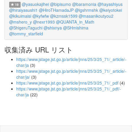
@yasuokajihei
@bipisumo
@baramonia
@hayashiyus
19
@hiraiyasushi1
@HiroTHamadaJP
@igshrmshk
@keiyotokei
@kikuimaisi
@kyfwfw
@kzmssk1599
@masanikoutyou2
@mshero_y
@nexr1993
@QUANTA_in_Math
@ShigeruTaguchi
@shixnya
@SHmishima
@tommy_starfield
収集済み URL リスト
https://www.jstage.jst.go.jp/article/jnns/25/3/25_71/_article/-
char/ja
(3)
https://www.jstage.jst.go.jp/article/jnns/25/3/25_71/_article/-
char/ja/
(3)
https://www.jstage.jst.go.jp/article/jnns/25/3/25_71/_pdf
(4)
https://www.jstage.jst.go.jp/article/jnns/25/3/25_71/_pdf/-
char/ja
(22)