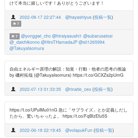
けて本当に嬉しいです！ありがとうございます！
2022-08-17 22:27:44
@hayashiyus
(
投稿一覧
)
7
@yonggwi_cho
@hiraiyasushi1
@subarusatosi
7
@_daichikonno
@HiroTHamadaJP
@s01265994
@TakuyaIsomura
自由エネルギー原理の解説：知覚・行動・他者の思考の推論
by 磯村拓哉 (@TakuyaIsomura) https://t.co/GCXZs2pUmG
2022-07-13 01:33:35
@rinatie_ceo
(
投稿一覧
)
https://t.co/UPulMu01nG 急に「サプライズ」とか定義しだし
たから、驚いちゃったよ。 https://t.co/FqBIzEfu5S
2022-06-18 22:19:45
@volapukFun
(
投稿一覧
)