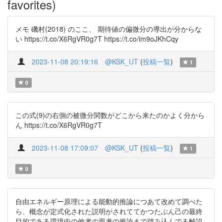
favorites)
メモ 磯村(2018) のここ、 期待値の偏微分の導出が分からな
い https://t.co/X6RgVR0g7T https://t.co/im9oJKhCqy
2023-11-08 20:19:16
@KSK_UT
(
投稿一覧
)
1
0
この式(9)の右側の被微分関数がどこから来たのかよく分から
ん https://t.co/X6RgVR0g7T
2023-11-08 17:09:07
@KSK_UT
(
投稿一覧
)
1
0
自由エネルギー原理による能動的推論につあて改めて調べた
ら、概念が定式化された説明がされててかつたぶん己の最終
目的である環境中の他者の思考の推論まで踏み込んでる解説