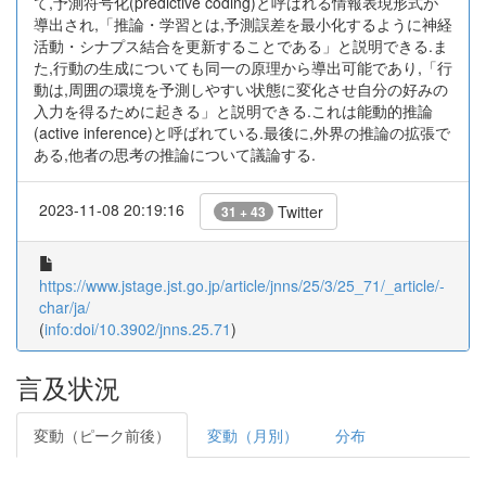
て,予測符号化(predictive coding)と呼ばれる情報表現形式が
導出され,「推論・学習とは,予測誤差を最小化するように神経
活動・シナプス結合を更新することである」と説明できる.ま
た,行動の生成についても同一の原理から導出可能であり,「行
動は,周囲の環境を予測しやすい状態に変化させ自分の好みの
入力を得るために起きる」と説明できる.これは能動的推論
(active inference)と呼ばれている.最後に,外界の推論の拡張で
ある,他者の思考の推論について議論する.
2023-11-08 20:19:16
Twitter
31 + 43
https://www.jstage.jst.go.jp/article/jnns/25/3/25_71/_article/-
char/ja/
(
info:doi/10.3902/jnns.25.71
)
言及状況
変動（ピーク前後）
変動（月別）
分布