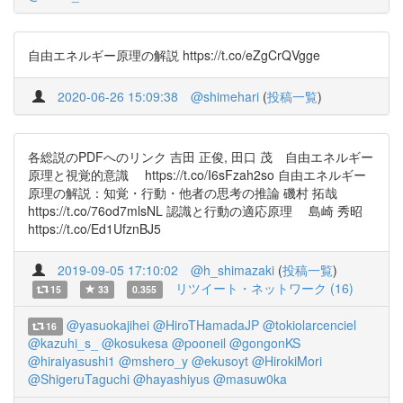
自由エネルギー原理の解説 https://t.co/eZgCrQVgge
2020-06-26 15:09:38
@shimehari
(
投稿一覧
)
各総説のPDFへのリンク 吉田 正俊, 田口 茂 自由エネルギー
原理と視覚的意識 https://t.co/I6sFzah2so 自由エネルギー
原理の解説：知覚・行動・他者の思考の推論 磯村 拓哉
https://t.co/76od7mlsNL 認識と行動の適応原理 島崎 秀昭
https://t.co/Ed1UfznBJ5
2019-09-05 17:10:02
@h_shimazaki
(
投稿一覧
)
リツイート・ネットワーク (16)
15
33
0.355
@yasuokajihei
@HiroTHamadaJP
@tokiolarcenciel
16
@kazuhi_s_
@kosukesa
@pooneil
@gongonKS
@hiraiyasushi1
@mshero_y
@ekusoyt
@HirokiMori
@ShigeruTaguchi
@hayashiyus
@masuw0ka