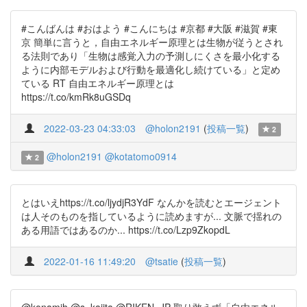
#こんばんは #おはよう #こんにちは #京都 #大阪 #滋賀 #東
京 簡単に言うと，自由エネルギー原理とは生物が従うとされ
る法則であり「生物は感覚入力の予測しにくさを最小化する
ように内部モデルおよび行動を最適化し続けている」と定め
ている RT 自由エネルギー原理とは
https://t.co/kmRk8uGSDq
2022-03-23 04:33:03
@holon2191
(
投稿一覧
)
2
@holon2191
@kotatomo0914
2
とはいえhttps://t.co/ljydjR3YdF なんかを読むとエージェント
は人そのものを指しているように読めますが... 文脈で揺れの
ある用語ではあるのか... https://t.co/Lzp9ZkopdL
2022-01-16 11:49:20
@tsatie
(
投稿一覧
)