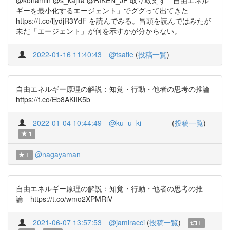
@konamih @s_kajita @RIKEN_JP 取り敢えず「自由エネル
ギーを最小化するエージェント」でググって出てきた
https://t.co/ljydjR3YdF を読んでみる。冒頭を読んではみたが
未だ「エージェント」が何を示すかが分からない。
2022-01-16 11:40:43
@tsatie
(
投稿一覧
)
自由エネルギー原理の解説：知覚・行動・他者の思考の推論
https://t.co/Eb8AKiIK5b
2022-01-04 10:44:49
@ku_u_ki_______
(
投稿一覧
)
1
@nagayaman
1
自由エネルギー原理の解説：知覚・行動・他者の思考の推
論 https://t.co/wmo2XPMRiV
2021-06-07 13:57:53
@jamiracci
(
投稿一覧
)
1