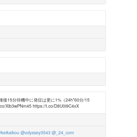
15分待機中に発症は更に1%（24h*60分/15
Nm45 https://t.co/D8U0i9C4xX
keikaikou
@odyssey3543
@_24_com