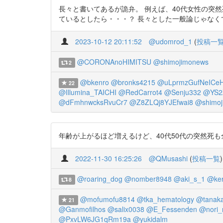
長々と書いてあるが詭弁。 例えば、40代女性の突然
ているとしたら・・・？ 長々とした一般論じゃなくて、数字を使って説得力
2023-10-12 20:11:52
@udomrod_1
(
投稿一
@CORONAnoHIMITSU
@shimojimonews
2
@bkenro
@bronks4215
@uLprmzGufNeICe
22
@Illumina_TAICHI
@RedCarrot4
@Senju332
@YS2
@dFmhnwcksRvuCr7
@Z8ZLQj8YJEfwai8
@shimoj
年齢が上がるほど増えるけど、40代50代の突然死も全くない訳じゃ
2022-11-30 16:25:26
@QMusashi
(
投稿一覧
)
@roaring_dog
@nomber8948
@aki_s_1
@ker
8
@mofumofu8814
@tka_hematology
@tanaka
21
@Ganmofilhos
@salix0038
@E_Fessenden
@nori_
@PxvLW6JG1qRm19a
@yukidalm