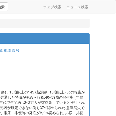
検索
ウェブ検索
ニュース検索
誠
相澤 義房
, 15歳以上の145 (新潟県, 15歳以上) との報告が
共通した特徴が認められる.40~59歳の発生率 (年間
りの年代で年間約1.2~2万人が突然死していると推計され
 死因が確定できない例も37%認められた.意識消失で
た.排尿・排便時の発症が約9%認められ, 排尿・排便