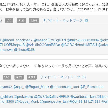
死は17-29人/10万人・年。 これが健康な人の接種後に起こったら
のあること言えないのか。 https://t.co/95pPsQpjzf https://t.c
覧
)
リツイート・ネットワーク (2)
3
22
0.302
H
@bread_shockpan7
@ma4bqEimrCgICrN
@nuko26336013394
@oke
ZLUOBMnqnzIB
@5rHxIhQGQnnRSOe
@CORONAnoHIMITSU
@taka
imonews
@chocoB358
ない。 30年もやってて一度も見てないとか実に嘘臭いな。 https://t.co/pF
リツイート・ネットワーク (8)
8
25
0.309
oyon32
@squl_
@Rogue_Monk
@umenosuke_tani
@E_Fessenden
_ichiroh
@prokokoko
@AWSDsXu5LvHERbE
@waribbashikun
@Liber
ntd_3300
@Rogue_Monk
@umenosuke_tani
@0dn38t121x71391
@uj