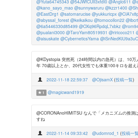
@Yuta64745343
@54JWfCUIl3xfdI0
@Anglc611
@a
@kano_sayo_mao
@sunnywaruru
@kzzr1400
@Shi
@EastDrg1
@satomarucise
@yukkuricpx
@CIA7x8p
@abyssal_forest
@keikaikou
@tomocollon22
@ibcrt
@6a5446330d85499
@OXq96RpdqL7xbkz
@rom94
@pualani3000
@TaroYam80519931
@riricoco211
@aisuskate
@CyberneticsYama
@iSnNedKiU9a3u
@KDystopia 突然死（24時間以内の急死）は
年 70歳以上とか、20代女性でも体重100キロを超え高血
2022-11-18 22:59:37
@OjisamX
(
投稿一覧
)
@magicwand1919
1
@CORONAnoHIMITSU なんで「メカニズムの
すね
2022-11-14 09:33:42
@udomrod_1
(
投稿一