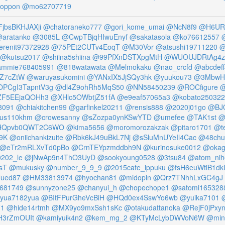
oppon
@mo62707719
jbsBKHJAXji
@chatoraneko777
@gori_kome_umai
@NcN8f9
@H6URw
aratanko
@3085L
@CwpTBjqHIwuEnyf
@sakatasola
@ko76612557
renit97372928
@75PEt2CUTv4EoqT
@M30Vor
@atsushi19711220
@
@kutsu2017
@shiina5shiina
@99PfXnDSTXpgMtH
@WUOUJDRtAg4z
ammie768405991
@818watawata
@Melmokaku
@nao_crcfd
@abcdef
rZ7cZtW
@waruyasukomini
@YANxIX5JjSQy3hk
@yuukou73
@3MbwHn
PCgI3TapntV3g
@dl4Z9ohRh5MqS50
@NN58450239
@ROCfigure
@
F5EEjaQOHh3
@XHlc5OWbtjZ51fA
@e9eaf57065a3
@kobato250322
8091
@chiakitchen99
@garfinkel20211
@rensis888
@2020j01go
@BJO
us110khm
@crowesanny
@sZozpa0ynKSwYTD
@umefee
@TAK1st
@
HQpvb0QWT2C6WO
@kima5656
@moromorozakzak
@pitaro1701
@t
9K
@oniichankizuite
@Rbk6kJ49uBkL7Nj
@sSluMnUYeIl4Cac
@48chu
@eTr2mRLXvTd0pBo
@CrnTEYpzmddbh9N
@kurinosuke0012
@okag
202_le
@jNwAp9n4ThO3UyD
@sookyoung0528
@3tsu84
@atom_ni
sT
@mukusky
@number_9_9_9
@2015cafe_ippuku
@fsH6euWtiB1dk
ued87
@HM33813974
@hyochan81
@midopin
@Qrz7TNhhLxGC4gJ
6681749
@sunnyzone25
@chanyui_h
@chopechope1
@satomi165328
yua7182yua
@BItFPurGheVcBiH
@HQd0ex4SswYo6wb
@yuika7101
F1
@hide14rtmh
@MX9yo9mxSsh1sKc
@otakudattanoka
@RejF0jPxyn
H3rZmOUIt
@kamiyuik4n2
@kem_mg_2
@KTyMcLybDWVoN6W
@min