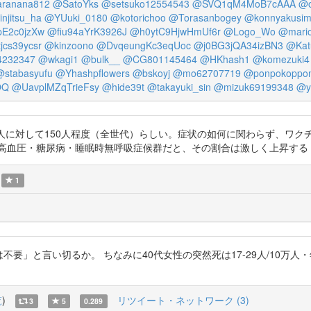
ranana812
@SatoYks
@setsuko12554543
@SVQ1qM4MoB7cAAA
@o
njitsu_ha
@YUuki_0180
@kotorichoo
@Torasanbogey
@konnyakusi
E2c0jzXw
@fiu94aYrK3926J
@h0ytC9HjwHmUf6r
@Logo_Wo
@mari
jcs39ycsr
@kinzoono
@DvqeungKc3eqUoc
@j0BG3jQA34izBN3
@Kat
232347
@wkagi1
@bulk__
@CG801145464
@HKhash1
@komezuki4
@stabasyufu
@Yhashpflowers
@bskoyj
@mo62707719
@ponpokoppo
OQ
@UavplMZqTrieFsy
@hide39t
@takayuki_sin
@mizuk69199348
@y
、10万人に対して150人程度（全世代）らしい。症状の如何に関わらず、ワ
圧・糖尿病・睡眠時無呼吸症候群だと、その割合は激しく上昇する https://
1
推測は不要」と言い切るか。 ちなみに40代女性の突然死は17-29人/10
覧
)
リツイート・ネットワーク (3)
3
5
0.289