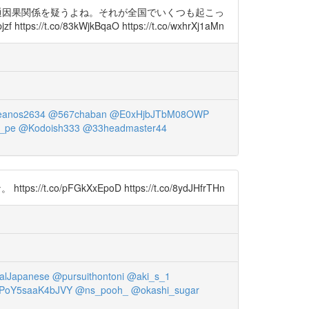
、普通因果関係を疑うよね。それが全国でいくつも起こっ
o/83kWjkBqaO https://t.co/wxhrXj1aMn
anos2634
@567chaban
@E0xHjbJTbM08OWP
_pe
@Kodoish333
@33headmaster44
GkXxEpoD https://t.co/8ydJHfrTHn
alJapanese
@pursuithontoni
@aki_s_1
PoY5saaK4bJVY
@ns_pooh_
@okashi_sugar