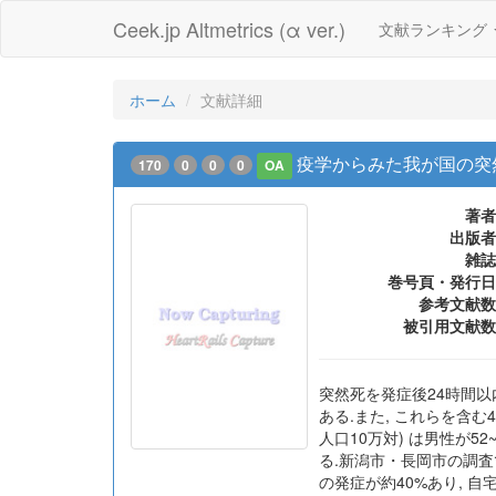
Ceek.jp Altmetrics (α ver.)
文献ランキング
ホーム
文献詳細
疫学からみた我が国の突
170
0
0
0
OA
著者
出版者
雑誌
巻号頁・発行日
参考文献数
被引用文献数
突然死を発症後24時間以内の
ある.また, これらを含む
人口10万対) は男性が5
る.新潟市・長岡市の調査
の発症が約40%あり, 