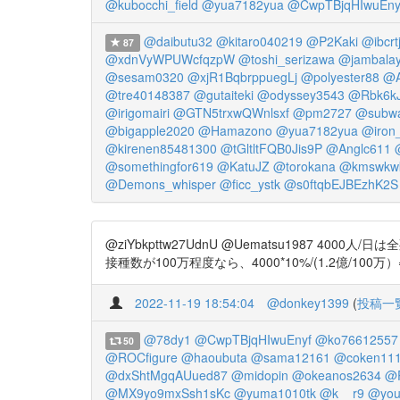
@kubocchi_field
@yua7182yua
@CwpTBjqHIwuEny
@daibutu32
@kitaro040219
@P2Kaki
@ibcrt
87
@xdnVyWPUWcfqzpW
@toshi_serizawa
@jambala
@sesam0320
@xjR1BqbrppuegLj
@polyester88
@A
@tre40148387
@gutaiteki
@odyssey3543
@Rbk6kJ
@irigomairi
@GTN5trxwQWnlsxf
@pm2727
@subw
@bigapple2020
@Hamazono
@yua7182yua
@iron
@kirenen85481300
@tGltltFQB0Jis9P
@Anglc611
@somethingfor619
@KatuJZ
@torokana
@kmswkw
@Demons_whisper
@ficc_ystk
@s0ftqbEJBEzhK2S
@ziYbkpttw27UdnU @Uematsu198
接種数が100万程度なら、4000*10%/(1.2億/100万）
2022-11-19 18:54:04
@donkey1399
(
投稿一
@78dy1
@CwpTBjqHIwuEnyf
@ko76612557
50
@ROCfigure
@haoubuta
@sama12161
@coken11
@dxShtMgqAUued87
@midopin
@okeanos2634
@
@MX9yo9mxSsh1sKc
@yuma1010tk
@k__r9
@you