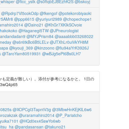
whisper
@ficc_ystk
@s0ftqbEJBEzhK2S
@bskoyj
@Rpdrp7Vl5cokOdp
@fkengof
@potekorobiyaoki
r5AMr8
@ppp6615
@yuriyuri2989
@chopechope1
amahiro2014
@Daino21
@KhGr7XKIkSOvoie
hakokoko
@Haganegi5TW
@JPneurologist
andandadan9
@MYJPrism84
@aaaabbb03268022
meday
@s6r6tkBc6B5LELv
@JTXhLr0uiVkYH8M
papa
@kyouji_369
@kinzoono
@fiu94aYrK3926J
k
@TaroYam80519931
@wBJg5ePt6Bs0LH7
よる、しかも定義が難しい）。添付が参考になるかと。 1日の
3wQ4p65
0825s
@XOPCgI3TapntV3g
@3MbwHnKEjKlL6w6
rozakzak
@uraramahiro2014
@P_Pariatcho
yuika7101
@HQd0ex4SswYo6wb
itsu_ha
@pandasansan
@takuno21