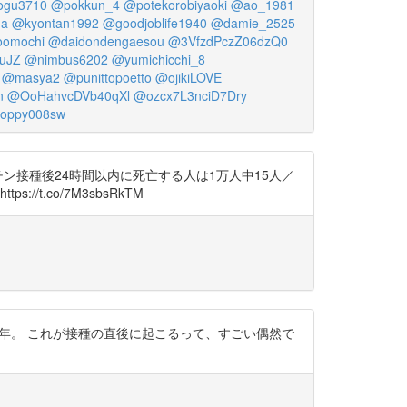
gu3710
@pokkun_4
@potekorobiyaoki
@ao_1981
ma
@kyontan1992
@goodjoblife1940
@damie_2525
oomochi
@daidondengaesou
@3VfzdPczZ06dzQ0
uJZ
@nimbus6202
@yumichicchi_8
@masya2
@punittopoetto
@ojikiLOVE
n
@OoHahvcDVb40qXl
@ozcx7L3nciD7Dry
oppy008sw
クチン接種後24時間以内に死亡する人は1万人中15人／
t.co/7M3sbsRkTM
万人・年。 これが接種の直後に起こるって、すごい偶然で