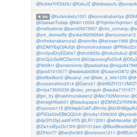
@fiu94aYrK3926J
@KatuJZ
@stabasyufu
@ponpok
@butanoketu1001
@koronahabantya
@DlhF
266
@GassanTodajo
@kiki112054
@YojimboYojimbo1
@
@mattyatensi
@pami05673957
@cho_comanju
@se
@ym_damselfly
@yukari92092844
@anzumama12
@mihokonakamura2
@nsmrtks
@kerosan1966
@r
@5ZA8YIbgOjAufqh
@momoiroobasan
@PKI6uI2z
@nvVpxiEhyEEd0s7
@sho0825s
@trukutruku2
@XO
@3cQjJuSaWCDsnmd
@6UapxvezgRxDInA
@DEyZ
@Ve9A1r
@amamiomio
@pastashaq
@negu84798
@jara51015077
@wabisabi0806
@fusanet3872
@k
@bellbellkon2
@kuanyi_vet
@tete_a_tete1230
@d
@uraramahiro2014
@Daino21
@ddIMZH721VMGT
@miya73600239
@utau_penguin
@asuka7151977
@jpn_try
@nashimurakasm2
@Abc792Monmon
@0
@straightflash01
@tasukupapa1
@Zl8N5ZaYf0NHk
@ryococo115
@93wpbCskFuBfm0q
@dxShtMgqAU
@PSGa52eEB8QQUnh
@rocky13396300
@kyrie4
@dpGYUSyLaa9FHYS
@LR112001
@whitecellar
@
@Zw1rolEpzDo73Hi
@201312am
@BlueBloodside
@ZiHon77
@banjho369
@corecore1211
@dB5Jo1