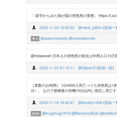
「.疫学からみた我が国の突然死の実態」 https://t.co/bb
2022-11-24 16:55:52
@robot_pillton
(
投稿一
@asanonamioto
@noranekonote
2
@retopsnart 日本人の突然死の割合は年間人口10万対100強 
2022-11-23 21:10:11
@OjisamX
(
投稿一覧
)
｛算数のお時間｝ 1日4000人死亡→うち突然死は1割程
分）。 なので接種後の待機15分以内に発症し死亡する人 4000人/1
2022-11-19 19:42:47
@donkey1399
(
投稿一
@mugimugi1515
@MamecoolEda
@potekoro
24