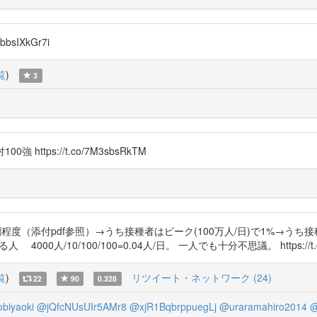
sIXkGr7i
覧
)
3
https://t.co/7M3sbsRkTM
度（添付pdf参照）→うち接種者はピーク(100万人/日)で1%→うち接種後
0/100/100=0.04人/日。 一人でも十分不思議。 https://t.co/Xib3wP
覧
)
リツイート・ネットワーク (24)
22
90
0.328
biyaoki
@jQfcNUsUIr5AMr8
@xjR1BqbrppuegLj
@uraramahiro2014
@