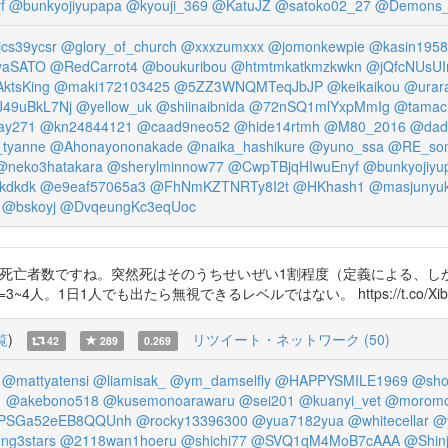
f
@bunkyojiyupapa
@kyouji_369
@KatuJZ
@satoko02_27
@Demons_
jcs39ycsr
@glory_of_church
@xxxzumxxx
@jomonkewpie
@kasin1958
yaSATO
@RedCarrot4
@boukuribou
@htmtmkatkmzkwkn
@jQfcNUsUI
ktsKing
@maki172103425
@5ZZ3WNQMTeqJbJP
@keikaikou
@urar
49uBkL7Nj
@yellow_uk
@shiinaibnida
@72nSQ1mlYxpMmIg
@tamac
ay271
@kn24844121
@caad9neo52
@hide14rtmh
@M80_2016
@dad
_tyanne
@Ahonayononakade
@naika_hashikure
@yuno_ssa
@RE_so
@neko3hatakara
@sherylminnow77
@CwpTBjqHIwuEnyf
@bunkyojiyu
kdkdk
@e9eaf57065a3
@FhNmKZTNRTy8I2t
@HKhash1
@masjunyu
@bskoyj
@DvqeungKc3eqUoc
7 4000人/日は全死亡者数ですね。突然死はそのうちせいぜい1割程度（定義に
=3~4人。1日1人でも出たら無視できるレベルではない。 https://t.co/Xib
覧
)
リツイート・ネットワーク (50)
42
289
0.269
@mattyatensi
@liamisak_
@ym_damselfly
@HAPPYSMILE1969
@sho
1
@akebono518
@kusemonoarawaru
@sei201
@kuanyi_vet
@moromo
PSGa52eEB8QQUnh
@rocky13396300
@yua7182yua
@whitecellar
@
ng3stars
@2118wan1hoeru
@shichi77
@SVQ1qM4MoB7cAAA
@Shinj