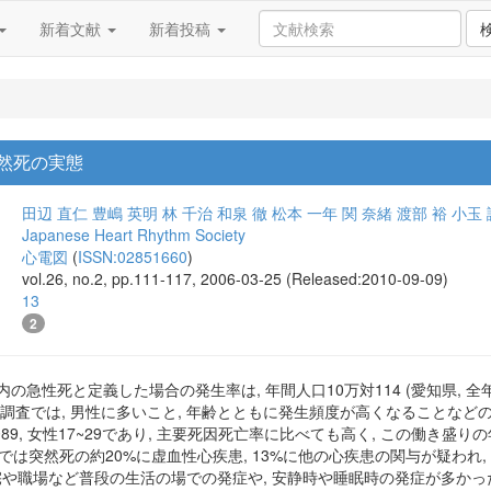
新着文献
新着投稿
然死の実態
田辺 直仁
豊嶋 英明
林 千治
和泉 徹
松本 一年
関 奈緒
渡部 裕
小玉 
Japanese Heart Rhythm Society
心電図
(
ISSN:02851660
)
vol.26, no.2, pp.111-117, 2006-03-25 (Released:2010-09-09)
13
2
急性死と定義した場合の発生率は, 年間人口10万対114 (愛知県, 全年齢) 
4調査では, 男性に多いこと, 年齢とともに発生頻度が高くなることなどの
2~89, 女性17~29であり, 主要死因死亡率に比べても高く, この働き盛
では突然死の約20%に虚血性心疾患, 13%に他の心疾患の関与が疑われ,
自宅や職場など普段の生活の場での発症や, 安静時や睡眠時の発症が多かっ