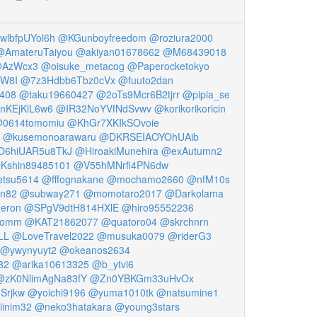
lbfpUYol6h
@KGunboyfreedom
@roziura2000
@AmateruTaiyou
@akiyan01678662
@M68439018
AzWcx3
@oisuke_metacog
@Paperocketokyo
W8I
@7z3Hdbb6Tbz0cVx
@fuuto2dan
f408
@taku19660427
@2oTs9Mcr6B2tjrr
@pipia_se
KEjKlL6w6
@IR32NoYVfNdSvwv
@korikorikoricin
0614tomomiu
@KhGr7XKIkSOvoie
@kusemonoarawaru
@DKRSEIAOYOhUAib
6hiUAR5u8TkJ
@HiroakiMunehira
@exAutumn2
Kshin89485101
@V55hMNrfi4PN6dw
etsu5614
@fffognakane
@mochamo2660
@nfM10s
n82
@subway271
@momotaro2017
@Darkolama
eron
@SPgV9dtH814HXlE
@hiro95552236
homm
@KAT21862077
@quatoro04
@skrchnrn
LL
@LoveTravel2022
@musuka0079
@riderG3
@ywynyuyt2
@okeanos2634
82
@arika10613325
@b_ytvi6
@zK0NlimAgNa83fY
@Zn0YBKGm33uHvOx
Srjkw
@yoichi9196
@yuma1010tk
@natsumine1
iinim32
@neko3hatakara
@young3stars