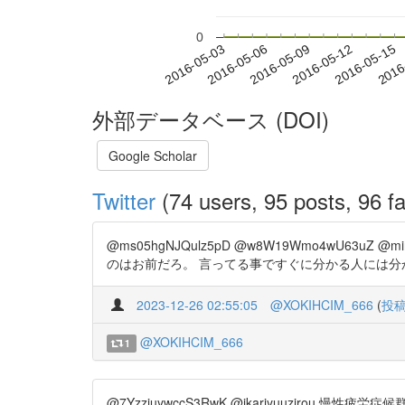
0
2016-05-09
2016-05-12
2016-05-15
2016
2016-05-03
2016-05-06
外部データベース (DOI)
Google Scholar
Twitter
(74 users, 95 posts, 96 fa
@ms05hgNJQulz5pD @w8W19Wmo4wU
のはお前だろ。 言ってる事ですぐに分かる人には分かるわ。頭悪すぎて呆
2023-12-26 02:55:05
@XOKIHCIM_666
(
投
@XOKIHCIM_666
1
@7YzzjuywccS3RwK @ikariyuuzi