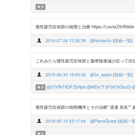
0
慢性疲労症候群の病態と治療 https://t.co/srZ5rR0ld4
2019-07-24 13:26:39
@hichachu
(
投稿一覧
)
これみたら慢性疲労症候群と脳脊髄液減少症って症状がすごく似
2019-06-30 19:00:32
@3x_apple
(
投稿一覧
)
@3TrPkTflQFZbRpk
@MDv7T3F2876QezG
@
5
慢性疲労症候群の病態機序とその治療* 渡邊 恭良** 倉恒 弘彦***
2019-05-19 23:17:04
@PianoQuest
(
投稿一
0