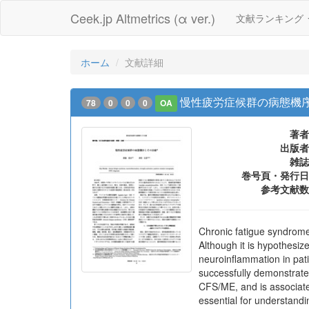
Ceek.jp Altmetrics (α ver.)
文献ランキング
ホーム
文献詳細
慢性疲労症候群の病態機
78
0
0
0
OA
著者
出版者
雑誌
巻号頁・発行日
参考文献数
Chronic fatigue syndrome
Although it is hypothesiz
neuroinflammation in pati
successfully demonstrated
CFS/ME, and is associate
essential for understandi