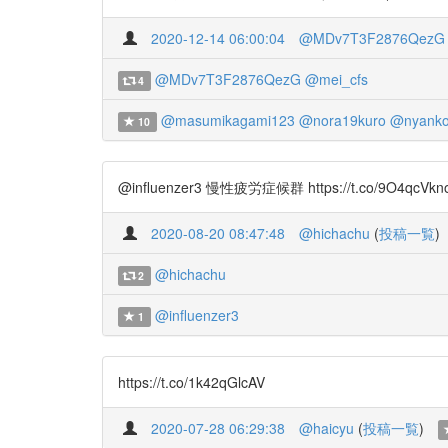
2020-12-14 06:00:04
@MDv7T3F2876QezG
@MDv7T3F2876QezG
@mei_cfs
4
@masumikagami123
@nora19kuro
@nyank
10
@influenzer3 慢性疲労症候群 https://t.
2020-08-20 08:47:48
@hichachu
(
投稿一覧
)
@hichachu
2
@influenzer3
1
https://t.co/1k42qGlcAV
2020-07-28 06:29:38
@haicyu
(
投稿一覧
)