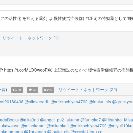
活性化 を抑える薬剤 は 慢性疲労症候群( #CFS)の特効薬として開発が始まって
リツイート・ネットワーク (1)
//t.co/MLOOweoPX8 上記雑誌のなかで 慢性疲労症候群の病態機序とその治
一覧
)
リツイート・ネットワーク (22)
19
38
0.282
cot20180408
@ailoveearth
@mikkochiyan4762
@touka_cfs
@qrockyo
adaBooks
@aika3mt
@angel_pu2_akuma
@fumoko7
@Hisahiro_Misa
ukawauso
@mihokoami
@mikankati
@mikkochiyan4762
@miyu610k
okotomama
@Toryanan
@touka_cfs
@xxxxtaUtanxxx