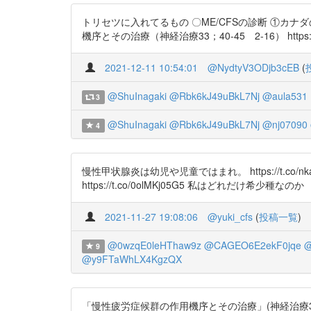
トリセツに入れてるもの 〇ME/CFSの診断 ①カナダの診断基準
機序とその治療（神経治療33；40-45 2-16） https://t
2021-12-11 10:54:01
@NydtyV3ODjb3cEB
(
@ShuInagaki
@Rbk6kJ49uBkL7Nj
@aula531
3
@ShuInagaki
@Rbk6kJ49uBkL7Nj
@nj07090
4
慢性甲状腺炎は幼児や児童ではまれ。 https://t.co/nkanc
https://t.co/0olMKj05G5 私はどれだけ希少種なのか
2021-11-27 19:08:06
@yuki_cfs
(
投稿一覧
)
@0wzqE0leHThaw9z
@CAGEO6E2ekF0jqe
@
9
@y9FTaWhLX4KgzQX
「慢性疲労症候群の作用機序とその治療」(神経治療33:40-45,2