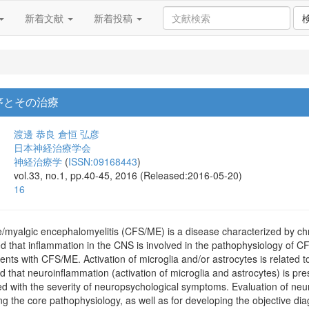
新着文献
新着投稿
序とその治療
渡邊 恭良
倉恒 弘彦
日本神経治療学会
神経治療学
(
ISSN:09168443
)
vol.33, no.1, pp.40-45, 2016 (Released:2016-05-20)
16
/myalgic encephalomyelitis (CFS/ME) is a disease characterized by chro
ed that inflammation in the CNS is involved in the pathophysiology of C
ents with CFS/ME. Activation of microglia and/or astrocytes is related
 that neuroinflammation (activation of microglia and astrocytes) is pre
d with the severity of neuropsychological symptoms. Evaluation of ne
ng the core pathophysiology, as well as for developing the objective diag