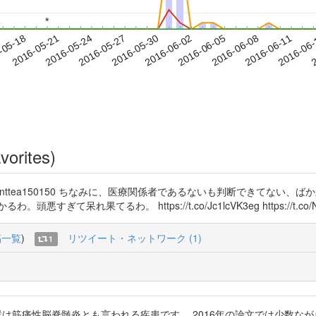
*
*
2016-06-08
2016-06-11
2016-06
-05-18
2
2016-05-21
2016-05-24
2016-05-27
2016-05-30
2016-06-02
2016-06-05
vorites)
63uZ @minttea150150 ちなみに、医療関係者であるないも判断でき
れ果てるわ。 https://t.co/Jc1lcVK3eg https://t.co/Nl
稿一覧
)
リツイート・ネットワーク (1)
1
rou 慢性疲労症候群は筋痛性脳脊髄炎とも言われる疾患です。 2016年の論文で