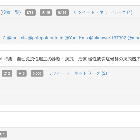
(
投稿一覧
)
リツイート・ネットワーク (4)
3
15
0.158
o_2
@mei_cfs
@potepotepotetto
@Yuri_Fms
@himawari197302
@mon
co/9O4qcVknot 特集 自己免疫性脳症の診断・病態・治療 慢性疲労症候群の病態
リツイート・ネットワーク (2)
2
3
0.000
1