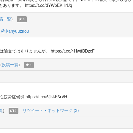
 https://t.co/dYWbEKHrUq
稿一覧
)
4
@ikariyuuzirou
こちらは論文ではありませんが。 https://t.co/4HwtfBDzcF
(
投稿一覧
)
1
疲労症候群 https://t.co/6jtkkK6rVH
覧
)
リツイート・ネットワーク (3)
2