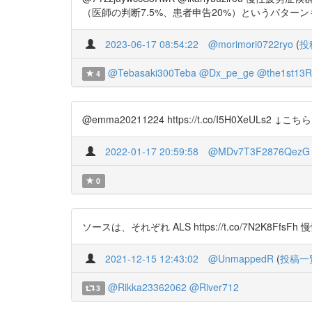
（医師の判断7.5%、患者申告20%）というパターンもあります。
2023-06-17 08:54:22
@morimori0722ryo
(
投
@Tebasaki300Teba
@Dx_pe_ge
@the1st13R
4
@emma20211224 https://t.co/I5H0XeULs2 ↓
2022-01-17 20:59:58
@MDv7T3F2876QezG
0
ソースは、それぞれ ALS https://t.co/7N2K8FfsFh 慢性
2021-12-15 12:43:02
@UnmappedR
(
投稿一
@Rikka23362062
@River712
3