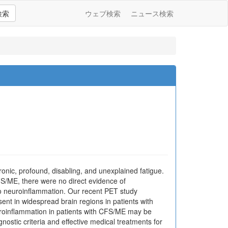
検索
ウェブ検索
ニュース検索
nic, profound, disabling, and unexplained fatigue.
FS/ME, there were no direct evidence of
 to neuroinflammation. Our recent PET study
sent in widespread brain regions in patients with
uroinflammation in patients with CFS/ME may be
nostic criteria and effective medical treatments for