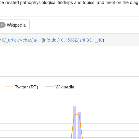
 related pathophysiological findings and topics, and mention the diag
Wikipedia
+ 2
40/_article/-char/ja/
(
info:doi/10.15082/jsnt.33.1_40
)
Twitter (RT)
Wikipedia