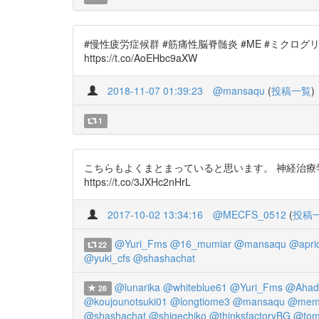
#慢性疲労症候群 #筋痛性脳脊髄炎 #ME #ミクログリアの
https://t.co/AoEHbc9aXW
2018-11-07 01:39:23
@mansaqu
(
投稿一覧
)
1
こちらもよくまとまっていると思います。 神経治療学 https:
https://t.co/3JXHc2nHrL
2017-10-02 13:34:16
@MECFS_0512
(
投稿
@Yuri_Fms
@16_mumiar
@mansaqu
@apri
22
@yuki_cfs
@shashachat
@lunarika
@whiteblue61
@Yuri_Fms
@Ahad
28
@koujounotsuki01
@longtiome3
@mansaqu
@mem
@shashachat
@shigechiko
@thinksfactoryBG
@tom