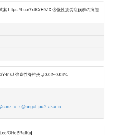
tps://t.co/7xtfCrE9ZX ③慢性疲労症候群の病態
ciY4nsJ 強直性脊椎炎は0.02~0.03%
@sonz_o_r
@angel_pu2_akuma
o/OHoBRaIKaj