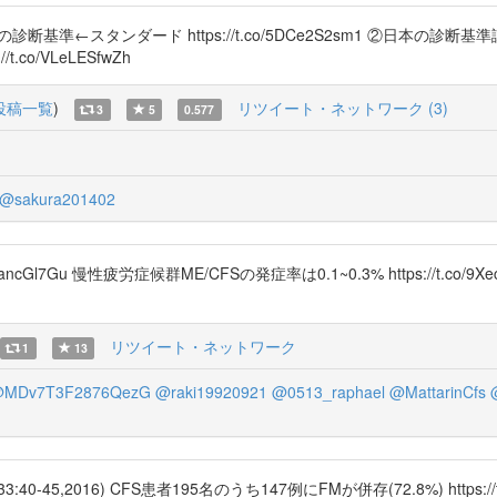
←スタンダード https://t.co/5DCe2S2sm1 ②日本の診断基準試案 ht
.co/VLeLESfwZh
投稿一覧
)
リツイート・ネットワーク (3)
3
5
0.577
@sakura201402
Gl7Gu 慢性疲労症候群ME/CFSの発症率は0.1~0.3% https://t.co/9Xe
リツイート・ネットワーク
1
13
MDv7T3F2876QezG
@raki19920921
@0513_raphael
@MattarinCfs
016) CFS患者195名のうち147例にFMが併存(72.8%) https://t.c