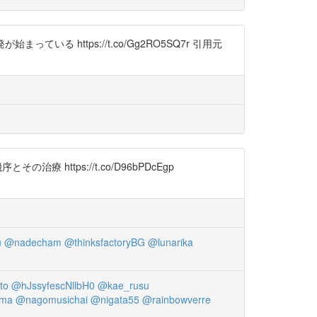
いる https://t.co/Gg2RO5SQ7r 引用元
療 https://t.co/D96bPDcEgp
u
@nadecham
@thinksfactoryBG
@lunarika
to
@hJssyfescNllbH0
@kae_rusu
uma
@nagomusichai
@nigata55
@rainbowverre