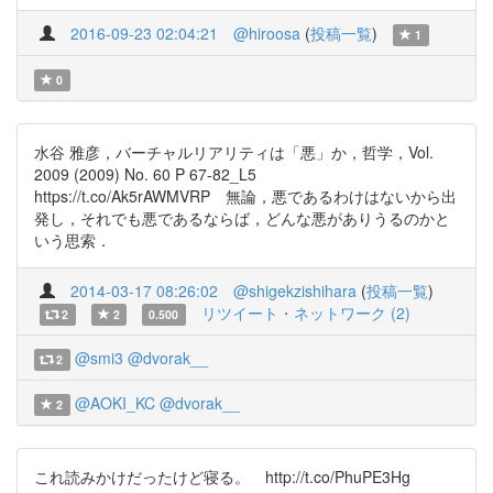
2016-09-23 02:04:21
@hiroosa
(
投稿一覧
)
1
0
水谷 雅彦，バーチャルリアリティは「悪」か，哲学，Vol.
2009 (2009) No. 60 P 67-82_L5
https://t.co/Ak5rAWMVRP 無論，悪であるわけはないから出
発し，それでも悪であるならば，どんな悪がありうるのかと
いう思索．
2014-03-17 08:26:02
@shigekzishihara
(
投稿一覧
)
リツイート・ネットワーク (2)
2
2
0.500
@smi3
@dvorak__
2
@AOKI_KC
@dvorak__
2
これ読みかけだったけど寝る。 http://t.co/PhuPE3Hg