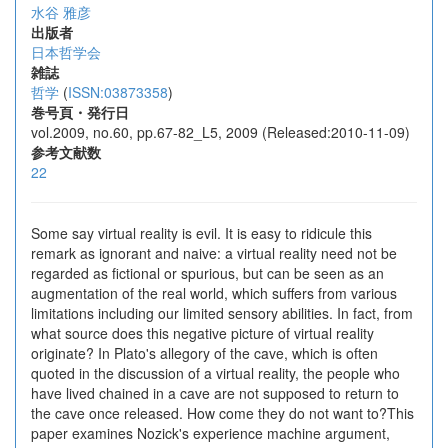
水谷 雅彦
出版者
日本哲学会
雑誌
哲学
(
ISSN:03873358
)
巻号頁・発行日
vol.2009, no.60, pp.67-82_L5, 2009 (Released:2010-11-09)
参考文献数
22
Some say virtual reality is evil. It is easy to ridicule this
remark as ignorant and naive: a virtual reality need not be
regarded as fictional or spurious, but can be seen as an
augmentation of the real world, which suffers from various
limitations including our limited sensory abilities. In fact, from
what source does this negative picture of virtual reality
originate? In Plato's allegory of the cave, which is often
quoted in the discussion of a virtual reality, the people who
have lived chained in a cave are not supposed to return to
the cave once released. How come they do not want to?This
paper examines Nozick's experience machine argument,