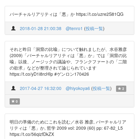
バーチャルリアリティは「悪」か https://t.co/uzre2S81QG
2018-01-28 21:00:38
@tenro1
(
投稿一覧
)
それと昨日「洞窟の比喩」について触れましたが、水谷雅彦
(2009)「バーチャルリアリティは「悪」か」では「洞窟の比
喩」以後、ノージックの議論や、フランクファートの「二階
の欲求」などが整理されて論じられています
https://t.co/yD1i8rcHIp #ゲンロン170426
2017-04-27 16:32:00
@hiyokoya6
(
投稿一覧
)
2
0
明日の準備のためにこれを読む／水谷 雅彦, バーチャルリア
リティは「悪」か, 哲学 2009 vol: 2009 (60) pp: 67-82_L5
https://t.co/56qizfDkZX