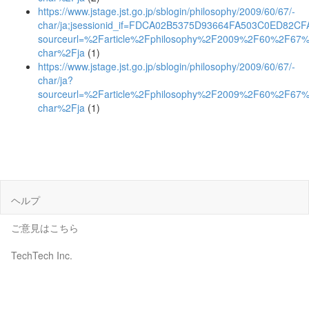
https://www.jstage.jst.go.jp/sblogin/philosophy/2009/60/67/-
char/ja;jsessionid_if=FDCA02B5375D93664FA503C0ED82CF
sourceurl=%2Farticle%2Fphilosophy%2F2009%2F60%2F67
char%2Fja
(1)
https://www.jstage.jst.go.jp/sblogin/philosophy/2009/60/67/-
char/ja?
sourceurl=%2Farticle%2Fphilosophy%2F2009%2F60%2F67
char%2Fja
(1)
ヘルプ
ご意見はこちら
TechTech Inc.