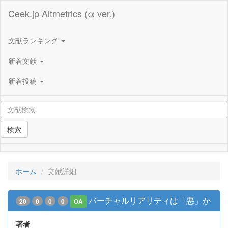
Ceek.jp Altmetrics (α ver.)
文献ランキング
新着文献
新着投稿
検索
ホーム
文献詳細
バーチャルリアリティは「悪」か
20
0
0
0
OA
著者