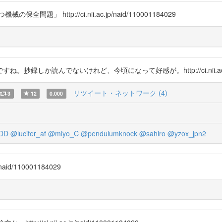
http://ci.nii.ac.jp/naid/110001184029
か読んでないけれど、今頃になって好感が。http://ci.nii.ac.jp/na
リツイート・ネットワーク (4)
3
12
0.000
DD
@lucifer_af
@miyo_C
@pendulumknock
@sahiro
@yzox_jpn2
id/110001184029