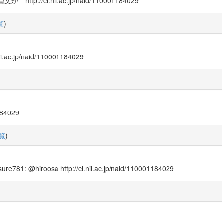
 http://ci.nii.ac.jp/naid/110001184029
覧
)
ac.jp/naid/110001184029
)
84029
覧
)
@hiroosa http://ci.nii.ac.jp/naid/110001184029
)