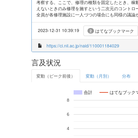
考察する。ここで、修理の種類を固定したとき、稼
えないときのみ修理を施すという二次元のコントロ
全員が各修理施設に一人づつの場合にも同様の議論
2023-12-31 10:39:19
はてなブックマーク
2
https://ci.nii.ac.jp/naid/110001184029
言及状況
変動（ピーク前後）
変動（月別）
分布
合計
はてなブック
8
6
4