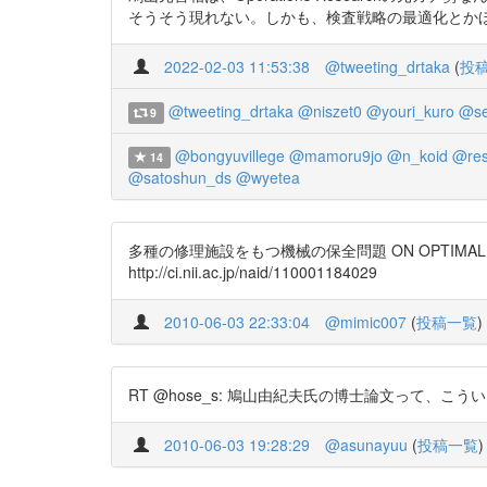
そうそう現れない。しかも、検査戦略の最適化とかほぼほぼご
2022-02-03 11:53:38
@tweeting_drtaka
(
投
@tweeting_drtaka
@niszet0
@youri_kuro
@se
9
@bongyuvillege
@mamoru9jo
@n_koid
@res
14
@satoshun_ds
@wyetea
多種の修理施設をもつ機械の保全問題 ON OPTIMAL POLIC
http://ci.nii.ac.jp/naid/110001184029
2010-06-03 22:33:04
@mimic007
(
投稿一覧
)
RT @hose_s: 鳩山由紀夫氏の博士論文って、こういうのだ
2010-06-03 19:28:29
@asunayuu
(
投稿一覧
)