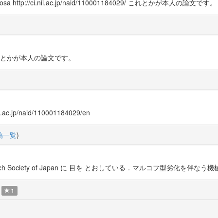
http://ci.nii.ac.jp/naid/110001184029/ これとかが本人の論文です。
84029/ これとかが本人の論文です。
p/naid/110001184029/en
稿一覧
)
 Research Society of Japan に 目を とおしている．マルコフ型劣化を伴なう機械の保全問
1