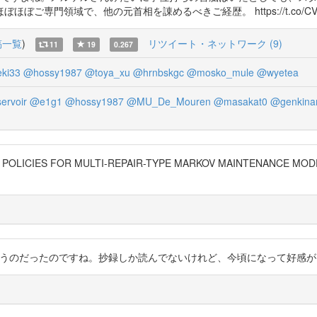
専門領域で、他の元首相を諌めるべきご経歴。 https://t.co/CVvK
稿一覧
)
リツイート・ネットワーク (9)
11
19
0.267
ki33
@hossy1987
@toya_xu
@hrnbskgc
@mosko_mule
@wyetea
ervoir
@e1g1
@hossy1987
@MU_De_Mouren
@masakat0
@genkina
IES FOR MULTI-REPAIR-TYPE MARKOV MAINTENANCE MO
ったのですね。抄録しか読んでないけれど、今頃になって好感が。http://ci.nii