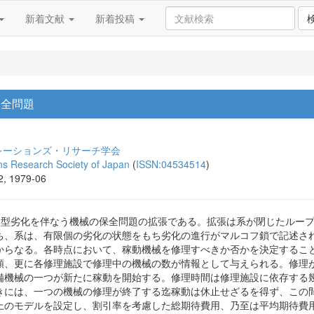
新着文献
新着投稿
保全問題
レーションズ・リサーチ学会
ons Research Society of Japan
(
ISSN:04534514
)
22, 1979-06
マルコフ型劣化を伴なう機械の保全問題の拡張である。拡張は系が閉じたル
ち、系は、有限個の劣化の状態をもち劣化の進行がマルコフ鎖で記述さ
からなる。各時点において、稼動機械を修理すべきか否かを決定するこ
類、更に各修理施設で修理中の機械の数が情報として与えられる。修理
備機械の一つが新たに稼動を開始する。修理時間は修理施設に依存する
きには、一つの機械の修理が終了する迄稼動は休止せざるを得ず、この
上のモデルを設定し、割引率を考慮した総期待費用、乃至は平均期待費