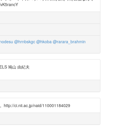
5rancY
nodesu
@hrnbskgc
@hkoba
@rarara_brahmin
DELS 鳩山 由紀夫
.ac.jp/naid/110001184029