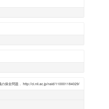
題． http://ci.nii.ac.jp/naid/110001184029/