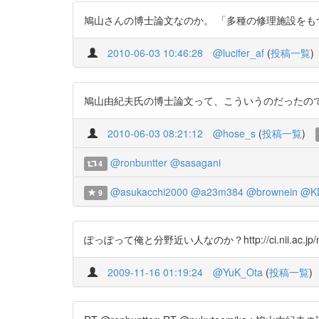
鳩山さんの博士論文なのか。 「多種の修理施設をもつ機械の保全問題」 
2010-06-03 10:46:28
@lucifer_af
(
投稿一覧
)
鳩山由紀夫氏の博士論文って、こういうのだったのですね。抄録し
2010-06-03 08:21:12
@hose_s
(
投稿一覧
)
@ronbuntter
@sasagani
4
@asukacchi2000
@a23m384
@brownein
@K
9
ぽっぽって俺と分野近い人なのか？http://ci.nii.ac.jp/na
2009-11-16 01:19:24
@YuK_Ota
(
投稿一覧
)