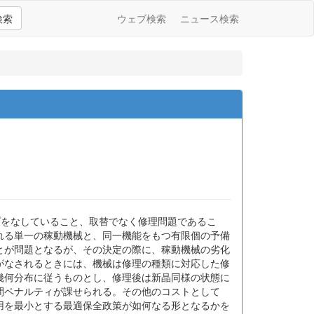
検索
ウェブ検索
ニュース検索
ープをなしていること、取替でなく修理問題であるこ
れる単一の稼動機械と、同一機能をもつ有限個の予備
とが問題となるが、その決定の際に、稼動機械の劣化
がなされるときには、機械は修理の種類に対応した修
幾何分布に従うものとし、修理後は新晶同様の状態に
間ペナルティが課せられる。その他のコストとして
用を最小とする最適保全政策が如何なる形となるかを