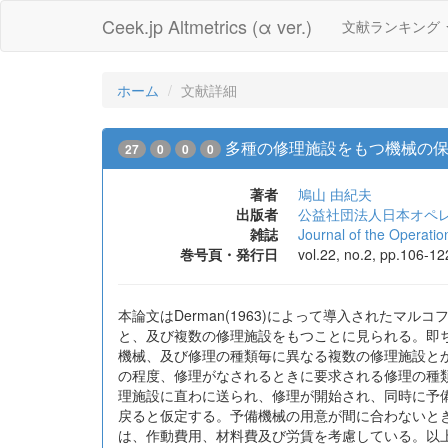
Ceek.jp Altmetrics (α ver.)
文献ランキング
ホーム
文献詳細
多種の修理施設をもつ機械の
27
0
0
0
著者
鳩山 由紀夫
出版者
公益社団法人日本オペ
雑誌
Journal of the Operati
巻号頁・発行日
vol.22, no.2, pp.106-1
本論文はDerman(1963)によって導入された
と、及び複数の修理施設をもつことに見られる。即
機械、及び修理の種類毎に異なる複数の修理施設と
の程度、修理がなされるときに要求される修理の種
理施設に直わに送られ、修理が開始され、同時に予
戻ると仮定する。予備機械の用意が間に合わないと
は、作動費用、材料費及び労賃を考慮している。以