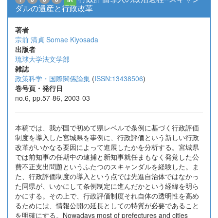
ダルの遺産と行政改革
著者
宗前 清貞
Somae Kiyosada
出版者
琉球大学法文学部
雑誌
政策科学・国際関係論集
(
ISSN:13438506
)
巻号頁・発行日
no.6, pp.57-86, 2003-03
本稿では、我が国で初めて県レベルで条例に基づく行政評価
制度を導入した宮城県を事例に、行政評価という新しい行政
改革がいかなる要因によって進展したかを分析する。宮城県
では前知事の任期中の逮捕と新知事就任まもなく発覚した公
費不正支出問題というふたつのスキャンダルを経験した。ま
た、行政評価制度の導入という点では先進自治体ではなかっ
た同県が、いかにして条例制定に進んだかという経緯を明ら
かにする。その上で、行政評価制度それ自体の透明性を高め
るためには、情報公開の延長としての特質が必要であること
を明確にする。Nowadays most of prefectures and cities