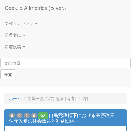
Ceek.jp Altmetrics (α ver.)
文献ランキング
新着文献
新着投稿
検索
ホーム
文献一覧: 宗前 清貞 (著者)
7件
自民党政権下における医療政策 ―
8
0
0
0
OA
保守政党の社会政策と利益団体―