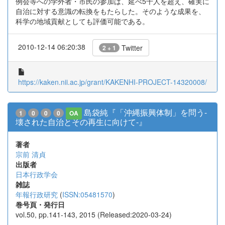
例会等への学外者・市民の参加は、延べ5千人を超え、確実に
自治に対する意識の転換をもたらした。そのような成果を、
科学の地域貢献としても評価可能である。
2010-12-14 06:20:38
Twitter
2 + 1
https://kaken.nii.ac.jp/grant/KAKENHI-PROJECT-14320008/
島袋純『「沖縄振興体制」を問う-
1
0
0
0
OA
壊された自治とその再生に向けて-』
著者
宗前 清貞
出版者
日本行政学会
雑誌
年報行政研究
(
ISSN:05481570
)
巻号頁・発行日
vol.50, pp.141-143, 2015 (Released:2020-03-24)