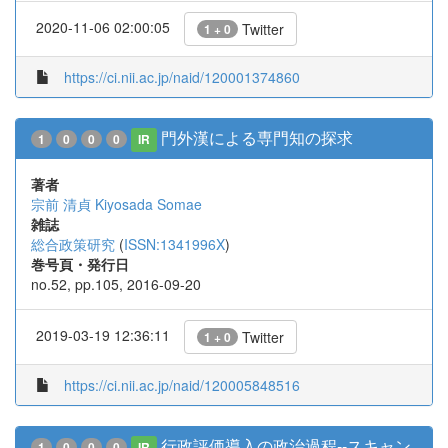
2020-11-06 02:00:05
Twitter
1 + 0
https://ci.nii.ac.jp/naid/120001374860
門外漢による専門知の探求
1
0
0
0
IR
著者
宗前 清貞
Kiyosada Somae
雑誌
総合政策研究
(
ISSN:1341996X
)
巻号頁・発行日
no.52, pp.105, 2016-09-20
2019-03-19 12:36:11
Twitter
1 + 0
https://ci.nii.ac.jp/naid/120005848516
行政評価導入の政治過程--スキャン
1
0
0
0
IR