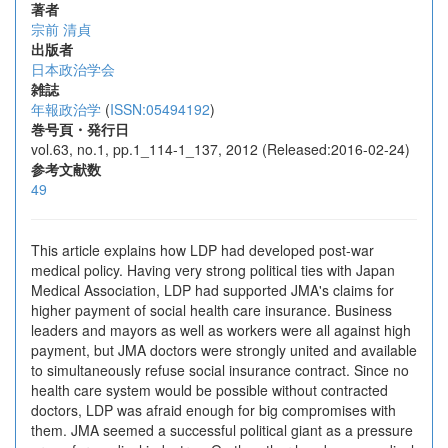
著者
宗前 清貞
出版者
日本政治学会
雑誌
年報政治学
(
ISSN:05494192
)
巻号頁・発行日
vol.63, no.1, pp.1_114-1_137, 2012 (Released:2016-02-24)
参考文献数
49
This article explains how LDP had developed post-war
medical policy. Having very strong political ties with Japan
Medical Association, LDP had supported JMA's claims for
higher payment of social health care insurance. Business
leaders and mayors as well as workers were all against high
payment, but JMA doctors were strongly united and available
to simultaneously refuse social insurance contract. Since no
health care system would be possible without contracted
doctors, LDP was afraid enough for big compromises with
them. JMA seemed a successful political giant as a pressure