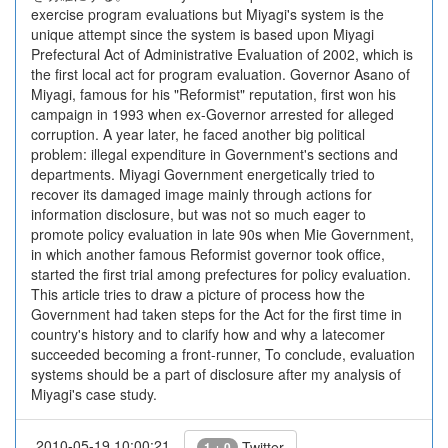
exercise program evaluations but Miyagi's system is the
unique attempt since the system is based upon Miyagi
Prefectural Act of Administrative Evaluation of 2002, which is
the first local act for program evaluation. Governor Asano of
Miyagi, famous for his "Reformist" reputation, first won his
campaign in 1993 when ex-Governor arrested for alleged
corruption. A year later, he faced another big political
problem: illegal expenditure in Government's sections and
departments. Miyagi Government energetically tried to
recover its damaged image mainly through actions for
information disclosure, but was not so much eager to
promote policy evaluation in late 90s when Mie Government,
in which another famous Reformist governor took office,
started the first trial among prefectures for policy evaluation.
This article tries to draw a picture of process how the
Government had taken steps for the Act for the first time in
country's history and to clarify how and why a latecomer
succeeded becoming a front-runner, To conclude, evaluation
systems should be a part of disclosure after my analysis of
Miyagi's case study.
2010-05-19 10:00:21
Twitter
1 + 0