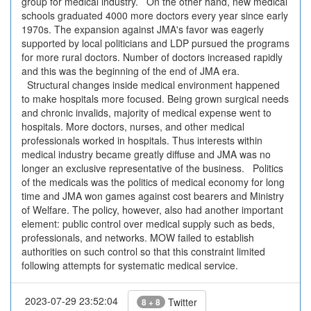
group for medical industry. On the other hand, new medical
schools graduated 4000 more doctors every year since early
1970s. The expansion against JMA's favor was eagerly
supported by local politicians and LDP pursued the programs
for more rural doctors. Number of doctors increased rapidly
and this was the beginning of the end of JMA era.
Structural changes inside medical environment happened
to make hospitals more focused. Being grown surgical needs
and chronic invalids, majority of medical expense went to
hospitals. More doctors, nurses, and other medical
professionals worked in hospitals. Thus interests within
medical industry became greatly diffuse and JMA was no
longer an exclusive representative of the business. Politics
of the medicals was the politics of medical economy for long
time and JMA won games against cost bearers and Ministry
of Welfare. The policy, however, also had another important
element: public control over medical supply such as beds,
professionals, and networks. MOW failed to establish
authorities on such control so that this constraint limited
following attempts for systematic medical service.
2023-07-29 23:52:04
Twitter
8 + 8