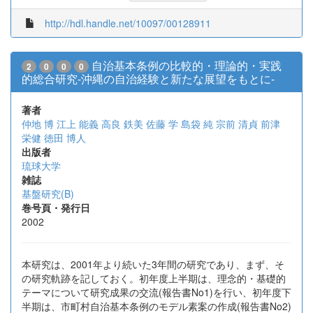
http://hdl.handle.net/10097/00128911
自治基本条例の比較的・理論的・実践
2
0
0
0
的総合研究-沖縄の自治経験と新たな展望をもとに-
著者
仲地 博
江上 能義
高良 鉄美
佐藤 学
島袋 純
宗前 清貞
前津
栄健
徳田 博人
出版者
琉球大学
雑誌
基盤研究(B)
巻号頁・発行日
2002
本研究は、2001年より続いた3年間の研究であり、まず、そ
の研究軌跡を記しておく。初年度上半期は、理念的・基礎的
テーマについて研究成果の交流(報告書No1)を行い、初年度下
半期は、市町村自治基本条例のモデル素案の作成(報告書No2)