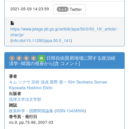
2021-05-09 14:23:59
Twitter
1 + 1
https://www.jstage.jst.go.jp/article/jspa/50/0/50_15/_article/-
char/ja/
(
info:doi/10.11290/jspa.50.0_141
)
日韓自由貿易地域に関する政治経
1
0
0
0
IR
済学--韓国の視座から[含 コメント]
著者
キム ソクウ
宗前 清貞
星野 英一
Kim Seokwoo
Somae
Kiyosada
Hoshino Eiichi
出版者
琉球大学法文学部
雑誌
政策科学・国際関係論集
(
ISSN:13438506
)
巻号頁・発行日
no.9, pp.75-96, 2007-03