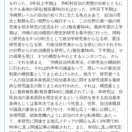
を行った。2年目上半期は、市町村自治の実態の分析とともに
モデル条例の深化(報告書No3)をはかった。2年目下半期は、
沖縄県レベルの自治の在り方に主たる焦点をあて、自治の理
念と動態を広い視野から検討すべく、この分野の第一線の研
究者を招き研究の交流を行った(報告書No4)。最終年度の上半
期は、沖縄の自治構想の歴史的研究を集中的に行った。同時
に研究会を3つの班(主として政治学研究者からなる班、憲法
研究者からなる班、行政法研究者からなる班)に分けそれぞれ
の分野からの自治構想を研究した(報告書No5)。下半期は、そ
の成果を受け、3つの構想を中心とするシンポジウム、さら
に、それを踏まえ、「沖縄自治州基本法」の研究会が継続的
に行われた。それは約半年の議論をへて、県レベルの新自治
制度の構想案としてまとめ上げられた。他方で、研究者一人
一人の自治基本条例及び自治基本法に関する研究成果を最終
的な研究論文の取りまとめが行われた。それは、構想案とと
もに最終報告書(報告書No6)に掲載されている。本研究は、住
民自治の基本原則を明文化するという目的を有する自治基本
条例もしくは基本法であるという性質上、住民、自治体職員
や議員の参加を広く呼びかけ、今期も広く一般に公開した。
合併問題、財政危機のように自治の大きな転換期にあたっ
て、本研究に関連する地元メディアの関心も高く3年間で約
90本に及ぶ関連記事が掲載された。また、80回に及ぶ研究定