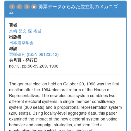
得票データからみた並立制のメカニズ
1
0
0
0
ム
著者
水崎 節文
森 裕城
出版者
日本選挙学会
雑誌
選挙研究
(
ISSN:09123512
)
巻号頁・発行日
no.13, pp.50-59,269, 1998
The general election held on October 20, 1996 was the first
election after the 1994 electoral reform of the House of
Representatives. The new electoral system combines two
different electoral systems: a single-member constituency
system (300 seats) and a proportional representation system
(200 seats). Using locality-level aggregate data, this paper
examined the impact of the new electoral system on voting
behavior and campaign strategies, and identified a
mechanism through which a voter's choice of