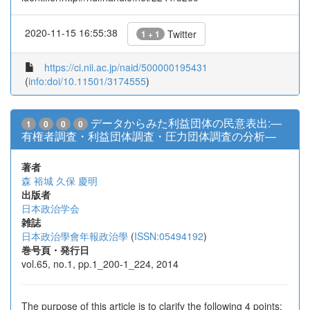
2020-11-15 16:55:38
Twitter
1 + 1
https://ci.nii.ac.jp/naid/500000195431
(
info:doi/10.11501/3174555
)
データからみた利益団体の民意表出:―
1
0
0
0
有権者調査・利益団体調査・圧力団体調査の分析―
著者
森 裕城
久保 慶明
出版者
日本政治学会
雑誌
日本政治學會年報政治學
(
ISSN:05494192
)
巻号頁・発行日
vol.65, no.1, pp.1_200-1_224, 2014
The purpose of this article is to clarify the following 4 points: