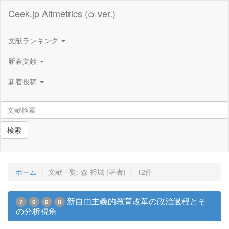
Ceek.jp Altmetrics (α ver.)
文献ランキング
新着文献
新着投稿
検索
ホーム
文献一覧: 森 裕城 (著者)
12件
新自由主義的教育改革の政治過程とそ
7
0
0
0
の分析視角