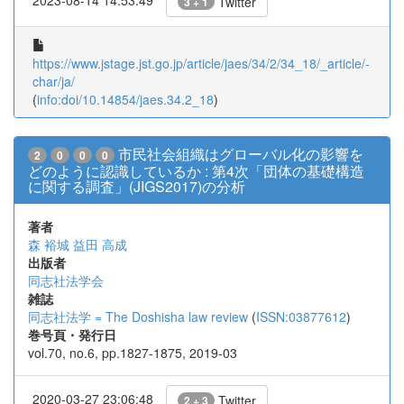
Twitter
3 + 1
https://www.jstage.jst.go.jp/article/jaes/34/2/34_18/_article/-
char/ja/
(
info:doi/10.14854/jaes.34.2_18
)
市民社会組織はグローバル化の影響を
2
0
0
0
どのように認識しているか : 第4次「団体の基礎構造
に関する調査」(JIGS2017)の分析
著者
森 裕城
益田 高成
出版者
同志社法学会
雑誌
同志社法学 = The Doshisha law review
(
ISSN:03877612
)
巻号頁・発行日
vol.70, no.6, pp.1827-1875, 2019-03
2020-03-27 23:06:48
Twitter
2 + 3