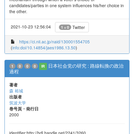
candidates/parties in one system influences his/her choice in
the other.
2021-10-23 12:56:04
Twitter
1 + 0
https://ci.nii.ac.jp/naid/130001554705
(
info:doi/10.14854/jaes1986.13.50
)
日本社会党の研究 : 路線転換の政治
1
0
0
0
IR
過程
著者
森 裕城
出版者
筑波大学
巻号頁・発行日
2000
identifier:http://hdl.handle.net/2241/3260