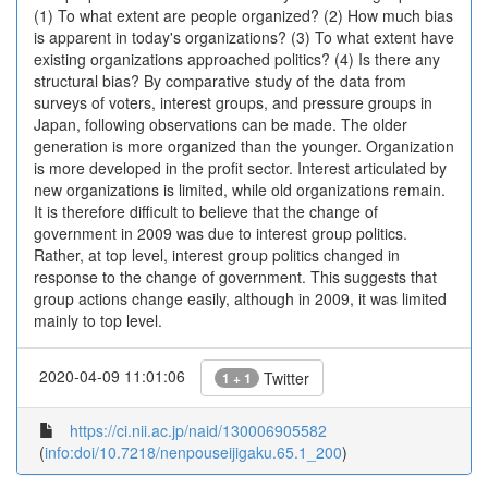
(1) To what extent are people organized? (2) How much bias
is apparent in today's organizations? (3) To what extent have
existing organizations approached politics? (4) Is there any
structural bias? By comparative study of the data from
surveys of voters, interest groups, and pressure groups in
Japan, following observations can be made. The older
generation is more organized than the younger. Organization
is more developed in the profit sector. Interest articulated by
new organizations is limited, while old organizations remain.
It is therefore difficult to believe that the change of
government in 2009 was due to interest group politics.
Rather, at top level, interest group politics changed in
response to the change of government. This suggests that
group actions change easily, although in 2009, it was limited
mainly to top level.
2020-04-09 11:01:06
Twitter
1 + 1
https://ci.nii.ac.jp/naid/130006905582
(
info:doi/10.7218/nenpouseijigaku.65.1_200
)