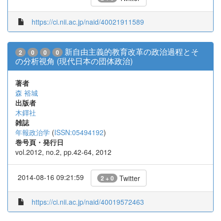
https://ci.nii.ac.jp/naid/40021911589
新自由主義的教育改革の政治過程とそ
2
0
0
0
の分析視角 (現代日本の団体政治)
著者
森 裕城
出版者
木鐸社
雑誌
年報政治学
(
ISSN:05494192
)
巻号頁・発行日
vol.2012, no.2, pp.42-64, 2012
2014-08-16 09:21:59
Twitter
2 + 0
https://ci.nii.ac.jp/naid/40019572463