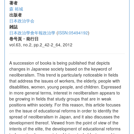
著者
森 裕城
出版者
日本政治学会
雑誌
日本政治學會年報政治學
(
ISSN:05494192
)
巻号頁・発行日
vol.63, no.2, pp.2_42-2_64, 2012
A succession of books is being published that depicts
changes in Japanese society based on the keyword of
neoliberalism. This trend is particularly noticeable in fields
that address the issues of workers, the elderly, people with
disabilities, women, young people, and children. Expressed
in more general terms, interest in neoliberalism appears to
be growing in fields that study groups that are in weak
positions within society. For this reason, this article focuses
on the issue of educational reforms in order to identify the
spread of neoliberalism in Japan, and it also discusses the
development thereof. Viewed from the point of view of the
intents of the elite, the development of educational reforms