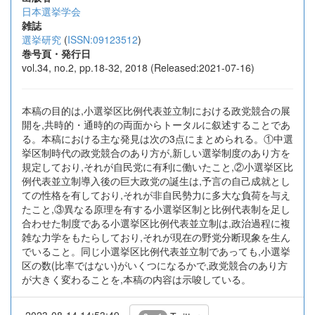
日本選挙学会
雑誌
選挙研究
(
ISSN:09123512
)
巻号頁・発行日
vol.34, no.2, pp.18-32, 2018 (Released:2021-07-16)
本稿の目的は,小選挙区比例代表並立制における政党競合の展
開を,共時的・通時的の両面からトータルに叙述することであ
る。本稿における主な発見は次の3点にまとめられる。①中選
挙区制時代の政党競合のあり方が,新しい選挙制度のあり方を
規定しており,それが自民党に有利に働いたこと,②小選挙区比
例代表並立制導入後の巨大政党の誕生は,予言の自己成就とし
ての性格を有しており,それが非自民勢力に多大な負荷を与え
たこと,③異なる原理を有する小選挙区制と比例代表制を足し
合わせた制度である小選挙区比例代表並立制は,政治過程に複
雑な力学をもたらしており,それが現在の野党分断現象を生ん
でいること。同じ小選挙区比例代表並立制であっても,小選挙
区の数(比率ではない)がいくつになるかで,政党競合のあり方
が大きく変わることを,本稿の内容は示唆している。
2023-08-14 14:53:49