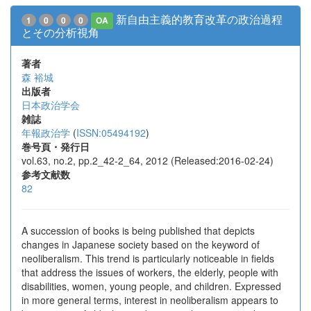
新自由主義的教育改革の政治過程
1
0
0
0
OA
とその分析視角
著者
森 裕城
出版者
日本政治学会
雑誌
年報政治学
(
ISSN:05494192
)
巻号頁・発行日
vol.63, no.2, pp.2_42-2_64, 2012 (Released:2016-02-24)
参考文献数
82
A succession of books is being published that depicts
changes in Japanese society based on the keyword of
neoliberalism. This trend is particularly noticeable in fields
that address the issues of workers, the elderly, people with
disabilities, women, young people, and children. Expressed
in more general terms, interest in neoliberalism appears to