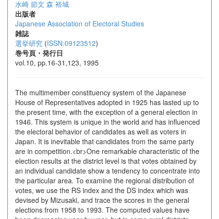
水崎 節文
森 裕城
出版者
Japanese Association of Electoral Studies
雑誌
選挙研究
(
ISSN:09123512
)
巻号頁・発行日
vol.10, pp.16-31,123, 1995
The multimember constituency system of the Japanese
House of Representatives adopted in 1925 has lasted up to
the present time, with the exception of a general election in
1946. This system is unique in the world and has influenced
the electoral behavior of candidates as well as voters in
Japan. It is inevitable that candidates from the same party
are in competition.<br>One remarkable characteristic of the
election results at the district level is that votes obtained by
an individual candidate show a tendency to concentrate into
the particular area. To examine the regional distribution of
votes, we use the RS index and the DS index which was
devised by Mizusaki, and trace the scores in the general
elections from 1958 to 1993. The computed values have