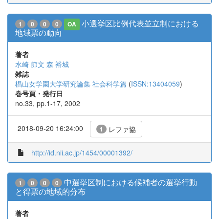
小選挙区比例代表並立制における
1
0
0
0
OA
地域票の動向
著者
水崎 節文
森 裕城
雑誌
椙山女学園大学研究論集 社会科学篇
(
ISSN:13404059
)
巻号頁・発行日
no.33, pp.1-17, 2002
2018-09-20 16:24:00
レファ協
1
http://id.nii.ac.jp/1454/00001392/
中選挙区制における候補者の選挙行動
1
0
0
0
と得票の地域的分布
著者