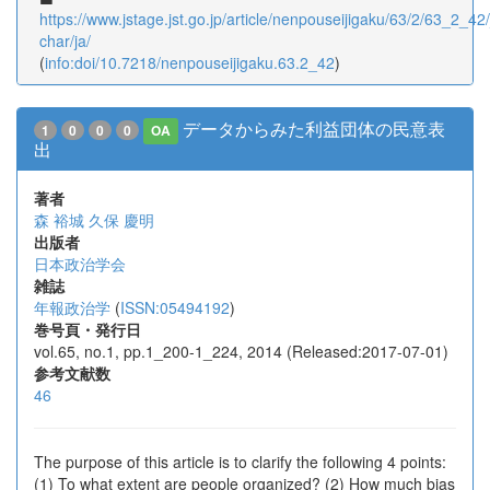
https://www.jstage.jst.go.jp/article/nenpouseijigaku/63/2/63_2_42/_
char/ja/
(
info:doi/10.7218/nenpouseijigaku.63.2_42
)
データからみた利益団体の民意表
1
0
0
0
OA
出
著者
森 裕城
久保 慶明
出版者
日本政治学会
雑誌
年報政治学
(
ISSN:05494192
)
巻号頁・発行日
vol.65, no.1, pp.1_200-1_224, 2014 (Released:2017-07-01)
参考文献数
46
The purpose of this article is to clarify the following 4 points:
(1) To what extent are people organized? (2) How much bias