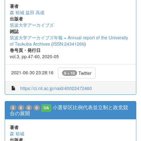
著者
森 裕城
益田 高成
出版者
筑波大学アーカイブズ
雑誌
筑波大学アーカイブズ年報 = Annual report of the University
of Tsukuba Archives
(
ISSN:24341266
)
巻号頁・発行日
vol.3, pp.47-60, 2020-05
2021-06-30 23:28:16
Twitter
6 + 10
https://ci.nii.ac.jp/naid/40022472460
小選挙区比例代表並立制と政党競
3
0
0
0
OA
合の展開
著者
森 裕城
出版者