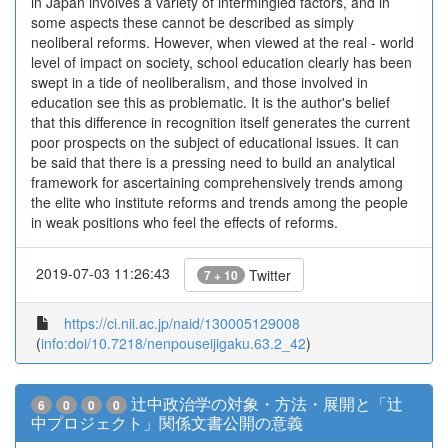
in Japan involves a variety of intermingled factors, and in
some aspects these cannot be described as simply
neoliberal reforms. However, when viewed at the real - world
level of impact on society, school education clearly has been
swept in a tide of neoliberalism, and those involved in
education see this as problematic. It is the author's belief
that this difference in recognition itself generates the current
poor prospects on the subject of educational issues. It can
be said that there is a pressing need to build an analytical
framework for ascertaining comprehensively trends among
the elite who institute reforms and trends among the people
in weak positions who feel the effects of reforms.
2019-07-03 11:26:43
Twitter
7 + 10
https://ci.nii.ac.jp/naid/130005129008
(
info:doi/10.7218/nenpouseijigaku.63.2_42
)
辻中政治学の対象・方法・展開と「辻
6
0
0
0
中プロジェクト」関係文書公開の意義