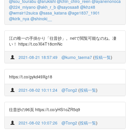
@sou_tourabu
@arukishi
@chin_chiro_reen
@ayanenonoca
@224_miyano
@akh_r_b
@sayosaa8
@khz48
@wmsir12suica
@sasa_katana
@age1837_1901
@kirik_nya
@shinoki__
江の唯一の手掛かり「往昔抄」。netで閲覧可能なのね。凄
い！ https://t.co/XI4T18cmNc
2021-08-21 18:57:49
@kumo_taema7
(
投稿一覧
)
https://t.co/gykd49Xg18
2021-08-02 10:11:24
@Tong2
(
投稿一覧
)
往昔抄の96頁 https://t.co/yHS1oZR5q9
2021-08-02 10:07:26
@Tong2
(
投稿一覧
)