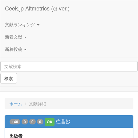
Ceek.jp Altmetrics (α ver.)
文献ランキング
新着文献
新着投稿
検索
ホーム
文献詳細
往昔抄
140
0
0
0
OA
出版者