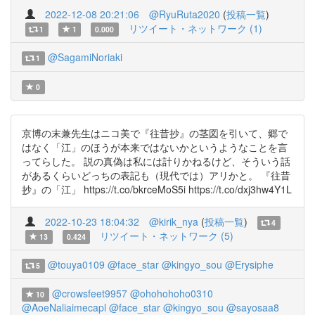
2022-12-08 20:21:06
@RyuRuta2020
(
投稿一覧
)
リツイート・ネットワーク (1)
1
1
0.000
@SagamiNoriaki
1
0
京博の末兼先生はニコ美で『往昔抄』の茎図を引いて、郷で
はなく「江」のほうが本来ではないかというようなことを言
ってらした。 説の真偽は私には計りかねるけど、そういう話
があるくらいどっちの表記も（現代では）アリかと。 『往昔
抄』の「江」 https://t.co/bkrceMoS5i https://t.co/dxj3hw4Y1L
2022-10-23 18:04:32
@kirik_nya
(
投稿一覧
)
4
リツイート・ネットワーク (5)
13
0.424
@touya0109
@face_star
@kingyo_sou
@Erysiphe
5
@crowsfeet9957
@ohohohoho0310
10
@AoeNaliaimecapl
@face_star
@kingyo_sou
@sayosaa8