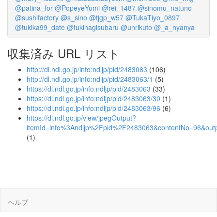
@patina_for
@PopeyeYumi
@rei_1487
@sinomu_natuno
@sushifactory
@s_sino
@tjgp_w57
@TukaTiyo_0897
@tukika99_date
@tukinagisubaru
@unrikuto
@_a_nyanya
収集済み URL リスト
http://dl.ndl.go.jp/info:ndljp/pid/2483063
(106)
http://dl.ndl.go.jp/info:ndljp/pid/2483063/1
(5)
https://dl.ndl.go.jp/info:ndljp/pid/2483063
(33)
https://dl.ndl.go.jp/info:ndljp/pid/2483063/30
(1)
https://dl.ndl.go.jp/info:ndljp/pid/2483063/96
(6)
https://dl.ndl.go.jp/view/jpegOutput?
itemId=info%3Andljp%2Fpid%2F2483063&contentNo=96&out
(1)
ヘルプ