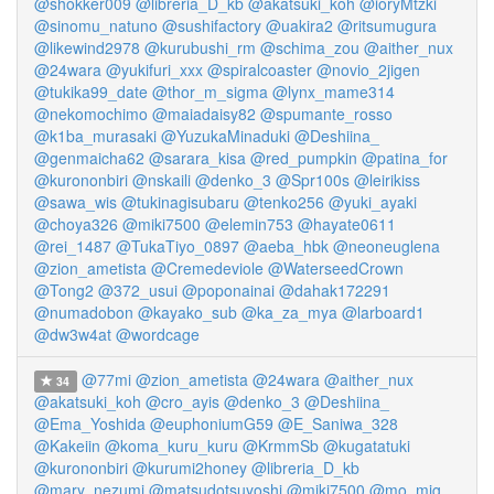
@shokker009
@libreria_D_kb
@akatsuki_koh
@ioryMtzki
@sinomu_natuno
@sushifactory
@uakira2
@ritsumugura
@likewind2978
@kurubushi_rm
@schima_zou
@aither_nux
@24wara
@yukifuri_xxx
@spiralcoaster
@novio_2jigen
@tukika99_date
@thor_m_sigma
@lynx_mame314
@nekomochimo
@maiadaisy82
@spumante_rosso
@k1ba_murasaki
@YuzukaMinaduki
@Deshiina_
@genmaicha62
@sarara_kisa
@red_pumpkin
@patina_for
@kurononbiri
@nskaili
@denko_3
@Spr100s
@leirikiss
@sawa_wis
@tukinagisubaru
@tenko256
@yuki_ayaki
@choya326
@miki7500
@elemin753
@hayate0611
@rei_1487
@TukaTiyo_0897
@aeba_hbk
@neoneuglena
@zion_ametista
@Cremedeviole
@WaterseedCrown
@Tong2
@372_usui
@poponainai
@dahak172291
@numadobon
@kayako_sub
@ka_za_mya
@larboard1
@dw3w4at
@wordcage
@77mi
@zion_ametista
@24wara
@aither_nux
34
@akatsuki_koh
@cro_ayis
@denko_3
@Deshiina_
@Ema_Yoshida
@euphoniumG59
@E_Saniwa_328
@Kakeiin
@koma_kuru_kuru
@KrmmSb
@kugatatuki
@kurononbiri
@kurumi2honey
@libreria_D_kb
@mary_nezumi
@matsudotsuyoshi
@miki7500
@mo_mig