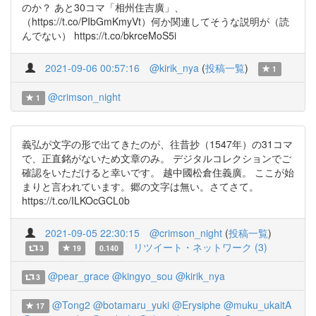
のか？ あと30コマ「相州住吉廣」、
（https://t.co/PIbGmKmyVt）何か関連してそうな説明が（読
んでない） https://t.co/bkrceMoS5i
2021-09-06 00:57:16
@kirik_nya
(
投稿一覧
)
1
@crimson_night
1
義弘が文字の形で出てきたのが、往昔抄（1547年）の31コマ
で、正直銘がないため文章のみ。 デジタルコレクションでご
確認をいただけると幸いです。 越中國松倉住義廣。 ここが始
まりと言われています。郷の文字は無い。さてさて。
https://t.co/ILKOcGCL0b
2021-09-05 22:30:15
@crimson_night
(
投稿一覧
)
リツイート・ネットワーク (3)
3
19
0.140
@pear_grace
@kingyo_sou
@kirik_nya
3
@Tong2
@botamaru_yuki
@Erysiphe
@muku_ukaitA
17