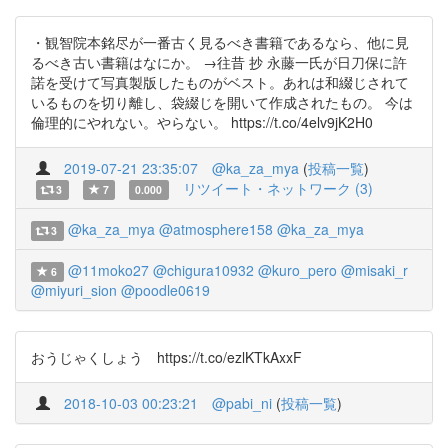
・観智院本銘尽が一番古く見るべき書籍であるなら、他に見
るべき古い書籍はなにか。 →往昔 抄 永藤一氏が日刀保に許
諾を受けて写真製版したものがベスト。あれは和綴じされて
いるものを切り離し、袋綴じを開いて作成されたもの。 今は
倫理的にやれない。やらない。 https://t.co/4elv9jK2H0
2019-07-21 23:35:07
@ka_za_mya
(
投稿一覧
)
リツイート・ネットワーク (3)
3
7
0.000
@ka_za_mya
@atmosphere158
@ka_za_mya
3
@11moko27
@chigura10932
@kuro_pero
@misaki_r
6
@miyuri_sion
@poodle0619
おうじゃくしょう https://t.co/ezlKTkAxxF
2018-10-03 00:23:21
@pabi_ni
(
投稿一覧
)