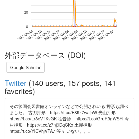
20
0
2017-07-27
2017-06-09
2017-06-27
2017-07-15
2017-08-02
2017-06-15
2017-07-03
2017-07-21
2017-06-21
2017-07-09
外部データベース (DOI)
Google Scholar
Twitter
(140 users, 157 posts, 141
favorites)
その後国会図書館オンラインなどで公開されいる 押形も調べ
ました。 古刀押形 https://t.co/F89z7wajnW 光山押形
https://t.co/Lr3eVTKvGK 往昔抄 https://t.co/GruR9gWSFf 今
村押形 https://t.co/z7nj9DqCKo 土屋押形
https://t.co/YICVhjVPA7 等々 いない。。。