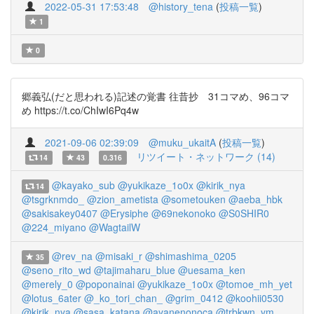
2022-05-31 17:53:48
@history_tena
(
投稿一覧
)
1
0
郷義弘(だと思われる)記述の覚書 往昔抄 31コマめ、96コマ
め https://t.co/ChIwI6Pq4w
2021-09-06 02:39:09
@muku_ukaitA
(
投稿一覧
)
リツイート・ネットワーク (14)
14
43
0.316
@kayako_sub
@yukikaze_1o0x
@kirik_nya
14
@tsgrknmdo_
@zion_ametista
@sometouken
@aeba_hbk
@sakisakey0407
@Erysiphe
@69nekonoko
@S0SHIR0
@224_miyano
@WagtailW
@rev_na
@misaki_r
@shimashima_0205
35
@seno_rito_wd
@tajimaharu_blue
@uesama_ken
@merely_0
@poponainai
@yukikaze_1o0x
@tomoe_mh_yet
@lotus_6ater
@_ko_tori_chan_
@grim_0412
@koohii0530
@kirik_nya
@sasa_katana
@ayanenonoca
@trbkwn_ym