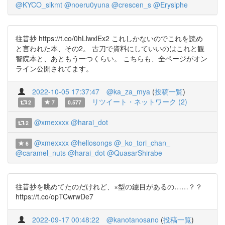
@KYCO_slkmt
@noeru0yuna
@crescen_s
@Erysiphe
往昔抄 https://t.co/0hLlwxlEx2 これしかないのでこれを読め
と言われた本、その2。 古刀で資料にしていいのはこれと観
智院本と、あともう一つくらい。 こちらも、全ページがオン
ライン公開されてます。
2022-10-05 17:37:47
@ka_za_mya
(
投稿一覧
)
リツイート・ネットワーク (2)
2
7
0.577
@xmexxxx
@harai_dot
2
@xmexxxx
@hellosongs
@_ko_tori_chan_
6
@caramel_nuts
@harai_dot
@QuasarShirabe
往昔抄を眺めてたのだけれど、×型の鑢目があるの……？？
https://t.co/opTCwrwDe7
2022-09-17 00:48:22
@kanotanosano
(
投稿一覧
)