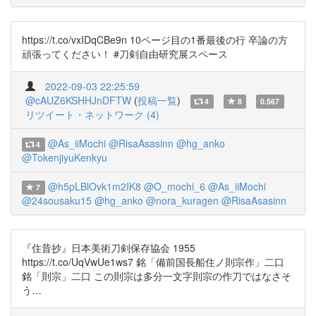
https://t.co/vxIDqCBe9n 10ページ目の1番最後の行 卒論の方
頑張ってください！ #刀剣自由研究展スペース
2022-09-03 22:25:59
@cAUZ6KSHHJnDFTW
(
投稿一覧
)
4
8
0.567
リツイート・ネットワーク (4)
@As_iiMochi
@RisaAsasinn
@hg_anko
4
@TokenjiyuKenkyu
@h5pLBlOvk1m2IK8
@O_mochi_6
@As_iiMochi
7
@24sousaku15
@hg_anko
@nora_kuragen
@RisaAsasinn
『住昔抄』日本美術刀剣保存協会 1955
https://t.co/UqVwUe1ws7 銘「備前国長船住ノ則宗作」二口
銘「則宗」二口 この則宗は多分一文字則宗の作刀ではなさそ
う…