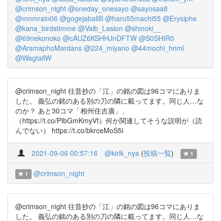
@crimson_night
@oneday_onesayo
@sayosaa8
@mnmrain06
@gogejaballlll
@haru55machi55
@Erysiphe
@kana_birdstimme
@Vaib_Lasion
@shinoki__
@69nekonoko
@cAUZ6KSHHJnDFTW
@S0SHIR0
@ArsmaphoMardans
@224_miyano
@44mochi_hnml
@WagtailW
@crimson_night 往昔抄の「江」の銘の図は96コマにありま
した。 義弘の銘のある別の刀の隣に載ってます。同じ人…な
のか？ あと30コマ「相州住吉廣」、
（https://t.co/PIbGmKmyVt）何か関連してそうな説明が（読
んでない） https://t.co/bkrceMoS5i
2021-09-06 00:57:16
@kirik_nya
(
投稿一覧
)
1
@crimson_night
1
@crimson_night 往昔抄の「江」の銘の図は96コマにありま
した。 義弘の銘のある別の刀の隣に載ってます。同じ人…な