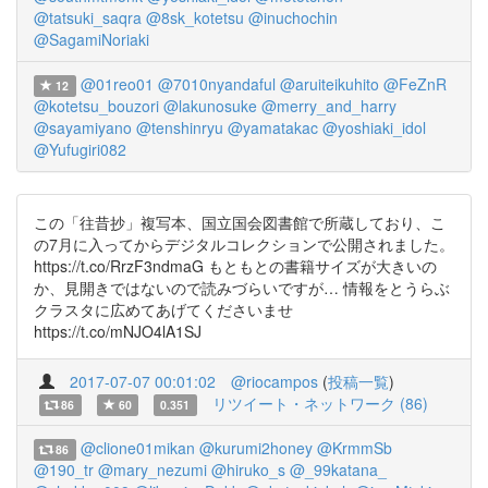
@tatsuki_saqra
@8sk_kotetsu
@inuchochin
@SagamiNoriaki
@01reo01
@7010nyandaful
@aruiteikuhito
@FeZnR
12
@kotetsu_bouzori
@lakunosuke
@merry_and_harry
@sayamiyano
@tenshinryu
@yamatakac
@yoshiaki_idol
@Yufugiri082
この「往昔抄」複写本、国立国会図書館で所蔵しており、こ
の7月に入ってからデジタルコレクションで公開されました。
https://t.co/RrzF3ndmaG もともとの書籍サイズが大きいの
か、見開きではないので読みづらいですが… 情報をとうらぶ
クラスタに広めてあげてくださいませ
https://t.co/mNJO4lA1SJ
2017-07-07 00:01:02
@riocampos
(
投稿一覧
)
リツイート・ネットワーク (86)
86
60
0.351
@clione01mikan
@kurumi2honey
@KrmmSb
86
@190_tr
@mary_nezumi
@hiruko_s
@_99katana_