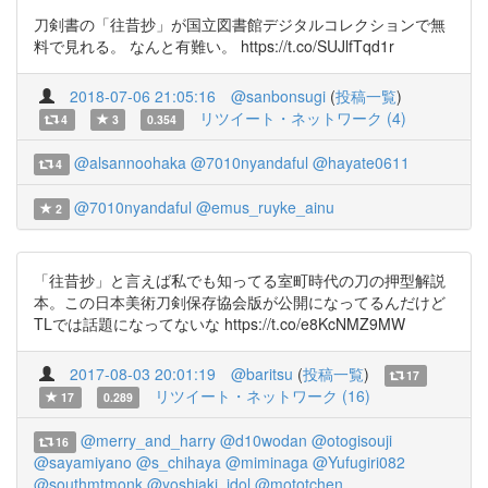
刀剣書の「往昔抄」が国立図書館デジタルコレクションで無
料で見れる。 なんと有難い。 https://t.co/SUJlfTqd1r
2018-07-06 21:05:16
@sanbonsugi
(
投稿一覧
)
リツイート・ネットワーク (4)
4
3
0.354
@alsannoohaka
@7010nyandaful
@hayate0611
4
@7010nyandaful
@emus_ruyke_ainu
2
「往昔抄」と言えば私でも知ってる室町時代の刀の押型解説
本。この日本美術刀剣保存協会版が公開になってるんだけど
TLでは話題になってないな https://t.co/e8KcNMZ9MW
2017-08-03 20:01:19
@baritsu
(
投稿一覧
)
17
リツイート・ネットワーク (16)
17
0.289
@merry_and_harry
@d10wodan
@otogisouji
16
@sayamiyano
@s_chihaya
@miminaga
@Yufugiri082
@southmtmonk
@yoshiaki_idol
@mototchen