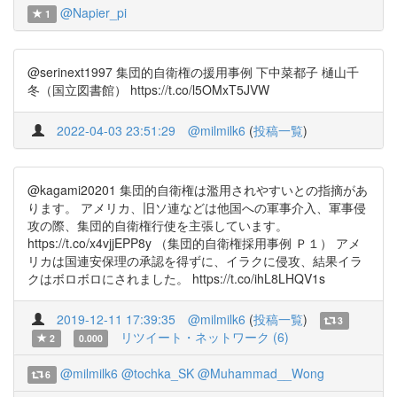
@Napier_pi
1
@serinext1997 集団的自衛権の援用事例 下中菜都子 樋山千
冬（国立図書館） https://t.co/l5OMxT5JVW
2022-04-03 23:51:29
@milmilk6
(
投稿一覧
)
@kagami20201 集団的自衛権は濫用されやすいとの指摘があ
ります。 アメリカ、旧ソ連などは他国への軍事介入、軍事侵
攻の際、集団的自衛権行使を主張しています。
https://t.co/x4vjjEPP8y （集団的自衛権採用事例 Ｐ１） アメ
リカは国連安保理の承認を得ずに、イラクに侵攻、結果イラ
クはボロボロにされました。 https://t.co/ihL8LHQV1s
2019-12-11 17:39:35
@milmilk6
(
投稿一覧
)
3
リツイート・ネットワーク (6)
2
0.000
@milmilk6
@tochka_SK
@Muhammad__Wong
6