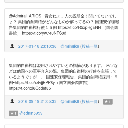
@Admiral_ARIOS_ 貴女ねぇ…人の説明全く聞いてないでし
ょ？ 集団的自衛権がどんなものか解ってるの？ 国連安保理報
告集団的自衛権行使１５例 https://t.co/R5xpHgENl4 （国会図
書館） https://t.co/yw740NFS8d
2017-01-18 23:10:36
@milmilk6
(
投稿一覧
)
集団的自衛権は濫用されやすいとの指摘があります。 米ソな
どは他国への軍事介入の際、集団的自衛権の行使を主張して
いるようですが…。 国連安保理報告、集団的自衛権採用１５
例⇨https://t.co/x4vjjEPP8y（国立国会図書館）
https://t.co/xd6Qcd6f85
2016-09-19 21:05:33
@milmilk6
(
投稿一覧
)
1
@edirin5959
1