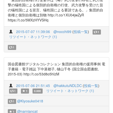
撃の犠牲国による個別的自衛権の行使、武力攻撃を受けた旨
の犠牲国による宣言、犠牲国による要請である。」集団的自
衛権と個別自衛権は別物 http://t.co/1XU04jwZyR
https://t.co/5MXzHYVSHq
2015-07-07 11:39:06
@nocchi99
(
投稿一覧
)
1
リツイート・ネットワーク (1)
1
国会図書館デジタルコレクション 集団的自衛権の援用事例 電
子書籍・電子雑誌 下中菜都子, 樋山千冬 (国立国会図書館,
2015-03) http://t.co/53d8o5hIzM
2015-07-06 21:51:45
@hakkutuNDLDC
(
投稿一覧
)
リツイート・ネットワーク (1)
1
1
0.000
@Kiyosuke0418
1
@narniancat
1