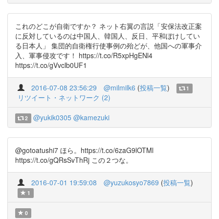
これのどこが自衛ですか？ ネット右翼の言説「安保法改正案
に反対しているのは中国人、韓国人、反日、平和ぼけしてい
る日本人」 集団的自衛権行使事例の殆どが、他国への軍事介
入、軍事侵攻です！ https://t.co/R5xpHgENl4
https://t.co/gVvclb0UF1
2016-07-08 23:56:29
@milmilk6
(
投稿一覧
)
1
リツイート・ネットワーク (2)
@yukik0305
@kamezuki
2
@gotoatushi7 ほら。https://t.co/6zaG9lOTMl
https://t.co/gQRsSvThRj この２つな。
2016-07-01 19:59:08
@yuzukosyo7869
(
投稿一覧
)
1
0