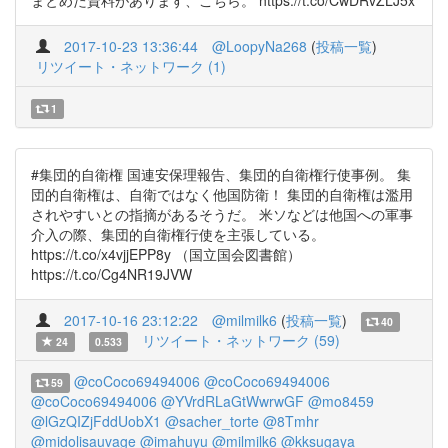
まとめた資料があります、こちら。 https://t.co/CwDRvZLJ5x
2017-10-23 13:36:44
@LoopyNa268
(
投稿一覧
)
リツイート・ネットワーク (1)
1
#集団的自衛権 国連安保理報告、集団的自衛権行使事例。 集
団的自衛権は、自衛ではなく他国防衛！ 集団的自衛権は濫用
されやすいとの指摘があるそうだ。 米ソなどは他国への軍事
介入の際、集団的自衛権行使を主張している。
https://t.co/x4vjjEPP8y （国立国会図書館）
https://t.co/Cg4NR19JVW
2017-10-16 23:12:22
@milmilk6
(
投稿一覧
)
40
リツイート・ネットワーク (59)
24
0.533
@coCoco69494006
@coCoco69494006
59
@coCoco69494006
@YVrdRLaGtWwrwGF
@mo8459
@lGzQIZjFddUobX1
@sacher_torte
@8Tmhr
@midolisauvage
@imahuyu
@milmilk6
@kksugaya