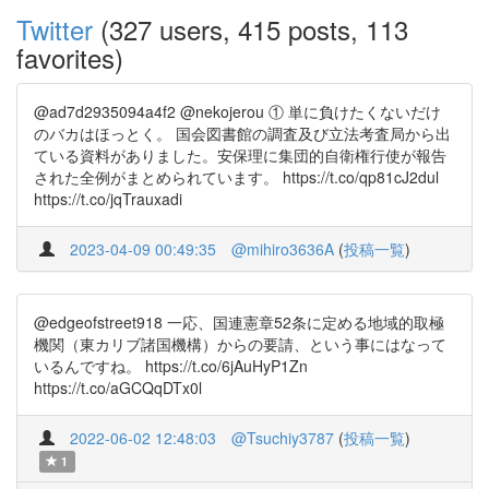
Twitter
(327 users, 415 posts, 113
favorites)
@ad7d2935094a4f2 @nekojerou ① 単に負けたくないだけ
のバカはほっとく。 国会図書館の調査及び立法考査局から出
ている資料がありました。安保理に集団的自衛権行使が報告
された全例がまとめられています。 https://t.co/qp81cJ2dul
https://t.co/jqTrauxadi
2023-04-09 00:49:35
@mihiro3636A
(
投稿一覧
)
@edgeofstreet918 一応、国連憲章52条に定める地域的取極
機関（東カリブ諸国機構）からの要請、という事にはなって
いるんですね。 https://t.co/6jAuHyP1Zn
https://t.co/aGCQqDTx0l
2022-06-02 12:48:03
@Tsuchiy3787
(
投稿一覧
)
1