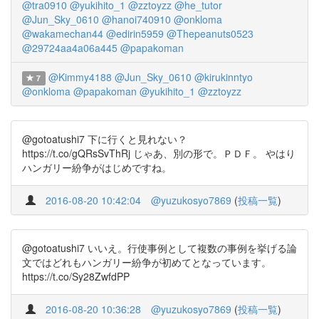
@tra0910
@yukihito_1
@zztoyzz
@he_tutor
@Jun_Sky_0610
@hanoi740910
@onkloma
@wakamechan44
@edirin5959
@Thepeanuts0523
@29724aa4a06a445
@papakoman
@Kimmy4188
@Jun_Sky_0610
@kirukinntyo
7
@onkloma
@papakoman
@yukihito_1
@zztoyzz
@gotoatushi7 下に行くと見れない？
https://t.co/gQRsSvThRj じゃあ、別の形で。ＰＤＦ。 やはり
ハンガリー紛争がはじめですね。
2016-08-20 10:42:04
@yuzukosyo7869
(
投稿一覧
)
@gotoatushi7 いいえ。行使事例として複数の事例を挙げる論
文ではどれもハンガリー紛争が初めてとなっています。
https://t.co/Sy28ZwfdPP
2016-08-20 10:36:28
@yuzukosyo7869
(
投稿一覧
)