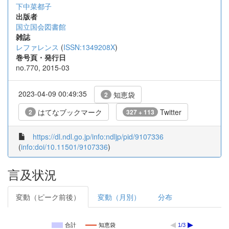
下中菜都子
出版者
国立国会図書館
雑誌
レファレンス
(
ISSN:1349208X
)
巻号頁・発行日
no.770, 2015-03
2023-04-09 00:49:35
知恵袋
2
はてなブックマーク
Twitter
2
327 + 113
https://dl.ndl.go.jp/info:ndljp/pid/9107336
(
info:doi/10.11501/9107336
)
言及状況
変動（ピーク前後）
変動（月別）
分布
合計
知恵袋
1/3