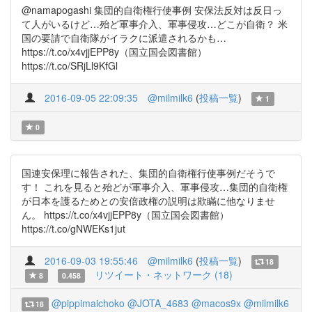
@namapogashi 集団的自衛権行使事例 安保法反対は反日っ
て人がいるけど…殆ど軍事介入、軍事侵攻…どこが自衛？ 米
国の要請で自衛隊がイラクに派遣されるかも…
https://t.co/x4vjjEPP8y（国立国会図書館）
https://t.co/SRjLl9KfGl
2016-09-05 22:09:35
@milmilk6
(
投稿一覧
)
1
0
国連安保理に報告された、集団的自衛権行使事例だそうで
す！ これを見ると殆どが軍事介入、軍事侵攻…集団的自衛権
が日本を護るためとの安倍政権の説明は欺瞞に他なりませ
ん。 https://t.co/x4vjjEPP8y（国立国会図書館）
https://t.co/gNWEKs1jut
2016-09-03 19:55:46
@milmilk6
(
投稿一覧
)
18
リツイート・ネットワーク (18)
8
0.458
@pippimaichoko
@JOTA_4683
@macos9x
@milmilk6
18