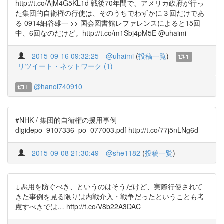
http://t.co/AjM4G5KL1d 戦後70年間で、アメリカ政府が行っ
た集団的自衛権の行使は、そのうちでわずかに３回だけであ
る 0914細谷雄一 >> 国会図書館レファレンスによると15回
中、6回なのだけど。http://t.co/m1Sbj4pM5E @uhaimi
2015-09-16 09:32:25
@uhaimi
(
投稿一覧
)
1
リツイート・ネットワーク (1)
@hanoi740910
1
#NHK / 集団的自衛権の援用事例 -
digidepo_9107336_po_077003.pdf http://t.co/77j5nLNg6d
2015-09-08 21:30:49
@she1182
(
投稿一覧
)
↓悪用を防ぐべき、というのはそうだけど、実際行使されて
きた事例を見る限りは内戦介入・戦争だったということも考
慮すべきでは… http://t.co/V8b22A3DAC