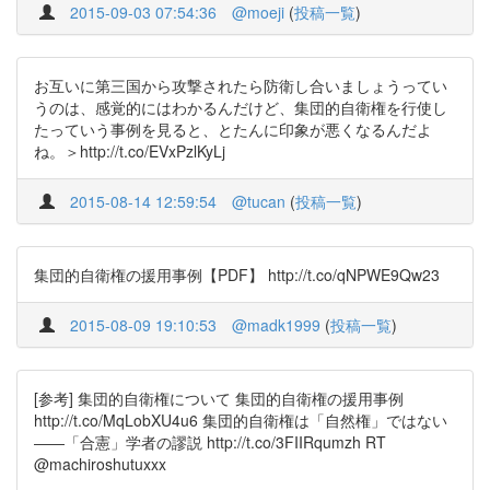
2015-09-03 07:54:36
@moeji
(
投稿一覧
)
お互いに第三国から攻撃されたら防衛し合いましょうってい
うのは、感覚的にはわかるんだけど、集団的自衛権を行使し
たっていう事例を見ると、とたんに印象が悪くなるんだよ
ね。＞http://t.co/EVxPzlKyLj
2015-08-14 12:59:54
@tucan
(
投稿一覧
)
集団的自衛権の援用事例【PDF】 http://t.co/qNPWE9Qw23
2015-08-09 19:10:53
@madk1999
(
投稿一覧
)
[参考] 集団的自衛権について 集団的自衛権の援用事例
http://t.co/MqLobXU4u6 集団的自衛権は「自然権」ではない
――「合憲」学者の謬説 http://t.co/3FIIRqumzh RT
@machiroshutuxxx