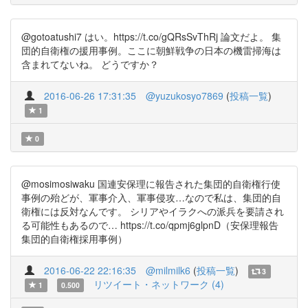
@gotoatushi7 はい。https://t.co/gQRsSvThRj 論文だよ。 集
団的自衛権の援用事例。ここに朝鮮戦争の日本の機雷掃海は
含まれてないね。 どうですか？
2016-06-26 17:31:35
@yuzukosyo7869
(
投稿一覧
)
1
0
@mosimosiwaku 国連安保理に報告された集団的自衛権行使
事例の殆どが、軍事介入、軍事侵攻…なので私は、集団的自
衛権には反対なんです。 シリアやイラクへの派兵を要請され
る可能性もあるので… https://t.co/qpmj6glpnD（安保理報告
集団的自衛権採用事例）
2016-06-22 22:16:35
@milmilk6
(
投稿一覧
)
3
リツイート・ネットワーク (4)
1
0.500