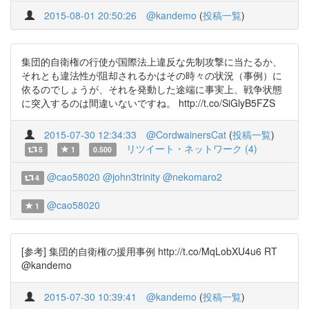
2015-08-01 20:50:26
@kandemo
(
投稿一覧
)
集団的自衛権の行使が国際法上違反な先制攻撃に当たるか、
それとも違法性が阻却されるかはその時々の状況（事例）に
依るのでしょうが、それを発動した途端に事実上、戦争状態
に突入するのは間違いないですね。 http://t.co/SiGlyB5FZS
2015-07-30 12:34:33
@CordwainersCat
(
投稿一覧
)
リツイート・ネットワーク (4)
5
1
0.500
@cao58020
@john3trinity
@nekomaro2
4
@cao58020
1
[参考] 集団的自衛権の援用事例 http://t.co/MqLobXU4u6 RT
@kandemo
2015-07-30 10:39:41
@kandemo
(
投稿一覧
)