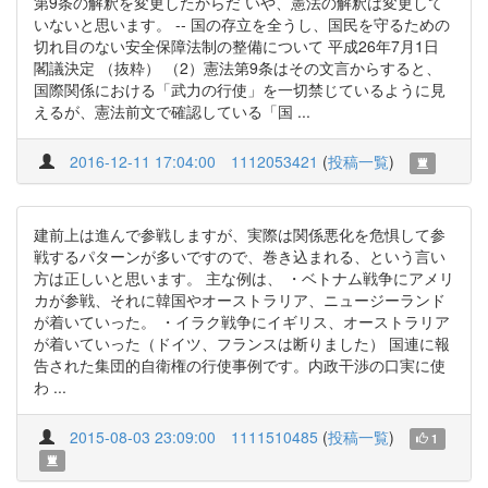
第9条の解釈を変更したからだ いや、憲法の解釈は変更して
いないと思います。 -- 国の存立を全うし、国民を守るための
切れ目のない安全保障法制の整備について 平成26年7月1日
閣議決定 （抜粋） （2）憲法第9条はその文言からすると、
国際関係における「武力の行使」を一切禁じているように見
えるが、憲法前文で確認している「国 ...
2016-12-11 17:04:00
1112053421
(
投稿一覧
)
建前上は進んで参戦しますが、実際は関係悪化を危惧して参
戦するパターンが多いですので、巻き込まれる、という言い
方は正しいと思います。 主な例は、 ・ベトナム戦争にアメリ
カが参戦、それに韓国やオーストラリア、ニュージーランド
が着いていった。 ・イラク戦争にイギリス、オーストラリア
が着いていった（ドイツ、フランスは断りました） 国連に報
告された集団的自衛権の行使事例です。内政干渉の口実に使
わ ...
2015-08-03 23:09:00
1111510485
(
投稿一覧
)
1