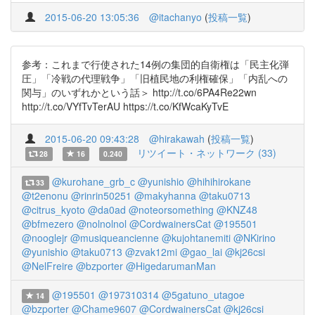
2015-06-20 13:05:36
@itachanyo
(
投稿一覧
)
参考：これまで行使された14例の集団的自衛権は「民主化弾
圧」「冷戦の代理戦争」「旧植民地の利権確保」「内乱への
関与」のいずれかという話＞ http://t.co/6PA4Re22wn
http://t.co/VYfTvTerAU https://t.co/KfWcaKyTvE
2015-06-20 09:43:28
@hirakawah
(
投稿一覧
)
リツイート・ネットワーク (33)
28
16
0.240
@kurohane_grb_c
@yunishio
@hihihirokane
33
@t2enonu
@rinrin50251
@makyhanna
@taku0713
@citrus_kyoto
@da0ad
@noteorsomething
@KNZ48
@bfmezero
@nolnolnol
@CordwainersCat
@195501
@nooglejr
@musiqueancienne
@kujohtanemiti
@NKirino
@yunishio
@taku0713
@zvak12mi
@gao_lai
@kj26csi
@NelFreire
@bzporter
@HigedarumanMan
@195501
@197310314
@5gatuno_utagoe
14
@bzporter
@Chame9607
@CordwainersCat
@kj26csi