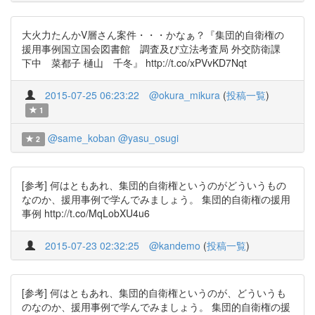
大火力たんかV層さん案件・・・かなぁ？『集団的自衛権の
援用事例国立国会図書館 調査及び立法考査局 外交防衛課
下中 菜都子 樋山 千冬』 http://t.co/xPVvKD7Nqt
2015-07-25 06:23:22
@okura_mikura
(
投稿一覧
)
1
@same_koban
@yasu_osugi
2
[参考] 何はともあれ、集団的自衛権というのがどういうもの
なのか、援用事例で学んでみましょう。 集団的自衛権の援用
事例 http://t.co/MqLobXU4u6
2015-07-23 02:32:25
@kandemo
(
投稿一覧
)
[参考] 何はともあれ、集団的自衛権というのが、どういうも
のなのか、援用事例で学んでみましょう。 集団的自衛権の援