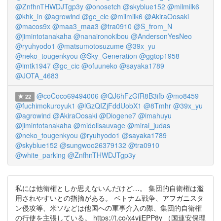
@ZnfhnTHWDJTgp3y
@onosetch
@skyblue152
@milmilk6
@khk_in
@agrowind
@gc_cic
@milmilk6
@AkiraOosaki
@macos9x
@maa3_maa3
@tra0910
@S_from_N
@jimintotanakaha
@nanaironokibou
@AndersonYesNeo
@ryuhyodo1
@matsumotosuzume
@39x_yu
@neko_tougenkyou
@Sky_Generation
@ggtop1958
@imtk1947
@gc_cic
@ofuuneko
@sayaka1789
@JOTA_4683
@coCoco69494006
@QJ6hFzGfR8B3ifb
@mo8459
22
@fuchimokuroyuk1
@lGzQIZjFddUobX1
@8Tmhr
@39x_yu
@agrowind
@AkiraOosaki
@Diogene7
@imahuyu
@jimintotanakaha
@midolisauvage
@mirai_judas
@neko_tougenkyou
@ryuhyodo1
@sayaka1789
@skyblue152
@sungwoo26379132
@tra0910
@white_parking
@ZnfhnTHWDJTgp3y
私には他衛権としか思えないんだけど…。 集団的自衛権は濫
用されやすいとの指摘がある。 ベトナム戦争、アフガニスタ
ン侵攻等、米ソなどは他国への軍事介入の際、集団的自衛権
の行使を主張している。 https://t.co/x4vjjEPP8y （国連安保理