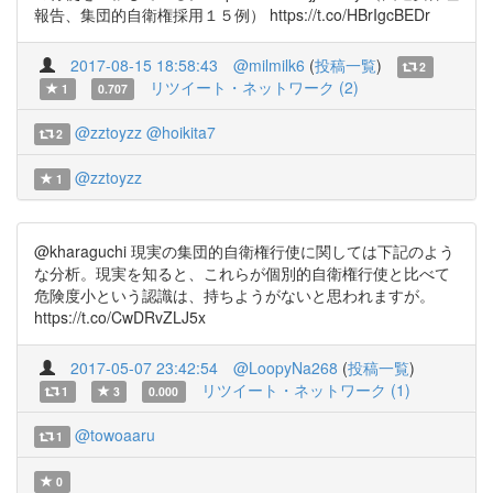
報告、集団的自衛権採用１５例） https://t.co/HBrIgcBEDr
2017-08-15 18:58:43
@milmilk6
(
投稿一覧
)
2
リツイート・ネットワーク (2)
1
0.707
@zztoyzz
@hoikita7
2
@zztoyzz
1
@kharaguchi 現実の集団的自衛権行使に関しては下記のよう
な分析。現実を知ると、これらが個別的自衛権行使と比べて
危険度小という認識は、持ちようがないと思われますが。
https://t.co/CwDRvZLJ5x
2017-05-07 23:42:54
@LoopyNa268
(
投稿一覧
)
リツイート・ネットワーク (1)
1
3
0.000
@towoaaru
1
0