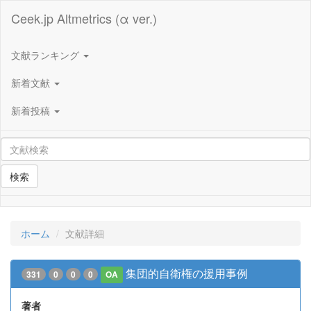
Ceek.jp Altmetrics (α ver.)
文献ランキング
新着文献
新着投稿
検索
ホーム
文献詳細
集団的自衛権の援用事例
331
0
0
0
OA
著者