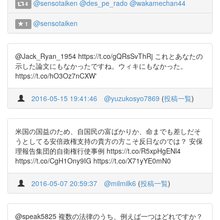
@sensotaiken
@des_pe_rado
@wakamechan44
4
@sensotaiken
1
@Jack_Ryan_1954 https://t.co/gQRsSvThRj これとあなたの
示した論文にもなかったですね。ウィキにもなかった。
https://t.co/hO3Oz7nCXW'
2016-05-15 19:41:46
@yuzukosyo7869
(
投稿一覧
)
米国の国益のため、自国民の富ばかりか、命までも差しだそ
うとしてる安倍政権支持の貴方の方こそ反日なのでは？ 安保
理報告集団的自衛権行使事例 https://t.co/R5xpHgENl4
https://t.co/CgH1Ony9IG https://t.co/X71yYE0mN0
2016-05-07 20:59:37
@milmilk6
(
投稿一覧
)
@speak5825 複数の法律のうち、例えば一つはどれですか？