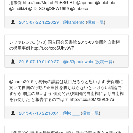
用事例 http://t.co/MqLobYbFSG RT @apnnor @noiehoie
@sndikizi @ID_SO @SFW1999 @nabeso
2015-07-22 12:20:29
@kandemo
(
投稿一覧
)
レファレンス. (770) 国立国会図書館 2015-03 集団的自衛権
の援用事例 http://t.co/xocSUhy9VP
2015-07-19 01:09:27
@o53paulownia
(
投稿一覧
)
@nama2015 小野氏の議論は駄目だろうと思います 安保理に
於いて自国の行動の正当性を勝ち取らないといけない議論で
すから 弱点の無いよう 個別的及び集団的自衛権により自衛権
を行使した と報告するのでは？ http://t.co/s0MX89CF7a
2015-07-16 22:18:04
@kei___
(
投稿一覧
)
「集団的自衛権の行使要件は（略）武力攻撃の存在と武力攻