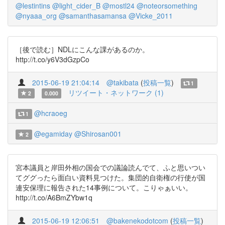
@lestintins
@light_cider_B
@mostl24
@noteorsomething
@nyaaa_org
@samanthasamansa
@Vicke_2011
［後で読む］NDLにこんな課があるのか。
http://t.co/y6V3dGzpCo
2015-06-19 21:04:14
@takibata
(
投稿一覧
)
1
リツイート・ネットワーク (1)
2
0.000
@hcraoeg
1
@egamiday
@Shirosan001
2
宮本議員と岸田外相の国会での議論読んでて、ふと思いつい
てググったら面白い資料見つけた。集団的自衛権の行使が国
連安保理に報告された14事例について。こりゃぁいい。
http://t.co/A6BmZYbw1q
2015-06-19 12:06:51
@bakenekodotcom
(
投稿一覧
)