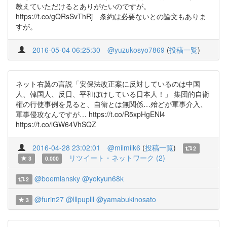
教えていただけるとありがたいのですが。
https://t.co/gQRsSvThRj 条約は必要ないとの論文もありま
すが。
2016-05-04 06:25:30
@yuzukosyo7869
(
投稿一覧
)
ネット右翼の言説「安保法改正案に反対しているのは中国
人、韓国人、反日、平和ぼけしている日本人！」 集団的自衛
権の行使事例を見ると、自衛とは無関係…殆どが軍事介入、
軍事侵攻なんですが… https://t.co/R5xpHgENl4
https://t.co/lGW64VhSQZ
2016-04-28 23:02:01
@milmilk6
(
投稿一覧
)
2
リツイート・ネットワーク (2)
3
0.000
@boemiansky
@yokyun68k
2
@furin27
@lllpuplll
@yamabukinosato
3