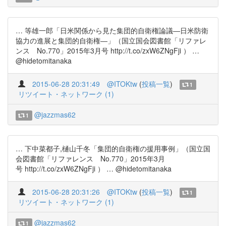
… 等雄一郎「日米関係から見た集団的自衛権論議―日米防衛
協力の進展と集団的自衛権―」（国立国会図書館「リファレ
ンス No.770」2015年3月号 http://t.co/zxW6ZNgFji ） …
@hidetomitanaka
2015-06-28 20:31:49
@ITOKtw
(
投稿一覧
)
1
リツイート・ネットワーク (1)
@jazzmas62
1
… 下中菜都子,樋山千冬「集団的自衛権の援用事例」（国立国
会図書館「リファレンス No.770」2015年3月
号 http://t.co/zxW6ZNgFji ） … @hidetomitanaka
2015-06-28 20:31:26
@ITOKtw
(
投稿一覧
)
1
リツイート・ネットワーク (1)
@jazzmas62
1