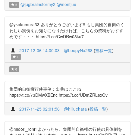
@jugbrainstormy2
@montjue
2
@ykokumura33 ありがとうございます!! もし集団的自衛のく
わしい実例をお知りになりたければ、こちらの資料がおすす
めです・・・ https://t.co/CwDRw03ku7
2017-12-06 14:00:03
@LoopyNa268
(
投稿一覧
)
1
0
集団的自衛権行使事例：出典はここね
https://t.co/73DMwXBEnc https://t.co/UDmZRLexOv
2017-11-25 02:01:56
@hllluehara
(
投稿一覧
)
@midori_ronri よかったら、集団的自衛権の行使の具体例を