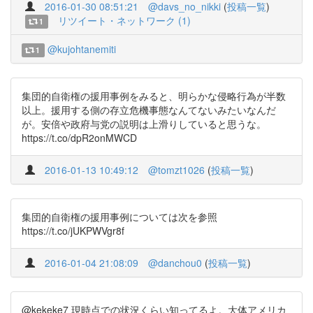
2016-01-30 08:51:21
@davs_no_nikki
(
投稿一覧
)
リツイート・ネットワーク (1)
1
@kujohtanemiti
1
集団的自衛権の援用事例をみると、明らかな侵略行為が半数
以上。援用する側の存立危機事態なんてないみたいなんだ
が。安倍や政府与党の説明は上滑りしていると思うな。
https://t.co/dpR2onMWCD
2016-01-13 10:49:12
@tomzt1026
(
投稿一覧
)
集団的自衛権の援用事例については次を参照
https://t.co/jUKPWVgr8f
2016-01-04 21:08:09
@danchou0
(
投稿一覧
)
@kekeke7 現時点での状況くらい知ってるよ。大体アメリカ