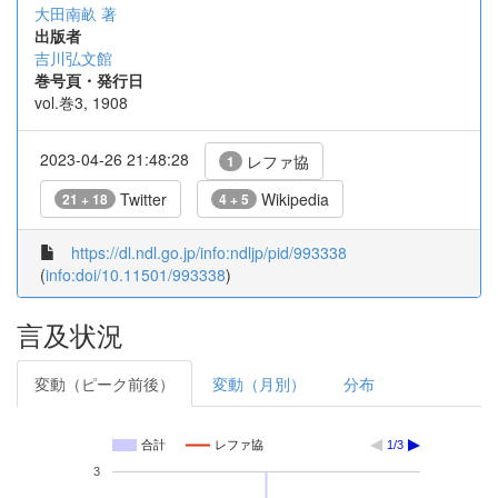
大田南畝 著
出版者
吉川弘文館
巻号頁・発行日
vol.巻3, 1908
2023-04-26 21:48:28
レファ協
1
Twitter
Wikipedia
21 + 18
4 + 5
https://dl.ndl.go.jp/info:ndljp/pid/993338
(
info:doi/10.11501/993338
)
言及状況
変動（ピーク前後）
変動（月別）
分布
合計
レファ協
1/3
3