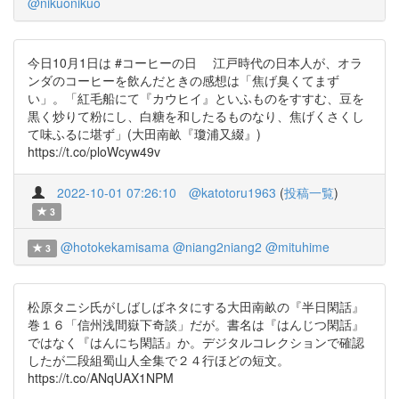
@nikuonikuo
今日10月1日は #コーヒーの日 江戸時代の日本人が、オラ
ンダのコーヒーを飲んだときの感想は「焦げ臭くてまず
い」。「紅毛船にて『カウヒイ』といふものをすすむ、豆を
黒く炒りて粉にし、白糖を和したるものなり、焦げくさくし
て味ふるに堪ず」(大田南畝『瓊浦又綴』)
https://t.co/ploWcyw49v
2022-10-01 07:26:10
@katotoru1963
(
投稿一覧
)
3
@hotokekamisama
@niang2niang2
@mituhime
3
松原タニシ氏がしばしばネタにする大田南畝の『半日閑話』
巻１６「信州浅間嶽下奇談」だが。書名は『はんじつ閑話』
ではなく『はんにち閑話』か。デジタルコレクションで確認
したが二段組蜀山人全集で２４行ほどの短文。
https://t.co/ANqUAX1NPM