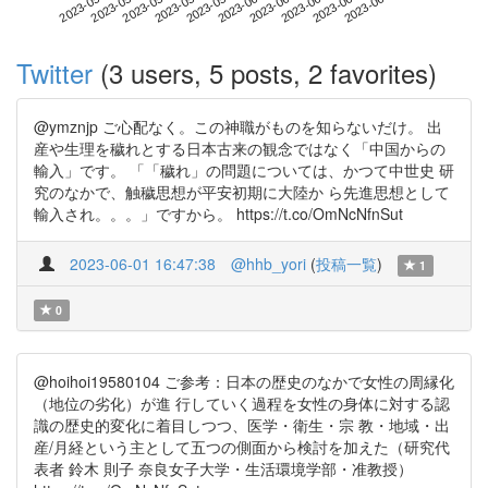
2023-06-21
2023-05-04
2023-05-22
2023-06-09
2023-06-27
2023-05-10
2023-05-28
2023-06-15
2023-05-16
2023-06-03
Twitter
(3 users, 5 posts, 2 favorites)
@ymznjp ご心配なく。この神職がものを知らないだけ。 出
産や生理を穢れとする日本古来の観念ではなく「中国からの
輸入」です。 「「穢れ」の問題については、かつて中世史 研
究のなかで、触穢思想が平安初期に大陸か ら先進思想として
輸入され。。。」ですから。 https://t.co/OmNcNfnSut
2023-06-01 16:47:38
@hhb_yori
(
投稿一覧
)
1
0
@hoihoi19580104 ご参考：日本の歴史のなかで女性の周縁化
（地位の劣化）が進 行していく過程を女性の身体に対する認
識の歴史的変化に着目しつつ、医学・衛生・宗 教・地域・出
産/月経という主として五つの側面から検討を加えた（研究代
表者 鈴木 則子 奈良女子大学・生活環境学部・准教授）