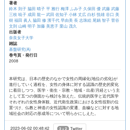
著者
鈴木 則子
脇田 晴子
平 雅行
梅澤 ふみ子
久保田 優
武藤 武藤
三枝 暁子
成田 龍一
武田 佐知子
小林 丈広
白杉 悦雄
谷口 美
樹
福田 眞人
脇田 修
濱千代 早由美
長 志珠絵
尾鍋 智子
菅谷
文則
山崎 明子
加藤 美恵子
栗山 茂久
出版者
奈良女子大学
雑誌
基盤研究(A)
巻号頁・発行日
2008
本研究は、日本の歴史のなかで女性の周縁化(地位の劣化)が
進行していく過程を、女性の身体に対する認識の歴史的変化
に着目しつつ、医学・衛生・宗教・地域・出産/月経という主
として五つの側面から検討を加えた。伝統的医学と近代医学
それぞれの女性身体観、近代衛生政策における女性役割の位
置づけ、仏教と神道の女性認識の変遷、血穢などに対する地
域社会の対応の形成等について明らかにしえた。
2023-06-02 00:48:42
Twitter
3 + 2