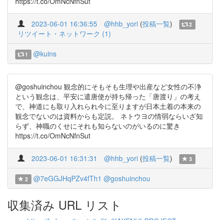
https://t.co/OmNcNfnSut
2023-06-01 16:36:55
@hhb_yori
(
投稿一覧
)
2
リツイート・ネットワーク (1)
@kuins
1
@goshuinchou 観念的にそもそも生理や出産など女性の不浄
という観念は、平安に遣唐使が持ち帰った「唐渡り」の考え
で、神道にも取り入れられ今に至りますが日本土着の本来の
観念でないのは資料からも定説。 ネトウヨの情弱ならいざ知
らず、神職のくせにそれも知らないのがいるのに驚き
https://t.co/OmNcNfnSut
2023-06-01 16:31:31
@hhb_yori
(
投稿一覧
)
3
@7eGGJHqPZv4fTh1
@goshuinchou
2
収集済み URL リスト