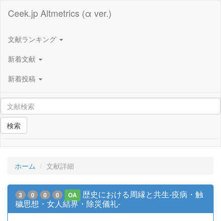
Ceek.jp Altmetrics (α ver.)
文献ランキング
新着文献
新着投稿
検索
ホーム
文献詳細
歴史における周縁と共生-疫病・触
3
0
0
0
OA
穢思想・女人結界・除災儀礼-