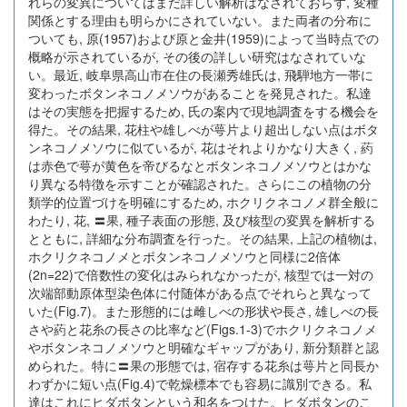
れらの変異についてはまだ詳しい解析はなされておらず, 変種
関係とする理由も明らかにされていない。また両者の分布に
ついても, 原(1957)および原と金井(1959)によって当時点での
概略が示されているが, その後の詳しい研究はなされていな
い。最近, 岐阜県高山市在住の長瀬秀雄氏は, 飛騨地方一帯に
変わったボタンネコノメソウがあることを発見された。私達
はその実態を把握するため, 氏の案内で現地調査をする機会を
得た。その結果, 花柱や雄しべが萼片より超出しない点はボタ
ンネコノメソウに似ているが, 花はそれよりかなり大きく, 葯
は赤色で萼が黄色を帝びるなとボタンネコノメソウとはかな
り異なる特徴を示すことが確認された。さらにこの植物の分
類学的位置づけを明確にするため, ホクリクネコノメ群全般に
わたり, 花, 〓果, 種子表面の形態, 及び核型の変異を解析する
とともに, 詳細な分布調査を行った。その結果, 上記の植物は,
ホクリクネコノメとボタンネコノメソウと同様に2倍体
(2n=22)で倍数性の変化はみられなかったが, 核型では一対の
次端部動原体型染色体に付随体がある点でそれらと異なって
いた(Fig.7)。また形態的には雌しべの形状や長さ, 雄しべの長
さや葯と花糸の長さの比率など(Figs.1-3)でホクリクネコノメ
やボタンネコノメソウと明確なギャップがあり, 新分類群と認
められた。特に〓果の形態では, 宿存する花糸は萼片と同長か
わずかに短い点(Fig.4)で乾燥標本でも容易に識別できる。私
達はこれにヒダボタンという和名をつけた。ヒダボタンのこ