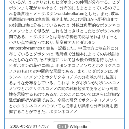
ているが, はっきりとしたヒダボタンの仲間が分布する。ヒダ
ボタンより花がやや小さく, 分布的にもまとまっているのでこ
れを新変種ヒメヒダボタンvar.luteoflorumとした。また, 岐阜
県西部の伊吹山地東麓, 養老山地, および霊山から野登山まで
の鈴鹿山地に分布しているものは, 外観は典型的なボタンネコ
ノメソウとよく似るが, これもはっきりとしたヒダボタンの仲
間である。ヒダボタンとは萼が赤褐色で花はそれよりずっと
小さい点で異なっており, 新変種アカヒダボタン
var.porphyranthesと命名・記載した。中国地方に散在的に分
布しているヒダボタンは, 現時点では標本によってのみ検討さ
れたものなので, その実態については今後の調査を待ちたい。
ヒダボタンの花や〓果は, ボタンネコノメソウとホクリクネコ
ノメのものとの中間的な形態である。また, ヒダボタンは, ボ
タンネコノメソウとホクリクネコノメの分布域の間に位置す
るような分布をしている。これは, ヒダボタンがボタンネコノ
メソウとホクリクネコノメの間の雑種起源であるという可能
性を示唆するものであるが, このことについてはさらに詳細な
遺伝的解析が必要である。今回の研究でボタンネコノメソウ
とホクリクネコノメについても従来より詳細な分布状況を把
握することができた。ボタンネコノメ
2020-05-29 01:47:37
Wikipedia
3 + 1