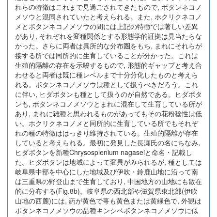
れらの特徴はこれまで見過ごされてきたもので, ボタンネコノ
メソウと混同されていたと考えられる。また, ホクリクネコノ
メとボタンネコノメソウの間には上記の特徴では著しい差異
があり, それぞれを変種関係とする形態学的証拠は見当たらな
かった。さらに両者は異所的な分布圏をもち, まれにそれらが
接する所では同所的に生育していることが分かった。これは
生殖的隔離の存在を示唆するもので, 形態的ギャップと考え合
わせると両者は既に種レベルまで十分分化したものと考えら
れる。ボタンネコノメソウは種として扱うべきだろう。これ
に伴い, ヒダボタンも種として扱うのが自然である。ヒダボタ
ンも, ボタンネコノメソウとまれに混在して生育している所が
あり, まれに雑種と思われるものがあってもその花粉稔性は低
い。ホクリクネコノメと同所的に生育している所でもそれぞ
れの種の特徴ははっきり維持されている。生殖的隔離が存在
していると考えられる。最初に発見した長瀬氏の名にちなみ,
ヒダボタンを新種Chrysosplenium nagaseiと命名・記載し
た。ヒダボタンは地域によって変異がみられるが, 種としては
岐阜県中部を中心にした地域及び伊吹・鈴鹿山地に沿って南
は三重県の野登山まで生育しており, 中国地方の山地にも散在
的に分布する(Fig.8b)。岐阜県の西北部や滋賀県東北部(伊吹
山地の西麓)には, 葯が黄色で萼も黄色または黄緑色で, 外観は
ボタンネコノメソウの品種キンシベボタンネコノメソウに似