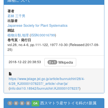
縁種について
著者
若林 三千男
出版者
Japanese Society for Plant Systematics
雑誌
植物分類,地理
(
ISSN:00016799
)
巻号頁・発行日
vol.28, no.4-6, pp.111-122, 1977-10-30 (Released:2017-09-
25)
2018-12-22 20:38:53
Wikipedia
2 + 1
https://www.jstage.jst.go.jp/article/bunruichiri/28/4-
6/28_KJ00001078237/_article/-char/ja/
(
info:doi/10.18942/bunruichiri.KJ00001078237
)
西スマトラ産サトイモ科の1新属
1
0
0
0
OA