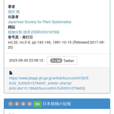
著者
堀田 満
出版者
Japanese Society for Plant Systematics
雑誌
植物分類,地理
(
ISSN:00016799
)
巻号頁・発行日
vol.32, no.5-6, pp.142-146, 1981-10-15 (Released:2017-09-
25)
2023-08-06 23:08:12
Twitter
1 + 32
https://www.jstage.jst.go.jp/article/bunruichiri/32/5-
6/32_KJ00001078400/_article/-char/ja/
(
info:doi/10.18942/bunruichiri.KJ00001078400
)
日本植物の短報
1
0
0
0
OA