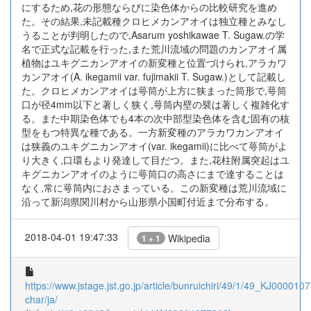
にするため,花の形態ならびに染色体からの比較研究を進め
た。その結果,未記載種クロヒメカンアオイは独立種とみなし
うることが判明したので,Asarum yoshikawae T. Sugaw.の学
名で正式な記載を行った,また荒川流域の問題のカンアオイ属
植物はユキグニカンアオイの新変種と位置づけられ,アラカワ
カンアオイ(A. ikegamii var. fujimakii T. Sugaw.)として記載し
た。クロヒメカンアオイは萼筒が上方に狭まった筒形で,萼筒
口が径4mm以下と著しく狭く,萼筒内壁の襞は著しく複雑化す
る。また中期染色体でも4本の次中部型染色体を含む固有の核
型をもつ特異な種である。一方新変種のアラカワカンアオイ
は狭義のユキグニカンアオイ(var. ikegamii)に比べて萼筒がよ
り大きく,口環もより発達して目だつ。また,花柱附属突起はユ
キグニカンアオイのように萼筒口の高さにまで達することは
なく,常に萼筒内におさまっている。この新変種は荒川流域に
沿って新潟県関川村から山形県小国町付近まで分布する。
2018-04-01 19:47:33
Wikipedia
1 + 1
https://www.jstage.jst.go.jp/article/bunruichiri/49/1/49_KJ0000107
char/ja/