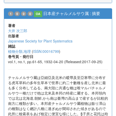
日本産チャルメルサウ属 : 摘要
1
0
0
0
OA
著者
大井 次三郎
出版者
Japanese Society for Plant Systematics
雑誌
植物分類,地理
(
ISSN:00016799
)
巻号頁・発行日
vol.1, no.1, pp.61-65, 1932-04-20 (Released:2017-09-25)
チャルメルサウ屬は亞細亞及北米の暖帶及至亞寒帶に分布す
る虎耳草科の多年生草本で世界に約二十數種を産し北米に最
も多く分布してゐる。兩大陸に共通な種は唯マルバチャルメ
ルサウ一種だけで他は北米及本邦の特産に屬する。本邦領内
では北は北海道,朝鮮,から南は臺灣の高山まで産するが比較的
南方に種類が多い。本邦産チャルメルサウ屬植物は餘り澤山
の種類はなく總計八種に過ぎぬが閑却された傾きがあるので
此所に檢索表をあげ檢定に便宜な様にした。§子房と花托は殆