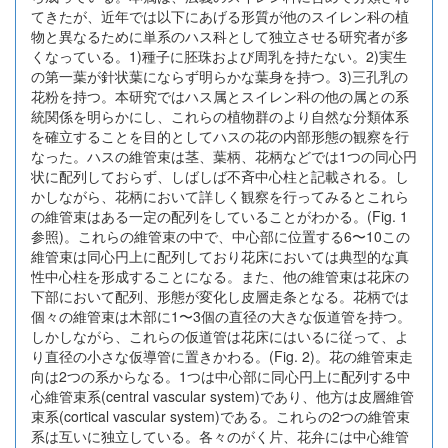
てきたが、近年では以下にあげる形質が他のスイレン科の植
物と異なるために単系のハス科として独立させる研究者が多
くなっている。1)種子に胚珠および周乳を持たない。2)実生
の第一葉が針状葉にならず明らかな葉身を持つ。3)三孔乳の
花粉を持つ。本研究ではハス属とスイレン科の他の属との系
統関係を明らかにし、これらの植物群のより自然な分類体系
を確立することを目的としてハスの花の内部形態の観察を行
なった。ハスの維管束は茎、葉柄、花柄などでは1つの同心円
状に配列しておらず、しばしば不斉中心柱と記載される。し
かしながら、花柄において詳しく観察を行ってみるとこれら
の維管束はある一定の配列をしていることがわかる。(Fig. 1
参照)。これらの維管束の中で、中心部に位置する6〜10この
維管束は同心円上に配列しており花床においては典型的な真
性中心柱を形成することになる。また、他の維管束は花床の
下部において配列、形態が変化し皮層走条となる。花柄では
個々の維管束は木部に1〜3個の直径の大きな仮道管を持つ。
しかしながら、これらの仮道管は花床にはいるに従って、よ
り直径の小さな仮導管に置きかわる。(Fig. 2)。花の維管束走
向は2つの系からなる。1つは中心部に同心円上に配列する中
心維管束系(central vascular system)であり、他方は皮層維管
束系(cortical vascular system)である。これらの2つの維管束
系は互いに独立している。各々のがく片、花弁には中心維管