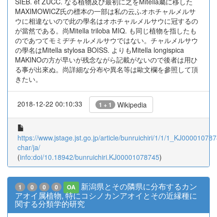
SIEB. et ZUCC. なる植物及び最初に之をMitella屬に移した
MAXIMOWICZ氏の標本の一部は私の云ふオホチャルメルサ
ウに相違ないので此の學名はオホチャルメルサウに冠するの
が當然である。尚Mitella triloba MIQ. も同じ植物を指したも
のであつてモミヂチャルメルサウではない。チャルメルサウ
の學名はMitella stylosa BOISS. よりもMitella longispica
MAKINOの方が早いが残念ながら記載がないので後者は用ひ
る事が出來ぬ。尚詳細な分布や異名等は歐文欄を參照して頂
きたい。
2018-12-22 00:10:33
Wikipedia
1 + 1
https://www.jstage.jst.go.jp/article/bunruichiri/1/1/1_KJ000010787
char/ja/
(
info:doi/10.18942/bunruichiri.KJ00001078745
)
新潟県とその隣県に分布するカン
1
0
0
0
OA
アオイ属植物, 特にコシノカンアオイとその近縁種に
関する分類学的研究