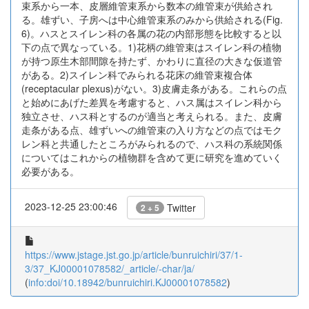
束系から一本、皮層維管束系から数本の維管束が供給され
る。雄ずい、子房へは中心維管束系のみから供給される(Fig.
6)。ハスとスイレン科の各属の花の内部形態を比較すると以
下の点で異なっている。1)花柄の維管束はスイレン科の植物
が持つ原生木部間隙を持たず、かわりに直径の大きな仮道管
がある。2)スイレン科でみられる花床の維管束複合体
(receptacular plexus)がない。3)皮膚走条がある。これらの点
と始めにあげた差異を考慮すると、ハス属はスイレン科から
独立させ、ハス科とするのが適当と考えられる。また、皮膚
走条がある点、雄ずいへの維管束の入り方などの点ではモク
レン科と共通したところがみられるので、ハス科の系統関係
についてはこれからの植物群を含めて更に研究を進めていく
必要がある。
2023-12-25 23:00:46
Twitter
2 + 5
https://www.jstage.jst.go.jp/article/bunruichiri/37/1-
3/37_KJ00001078582/_article/-char/ja/
(
info:doi/10.18942/bunruichiri.KJ00001078582
)