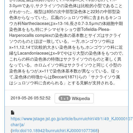
3.0μmであり,サクライソウの染色体は比較的小型であること
がわかった。核型は8対の次中部型染色体と22対の中部型染
色体からなっていた。広義のシュロソウ科に含まれるキンコ
ウカ科Nartheciaceaeはx=13-16,長さ0.7-3.5μmの体細胞中期
染色体をもち,特にチシマゼキショウ群Tofieldia-Pleea-
Harperocallis complexの染色体の基本数とサイズはサクライ
ソウのものとほぼ一致している。一方,ホンゴウソウ科は
x=11,12,14で比較的大きい染色体をもち,ホンゴウソウ科に近
縁なLacandoniaceaeはx=9でやはり大型の染色体をもつので,
これらの科の染色体の特徴はサクライソウのものと著しく異
なっている。ホロムイソウ科はサクライソウと同じく小型の
染色体をもつが,x=11で染色体基本数が異なっている。従っ
て,染色体の特徴からはBeccari(1871)らの「サクライソウ属
はシュロソウ科に含められる」とする見解が支持される。
2019-05-26 05:52:52
Wikipedia
1 + 1
https://www.jstage.jst.go.jp/article/bunruichiri/49/1/49_KJ0000107
char/ja/
(
info:doi/10.18942/bunruichiri.KJ00001077368
)