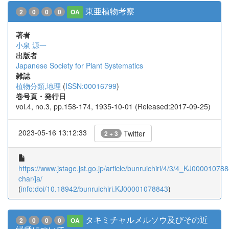
東亜植物考察
2
0
0
0
OA
著者
小泉 源一
出版者
Japanese Society for Plant Systematics
雑誌
植物分類,地理
(
ISSN:00016799
)
巻号頁・発行日
vol.4, no.3, pp.158-174, 1935-10-01 (Released:2017-09-25)
2023-05-16 13:12:33
Twitter
2 + 3
https://www.jstage.jst.go.jp/article/bunruichiri/4/3/4_KJ000010788
char/ja/
(
info:doi/10.18942/bunruichiri.KJ00001078843
)
タキミチャルメルソウ及びその近
2
0
0
0
OA