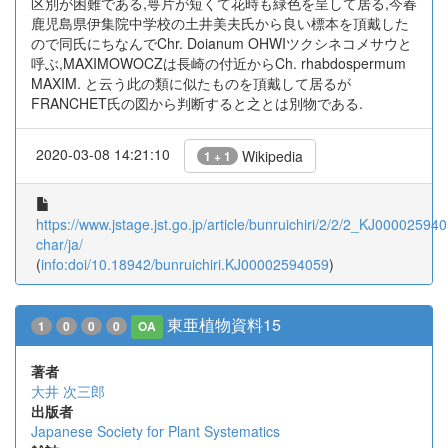
区別が困難である,萼片が短くて花時も緑色を呈して居る,今春
鹿児島県伊集院中学校の土井美夫氏から良い標本を頂戴した
ので同氏にちなんでChr. Doianum OHWIツクシネコメサウと
呼ぶ,MAXIMOWOCZは長崎の付近からCh. rhabdospermum
MAXIM. と云う此の類に似たものを頂戴して居るが
FRANCHET氏の図から判断すると之とは別物である.
2020-03-08 14:21:10
Wikipedia
1 + 1
https://www.jstage.jst.go.jp/article/bunruichiri/2/2/2_KJ000025940
char/ja/
(
info:doi/10.18942/bunruichiri.KJ00002594059
)
東亜植物資料15
1
0
0
0
OA
著者
大井 次三郎
出版者
Japanese Society for Plant Systematics