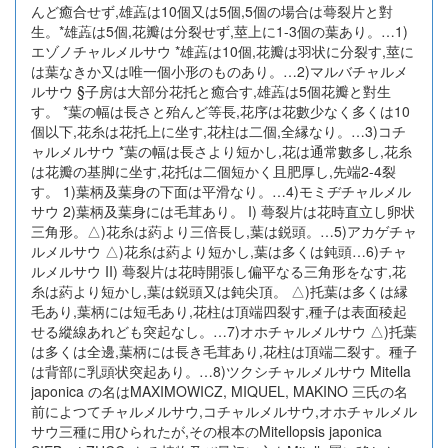
んど癒合せず,雄蕋は10個又は5個,5個の場合は蕚裂片と對
生。*雄蕋は5個,花瓣は分裂せず,莖上に1-3個の葉あり。…1)
エゾノチャルメルサウ *雄蕋は10個,花瓣は羽状に分裂す,莖に
は葉なきか又は唯一個小形のものあり。…2)マルバチャルメ
ルサウ §子房は大部分花托と癒合す,雄蕋は5個花瓣と對生
す。 *葉の幅は長さと殆んど等長,花序は花數少なく多くは10
個以下,花糸は花托上に坐す,花柱は二個,全縁なり。…3)コチ
ャルメルサウ *葉の幅は長さより短かし,花は通常數多し,花糸
は花瓣の基脚に坐す,花托は二個短かく且肥厚し,先端2-4裂
す。 1)葉柄及葉身の下面は平滑なり。…4)モミヂチャルメル
サウ 2)葉柄及葉身には毛茸あり。 I) 蕚裂片は花時直立し卵状
三角形。△)花糸は葯より三倍長し,葉は鋭頭。…5)アカゲチャ
ルメルサウ △)花糸は葯より短かし,葉は多くは鈍頭…6)チャ
ルメルサウ II) 蕚裂片は花時開張し偏平なる三角形をなす,花
糸は葯より短かし,葉は鋭頭又は鈍尖頂。 △)托葉は多くは縁
毛あり,葉柄には短毛あり,花柱は頂端四裂す,種子は表面稜起
せる縱線あれども突起なし。…7)オホチャルメルサウ △)托葉
は多くは全邊,葉柄には長き毛茸あり,花柱は頂端二裂す。種子
は背部に乳頭状突起あり。…8)ツクシチャルメルサウ Mitella
japonica の名はMAXIMOWICZ, MIQUEL, MAKINO 三氏の名
前によつてチャルメルサウ,コチャルメルサウ,オホチャルメル
サウ三種に用ひられたが,その根本のMitellopsis japonica