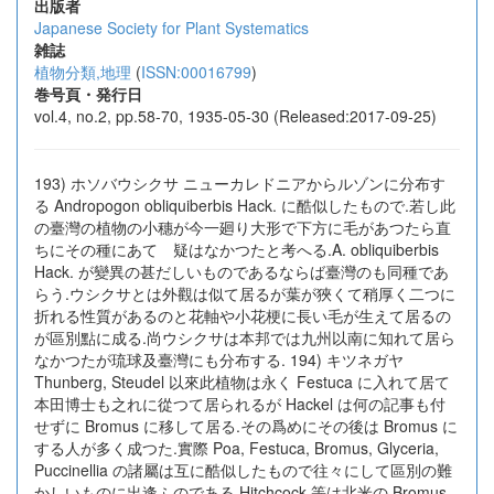
出版者
Japanese Society for Plant Systematics
雑誌
植物分類,地理
(
ISSN:00016799
)
巻号頁・発行日
vol.4, no.2, pp.58-70, 1935-05-30 (Released:2017-09-25)
193) ホソバウシクサ ニューカレドニアからルゾンに分布す
る Andropogon obliquiberbis Hack. に酷似したもので.若し此
の臺灣の植物の小穗が今一廻り大形で下方に毛があつたら直
ちにその種にあてゝ疑はなかつたと考へる.A. obliquiberbis
Hack. が變異の甚だしいものであるならば臺灣のも同種であ
らう.ウシクサとは外觀は似て居るが葉が狹くて稍厚く二つに
折れる性質があるのと花軸や小花梗に長い毛が生えて居るの
が區別點に成る.尚ウシクサは本邦では九州以南に知れて居ら
なかつたが琉球及臺灣にも分布する. 194) キツネガヤ
Thunberg, Steudel 以來此植物は永く Festuca に入れて居て
本田博士も之れに從つて居られるが Hackel は何の記事も付
せずに Bromus に移して居る.その爲めにその後は Bromus に
する人が多く成つた.實際 Poa, Festuca, Bromus, Glyceria,
Puccinellia の諸屬は互に酷似したもので往々にして區別の難
かしいものに出逢ふのである.Hitchcock 等は北米の Bromus