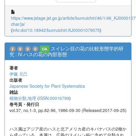
https://www.jstage.jst.go.jp/article/bunruichiri/46/1/46_KJ0000107
char/ja/
(
info:doi/10.18942/bunruichiri.KJ00001079075
)
スイレン目の花の比較形態学的研
2
0
0
0
OA
究 : IV.ハスの花の内部形態
著者
伊藤 元己
出版者
Japanese Society for Plant Systematics
雑誌
植物分類,地理
(
ISSN:00016799
)
巻号頁・発行日
vol.37, no.1-3, pp.82-96, 1986-09-30 (Released:2017-09-25)
ハス属はアジア産のハスと北アメリカ産のキバナバスの2種か
ら成っている。本属は、広義のスイレン科に含めて分類され