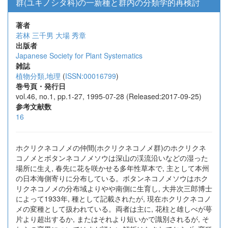
群(ユキノシタ科)の一新種と群内の分類学的再検討
著者
若林 三千男
大場 秀章
出版者
Japanese Society for Plant Systematics
雑誌
植物分類,地理
(
ISSN:00016799
)
巻号頁・発行日
vol.46, no.1, pp.1-27, 1995-07-28 (Released:2017-09-25)
参考文献数
16
ホクリクネコノメの仲間(ホクリクネコノメ群)のホクリクネ
コノメとボタンネコノメソウは深山の渓流沿いなどの湿った
場所に生え, 春先に花を咲かせる多年性草本で, 主として本州
の日本海側寄りに分布している。ボタンネコノメソウはホク
リクネコノメの分布域よりやや南側に生育し, 大井次三郎博士
によって1933年, 種として記載されたが, 現在ホクリクネコノ
メの変種として扱われている。両者は主に, 花柱と雄しべが萼
片より超出するか, またはそれより短いかで識別されるが, そ