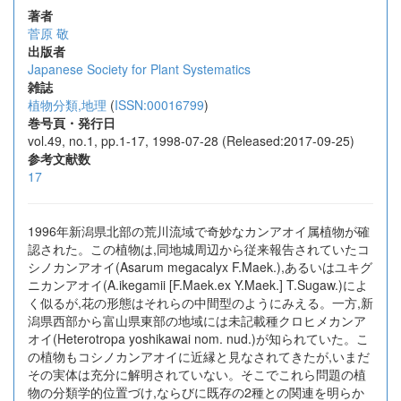
著者
菅原 敬
出版者
Japanese Society for Plant Systematics
雑誌
植物分類,地理
(
ISSN:00016799
)
巻号頁・発行日
vol.49, no.1, pp.1-17, 1998-07-28 (Released:2017-09-25)
参考文献数
17
1996年新潟県北部の荒川流域で奇妙なカンアオイ属植物が確
認された。この植物は,同地城周辺から従来報告されていたコ
シノカンアオイ(Asarum megacalyx F.Maek.),あるいはユキグ
ニカンアオイ(A.ikegamii [F.Maek.ex Y.Maek.] T.Sugaw.)によ
く似るが,花の形態はそれらの中間型のようにみえる。一方,新
潟県西部から富山県東部の地域には未記載種クロヒメカンア
オイ(Heterotropa yoshikawai nom. nud.)が知られていた。こ
の植物もコシノカンアオイに近縁と見なされてきたが,いまだ
その実体は充分に解明されていない。そこでこれら問題の植
物の分類学的位置づけ,ならびに既存の2種との関連を明らか