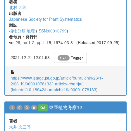
著者
北村 四郎
出版者
Japanese Society for Plant Systematics
雑誌
植物分類,地理
(
ISSN:00016799
)
巻号頁・発行日
vol.26, no.1-2, pp.1-15, 1974-03-31 (Released:2017-09-25)
2021-12-21 12:01:53
Twitter
1 + 0
https://www.jstage.jst.go.jp/article/bunruichiri/26/1-
2/26_KJ00001078133/_article/-char/ja/
(
info:doi/10.18942/bunruichiri.KJ00001078133
)
東亜植物考察12
1
0
0
0
OA
著者
大井 次三郎