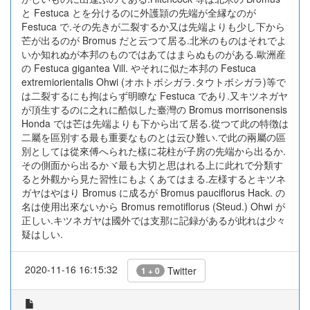
と Festuca とを分けるのに外護頴の先端が全縁なのが
Festuca で.その先きが二裂するか又は先端よりも少し下から
芒が出るのが Bromus だと云つて居る.北米のものはそれでよ
いか知れぬが本邦のものではあてはまらぬものがある.歐洲産
の Festuca gigantea Vill. やそれに似た本邦の Festuca
extremiorientalis Ohwi (オホトボシガラ.タウトボシガラ)等で
は二裂するにも拘はらず明瞭な Festuca であり.又キツネガヤ
が頂生するのに之れに酷似した臺灣の Bromus morrisonensis
Honda では芒は先端よりも下から出て居る.從つて此の特徴は
二屬を區別する最も重要なものとは云ひ難い.で此の兩屬の區
別としては從來傅へられた樣に花柱が子房の先端から出るか.
その側面から出るかヾ最も大切と思はれる上に此れで分類す
ると外觀から見た習性にもよくあてはまる.左様するとキツネ
ガヤはやはり Bromus に成るが Bromus pauciflorus Hack. の
名は使用出來ないから Bromus remotiflorus (Steud.) Ohwi が
正しい.キツネガヤは國外では支那に記録があるが此れは少々
疑はしい.
2020-11-16 16:15:32
Twitter
1 + 0