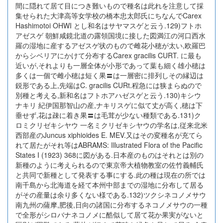
間に隠れて居て目につき難いもので種名は此れを注意して採
集せられた大津高等女学校の橋本忠太郎氏にちなんでCarex
Hashimotoi OHWI とし和名はサヤマスゲと云う.129)フトホ
アゼスゲ 朝鮮咸鏡北道の露領国境に接した図満江の河口西水
羅の湿地に産するアゼスゲ状のもので雌花小穂が太い,欧羅巴
からシベリアにかけて分布するCarex gracilis CURT. に最も
近いが,それよりも一層全体が小形であって葉も細く雄小穂は
多くは一個で雌小穂は短く果〓は一層密に排列しその縁辺は
鋭形である上,先端はC. gracilis CURt.程急には狭まらぬので
別種と考える,新和名はフトホアハゼスゲと云う.130)キシウ
ナキリ 紀伊国那智山の産,ナキリスゲに似て丈が高く,穂は下
垂せず,花は疎に着き果〓は毛茸が少ない種類である.131)ク
ロミクリゼキシヤウ 一名ミクリゼキシヤウの学名は,従来北米
西部産のJuncus xiphioides E. MEV.又はその変種名が充てら
れて居たがそれ等はABRAMS: Illustrated Flora of the Pacific
States I (1923) 368に図がある.日本産のものはそれとは別の
新種のように考えられるので東京帝大植物教室の佐竹義輔氏
と共同で新種として発表する事にする.此の種は現在の所では
南千島から北海道を経て本州中部までの湿地に分布して居る
がその産量は余り多くない様である.132)ツクシネコノメサウ
南九州の薩摩,肥後,日向の諸国に分布するネコノメサウの一種
で全形がシロバナネコノメに酷似して居て花か果実がないと