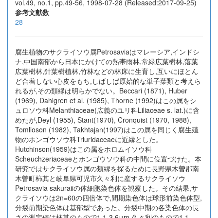
vol.49, no.1, pp.49-56, 1998-07-28 (Released:2017-09-25)
参考文献数
28
腐生植物のサクライソウ属Petrosaviaはマレーシア,インドシ
ナ,中国南部から日本にかけての熱帯雨林,常緑広葉樹林,落葉
広葉樹林,針葉樹植林,竹林などの林床に生育し,互いにほとん
ど合着しない心皮をもち,しばしば原始的な単子葉類と考えら
れるが,その類縁は明らかでない。Beccari (1871), Huber
(1969), Dahlgren et al. (1985), Thorne (1992)はこの属をシ
ュロソウ科Melanthiaceae(広義のユリ科Liliaceae s. lat.)に含
めたが,Deyl (1955), Stant(1970), Cronquist (1970, 1988),
Tomlioson (1982), Takhtajan(1997)はこの属を同じく腐生殖
物のホンゴウソウ科Triuridaceaeに近縁とした。
Hutchinson(1959)はこの属をホロムイソウ科
Scheuchzeriaceaeとホンゴウソウ科の中間に位置づけた。本
研究ではサクライソウ属の類縁を探るために長野県木曽郡南
木曽町柿其と岐阜県可児市久々利に産するサクライソウ
Petrosavia sakuraiiの体細胞染色体を観察した。その結果,サ
クライソウは2n=60の四倍体で,間期染色体は球形前染色体型,
分裂前期染色体は基部型であった。分裂中期の各染色体の長
さの測定値は柿其のもので1.1-3.6μm,久々利のもので1.1-