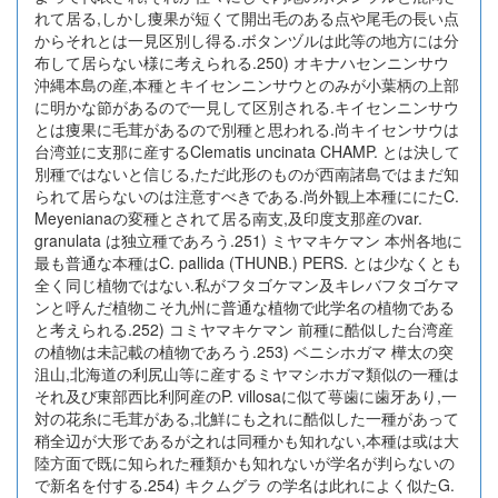
れて居る,しかし痩果が短くて開出毛のある点や尾毛の長い点
からそれとは一見区別し得る.ボタンヅルは此等の地方には分
布して居らない様に考えられる.250) オキナハセンニンサウ
沖縄本島の産,本種とキイセンニンサウとのみが小葉柄の上部
に明かな節があるので一見して区別される.キイセンニンサウ
とは痩果に毛茸があるので別種と思われる.尚キイセンサウは
台湾並に支那に産するClematis uncinata CHAMP. とは決して
別種ではないと信じる,ただ此形のものが西南諸島ではまだ知
られて居らないのは注意すべきである.尚外観上本種ににたC.
Meyenianaの変種とされて居る南支,及印度支那産のvar.
granulata は独立種であろう.251) ミヤマキケマン 本州各地に
最も普通な本種はC. pallida (THUNB.) PERS. とは少なくとも
全く同じ植物ではない.私がフタゴケマン及キレバフタゴケマ
ンと呼んだ植物こそ九州に普通な植物で此学名の植物である
と考えられる.252) コミヤマキケマン 前種に酷似した台湾産
の植物は未記載の植物であろう.253) ベニシホガマ 樺太の突
沮山,北海道の利尻山等に産するミヤマシホガマ類似の一種は
それ及び東部西比利阿産のP. villosaに似て萼歯に歯牙あり,一
対の花糸に毛茸がある,北鮮にも之れに酷似した一種があって
稍全辺が大形であるが之れは同種かも知れない,本種は或は大
陸方面で既に知られた種類かも知れないが学名が判らないの
で新名を付する.254) キクムグラ の学名は此れによく似たG.