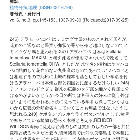
雑誌
植物分類,地理
(
ISSN:00016799
)
巻号頁・発行日
vol.6, no.3, pp.145-153, 1937-09-30 (Released:2017-09-25)
246) テラモトハコベ はミミナグサ属のものとされて居るが,
花弁の全辺なのと果実が卵状で萼から殆ど超出しないのでノ
ミノツヅリ属と思われる.247) アヲハコベ は私はStellaria
tomentosa MAXIM. と考え此名が使用できないので改名して
Stellaria tomentella OHWI としたが,此学名の植物はヤマハコ
ベに酷似して花弁のない九州産のものであって,アヲハコベと
は相違するので此所に山城の標本を基として新しい学名を付
けるアヲハコベは本州西部と四国とに産するだけらしい.248)
テフセンツルドクダミ 従来の広義のタデ属を細かく数属に分
けるのがよいかどうか,今日の所では各個人の好みに従う外は
ないように思われる,旧説に従っている学者も決して少くはな
いから広義の分類命名をしておくことも無益ではないように
思われる.249) ケボタンヅル ホウライボタンヅルとして,台湾
で知られている植物も恐らく本種と考える,REHDER
WILLSON両氏に従えば台湾のものは支那のものの一部と共に
変種と成るべきだと云う,琉球諸島では沖永良部島まで本種に
よって代表され,それが往々にして内地のボタンヅルと混同さ