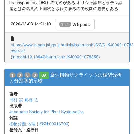
brachypodum JORD. の同名がある,ギリシャ語眉とラテン語
尾とは命名見約上同物とされて居るので改変の必要がある.
2020-03-08 14:21:10
Wikipedia
1 + 1
https://www.jstage.jst.go.jp/article/bunruichiri/6/3/6_KJ000010788
char/ja/
(
info:doi/10.18942/bunruichiri.KJ00001078858
)
腐生植物サクライソウの核型分析
1
0
0
0
OA
と分類学的示唆
著者
田村 実
高橋 弘
出版者
Japanese Society for Plant Systematics
雑誌
植物分類,地理
(
ISSN:00016799
)
巻号頁・発行日