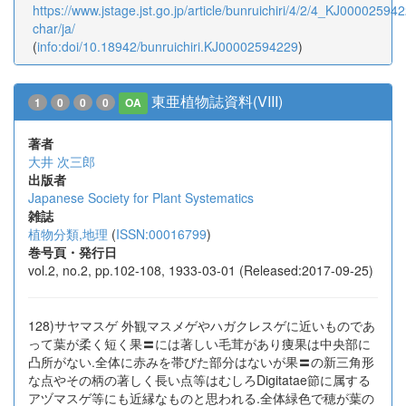
https://www.jstage.jst.go.jp/article/bunruichiri/4/2/4_KJ000025942
char/ja/
(
info:doi/10.18942/bunruichiri.KJ00002594229
)
東亜植物誌資料(VIII)
1
0
0
0
OA
著者
大井 次三郎
出版者
Japanese Society for Plant Systematics
雑誌
植物分類,地理
(
ISSN:00016799
)
巻号頁・発行日
vol.2, no.2, pp.102-108, 1933-03-01 (Released:2017-09-25)
128)サヤマスゲ 外観マスメゲやハガクレスゲに近いものであ
って葉が柔く短く果〓には著しい毛茸があり痩果は中央部に
凸所がない.全体に赤みを帯びた部分はないが果〓の新三角形
な点やその柄の著しく長い点等はむしろDigitatae節に属する
アヅマスゲ等にも近縁なものと思われる.全体緑色で穂が葉の